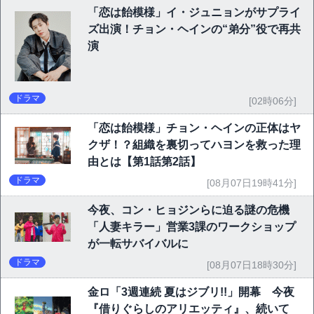
「恋は飴模様」イ・ジュニョンがサプライ
ズ出演！チョン・ヘインの“弟分”役で再共
演
ドラマ
[02時06分]
「恋は飴模様」チョン・ヘインの正体はヤ
クザ！？組織を裏切ってハヨンを救った理
由とは【第1話第2話】
ドラマ
[08月07日19時41分]
今夜、コン・ヒョジンらに迫る謎の危機
「人妻キラー」営業3課のワークショップ
が一転サバイバルに
ドラマ
[08月07日18時30分]
金ロ「3週連続 夏はジブリ!!」開幕 今夜
『借りぐらしのアリエッティ』、続いて