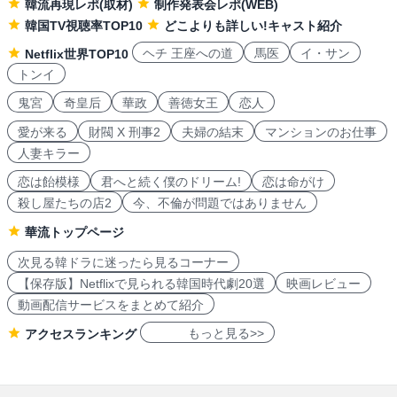
韓流再現レポ(取材)
制作発表会レポ(WEB)
韓国TV視聴率TOP10
どこよりも詳しい!キャスト紹介
ヘチ 王座への道
馬医
イ・サン
Netflix世界TOP10
トンイ
鬼宮
奇皇后
華政
善徳女王
恋人
愛が来る
財閥 X 刑事2
夫婦の結末
マンションのお仕事
人妻キラー
恋は飴模様
君へと続く僕のドリーム!
恋は命がけ
殺し屋たちの店2
今、不倫が問題ではありません
華流トップページ
次見る韓ドラに迷ったら見るコーナー
【保存版】Netflixで見られる韓国時代劇20選
映画レビュー
動画配信サービスをまとめて紹介
もっと見る>>
アクセスランキング