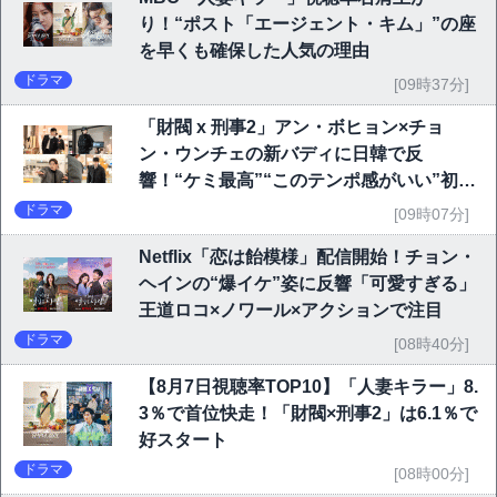
り！“ポスト「エージェント・キム」”の座
を早くも確保した人気の理由
ドラマ
[09時37分]
「財閥 x 刑事2」アン・ボヒョン×チョ
ン・ウンチェの新バディに日韓で反
響！“ケミ最高”“このテンポ感がいい”初回
6.1％で好発進
ドラマ
[09時07分]
Netflix「恋は飴模様」配信開始！チョン・
ヘインの“爆イケ”姿に反響「可愛すぎる」
王道ロコ×ノワール×アクションで注目
ドラマ
[08時40分]
【8月7日視聴率TOP10】「人妻キラー」8.
3％で首位快走！「財閥×刑事2」は6.1％で
好スタート
ドラマ
[08時00分]