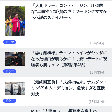
「人妻キラー」コン・ヒョジン、圧倒的
な“二面性”に絶賛の声！ワーキングママか
ら伝説のスナイパーへ
ドラマ
[15時54分]
「恋は飴模様」チョン・ヘインがヤクザに
なった理由が明らかに！可愛いデートに視
聴者も胸キュン【第3話第4話】
ドラマ
[15時33分]
【最終回直前】「夫婦の結末」ナムグン・
ミンVSキム・デミョン、危険すぎる直接
対決
ドラマ
[15時31分]
MBC「人妻キラー」視聴率右肩上が