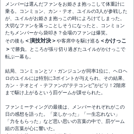
メンバーは選んだファンをお姫さま抱っこして体重計に
乗る。コンミョン、カン・テオ、ユイルの3人が参戦した
が、ユイルがお姫さま抱っこの時によろけてしまった。
大切なファンを落っことしそうになったと、コンミョン
たちメンバーから袋叩き？会場のファンは爆笑。
＜演技対決＞
＜かけっこ
その後も
や客席中を駆け巡る
＞
で勝負。ところが張り切り過ぎたユイルがかけっこで
転ぶ一幕も。
結局、コンミョンとソ・ガンジュンが同率1位に、ヘロヘ
ロのユイルには特別に3ポイントが与えられ、その結果、
カン・テオとイ・テファンの“テテコンビ”がビリ！2階席
まで駆け上がるという罰ゲームが課せられた。
ファンミーティングの最後は、メンバーそれぞれがこの
日の感想を語った。「楽しかった」「一生忘れない」
「力をもらった」など思い思いの言葉の中で、罰ゲーム
組の言葉が心に響いた。