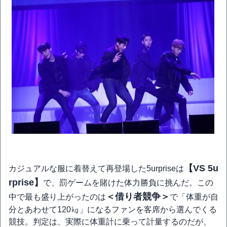
【VS 5u
カジュアルな服に着替えて再登場した5urpriseは
rprise】
で、罰ゲームを賭けた体力勝負に挑んだ。この
＜借り者競争＞
中で最も盛り上がったのは
で「体重が自
分とあわせて120㎏」になるファンを客席から選んでくる
競技。判定は、実際に体重計に乗って計量するのだが、