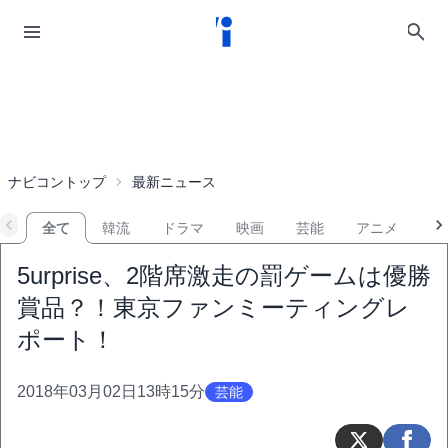
ナビコントップ
最新ニュース
全て
韓流
ドラマ
映画
芸能
アニメ
音
5urprise、2階席激走の罰ゲームは優勝
賞品？！東京ファンミーティングレ
ポート！
2018年03月02日13時15分
芸能