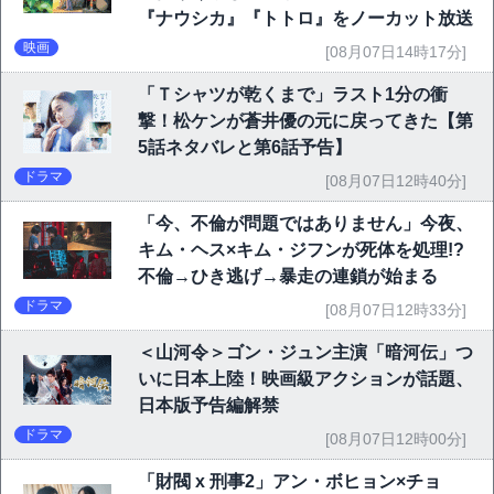
『ナウシカ』『トトロ』をノーカット放送
映画
[08月07日14時17分]
「Ｔシャツが乾くまで」ラスト1分の衝
撃！松ケンが蒼井優の元に戻ってきた【第
5話ネタバレと第6話予告】
ドラマ
[08月07日12時40分]
「今、不倫が問題ではありません」今夜、
キム・ヘス×キム・ジフンが死体を処理!?
不倫→ひき逃げ→暴走の連鎖が始まる
ドラマ
[08月07日12時33分]
＜山河令＞ゴン・ジュン主演「暗河伝」つ
いに日本上陸！映画級アクションが話題、
日本版予告編解禁
ドラマ
[08月07日12時00分]
「財閥 x 刑事2」アン・ボヒョン×チョ