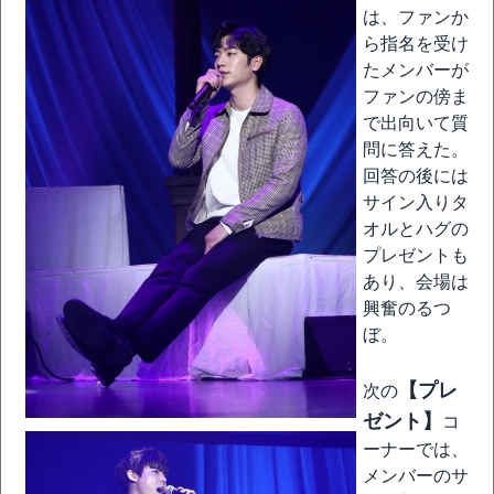
は、ファンか
ら指名を受け
たメンバーが
ファンの傍ま
で出向いて質
問に答えた。
回答の後には
サイン入りタ
オルとハグの
プレゼントも
あり、会場は
興奮のるつ
ぼ。
【プレ
次の
ゼント】
コ
ーナーでは、
メンバーのサ