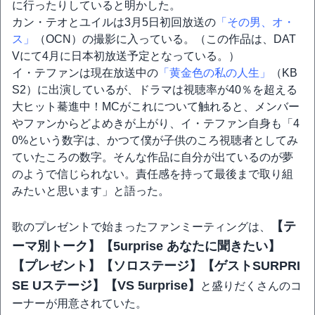
に行ったりしていると明かした。
カン・テオとユイルは3月5日初回放送の
「その男、オ・
ス」
（OCN）の撮影に入っている。（この作品は、DAT
Vにて4月に日本初放送予定となっている。）
イ・テファンは現在放送中の
「黄金色の私の人生」
（KB
S2）に出演しているが、ドラマは視聴率が40％を超える
大ヒット驀進中！MCがこれについて触れると、メンバー
やファンからどよめきが上がり、イ・テファン自身も「4
0%という数字は、かつて僕が子供のころ視聴者としてみ
ていたころの数字。そんな作品に自分が出ているのが夢
のようで信じられない。責任感を持って最後まで取り組
みたいと思います」と語った。
【テ
歌のプレゼントで始まったファンミーティングは、
ーマ別トーク】【5urprise あなたに聞きたい】
【プレゼント】【ソロステージ】【ゲストSURPRI
SE Uステージ】【VS 5urprise】
と盛りだくさんのコ
ーナーが用意されていた。