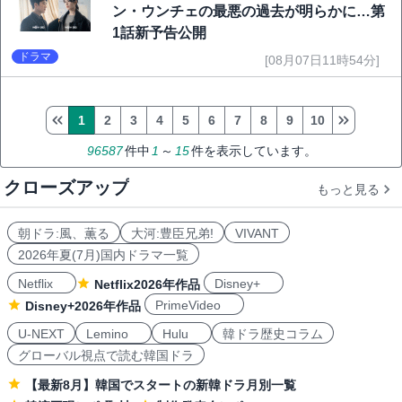
ン・ウンチェの最悪の過去が明らかに…第
1話新予告公開
ドラマ
[08月07日11時54分]
1
2
3
4
5
6
7
8
9
10
96587
件中
1
～
15
件を表示しています。
クローズアップ
もっと見る
朝ドラ:風、薫る
大河:豊臣兄弟!
VIVANT
2026年夏(7月)国内ドラマ一覧
Netflix
Disney+
Netflix2026年作品
PrimeVideo
Disney+2026年作品
U-NEXT
Lemino
Hulu
韓ドラ歴史コラム
グローバル視点で読む韓国ドラ
【最新8月】韓国でスタートの新韓ドラ月別一覧