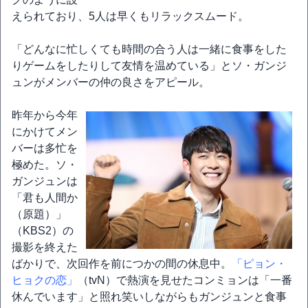
えられており、5人は早くもリラックスムード。
「どんなに忙しくても時間の合う人は一緒に食事をした
りゲームをしたりして友情を温めている」とソ・ガンジ
ュンがメンバーの仲の良さをアピール。
昨年から今年
にかけてメン
バーは多忙を
極めた。ソ・
ガンジュンは
「君も人間か
（原題）」
（KBS2）の
撮影を終えた
ばかりで、次回作を前につかの間の休息中。
「ピョン・
ヒョクの恋」
（tvN）で熱演を見せたコンミョンは「一番
休んでいます」と照れ笑いしながらもガンジュンと食事