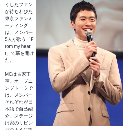
くしたファン
が待ちわびた
東京ファンミ
ーティング
は、メンバー
5人が歌う「F
rom my hear
t」で幕を開け
た。
MCは古家正
亨。オープニ
ングトークで
は、メンバー
それぞれが日
本語で自己紹
介。ステージ
は家のリビン
グのように設