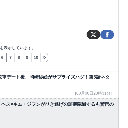
を表示しています。
6
7
8
9
10
覧車デート後、岡崎紗絵がサプライズハグ！第5話ネタ
[08月08日23時31分]
・ヘス×キム・ジフンがひき逃げの証拠隠滅するも驚愕の