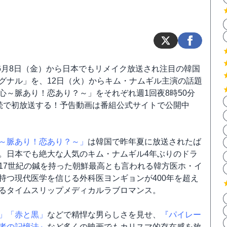
は6月8日（金）から日本でもリメイク放送され注目の韓国
グナル」を、12日（火）からキム・ナムギル主演の話題
心～脈あり！恋あり？～」をそれぞれ週1回夜8時50分
続で初放送する！予告動画は番組公式サイトで公開中
～脈あり！恋あり？～」
は韓国で昨年夏に放送されたば
。日本でも絶大な人気のキム・ナムギル4年ぶりのドラ
17世紀の鍼を持った朝鮮最高とも言われる韓方医ホ・イ
持つ現代医学を信じる外科医ヨンギョンが400年を超え
るタイムスリップメディカルラブロマンス。
」
「赤と黒」
などで精悍な男らしさを見せ、
『パイレー
者の記憶法』
など多くの映画でもカリスマ的存在感を放