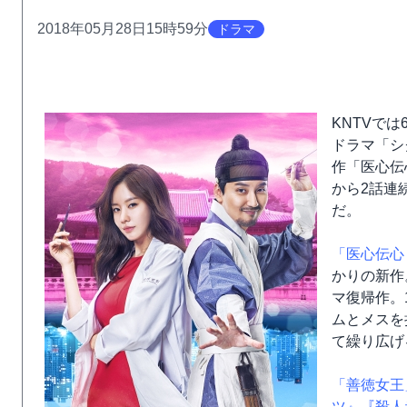
2018年05月28日15時59分
ドラマ
KNTVで
ドラマ「シ
作「医心伝
から2話連
だ。
「医心伝心
かりの新作
マ復帰作。
ムとメスを
て繰り広げ
「善徳女王
ツ』
『殺人