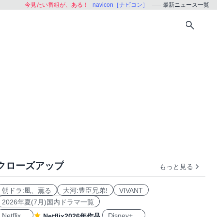
今見たい番組が、ある！
navicon［ナビコン］
最新ニュース一覧
クローズアップ
もっと見る
朝ドラ:風、薫る
大河:豊臣兄弟!
VIVANT
2026年夏(7月)国内ドラマ一覧
Netflix
Disney+
Netflix2026年作品