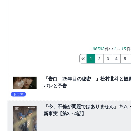
96592
件中
1
～
15
件
1
2
3
4
5
「告白－25年目の秘密－」松村北斗と観
バレと予告
ドラマ
「今、不倫が問題ではありません」キム
新事実【第3・4話】