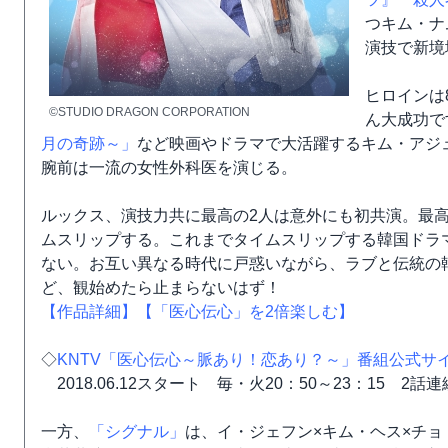
つキム・ナ
演技で新境
ヒロインは
©STUDIO DRAGON CORPORATION
ん大成功で
月の奇跡～」
など映画やドラマで大活躍するキム・アジ
腕前は一流の女性外科医を演じる。
ルックス、演技力共に最高の2人は意外にも初共演。最
ムスリップする。これまでタイムスリップする韓国ドラ
ない。お互い異なる時代に戸惑いながら、ラブと伝統の
ど、観始めたら止まらないはず！
【作品詳細】
【「医心伝心」を2倍楽しむ】
◇
KNTV「医心伝心～脈あり！恋あり？～」番組公式サ
2018.06.12スタート 毎・火20：50～23：15 2話
一方、
「シグナル」
は、イ・ジェフン×キム・ヘス×チョ