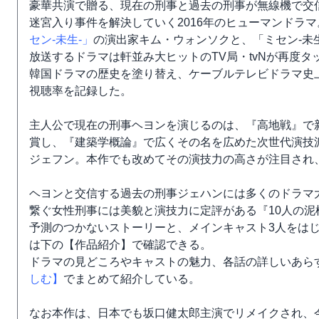
豪華共演で贈る、現在の刑事と過去の刑事が無線機で交
迷宮入り事件を解決していく2016年のヒューマンドラマ
セン-未生-」
の演出家キム・ウォンソクと、「ミセン-未
放送するドラマは軒並み大ヒットのTV局・tvNが再度タ
韓国ドラマの歴史を塗り替え、ケーブルテレビドラマ史
視聴率を記録した。
主人公で現在の刑事ヘヨンを演じるのは、『高地戦』で
賞し、『建築学概論』で広くその名を広めた次世代演技
ジェフン。本作でも改めてその演技力の高さが注目され、
ヘヨンと交信する過去の刑事ジェハンには多くのドラマ
繋ぐ女性刑事には美貌と演技力に定評がある『10人の
予測のつかないストーリーと、メインキャスト3人をは
は下の【作品紹介】で確認できる。
ドラマの見どころやキャストの魅力、各話の詳しいあら
しむ】
でまとめて紹介している。
なお本作は、日本でも坂口健太郎主演でリメイクされ、