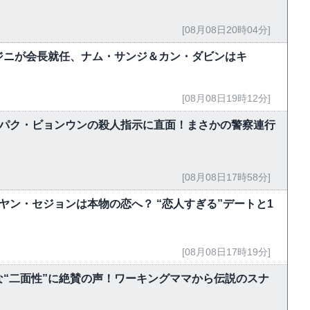
[08月08日20時04分]
ジニが会長就任、ナム・サンジ＆カン・ダビンはキ
[08月08日19時12分]
、パク・ビョンウンの殺人指示に直面！まさかの警察連行
[08月08日17時58分]
ヤン・セジョンは本物の恋へ？ “恋人すぎる”デートと1
[08月08日17時19分]
“二面性”に絶賛の声！ワーキングママから伝説のスナ