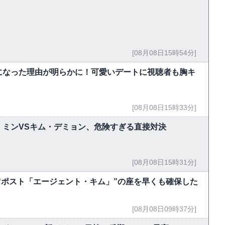
[08月08日15時54分]
になった理由が明らかに！可愛いデートに視聴者も胸キ
[08月08日15時33分]
・ミンVSキム・デミョン、危険すぎる直接対決
[08月08日15時31分]
“ポスト「エージェント・キム」”の座を早くも確保した
[08月08日09時37分]