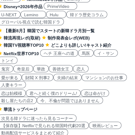
PrimeVideo
Disney+2026年作品
U-NEXT
Lemino
Hulu
韓ドラ歴史コラム
グローバル視点で読む韓国ドラ
【最新8月】韓国でスタートの新韓ドラ月別一覧
韓流再現レポ(取材)
制作発表会レポ(WEB)
韓国TV視聴率TOP10
どこよりも詳しい!キャスト紹介
ヘチ 王座への道
馬医
イ・サン
Netflix世界TOP10
トンイ
鬼宮
奇皇后
華政
善徳女王
恋人
愛が来る
財閥 X 刑事2
夫婦の結末
マンションのお仕事
人妻キラー
恋は飴模様
君へと続く僕のドリーム!
恋は命がけ
殺し屋たちの店2
今、不倫が問題ではありません
華流トップページ
次見る韓ドラに迷ったら見るコーナー
【保存版】Netflixで見られる韓国時代劇20選
映画レビュー
動画配信サービスをまとめて紹介