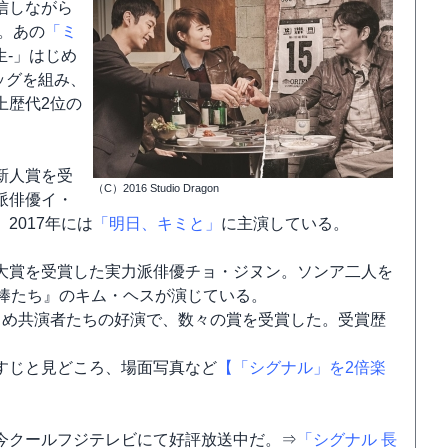
信しながら
。あの
「ミ
生-」はじめ
ッグを組み、
上歴代2位の
新人賞を受
（C）2016 Studio Dragon
派俳優イ・
2017年には
「明日、キミと」
に主演している。
大賞を受賞した実力派俳優チョ・ジヌン。ソンア二人を
泥棒たち』のキム・ヘスが演じている。
じめ共演者たちの好演で、数々の賞を受賞した。受賞歴
すじと見どころ、場面写真など
【「シグナル」を2倍楽
今クールフジテレビにて好評放送中だ。⇒
「シグナル 長