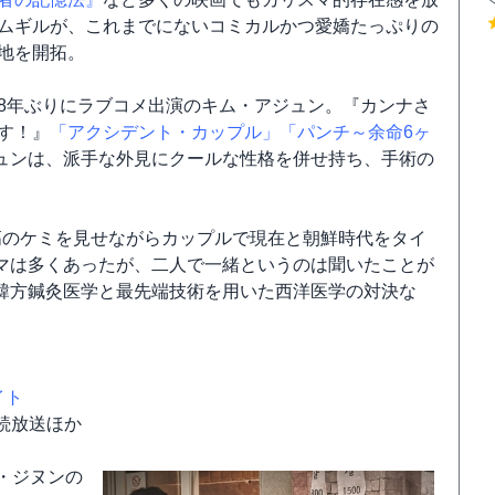
ムギルが、これまでにないコミカルかつ愛嬌たっぷりの
地を開拓。
8年ぶりにラブコメ出演のキム・アジュン。『カンナさ
す！』
「アクシデント・カップル」
「パンチ～余命6ヶ
ュンは、派手な外見にクールな性格を併せ持ち、手術の
高のケミを見せながらカップルで現在と朝鮮時代をタイ
マは多くあったが、二人で一緒というのは聞いたことが
韓方鍼灸医学と最先端技術を用いた西洋医学の対決な
イト
連続放送ほか
・ジヌンの