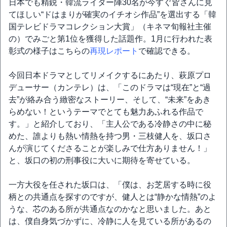
日本でも精鋭・韓流ライター陣30名が今すぐ皆さんに見
てほしい“ドはまりが確実のイチオシ作品”を選出する「韓
国テレビドラマコレクション大賞」（キネマ旬報社主催
の）でみごと第1位を獲得した話題作。1月に行われた表
彰式の様子はこちらの
再現レポート
で確認できる。
今回日本ドラマとしてリメイクするにあたり、萩原プロ
デューサー（カンテレ）は、「このドラマは“現在”と“過
去”が絡み合う緻密なストーリー、そして、“未来”をあき
らめない！というテーマでとても魅力あふれる作品で
す。」と紹介しており、「主人公である冷静さの中に秘
めた、誰よりも熱い情熱を持つ男・三枝健人を、坂口さ
んが演じてくださることが楽しみで仕方ありません！」
と、坂口の初の刑事役に大いに期待を寄せている。
一方大役を任された坂口は、「僕は、お芝居する時に役
柄との共通点を探すのですが、健人とは“静かな情熱”のよ
うな、芯のある所が共通点なのかなと思いました。あと
は、僕自身気づかずに、冷静に人を見ている所があるの