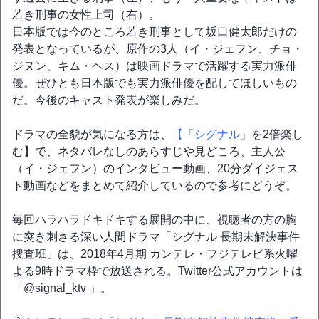
若き刑事の女性上司（右）。
日本版では今のところ若き刑事として坂口健太郎だけの
発表となっているが、原作の3人（イ・ジェフン、チョ・
ジヌン、キム・ヘス）は映画ドラマで活躍する実力派俳
優。ぜひとも日本版でも実力派俳優を配してほしいもの
だ。今後のキャスト発表が楽しみだ。
ドラマの全貌が気になる方は、
【「シグナル」
を2倍楽し
む】で、ネタバレなしのあらすじや見どころ、主人公
（イ・ジェフン）のインタビュー動画、20分ダイジェス
ト動画などをまとめて紹介しているので参考にどうぞ。
毎回ハラハラドキドキする展開の中に、視聴者の方の胸
に突き刺さる深い人間ドラマ「シグナル 長期未解決事件
捜査班」は、2018年4月期 カンテレ・フジテレビ系火曜
よる9時ドラマ枠で放送される。Twitter公式アカウントは
「@signal_ktv 」。