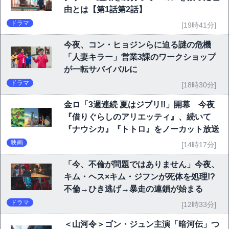
由とは【第1話第2話】
ドラマ
[19時41分]
今夜、コン・ヒョジンらに迫る謎の危機
「人妻キラー」営業3課のワークショップ
が一転サバイバルに
ドラマ
[18時30分]
金ロ「3週連続 夏はジブリ!!」開幕 今夜
『借りぐらしのアリエッティ』、続いて
『ナウシカ』『トトロ』をノーカット放送
映画
[14時17分]
「今、不倫が問題ではありません」今夜、
キム・ヘス×キム・ジフンが死体を処理!?
不倫→ひき逃げ→暴走の連鎖が始まる
ドラマ
[12時33分]
＜山河令＞ゴン・ジュン主演「暗河伝」つ