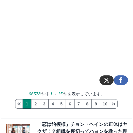
96578
件中
1
～
15
件を表示しています。
1
2
3
4
5
6
7
8
9
10
「恋は飴模様」チョン・ヘインの正体はヤ
クザ！？組織を裏切ってハヨンを救った理