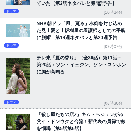
ていた【第3話ネタバレと第4話予告】
ドラマ
[10時24分]
NHK朝ドラ「風、薫る」赤痢を封じ込め
た見上愛と上坂樹里の看護婦としての手腕
に脱帽…第19週ネタバレと第20週予告
ドラマ
[09時07分]
テレ東「夏の香り」（全36話）第11話～
第20話：ソン・イェジン、ソン・スンホン
に胸が高鳴る
ドラマ
[06時30分]
「殺し屋たちの店2」キム・へジュンが叔
父イ・ドンウクと合流！新代表の貫禄で敵
を恫喝【第5話第6話】