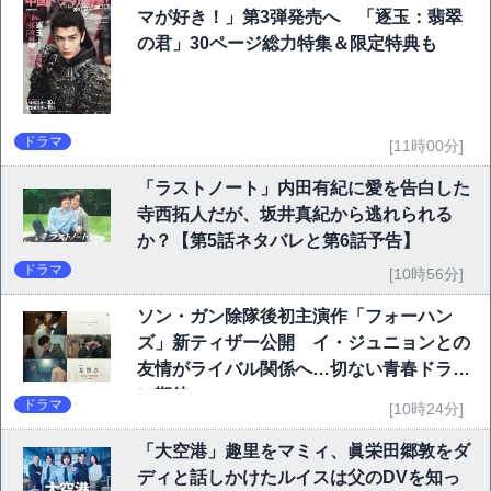
マが好き！」第3弾発売へ 「逐玉：翡翠
の君」30ページ総力特集＆限定特典も
ドラマ
[11時00分]
「ラストノート」内田有紀に愛を告白した
寺西拓人だが、坂井真紀から逃れられる
か？【第5話ネタバレと第6話予告】
ドラマ
[10時56分]
ソン・ガン除隊後初主演作「フォーハン
ズ」新ティザー公開 イ・ジュニョンとの
友情がライバル関係へ…切ない青春ドラマ
に期待
ドラマ
[10時24分]
「大空港」趣里をマミィ、眞栄田郷敦をダ
ディと話しかけたルイスは父のDVを知っ