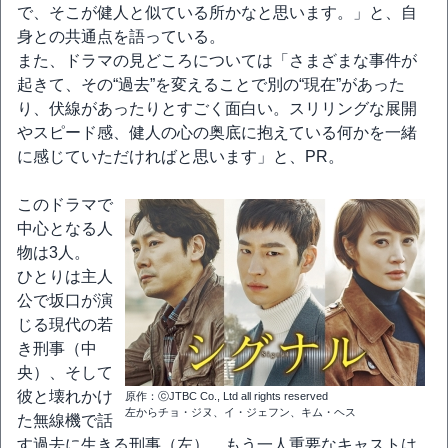
で、そこが健人と似ている所かなと思います。」と、自
身との共通点を語っている。
また、ドラマの見どころについては「さまざまな事件が
起きて、その“過去”を変えることで別の“現在”があった
り、伏線があったりとすごく面白い。スリリングな展開
やスピード感、健人の心の奥底に抱えている何かを一緒
に感じていただければと思います」と、PR。
このドラマで
中心となる人
物は3人。
ひとりは主人
公で坂口が演
じる現代の若
き刑事（中
央）、そして
彼と壊れかけ
原作：ⓒJTBC Co., Ltd all rights reserved
左からチョ・ジヌ、イ・ジェフン、キム・ヘス
た無線機で話
す過去に生きる刑事（左）、もう一人重要なキャストは