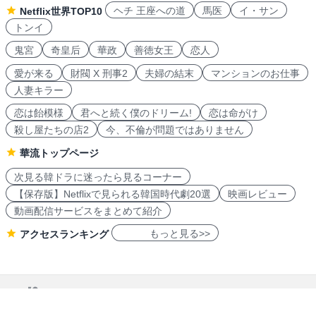
ヘチ 王座への道
馬医
イ・サン
Netflix世界TOP10
トンイ
鬼宮
奇皇后
華政
善徳女王
恋人
愛が来る
財閥 X 刑事2
夫婦の結末
マンションのお仕事
人妻キラー
恋は飴模様
君へと続く僕のドリーム!
恋は命がけ
殺し屋たちの店2
今、不倫が問題ではありません
華流トップページ
次見る韓ドラに迷ったら見るコーナー
【保存版】Netflixで見られる韓国時代劇20選
映画レビュー
動画配信サービスをまとめて紹介
もっと見る>>
アクセスランキング
navicon 2007