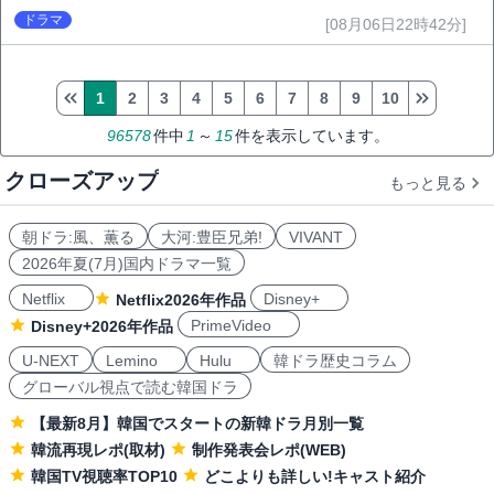
ドラマ
[08月06日22時42分]
1
2
3
4
5
6
7
8
9
10
96578
件中
1
～
15
件を表示しています。
クローズアップ
もっと見る
朝ドラ:風、薫る
大河:豊臣兄弟!
VIVANT
2026年夏(7月)国内ドラマ一覧
Netflix
Disney+
Netflix2026年作品
PrimeVideo
Disney+2026年作品
U-NEXT
Lemino
Hulu
韓ドラ歴史コラム
グローバル視点で読む韓国ドラ
【最新8月】韓国でスタートの新韓ドラ月別一覧
韓流再現レポ(取材)
制作発表会レポ(WEB)
韓国TV視聴率TOP10
どこよりも詳しい!キャスト紹介