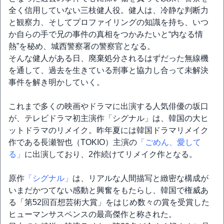
全く信用していない三枝健人役。健人は、冷静な判断力
と観察力、そしてプロファイリングの知識を持ち、いつ
か自らの手で兄の事件の真相をつかみたいと“内なる情
熱”を秘め、城西警察署の警察官となる。
そんな健人がある日、廃棄処分されるはずだった無線機
を通して、過去を生きている刑事と協力し合って未解決
事件を解き明かしていく。
これまで多くの映画やドラマに出演する人気俳優の坂口
が、テレビドラマ初主演作「シグナル」は、韓国の大ヒ
ットドラマのリメイク。昨年夏には韓国ドラマリメイク
作である長瀬智也（TOKIO）主演の
「ごめん、愛して
る」
に出演しており、2作続けてリメイク作となる。
原作
「シグナル」
は、リアルな人間描写と緻密な構成が
いまだかつてない感動と興奮をもたらし、韓国で権威あ
る「第52回百想芸術大賞」をはじめ数々の賞を受賞した
ヒューマンサスペンスの最高傑作と称された。