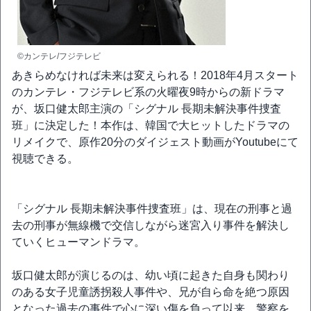
©カンテレ/フジテレビ
あきらめなければ未来は変えられる！2018年4月スタート
のカンテレ・フジテレビ系の火曜夜9時からの新ドラマ
が、坂口健太郎主演の「シグナル 長期未解決事件捜査
班」に決定した！本作は、韓国で大ヒットしたドラマの
リメイクで、原作20分のダイジェスト動画がYoutubeにて
視聴できる。
「シグナル 長期未解決事件捜査班」は、現在の刑事と過
去の刑事が無線機で交信しながら迷宮入り事件を解決し
ていくヒューマンドラマ。
坂口健太郎が演じるのは、幼い頃に起きた自身も関わり
のある女子児童誘拐殺人事件や、兄が自ら命を絶つ原因
となった過去の事件で心に深い傷を負って以来、警察を