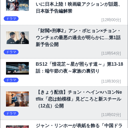
いに日本上陸！映画級アクションが話題、
日本版予告編解禁
ドラマ
[12時00分]
「財閥×刑事2」アン・ボヒョン×チョン・
ウンチェの最悪の過去が明らかに…第1話
新予告公開
ドラマ
[11時54分]
BS12「惜花芷～星が照らす道～」第13-18
話：端午節の夜～家族の裏切り
ドラマ
[11時30分]
【きょう配信】チョン・ヘイン×ハヨンNe
tflix「恋は飴模様」見どころと新スチール
（12点）公開
ドラマ
[11時02分]
ジャン・リンホーが表紙を飾る「中国ドラ