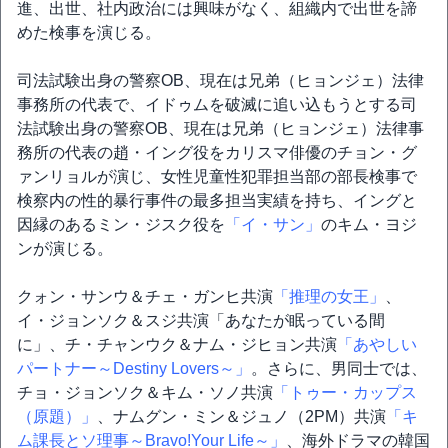
進、出世、社内政治には興味がなく、組織内で出世を諦
めた検事を演じる。
司法試験出身の警察OB、現在は兄弟（ヒョンジェ）法律
事務所の代表で、イドゥムを破滅に追い込もうとする司
法試験出身の警察OB、現在は兄弟（ヒョンジェ）法律事
務所の代表の趙・イング役をカリスマ俳優のチョン・グ
ァンリョルが演じ、女性児童性犯罪担当部の部長検事で
検察内の性的暴行事件の最多担当実績を持ち、イングと
因縁のあるミン・ジスク役を
「イ・サン」
のキム・ヨジ
ンが演じる。
クォン・サンウ＆チェ・ガンヒ共演
「推理の女王」
、
イ・ジョンソク＆スジ共演「あなたが眠っている間
に」、チ・チャンウク＆ナム・ジヒョン共演
「あやしい
パートナー～Destiny Lovers～」
。さらに、男同士では、
チョ・ジョンソク＆キム・ソノ共演
「トゥー・カップス
（原題）」
、ナムグン・ミン＆ジュノ（2PM）共演
「キ
ム課長とソ理事～Bravo!Your Life～」
、海外ドラマの韓国