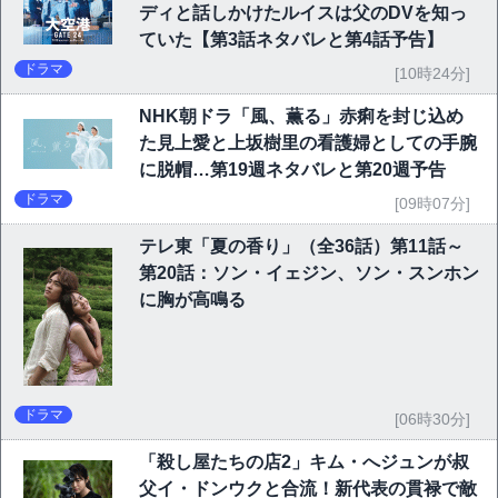
ディと話しかけたルイスは父のDVを知っ
ていた【第3話ネタバレと第4話予告】
ドラマ
[10時24分]
NHK朝ドラ「風、薫る」赤痢を封じ込め
た見上愛と上坂樹里の看護婦としての手腕
に脱帽…第19週ネタバレと第20週予告
ドラマ
[09時07分]
テレ東「夏の香り」（全36話）第11話～
第20話：ソン・イェジン、ソン・スンホン
に胸が高鳴る
ドラマ
[06時30分]
「殺し屋たちの店2」キム・へジュンが叔
父イ・ドンウクと合流！新代表の貫禄で敵