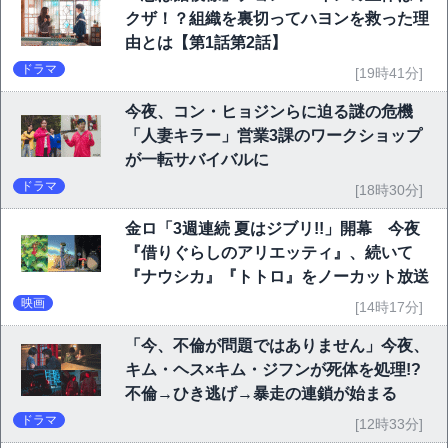
クザ！？組織を裏切ってハヨンを救った理
由とは【第1話第2話】
ドラマ
[19時41分]
今夜、コン・ヒョジンらに迫る謎の危機
「人妻キラー」営業3課のワークショップ
が一転サバイバルに
ドラマ
[18時30分]
金ロ「3週連続 夏はジブリ!!」開幕 今夜
『借りぐらしのアリエッティ』、続いて
『ナウシカ』『トトロ』をノーカット放送
映画
[14時17分]
「今、不倫が問題ではありません」今夜、
キム・ヘス×キム・ジフンが死体を処理!?
不倫→ひき逃げ→暴走の連鎖が始まる
ドラマ
[12時33分]