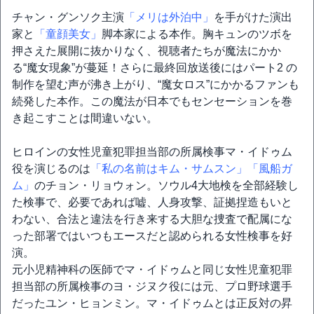
チャン・グンソク主演
「メリは外泊中」
を手がけた演出
家と
「童顔美女」
脚本家による本作。胸キュンのツボを
押さえた展開に抜かりなく、視聴者たちが魔法にかか
る“魔女現象”が蔓延！さらに最終回放送後にはパート2 の
制作を望む声が沸き上がり、“魔女ロス”にかかるファンも
続発した本作。この魔法が日本でもセンセーションを巻
き起こすことは間違いない。
ヒロインの女性児童犯罪担当部の所属検事マ・イドゥム
役を演じるのは
「私の名前はキム・サムスン」
「風船ガ
ム」
のチョン・リョウォン。ソウル4大地検を全部経験し
た検事で、必要であれば嘘、人身攻撃、証拠捏造もいと
わない、合法と違法を行き来する大胆な捜査で配属にな
った部署ではいつもエースだと認められる女性検事を好
演。
元小児精神科の医師でマ・イドゥムと同じ女性児童犯罪
担当部の所属検事のヨ・ジヌク役には元、プロ野球選手
だったユン・ヒョンミン。マ・イドゥムとは正反対の昇