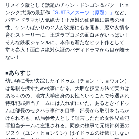
リメイク版として話題のチャン・ドンゴン＆パク・ヒョ
ンシク共演の最新作
「SUITS／スーツ（原題）」
など、
バディドラマが人気絶大！正反対の価値観に最悪の相
性、ケンカばかりの２人が次第に心を開き、恋や友情を
育むストーリーに、王道ラブコメの面白さがいっぱい！
そんな鉄板ジャンルに、本作も新たなヒット作として
堂々参入！面白さ絶対保証のバディドラマから目が離せ
ない！
■あらすじ
幼い頃に母が失踪したイドゥム（チョン・リョウォン）
は母親を捜すため検事になる。大胆な捜査方法で実力は
あるものの、地方大学出身の女性ということで冷遇され
特殊犯罪担当チームには入れずにいた。あるときイドゥ
ムは部長のセクハラ事件を目撃、部長から取引をもちか
けられるも、結局参考人として証言したため女性児童犯
罪担当チームに左遷される。同僚の検事で元精神科医の
ジヌク（ユン・ヒョンミン）はイドゥムの物怖じしない