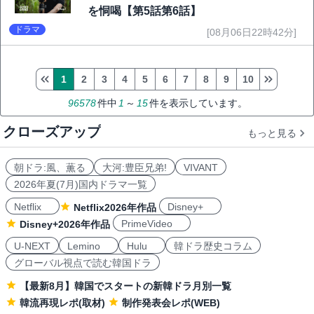
を恫喝【第5話第6話】
ドラマ
[08月06日22時42分]
1
2
3
4
5
6
7
8
9
10
96578
件中
1
～
15
件を表示しています。
クローズアップ
もっと見る
朝ドラ:風、薫る
大河:豊臣兄弟!
VIVANT
2026年夏(7月)国内ドラマ一覧
Netflix
Disney+
Netflix2026年作品
PrimeVideo
Disney+2026年作品
U-NEXT
Lemino
Hulu
韓ドラ歴史コラム
グローバル視点で読む韓国ドラ
【最新8月】韓国でスタートの新韓ドラ月別一覧
韓流再現レポ(取材)
制作発表会レポ(WEB)