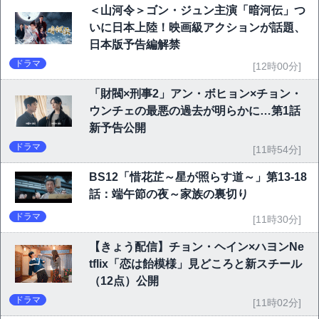
＜山河令＞ゴン・ジュン主演「暗河伝」つ
いに日本上陸！映画級アクションが話題、
日本版予告編解禁
ドラマ
[12時00分]
「財閥×刑事2」アン・ボヒョン×チョン・
ウンチェの最悪の過去が明らかに…第1話
新予告公開
ドラマ
[11時54分]
BS12「惜花芷～星が照らす道～」第13-18
話：端午節の夜～家族の裏切り
ドラマ
[11時30分]
【きょう配信】チョン・ヘイン×ハヨンNe
tflix「恋は飴模様」見どころと新スチール
（12点）公開
ドラマ
[11時02分]