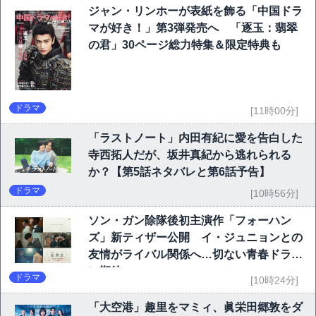
ジャン・リンホーが表紙を飾る「中国ドラ
マが好き！」第3弾発売へ 「逐玉：翡翠
の君」30ページ総力特集＆限定特典も
ドラマ
[11時00分]
「ラストノート」内田有紀に愛を告白した
寺西拓人だが、坂井真紀から逃れられる
か？【第5話ネタバレと第6話予告】
ドラマ
[10時56分]
ソン・ガン除隊後初主演作「フォーハン
ズ」新ティザー公開 イ・ジュニョンとの
友情がライバル関係へ…切ない青春ドラマ
に期待
ドラマ
[10時24分]
「大空港」趣里をマミィ、眞栄田郷敦をダ