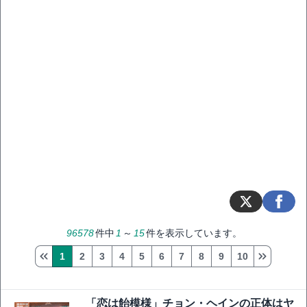
96578
件中
1
～
15
件を表示しています。
1
2
3
4
5
6
7
8
9
10
「恋は飴模様」チョン・ヘインの正体はヤ