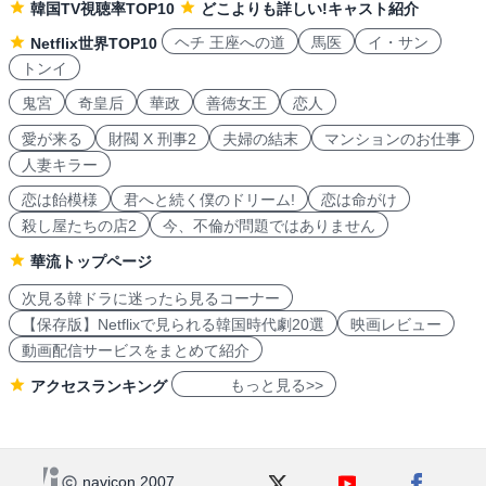
韓国TV視聴率TOP10
どこよりも詳しい!キャスト紹介
ヘチ 王座への道
馬医
イ・サン
Netflix世界TOP10
トンイ
鬼宮
奇皇后
華政
善徳女王
恋人
愛が来る
財閥 X 刑事2
夫婦の結末
マンションのお仕事
人妻キラー
恋は飴模様
君へと続く僕のドリーム!
恋は命がけ
殺し屋たちの店2
今、不倫が問題ではありません
華流トップページ
次見る韓ドラに迷ったら見るコーナー
【保存版】Netflixで見られる韓国時代劇20選
映画レビュー
動画配信サービスをまとめて紹介
もっと見る>>
アクセスランキング
navicon 2007