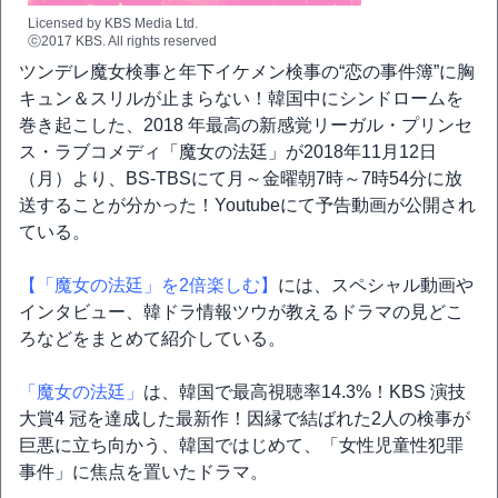
Licensed by KBS Media Ltd.
ⓒ2017 KBS. All rights reserved
ツンデレ魔女検事と年下イケメン検事の“恋の事件簿”に胸
キュン＆スリルが止まらない！韓国中にシンドロームを
巻き起こした、2018 年最高の新感覚リーガル・プリンセ
ス・ラブコメディ「魔女の法廷」が2018年11月12日
（月）より、BS-TBSにて月～金曜朝7時～7時54分に放
送することが分かった！Youtubeにて予告動画が公開され
ている。
【「魔女の法廷」を2倍楽しむ】
には、スペシャル動画や
インタビュー、韓ドラ情報ツウが教えるドラマの見どこ
ろなどをまとめて紹介している。
「魔女の法廷」
は、韓国で最高視聴率14.3%！KBS 演技
大賞4 冠を達成した最新作！因縁で結ばれた2人の検事が
巨悪に立ち向かう、韓国ではじめて、「女性児童性犯罪
事件」に焦点を置いたドラマ。