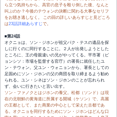
ら立つ気持ちから、高官の息子を殴り倒した後、なんと
叫ぶのか？今後のテウォンの決断に関わる大事なセリフ
をお聴き逃しなく。 この回の詳しいあらすじと見どころ
は
23話詳細あらすじ
で。
■第24話
オクニョは、ソン・ジホンが祖父パク・テスの遺品を探
しに行くのに同行することに。２人が出発しようとした
ところに、王の母親違いの兄がやってくる。平市署（ピ
ョンシソ：市場を監督する官庁）の署長に就任したユ
ン・テウォン。父ユン・ウォニョンから、署長としての
足固めにソン・ジホンの父の商団を取り締まるよう勧め
られる。ユン・シネはソン・ジホンのことが忘れられ
ず、会いに行きたいと言い出す。
ソン・ファノクとはジホンの養父。松都（ソンド）は現
在の北朝鮮の黄海道に所属する開城（ケソン）で、高麗
の王都として、また商業の中心として栄えた古都であ
る。オクニョを同行するためにソン・ジホンはどんな口