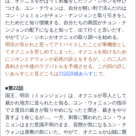
は、オクニョをかばって邪魔をしたソン・ジホンを呼び
つける。ユン・テウォンは、自分が軽い刑で済んだのは
コン・ジェミョンがチョン・ナンジョンと取り引きをし
たためだと知り憤慨する。自分たちの商団がチョン・ナ
ンジョンの配下になると知って、出て行くと言いだす。
やがてソン・ジホンがオクニョの取り調べを始める。
明宗が良かれと思ってアドバイスしたことが軍機密とし
てオクニョを苦しめてしまった。オクニョを助けるため
にジホンとテウォンが必死の訴えをするが、この二人の
真剣さが今後のラブバトルを予感させる。この回の詳し
いあらすじと見どころは
21話詳細あらすじ
で。
■第22話
国王、明宗（ミョンジョン）は、オクニョが罪人として
裁かれ地方に送られたと知る。ユン・ウォニョンの指示
で２度目の裁きが取りやめになったと聞き、裁きをやり
直すよう命じるが…。一方、刺客に襲われたユン・ウォ
ニョンはまだ意識不明のまま。容態が気になるユン・テ
ウォンは屋敷の前にいた。やがて、オクニョが山賊に襲