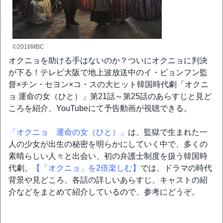
©2016MBC
オクニョを助ける手はないのか？ついにオクニョに判決
が下る！テレビ大阪で地上波放送中のイ・ビョンフン監
督×チン・セヨン×コ・スの大ヒット韓国時代劇「オクニ
ョ 運命の女（ひと）」第21話～第25話のあらすじと見ど
ころを紹介、YouTubeにて予告動画が視聴できる。
「オクニョ 運命の女（ひと）」
は、監獄で生まれた一
人の少女が出生の秘密を明らかにしていく中で、多くの
素晴らしい人々と出会い、初の弁護士制度を扱う韓国時
代劇。
【「オクニョ」を2倍楽しむ】
では、ドラマの時代
背景や見どころ、各話の詳しいあらすじ、キャストの紹
介などをまとめて紹介しているので、参考にどうぞ。