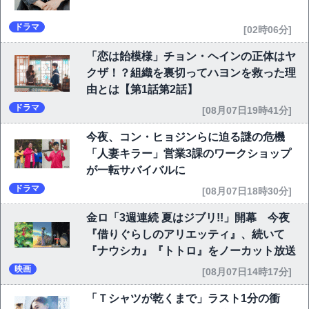
ドラマ
[02時06分]
「恋は飴模様」チョン・ヘインの正体はヤ
クザ！？組織を裏切ってハヨンを救った理
由とは【第1話第2話】
ドラマ
[08月07日19時41分]
今夜、コン・ヒョジンらに迫る謎の危機
「人妻キラー」営業3課のワークショップ
が一転サバイバルに
ドラマ
[08月07日18時30分]
金ロ「3週連続 夏はジブリ!!」開幕 今夜
『借りぐらしのアリエッティ』、続いて
『ナウシカ』『トトロ』をノーカット放送
映画
[08月07日14時17分]
「Ｔシャツが乾くまで」ラスト1分の衝