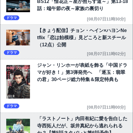
BS12「惜花芷～星が照らす道～」第13-18
話：端午節の夜～家族の裏切り
ドラマ
[08月07日11時30分]
【きょう配信】チョン・ヘイン×ハヨンNe
tflix「恋は飴模様」見どころと新スチール
（12点）公開
ドラマ
[08月07日11時02分]
ジャン・リンホーが表紙を飾る「中国ドラ
マが好き！」第3弾発売へ 「逐玉：翡翠
の君」30ページ総力特集＆限定特典も
ドラマ
[08月07日11時00分]
「ラストノート」内田有紀に愛を告白した
寺西拓人だが、坂井真紀から逃れられる
か？【第5話ネタバレと第6話予告】