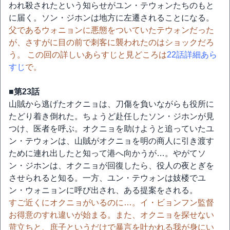
われ殺されたという知らせがユン・テウォンたちのもと
に届く。ソン・ジホンは地方に左遷されることになる。
父であるウォニョンに悪態をついていたテウォンだった
が、さすがに目の前で刺客に襲われたのはショックだろ
う。 この回の詳しいあらすじと見どころは
22話詳細あら
すじ
で。
■第23話
山賊から逃げたオクニョは、刀傷を負いながらも役所に
たどり着き倒れた。ちょうど赴任したソン・ジホンが見
つけ、医者を呼ぶ。オクニョを助けようと追っていたユ
ン・テウォンは、山賊がオクニョを明の商人に引き渡す
ために連れ出したと知って港へ向かうが…。やがてソ
ン・ジホンは、オクニョが回復したら、役人の夜とぎを
させられると知る。一方、ユン・テウォンは妓楼でユ
ン・ウォニョンに呼び出され、ある提案をされる。
すご近くにオクニョがいるのに…。イ・ビョンフン監督
お得意のすれ違いが始まる。また、オクニョを探せない
苛立ちと、庶子というだけで暴言を吐かれる我が身にい