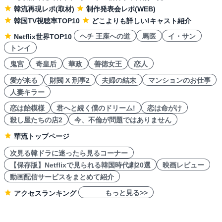
韓流再現レポ(取材)
制作発表会レポ(WEB)
韓国TV視聴率TOP10
どこよりも詳しい!キャスト紹介
ヘチ 王座への道
馬医
イ・サン
Netflix世界TOP10
トンイ
鬼宮
奇皇后
華政
善徳女王
恋人
愛が来る
財閥 X 刑事2
夫婦の結末
マンションのお仕事
人妻キラー
恋は飴模様
君へと続く僕のドリーム!
恋は命がけ
殺し屋たちの店2
今、不倫が問題ではありません
華流トップページ
次見る韓ドラに迷ったら見るコーナー
【保存版】Netflixで見られる韓国時代劇20選
映画レビュー
動画配信サービスをまとめて紹介
もっと見る>>
アクセスランキング