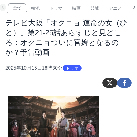
全て
韓流
ドラマ
映画
芸能
アニメ
音
テレビ大阪「オクニョ 運命の女（ひ
と）」第21-25話あらすじと見どこ
ろ：オクニョついに官婢となるの
か？予告動画
2025年10月15日18時30分
ドラマ