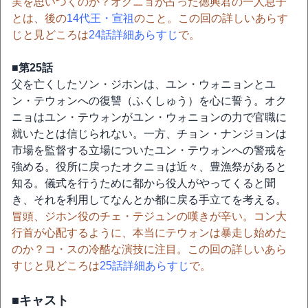
実を思いつくのか？オクニョが占った徳興君の一人息子
とは、後の
14代王・宣祖
のこと。この回の詳しいあらす
じと見どころは
24話詳細あらすじ
で。
■第25話
父を亡くしたソン・ジホンは、ユン・ウォニョンとユ
ン・テウォンへの復讐（ふくしゅう）を心に誓う。オク
ニョはユン・テウォンがユン・ウォニョンの力で官職に
就いたとは信じられない。一方、チョン・ナンジョンは
市場を監督する立場についたユン・テウォンへの警戒を
強める。役所に戻ったオクニョは近々、豊漁祭があると
知る。儀式を行うために都から役人がやってくると聞
き、それを利用してなんとか都に戻る手立てを考える。
冒頭、ジホン役のチェ・テジュンの嘆きが辛い。コン大
行首が心配するように、本当にテウォンは暴走し始めた
のか？コ・スの冷酷な演技に注目。この回の詳しいあら
すじと見どころは
25話詳細あらすじ
で。
■キャスト