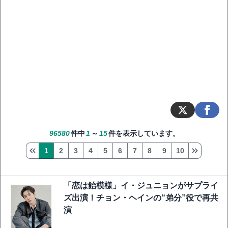
96580
件中
1
～
15
件を表示しています。
1
2
3
4
5
6
7
8
9
10
「恋は飴模様」イ・ジュニョンがサプライ
ズ出演！チョン・ヘインの“弟分”役で再共
演