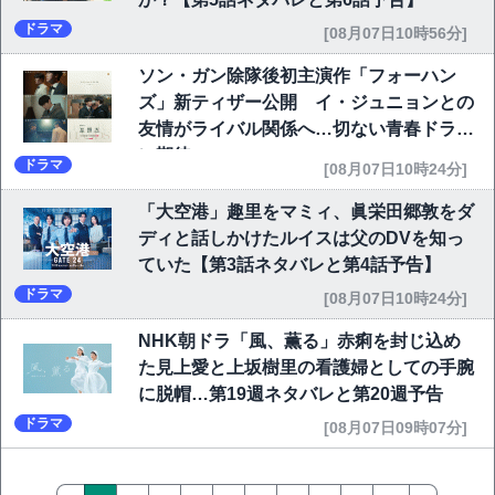
ドラマ
[08月07日10時56分]
ソン・ガン除隊後初主演作「フォーハン
ズ」新ティザー公開 イ・ジュニョンとの
友情がライバル関係へ…切ない青春ドラマ
に期待
ドラマ
[08月07日10時24分]
「大空港」趣里をマミィ、眞栄田郷敦をダ
ディと話しかけたルイスは父のDVを知っ
ていた【第3話ネタバレと第4話予告】
ドラマ
[08月07日10時24分]
NHK朝ドラ「風、薫る」赤痢を封じ込め
た見上愛と上坂樹里の看護婦としての手腕
に脱帽…第19週ネタバレと第20週予告
ドラマ
[08月07日09時07分]