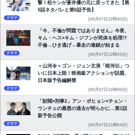
撃！松ケンが蒼井優の元に戻ってきた【第
5話ネタバレと第6話予告】
ドラマ
[08月07日12時40分]
「今、不倫が問題ではありません」今夜、
キム・ヘス×キム・ジフンが死体を処理!?
不倫→ひき逃げ→暴走の連鎖が始まる
ドラマ
[08月07日12時33分]
＜山河令＞ゴン・ジュン主演「暗河伝」つ
いに日本上陸！映画級アクションが話題、
日本版予告編解禁
ドラマ
[08月07日12時00分]
「財閥×刑事2」アン・ボヒョン×チョン・
ウンチェの最悪の過去が明らかに…第1話
新予告公開
ドラマ
[08月07日11時54分]