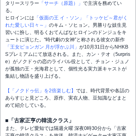
タリースリラー
「サーチ（原題）」
で主演を務めてい
る。
ヒロインには
「仮面の王 イ・ソン」
「トッケビ～君がく
れた愛しい日々～」
のキム・ソヒョン。男勝りな妓生見
習いに扮し、明るくおてんばなヒロインのドンジュをキ
ュートに演じた。“時代劇の女神”と称される彼女の新作
「王女ピョンガン 月が浮かぶ川」
が10月31日からNHKB
Sプレミアムにて放送される。また、カン・テオ（5urpris
e）がノクドゥの恋のライバル役として、チョン・ジュノ
が孤独の王・光海君として、個性光る実力派キャストが
集結し物語を盛り上げる。
【「ノクドゥ伝」を2倍楽しむ】
では、時代背景や各話の
あらすじと見どころ、原作、実在人物、豆知識などまと
めて紹介している。
■「古家正亨の韓流クラス」
また、テレビ愛知では隔週火曜 深夜0時30分から「古家
正亨の韓流クラス」を放送。韓流ナビゲーター古家正亨