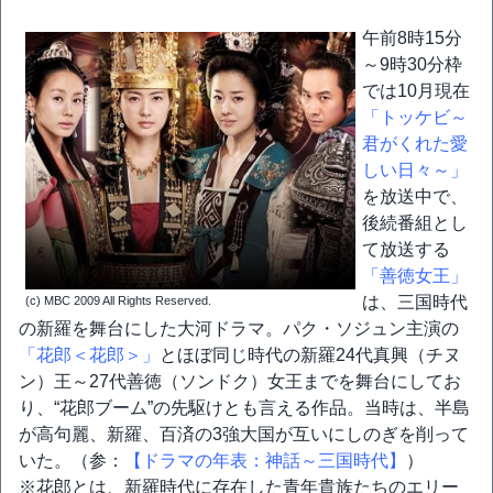
午前8時15分
～9時30分枠
では10月現在
「トッケビ～
君がくれた愛
しい日々～」
を放送中で、
後続番組とし
て放送する
「善徳女王」
は、三国時代
(c) MBC 2009 All Rights Reserved.
の新羅を舞台にした大河ドラマ。パク・ソジュン主演の
「花郎＜花郎＞」
とほぼ同じ時代の新羅24代真興（チヌ
ン）王～27代善徳（ソンドク）女王までを舞台にしてお
り、“花郎ブーム”の先駆けとも言える作品。当時は、半島
が高句麗、新羅、百済の3強大国が互いにしのぎを削って
いた。（参：
【ドラマの年表：神話～三国時代】
）
※花郎とは、新羅時代に存在した青年貴族たちのエリー