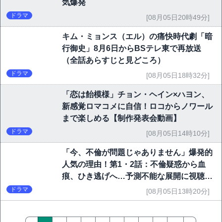
気爆発
ドラマ
[08月05日20時49分]
キム・ミョンス（エル）の痛快時代劇「暗
行御史」8月6日からBSテレ東で再放送
（全話あらすじと見どころ）
ドラマ
[08月05日18時32分]
「恋は飴模様」チョン・ヘイン×ハヨン、
新感覚ロマコメに自信！ロコからノワール
まで楽しめる【制作発表会動画】
ドラマ
[08月05日14時10分]
「今、不倫が問題じゃありません」爆発的
人気の理由！第1・2話：不倫疑惑から血
痕、ひき逃げへ…予測不能な展開に視聴者
熱狂
ドラマ
[08月05日13時20分]