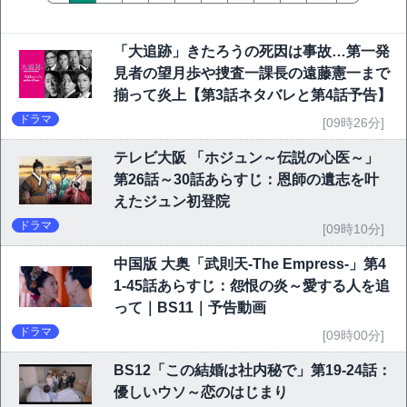
「大追跡」きたろうの死因は事故…第一発
見者の望月歩や捜査一課長の遠藤憲一まで
揃って炎上【第3話ネタバレと第4話予告】
ドラマ
[09時26分]
テレビ大阪 「ホジュン～伝説の心医～」
第26話～30話あらすじ：恩師の遺志を叶
えたジュン初登院
ドラマ
[09時10分]
中国版 大奥「武則天-The Empress-」第4
1-45話あらすじ：怨恨の炎～愛する人を追
って｜BS11｜予告動画
ドラマ
[09時00分]
BS12「この結婚は社内秘で」第19-24話：
優しいウソ～恋のはじまり