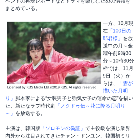
ベントの再現レポートなどドラマを楽しむための情報を
まとめている。
一方、10月現
在
「100日の
郎君様」
を放
送中の月～金
曜午前9時30
分～10時30分
枠では、11月
9日（火）か
らは、
「雲が
Licensed by KBS Media Ltd.©2019 KBS. All rights reserved
描いた月明
り」
脚本家による“女装男子と強気女子の運命の恋”を描い
た、新たなラブ時代劇
「ノクドゥ伝～花に降る月明り
～」
を放送する。
主演は、韓国版
「ソロモンの偽証」
で主役級を演じ業界
内外から注目されてきたチャン・ドンユン。韓国初ミリ