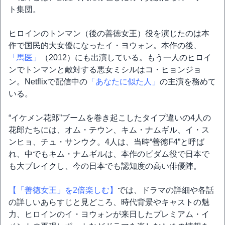
ト集団。
ヒロインのトンマン（後の善徳女王）役を演じたのは本
作で国民的大女優になったイ・ヨウォン。本作の後、
「馬医」
（2012）にも出演している。もう一人のヒロイ
ンでトンマンと敵対する悪女ミシルはコ・ヒョンジョ
ン。Netflixで配信中の
「あなたに似た人」
の主演を務めて
いる。
“イケメン花郎”ブームを巻き起こしたタイプ違いの4人の
花郎たちには、オム・テウン、キム・ナムギル、イ・ス
ンヒョ、チュ・サンウク。4人は、当時“善徳F4”と呼ば
れ、中でもキム・ナムギルは、本作のピダム役で日本で
も大ブレイクし、今の日本でも認知度の高い俳優陣。
【「善徳女王」を2倍楽しむ】
では、ドラマの詳細や各話
の詳しいあらすじと見どころ、時代背景やキャストの魅
力、ヒロインのイ・ヨウォンが来日したプレミアム・イ