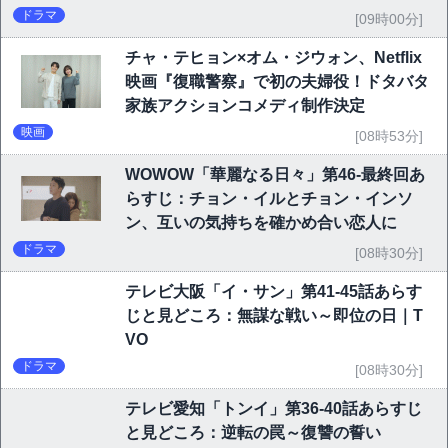
ドラマ
[09時00分]
チャ・テヒョン×オム・ジウォン、Netflix
映画『復職警察』で初の夫婦役！ドタバタ
家族アクションコメディ制作決定
映画
[08時53分]
WOWOW「華麗なる日々」第46-最終回あ
らすじ：チョン・イルとチョン・インソ
ン、互いの気持ちを確かめ合い恋人に
ドラマ
[08時30分]
テレビ大阪「イ・サン」第41-45話あらす
じと見どころ：無謀な戦い～即位の日｜T
VO
ドラマ
[08時30分]
テレビ愛知「トンイ」第36-40話あらすじ
と見どころ：逆転の罠～復讐の誓い