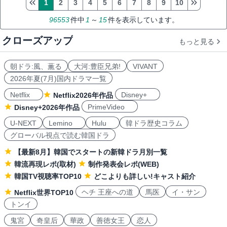
1
2
3
4
5
6
7
8
9
10
96553
件中
1
～
15
件を表示しています。
クローズアップ
もっと見る
朝ドラ:風、薫る
大河:豊臣兄弟!
VIVANT
2026年夏(7月)国内ドラマ一覧
Netflix
Disney+
Netflix2026年作品
PrimeVideo
Disney+2026年作品
U-NEXT
Lemino
Hulu
韓ドラ歴史コラム
グローバル視点で読む韓国ドラ
【最新8月】韓国でスタートの新韓ドラ月別一覧
韓流再現レポ(取材)
制作発表会レポ(WEB)
韓国TV視聴率TOP10
どこよりも詳しい!キャスト紹介
ヘチ 王座への道
馬医
イ・サン
Netflix世界TOP10
トンイ
鬼宮
奇皇后
華政
善徳女王
恋人