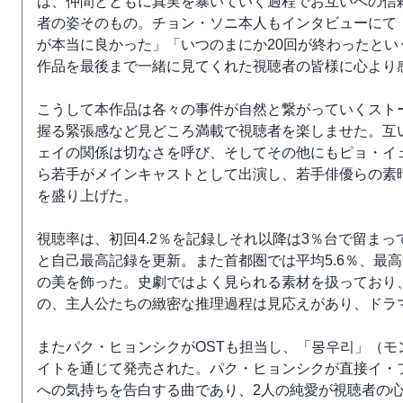
は、仲間とともに真実を暴いていく過程でお互いへの信
者の姿そのもの。チョン・ソニ本人もインタビューにて
が本当に良かった」「いつのまにか20回が終わったと
作品を最後まで一緒に見てくれた視聴者の皆様に心より
こうして本作品は各々の事件が自然と繋がっていくスト
握る緊張感など見どころ満載で視聴者を楽しませた。互
ェイの関係は切なさを呼び、そしてその他にもピョ・イ
ら若手がメインキャストとして出演し、若手俳優らの素
を盛り上げた。
視聴率は、初回4.2％を記録しそれ以降は3％台で留まって
と自己最高記録を更新。また首都圏では平均5.6％、最高
の美を飾った。史劇ではよく見られる素材を扱っており
の、主人公たちの緻密な推理過程は見応えがあり、ドラ
またパク・ヒョンシクがOSTも担当し、「몽우리」（モ
イトを通じて発売された。パク・ヒョンシクが直接イ・
への気持ちを告白する曲であり、2人の純愛が視聴者の