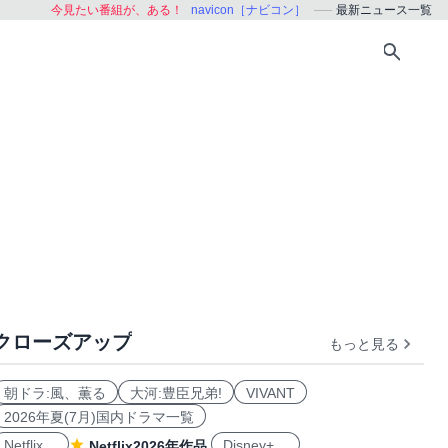
今見たい番組が、ある！
navicon［ナビコン］
最新ニュース一覧
クローズアップ
もっと見る
朝ドラ:風、薫る
大河:豊臣兄弟!
VIVANT
2026年夏(7月)国内ドラマ一覧
Netflix
Disney+
Netflix2026年作品