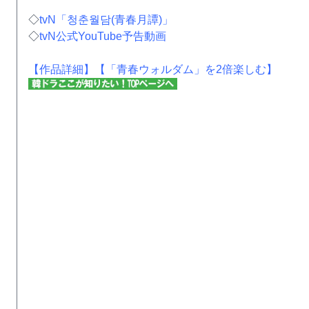
◇
tvN「청춘월담(青春月譚)」
◇
tvN公式YouTube予告動画
【作品詳細】
【「青春ウォルダム」を2倍楽しむ】