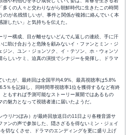
頼感や利他心を学び成長していく姿は、青春を生きる若
「多くの人々と交わりながら朝鮮時代に生きたこの時間
いうのが名残惜しいが、事件と関係が複雑に絡んでいく本
感謝したい」と気持ちを伝えた。
ーリー構成、目が離せないどんでん返しの連続、手に汗
いに助け合おうと危険を顧みないイ・ファンとミン・ジ
ェジン、ユン・ジョンソク、イ・テソン、ホ・ウォンソ
晴らしいケミ、迫真の演技でシナジーを発揮し、ドラマ
いたが、最終回は全国平均4.9%、最高視聴率は5.8%
6.5％を記録し、同時間帯視聴率1位を獲得するなど有終
、ともすれば予測可能なストーリー展開ではあるもの
マの魅力となって視聴者達に届いたようだ。
ンウリ/つぼみ）が最終回放送日の11日より各種音源サ
ファンの声で参加した、隠さざるを得ないミン・ジェイ
心を切なくさせ、ドラマのエンディングを更に盛り上げ