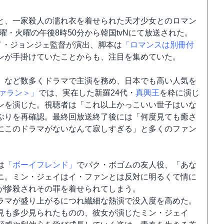
と、一家殺人の濡れ衣を着せられた天才少女とのロマン
週月曜・火曜の午後8時50分から韓国tvNにて放送された。
イ・ジョンジェ監督が演出、脚本は
「ロマンスは別冊付
ンが手掛けていたことからも、注目を集めていた。
」
など数多くドラマで主演を務め、日本でも高い人気を
ァラン＞」
では、実在した新羅24代・
真興王
を粋に演じ
ンを演じた。視聴者は「これ以上かっこいい世子はいな
ぶりを再確認。最終回放送終了後には「何度見ても癒さ
にこのドラマがないなんて寂しすぎる」と多くのファン
は
「ボーイフレンド」
でパク・ボゴムの友人役、「あな
ニ。ミン・ジェイはイ・ファンとは反対に明るくて情に
が惨殺されその罪を着せられてしまう。
ラマが盛り上がるにつれ纎細な熱演で没入度を高めた。
見も多少見られたものの、彼女が演じたミン・ジェイ