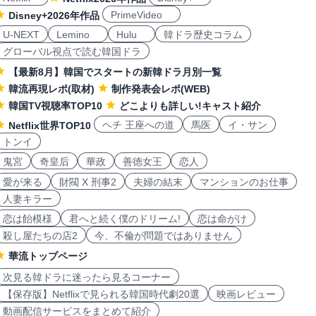
PrimeVideo
Disney+2026年作品
U-NEXT
Lemino
Hulu
韓ドラ歴史コラム
グローバル視点で読む韓国ドラ
【最新8月】韓国でスタートの新韓ドラ月別一覧
韓流再現レポ(取材)
制作発表会レポ(WEB)
韓国TV視聴率TOP10
どこよりも詳しい!キャスト紹介
ヘチ 王座への道
馬医
イ・サン
Netflix世界TOP10
トンイ
鬼宮
奇皇后
華政
善徳女王
恋人
愛が来る
財閥 X 刑事2
夫婦の結末
マンションのお仕事
人妻キラー
恋は飴模様
君へと続く僕のドリーム!
恋は命がけ
殺し屋たちの店2
今、不倫が問題ではありません
華流トップページ
次見る韓ドラに迷ったら見るコーナー
【保存版】Netflixで見られる韓国時代劇20選
映画レビュー
動画配信サービスをまとめて紹介