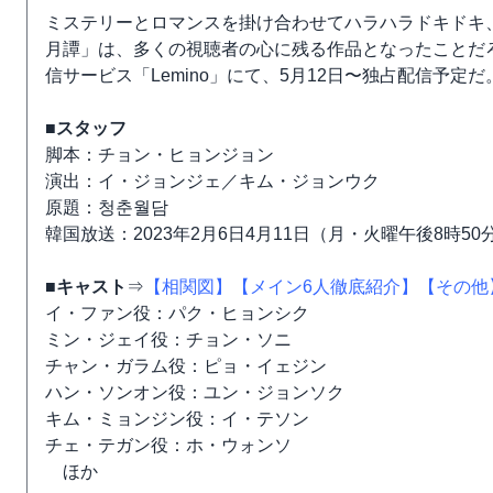
ミステリーとロマンスを掛け合わせてハラハラドキドキ
月譚」は、多くの視聴者の心に残る作品となったことだろ
信サービス「Lemino」にて、5月12日〜独占配信予
■スタッフ
脚本：チョン・ヒョンジョン
演出：イ・ジョンジェ／キム・ジョンウク
原題：청춘월담
韓国放送：2023年2月6日4月11日（月・火曜午後8時50
■キャスト
⇒
【相関図】
【メイン6人徹底紹介】
【その他
イ・ファン役：パク・ヒョンシク
ミン・ジェイ役：チョン・ソニ
チャン・ガラム役：ピョ・イェジン
ハン・ソンオン役：ユン・ジョンソク
キム・ミョンジン役：イ・テソン
チェ・テガン役：ホ・ウォンソ
ほか