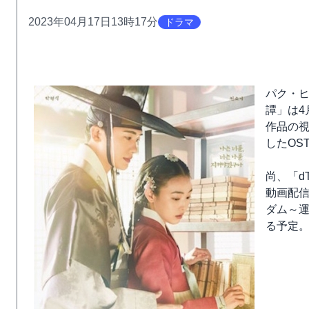
2023年04月17日13時17分
ドラマ
パク・ヒ
譚」は4
作品の
したOS
尚、「d
動画配信
ダム～
る予定