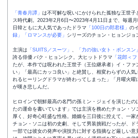
「青春月譚」
は不可解な呪いにかけられた孤独な王世子
ス時代劇。2023年2月6日〜2023年4月11日まで、毎
日韓ともに大人気であったドラマ
「100日の郎君様」
の
録」
「ロマンスが必要」
シリーズのチョン・ヒョンジョ
主演は
「SUITS／スーツ」
、
「力の強い女ト・ボンスン
誇る俳優 パク・ヒョンシク。大ヒットドラマ
「花郎＜フ
たが、本作では呪われた王世子（王位継承者）イ・ファ
い」「最高にカッコ良い」と絶賛し、相変わらずの人気
れるヒーリングドラマが終わってしまった」「月曜火曜
が嘆き悲しんだ。
ヒロインで朝鮮最高の名門の孫ミン・ジェイを演じたの
たの運命を書いています」では主演を務めたチョン・ソ
厚く、好奇心旺盛な性格。婚姻を三日後に控えて、一家
チョン・ソニは初の史劇、そして男装挑戦だったが、ド
一部では彼女の発声や演技力に対する指摘など厳しい意