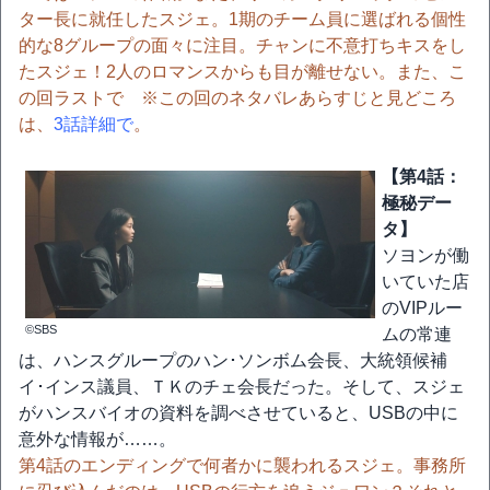
ター長に就任したスジェ。1期のチーム員に選ばれる個性
的な8グループの面々に注目。チャンに不意打ちキスをし
たスジェ！2人のロマンスからも目が離せない。また、こ
の回ラストで ※この回のネタバレあらすじと見どころ
は、
3話詳細で
。
【第4話：
極秘デー
タ】
ソヨンが働
いていた店
のVIPルー
©SBS
ムの常連
は、ハンスグループのハン･ソンボム会長、大統領候補
イ･インス議員、ＴＫのチェ会長だった。そして、スジェ
がハンスバイオの資料を調べさせていると、USBの中に
意外な情報が……。
第4話のエンディングで何者かに襲われるスジェ。事務所