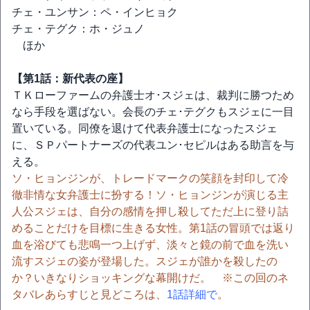
チェ・ユンサン：ペ・インヒョク
チェ・テグク：ホ・ジュノ
ほか
【第1話：新代表の座】
ＴＫローファームの弁護士オ･スジェは、裁判に勝つため
なら手段を選ばない。会長のチェ･テグクもスジェに一目
置いている。同僚を退けて代表弁護士になったスジェ
に、ＳＰパートナーズの代表ユン･セピルはある助言を与
える。
ソ・ヒョンジンが、トレードマークの笑顔を封印して冷
徹非情な女弁護士に扮する！ソ・ヒョンジンが演じる主
人公スジェは、自分の感情を押し殺してただ上に登り詰
めることだけを目標に生きる女性。第1話の冒頭では返り
血を浴びても悲鳴一つ上げず、淡々と鏡の前で血を洗い
流すスジェの姿が登場した。スジェが誰かを殺したの
か？いきなりショッキングな幕開けだ。 ※この回のネ
タバレあらすじと見どころは、
1話詳細で
。