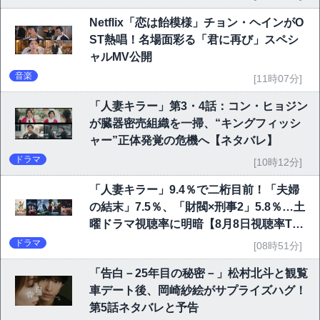
Netflix「恋は飴模様」チョン・ヘインがO
ST熱唱！名場面彩る「君に再び」スペシ
ャルMV公開
音楽
[11時07分]
「人妻キラー」第3・4話：コン・ヒョジン
が臓器密売組織を一掃、“キングフィッシ
ャー”正体発覚の危機へ【ネタバレ】
ドラマ
[10時12分]
「人妻キラー」9.4％で二桁目前！「夫婦
の結末」7.5％、「財閥×刑事2」5.8％…土
曜ドラマ視聴率に明暗【8月8日視聴率TO
P10】
ドラマ
[08時51分]
「告白－25年目の秘密－」松村北斗と観覧
車デート後、岡崎紗絵がサプライズハグ！
第5話ネタバレと予告