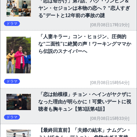
「恋は命がけ」第7話、パク・ウンビン＆
ヤン・セジョンは本物の恋へ？ “恋人すぎ
る”デートと12年前の事故の謎
ドラマ
[08月08日17時19分]
「人妻キラー」コン・ヒョジン、圧倒的
な“二面性”に絶賛の声！ワーキングママか
ら伝説のスナイパーへ
ドラマ
[08月08日15時54分]
「恋は飴模様」チョン・ヘインがヤクザに
なった理由が明らかに！可愛いデートに視
聴者も胸キュン【第3話第4話】
ドラマ
[08月08日15時33分]
【最終回直前】「夫婦の結末」ナムグン・