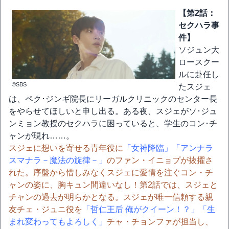
【第2話：
セクハラ事
件】
ソジュン大
ロースクー
ルに赴任し
©SBS
たスジェ
は、ペク･ジンギ院長にリーガルクリニックのセンター長
をやらせてほしいと申し出る。ある夜、スジェがソ･ジュ
ンミョン教授のセクハラに困っていると、学生のコン･チ
ャンが現れ……。
スジェに想いを寄せる青年役に
「女神降臨」
「アンナラ
スマナラ－魔法の旋律－」
のファン・イニョプが抜擢さ
れた。序盤から惜しみなくスジェに愛情を注ぐコン・チ
ャンの姿に、胸キュン間違いなし！第2話では、スジェと
チャンの過去が明らかとなる。スジェが唯一信頼する親
友チェ・ジュニ役を
「哲仁王后 俺がクイーン！？」
「生
まれ変わってもよろしく」
チャ・チョンファが担当し、