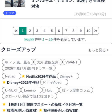
ミンVSキム・デミョン、危険すぎる直接
対決
ドラマ
[08月08日15時31分]
1
2
3
4
5
6
7
8
9
10
96599
件中
1
～
15
件を表示しています。
クローズアップ
もっと見る
朝ドラ:風、薫る
大河:豊臣兄弟!
VIVANT
2026年夏(7月)国内ドラマ一覧
Netflix
Disney+
Netflix2026年作品
PrimeVideo
Disney+2026年作品
U-NEXT
Lemino
Hulu
韓ドラ歴史コラム
グローバル視点で読む韓国ドラ
【最新8月】韓国でスタートの新韓ドラ月別一覧
韓流再現レポ(取材)
制作発表会レポ(WEB)