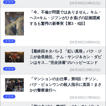
ドラマ
[08月08日23時31分]
「今、不倫が問題ではありません」キム・
ヘス×キム・ジフンがひき逃げの証拠隠滅
するも驚愕の新事実【第3・4話】
ドラマ
[08月08日20時04分]
【最終回ネタバレ】「紅い真珠」パク・ジ
ニが会長就任、ナム・サンジ＆カン・ダビ
ンはキス…“完全決着”のハッピーエンド
ドラマ
[08月08日19時12分]
「マンションのお仕事」第9話：チソン、
パク・ビョンウンの殺人指示に直面！まさ
かの警察連行へ
ドラマ
[08月08日17時58分]