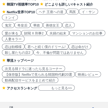
韓国TV視聴率TOP10
どこよりも詳しい!キャスト紹介
ヘチ 王座への道
馬医
イ・サン
Netflix世界TOP10
トンイ
鬼宮
奇皇后
華政
善徳女王
恋人
愛が来る
財閥 X 刑事2
夫婦の結末
マンションのお仕事
人妻キラー
恋は飴模様
君へと続く僕のドリーム!
恋は命がけ
殺し屋たちの店2
今、不倫が問題ではありません
華流トップページ
次見る韓ドラに迷ったら見るコーナー
【保存版】Netflixで見られる韓国時代劇20選
映画レビュー
動画配信サービスをまとめて紹介
もっと見る>>
アクセスランキング