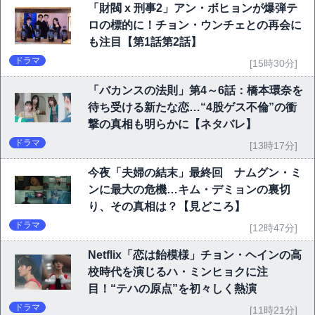
「財閥 x 刑事2」アン・ボヒョンが爆弾テ
ロの標的に！チョン・ウンチェとの再会に
も注目【第1話第2話】
ドラマ
[15時30分]
「バカンスの法則」第4～6話：橋本環奈を
待ち受ける新たな恋…“4股ゲス不倫”の衝
撃の真相も明らかに【ネタバレ】
ドラマ
[13時17分]
今夜「夫婦の結末」最終回 ナムグン・ミ
ンに最大の危機…キム・デミョンの裏切
り、その真相は？【見どころ】
ドラマ
[12時47分]
Netflix「恋は飴模様」チョン・ヘインの高
校時代を演じるハ・ミンヒョクに注
目！“テハの原点”を初々しく熱演
ドラマ
[11時21分]