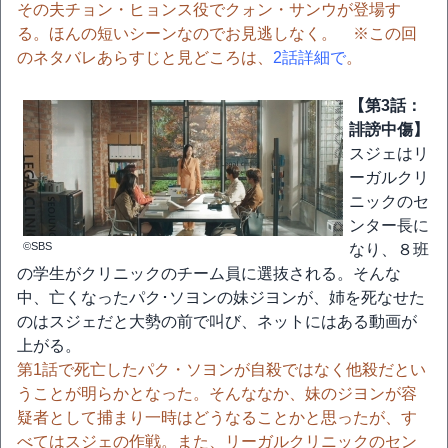
その夫チョン・ヒョンス役でクォン・サンウが登場す
る。ほんの短いシーンなのでお見逃しなく。 ※この回
のネタバレあらすじと見どころは、
2話詳細で
。
【第3話：
誹謗中傷】
スジェはリ
ーガルクリ
ニックのセ
ンター長に
©SBS
なり、８班
の学生がクリニックのチーム員に選抜される。そんな
中、亡くなったパク･ソヨンの妹ジヨンが、姉を死なせた
のはスジェだと大勢の前で叫び、ネットにはある動画が
上がる。
第1話で死亡したパク・ソヨンが自殺ではなく他殺だとい
うことが明らかとなった。そんななか、妹のジヨンが容
疑者として捕まり一時はどうなることかと思ったが、す
べてはスジェの作戦。また、リーガルクリニックのセン