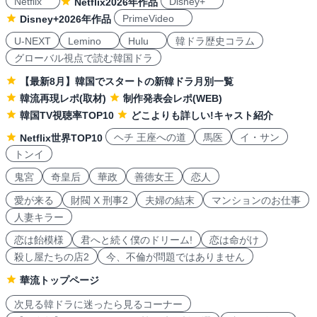
Netflix
Disney+
Netflix2026年作品
PrimeVideo
Disney+2026年作品
U-NEXT
Lemino
Hulu
韓ドラ歴史コラム
グローバル視点で読む韓国ドラ
【最新8月】韓国でスタートの新韓ドラ月別一覧
韓流再現レポ(取材)
制作発表会レポ(WEB)
韓国TV視聴率TOP10
どこよりも詳しい!キャスト紹介
ヘチ 王座への道
馬医
イ・サン
Netflix世界TOP10
トンイ
鬼宮
奇皇后
華政
善徳女王
恋人
愛が来る
財閥 X 刑事2
夫婦の結末
マンションのお仕事
人妻キラー
恋は飴模様
君へと続く僕のドリーム!
恋は命がけ
殺し屋たちの店2
今、不倫が問題ではありません
華流トップページ
次見る韓ドラに迷ったら見るコーナー