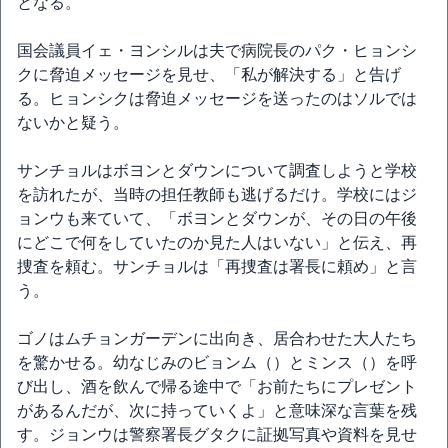
となる。
国会議員イェ・ヨンシルは夫で病院長のパク・ヒョンシ
クに脅迫メッセージを見せ、「私が解決する」と告げ
る。ヒョンシクは脅迫メッセージを送ったのはソルでは
ないかと疑う。
サンチョルはボヨンとダウンについて調査しようと学校
を訪れたが、当時の担任教師も逃げるだけ。学校にはジ
ョンウも来ていて、「ボヨンとダウンが、その日の午後
にどこで何をしていたのか見た人はいない」と伝え、再
捜査を頼む。サンチョルは「再捜査は署長に頼め」と言
う。
ゴノはムチョンガーデンに出向き、居合わせた大人たち
を驚かせる。幼なじみのビョンム（）とミンス（）を呼
び出し、酒を飲んで帰る途中で「お前たちにプレゼント
があるんだが、次に持っていくよ」と意味深な言葉を残
す。ジョンウは警察署長グタクに証拠写真や資料を見せ