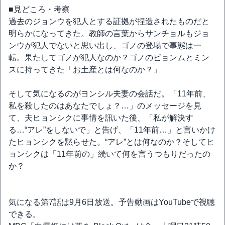
■見どころ・考察
過去のジョンウを犯人とする証拠が捏造されたものだと
明らかになってきた。教師の言葉からサンチョルもジョ
ンウが犯人でないと思い出し、ゴノの登場で事態は一
転。果たしてゴノが犯人なのか？ゴノのビョンムとミン
スに持ってきた「お土産とは何なのか？」
そして気になるのがヨンシル夫妻の会話だ。「11年前、
私を殺したのはあなたでしょ？…」のメッセージを見
て、夫ヒョンシクに事情を訊いた後、「私が解決す
る…“アレ”をしないで」と告げ、「11年前…」と言いかけ
たヒョンシクを黙らせた。“アレ”とは何なのか？そしてヒ
ョンシクは「11年前の」続いて何を言うつもりだったの
か？
気になる第7話は9月6日放送。予告動画はYouTubeで視聴
できる。