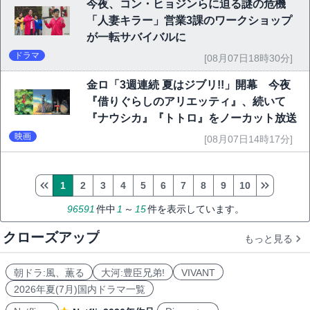
今夜、コン・ヒョジンらに迫る謎の危機
「人妻キラー」営業3課のワークショップ
が一転サバイバルに
ドラマ
[08月07日18時30分]
金ロ「3週連続 夏はジブリ!!」開幕 今夜
『借りぐらしのアリエッティ』、続いて
『ナウシカ』『トトロ』をノーカット放送
映画
[08月07日14時17分]
1
2
3
4
5
6
7
8
9
10
96591
件中
1
～
15
件を表示しています。
クローズアップ
もっと見る
朝ドラ:風、薫る
大河:豊臣兄弟!
VIVANT
2026年夏(7月)国内ドラマ一覧