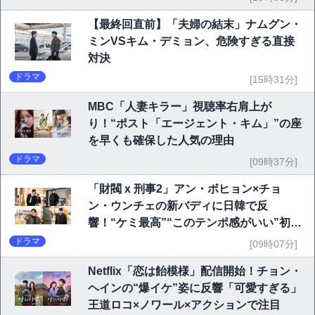
【最終回直前】「夫婦の結末」ナムグン・
ミンVSキム・デミョン、危険すぎる直接
対決
ドラマ
[15時31分]
MBC「人妻キラー」視聴率右肩上が
り！“ポスト「エージェント・キム」”の座
を早くも確保した人気の理由
ドラマ
[09時37分]
「財閥 x 刑事2」アン・ボヒョン×チョ
ン・ウンチェの新バディに日韓で反
響！“ケミ最高”“このテンポ感がいい”初回
6.1％で好発進
ドラマ
[09時07分]
Netflix「恋は飴模様」配信開始！チョン・
ヘインの“爆イケ”姿に反響「可愛すぎる」
王道ロコ×ノワール×アクションで注目