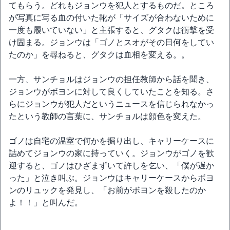
てもらう。どれもジョンウを犯人とするものだ。ところ
が写真に写る血の付いた靴が「サイズが合わないために
一度も履いていない」と主張すると、グタクは衝撃を受
け固まる。ジョンウは「ゴノとスオがその日何をしてい
たのか」を尋ねると、グタクは血相を変える。。
一方、サンチョルはジョンウの担任教師から話を聞き、
ジョンウがボヨンに対して良くしていたことを知る。さ
らにジョンウが犯人だというニュースを信じられなかっ
たという教師の言葉に、サンチョルは顔色を変えた。
ゴノは自宅の温室で何かを掘り出し、キャリーケースに
詰めてジョンウの家に持っていく。ジョンウがゴノを歓
迎すると、ゴノはひざまずいて許しを乞い、「僕が遅か
った」と泣き叫ぶ。ジョンウはキャリーケースからボヨ
ンのリュックを発見し、「お前がボヨンを殺したのか
よ！！」と叫んだ。