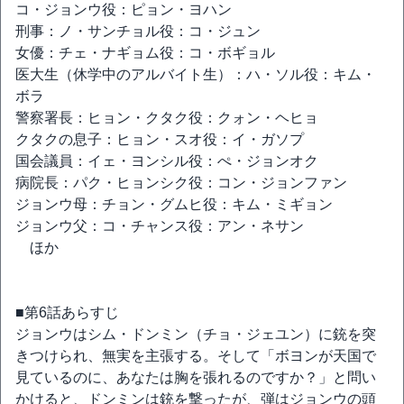
コ・ジョンウ役：ピョン・ヨハン
刑事：ノ・サンチョル役：コ・ジュン
女優：チェ・ナギョム役：コ・ボギョル
医大生（休学中のアルバイト生）：ハ・ソル役：キム・
ボラ
警察署長：ヒョン・クタク役：クォン・ヘヒョ
クタクの息子：ヒョン・スオ役：イ・ガソプ
国会議員：イェ・ヨンシル役：ぺ・ジョンオク
病院長：パク・ヒョンシク役：コン・ジョンファン
ジョンウ母：チョン・グムヒ役：キム・ミギョン
ジョンウ父：コ・チャンス役：アン・ネサン
ほか
■第6話あらすじ
ジョンウはシム・ドンミン（チョ・ジェユン）に銃を突
きつけられ、無実を主張する。そして「ボヨンが天国で
見ているのに、あなたは胸を張れるのですか？」と問い
かけると、ドンミンは銃を撃ったが、弾はジョンウの頭