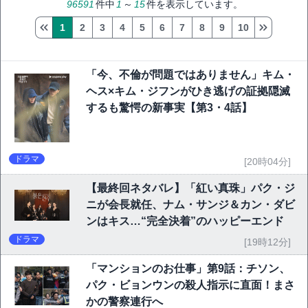
96591
件中
1
～
15
件を表示しています。
1
2
3
4
5
6
7
8
9
10
「今、不倫が問題ではありません」キム・
ヘス×キム・ジフンがひき逃げの証拠隠滅
するも驚愕の新事実【第3・4話】
ドラマ
[20時04分]
【最終回ネタバレ】「紅い真珠」パク・ジ
ニが会長就任、ナム・サンジ＆カン・ダビ
ンはキス…“完全決着”のハッピーエンド
ドラマ
[19時12分]
「マンションのお仕事」第9話：チソン、
パク・ビョンウンの殺人指示に直面！まさ
かの警察連行へ