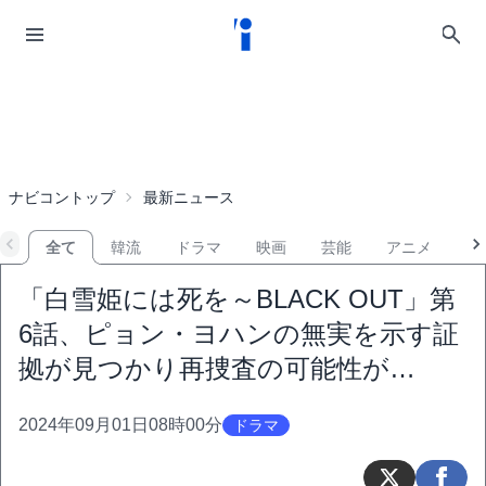
ナビコントップ
最新ニュース
全て
韓流
ドラマ
映画
芸能
アニメ
音
「白雪姫には死を～BLACK OUT」第
6話、ピョン・ヨハンの無実を示す証
拠が見つかり再捜査の可能性が…
2024年09月01日08時00分
ドラマ