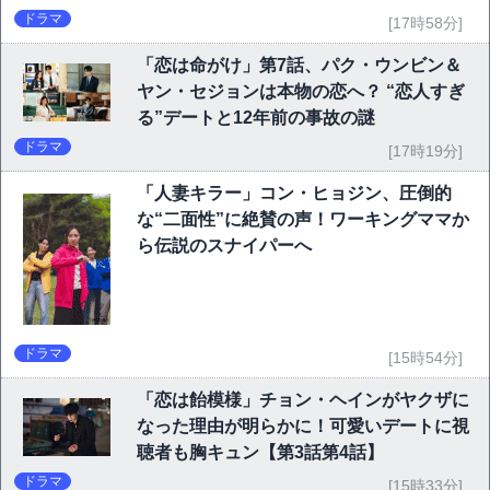
ドラマ
[17時58分]
「恋は命がけ」第7話、パク・ウンビン＆
ヤン・セジョンは本物の恋へ？ “恋人すぎ
る”デートと12年前の事故の謎
ドラマ
[17時19分]
「人妻キラー」コン・ヒョジン、圧倒的
な“二面性”に絶賛の声！ワーキングママか
ら伝説のスナイパーへ
ドラマ
[15時54分]
「恋は飴模様」チョン・ヘインがヤクザに
なった理由が明らかに！可愛いデートに視
聴者も胸キュン【第3話第4話】
ドラマ
[15時33分]