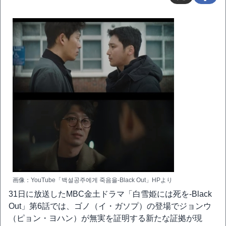
画像：YouTube「백설공주에게 죽음을-Black Out」HPより
31日に放送したMBC金土ドラマ「白雪姫には死を-Black
Out」第6話では、ゴノ（イ・ガソプ）の登場でジョンウ
（ピョン・ヨハン）が無実を証明する新たな証拠が現