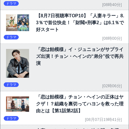
ドラマ
[08時40分]
【8月7日視聴率TOP10】「人妻キラー」8.
3％で首位快走！「財閥×刑事2」は6.1％で
好スタート
ドラマ
[08時00分]
「恋は飴模様」イ・ジュニョンがサプライ
ズ出演！チョン・ヘインの“弟分”役で再共
演
ドラマ
[02時06分]
「恋は飴模様」チョン・ヘインの正体はヤ
クザ！？組織を裏切ってハヨンを救った理
由とは【第1話第2話】
ドラマ
[08月07日19時41分]