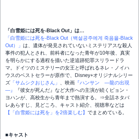
「白雪姫には死を-Black Out」は…
「白雪姫には死を-Black Out（백설공주에게 죽음을-Black
Out）」
は、遺体が発見されていないミステリアスな殺人
事件の犯人とされ、前科者になった青年が10年後、真実
を明らかにする過程を描いた逆追跡犯罪スリラードラ
マ。ドイツのミステリーの女王と呼ばれるネレ・ノイハ
ウスのベストセラーが原作で、Disney+オリジナルシリー
ズ
「サムシクおじさん」
、映画
『ハンサン ―龍の出現
―』
『彼女が死んだ』など大作への主演が続くピョン・
ヨハンが、高校生から青年まで熱演する。⇒全話ネタバ
レあらすじ、見どころ、キャスト紹介、視聴率などは
【「白雪姫には死を」を2倍楽しむ】
でまとめている。
■キャスト