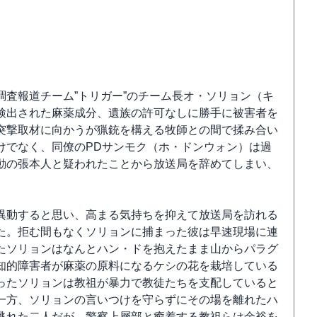
査報道チーム”トリガー”のチーム長オ・ソリョン（キ
検出された麻薬成分、遺族の許可なしに勝手に被害者を
突撃取材に向かうが猟銃を構える牧師との間で揉み合い
けでなく、同僚のPDサンモク（ホ・ドンウォン）は過
動の張本人と疑われたことから放送局を辞めてしまい、
異動すると思い、高まる気持ちを抑えて放送局を訪れる
た。拒む間もなくソリョンに捕まった彼は早速現場に連
たソリョンはなんとハン・ドを抱えたまま山からパラグ
知的障害者が麻薬の原料になるケシの花を栽培している
ったソリョンは教祖が暴力で教徒たちを支配していると
一方、ソリョンの言いつけを守らずにその場を離れたハ
逃れた二人だが、警察上層部と癒着する教祖らは余裕を