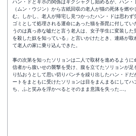
ハン・ドとギホの関係はギクシャクし始めるが、ハン・
（ムン・ウジン）から古紙回収の老人が猫の死体を燃や
む。しかし、老人が帰宅し見つかったハン・ドは思わず
ゴミとして処理される運命にあった猫を荼毘に付してい
うのは真っ赤な嘘だと言う老人は、女子学生に変装した
を殺した奴を知っている」と言いかけたとき、連絡が取
て老人の家に乗り込んできた。
事の次第を知ったソリョンは二人で取材を進めるように
信者から腹いせの襲撃を受け、腹を立てたソリョンが足
り払おうとして思い切りパンチを繰り出したハン・ドだ
ートをまともに受けたソリョンは目をまんまるにしてハ
ち、ふと笑みを浮かべるとそのまま意識を失った…。