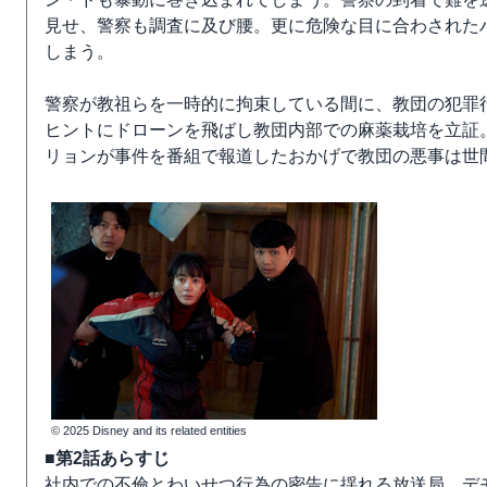
見せ、警察も調査に及び腰。更に危険な目に合わされた
しまう。
警察が教祖らを一時的に拘束している間に、教団の犯罪
ヒントにドローンを飛ばし教団内部での麻薬栽培を立証
リョンが事件を番組で報道したおかげで教団の悪事は世
© 2025 Disney and its related entities
■第2話あらすじ
社内での不倫とわいせつ行為の密告に揺れる放送局。デ