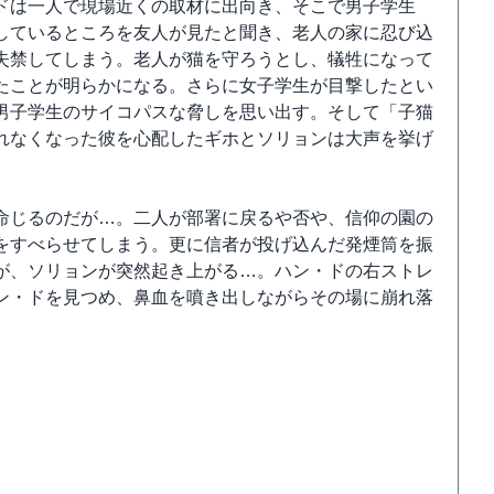
ドは一人で現場近くの取材に出向き、そこで男子学生
しているところを友人が見たと聞き、老人の家に忍び込
失禁してしまう。老人が猫を守ろうとし、犠牲になって
たことが明らかになる。さらに女子学生が目撃したとい
男子学生のサイコパスな脅しを思い出す。そして「子猫
れなくなった彼を心配したギホとソリョンは大声を挙げ
命じるのだが…。二人が部署に戻るや否や、信仰の園の
をすべらせてしまう。更に信者が投げ込んだ発煙筒を振
が、ソリョンが突然起き上がる…。ハン・ドの右ストレ
ン・ドを見つめ、鼻血を噴き出しながらその場に崩れ落