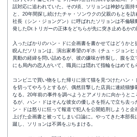
話対応に追われていた。その頃、ソリョンは神妙な面持
と、20年間探し続けたチャ・ソンウクの父親のもとを
社長（シン・ジョングン）に呼ばれたソリョンは不倫騒
発したDr.トリガーの正体をどちらが先に突き止めるか
入ったばかりのハン・ドに企画書を書かせてはどうかと
睨んだソリョンは、演出家希望のギホ（チュ・ジョンヒ
異動の経緯を問い詰めるが、彼の嫌味が炸裂し、腹を立
にも局内の恋人がいて、職員には隠れて指輪をはめても
コンビニで買い物をした帰りに捨て猫を見つけたハン・
を切ってやろうとするが、偶然目撃した店員に連続猫惨
なる。20年前の事件を調べようとアメリカに向かうと
るが、ハン・ドはそんな彼女の優しさを拒んで立ち去っ
ン・ドは怒りに狂って報道で犯人を公開処刑しようと企
上げた企画書と被ってしまい口論に。やってきた本部長
蹴し、ソリョンは不満をぶちまける。