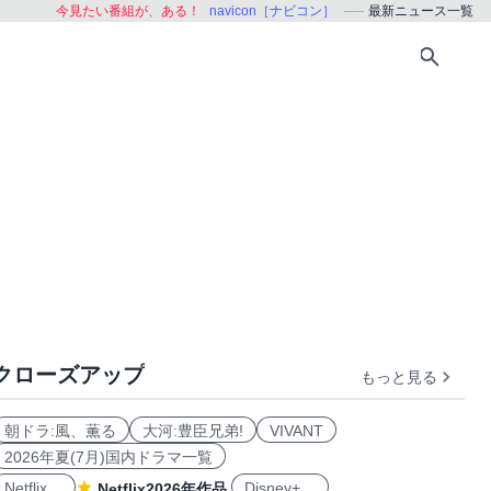
今見たい番組が、ある！
navicon［ナビコン］
最新ニュース一覧
クローズアップ
もっと見る
朝ドラ:風、薫る
大河:豊臣兄弟!
VIVANT
2026年夏(7月)国内ドラマ一覧
Netflix
Disney+
Netflix2026年作品