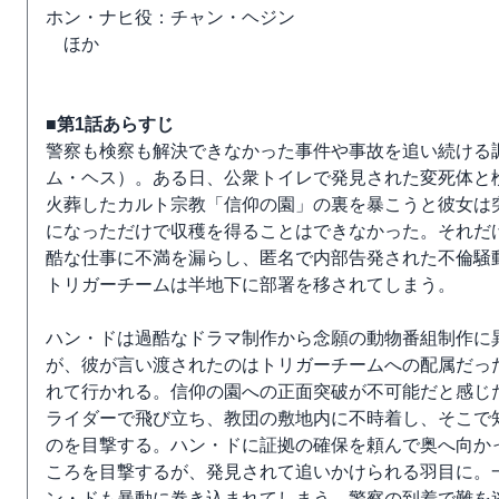
ホン・ナヒ役：チャン・ヘジン
ほか
■第1話あらすじ
警察も検察も解決できなかった事件や事故を追い続ける調
ム・ヘス）。ある日、公衆トイレで発見された変死体と
火葬したカルト宗教「信仰の園」の裏を暴こうと彼女は
になっただけで収穫を得ることはできなかった。それだ
酷な仕事に不満を漏らし、匿名で内部告発された不倫騒
トリガーチームは半地下に部署を移されてしまう。
ハン・ドは過酷なドラマ制作から念願の動物番組制作に
が、彼が言い渡されたのはトリガーチームへの配属だっ
れて行かれる。信仰の園への正面突破が不可能だと感じ
ライダーで飛び立ち、教団の敷地内に不時着し、そこで
のを目撃する。ハン・ドに証拠の確保を頼んで奥へ向か
ころを目撃するが、発見されて追いかけられる羽目に。
ン・ドも暴動に巻き込まれてしまう。警察の到着で難を