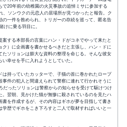
ちで20年前の幼稚園の火災事故の追悼ミサに参加する
訪れ、ソンウクの元恋人の居場所が見つかったと報告。ク
動の一件を咎められ、トリガーの存続を巡って、匿名告
の賭けに乗る羽目に。
提案する本部長の言葉にハン・ドがコネでやって来たと
ョク）に企画書を書かせるべきだと主張し、ハン・ドに
てたソリョンは膨大な資料の整理を命じる。そんな彼女
らい幸せを手に入れようとしていた。
ドは持っていたカッターで、子猫の首に巻かれたロープ
殺事件の犯人と間違えられて警察に連れて行かれそうに
ころだったソリョンは警察からの知らせを受けて駆けつけ
た。翌朝、見かけた猫が無惨に殺されているのを見たハ
画書を作成するが、その内容はギホが夢を目指して書き
は学歴でギホをこき下ろすと二人で取材すればいいと一