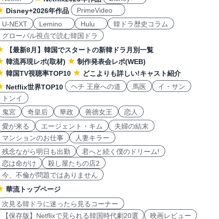
PrimeVideo
Disney+2026年作品
U-NEXT
Lemino
Hulu
韓ドラ歴史コラム
グローバル視点で読む韓国ドラ
【最新8月】韓国でスタートの新韓ドラ月別一覧
韓流再現レポ(取材)
制作発表会レポ(WEB)
韓国TV視聴率TOP10
どこよりも詳しい!キャスト紹介
ヘチ 王座への道
馬医
イ・サン
Netflix世界TOP10
トンイ
鬼宮
奇皇后
華政
善徳女王
恋人
愛が来る
エージェント・キム
夫婦の結末
マンションのお仕事
人妻キラー
残念ながら明日も出勤
君へと続く僕のドリーム!
恋は命がけ
殺し屋たちの店2
今、不倫が問題ではありません
華流トップページ
次見る韓ドラに迷ったら見るコーナー
【保存版】Netflixで見られる韓国時代劇20選
映画レビュー