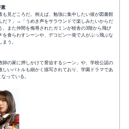
要素
素も見どころだ。例えば、勉強に集中したい彼が図書館
んだ？」→「うめき声をサラウンドで楽しみたいからだ
う。また仲間を侮辱されたガミンが校舎の3階から飛び
チを食らわすシーンや、デコピン一発で人がぶっ飛ぶな
しまう。
教師の家に押しかけて脅迫するシーン」や、学校公認の
激しいバトルも細かく描写されており、学園ドラマであ
となっている。