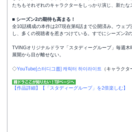
たちもそれぞれのキャラクターをしっかり演じ、新たな
■ シーズン2の期待も高まる！
全10話構成の本作は2/7現在第6話まで公開済み。ウ
し、多くの視聴者を惹きつけている。すでにシーズン2
TVINGオリジナルドラマ「スタディーグループ」毎週
展開から目が離せない。
◇
YouTube[스터디그룹] 캐릭터 하이라이트
（キャラクタ
【作品詳細】
【「スタディーグループ」を2倍楽しむ】