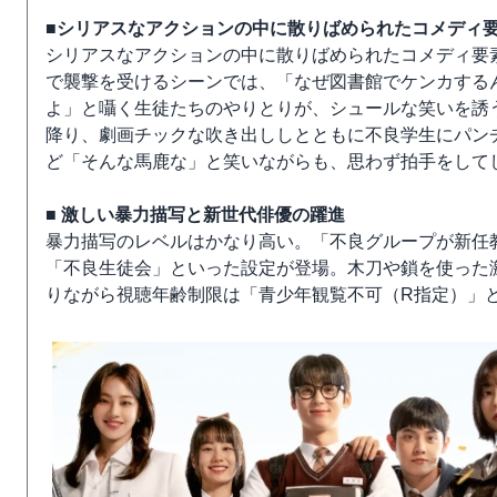
■シリアスなアクションの中に散りばめられたコメディ
シリアスなアクションの中に散りばめられたコメディ要
で襲撃を受けるシーンでは、「なぜ図書館でケンカする
よ」と囁く生徒たちのやりとりが、シュールな笑いを誘
降り、劇画チックな吹き出ししとともに不良学生にパン
ど「そんな馬鹿な」と笑いながらも、思わず拍手をして
■ 激しい暴力描写と新世代俳優の躍進
暴力描写のレベルはかなり高い。「不良グループが新任
「不良生徒会」といった設定が登場。木刀や鎖を使った
りながら視聴年齢制限は「青少年観覧不可（R指定）」