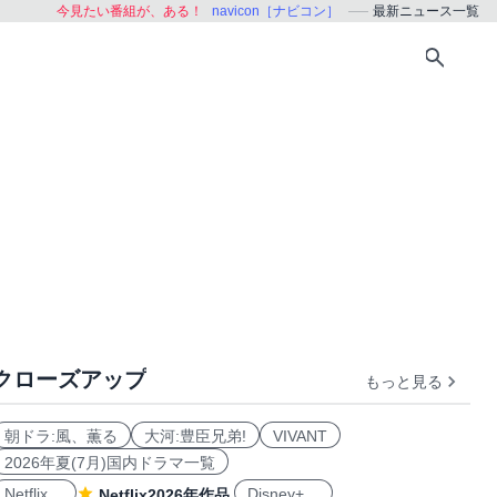
今見たい番組が、ある！
navicon［ナビコン］
最新ニュース一覧
クローズアップ
もっと見る
朝ドラ:風、薫る
大河:豊臣兄弟!
VIVANT
2026年夏(7月)国内ドラマ一覧
Netflix
Disney+
Netflix2026年作品