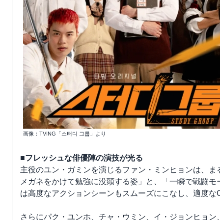
画像：TVING「스터디 그룹」より
■フレッシュな俳優陣の演技が光る
主役のユン・ガミンを演じるファン・ミンヒョンは、ま
メガネをかけて勉強に没頭する姿」と、「一瞬で戦闘モ
は高度なアクションシーンもスムーズにこなし、適度な
さらにパク・ユンホ、チャ・ウミン、イ・ジョンヒョン