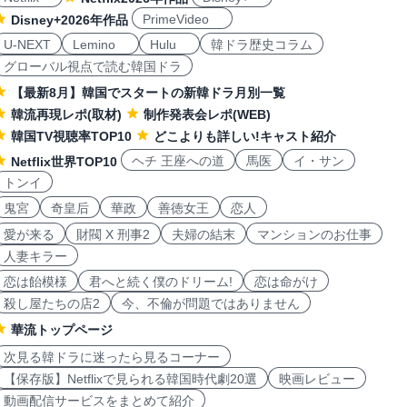
PrimeVideo
Disney+2026年作品
U-NEXT
Lemino
Hulu
韓ドラ歴史コラム
グローバル視点で読む韓国ドラ
【最新8月】韓国でスタートの新韓ドラ月別一覧
韓流再現レポ(取材)
制作発表会レポ(WEB)
韓国TV視聴率TOP10
どこよりも詳しい!キャスト紹介
ヘチ 王座への道
馬医
イ・サン
Netflix世界TOP10
トンイ
鬼宮
奇皇后
華政
善徳女王
恋人
愛が来る
財閥 X 刑事2
夫婦の結末
マンションのお仕事
人妻キラー
恋は飴模様
君へと続く僕のドリーム!
恋は命がけ
殺し屋たちの店2
今、不倫が問題ではありません
華流トップページ
次見る韓ドラに迷ったら見るコーナー
【保存版】Netflixで見られる韓国時代劇20選
映画レビュー
動画配信サービスをまとめて紹介