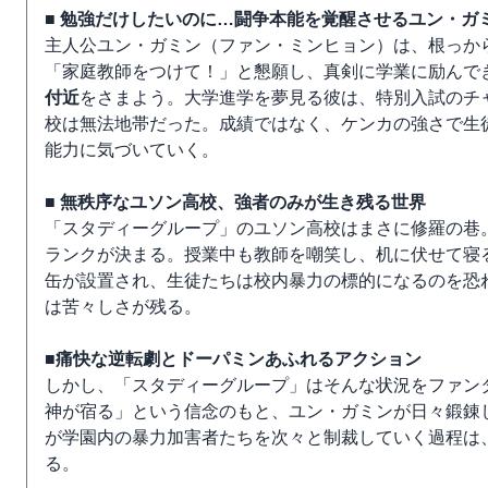
■ 勉強だけしたいのに…闘争本能を覚醒させるユン・ガ
主人公ユン・ガミン（ファン・ミンヒョン）は、根っか
「家庭教師をつけて！」と懇願し、真剣に学業に励んで
付近
をさまよう。大学進学を夢見る彼は、特別入試のチ
校は無法地帯だった。成績ではなく、ケンカの強さで生
能力に気づいていく。
■ 無秩序なユソン高校、強者のみが生き残る世界
「スタディーグループ」のユソン高校はまさに修羅の巷
ランクが決まる。授業中も教師を嘲笑し、机に伏せて寝
缶が設置され、生徒たちは校内暴力の標的になるのを恐
は苦々しさが残る。
■痛快な逆転劇とドーパミンあふれるアクション
しかし、「スタディーグループ」はそんな状況をファン
神が宿る」という信念のもと、ユン・ガミンが日々鍛錬
が学園内の暴力加害者たちを次々と制裁していく過程は
る。