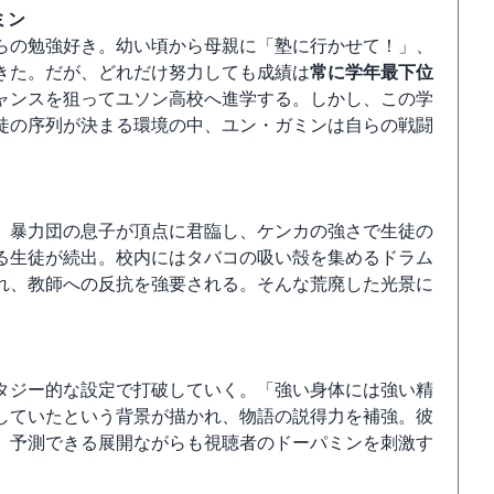
ミン
らの勉強好き。幼い頃から母親に「塾に行かせて！」、
きた。だが、どれだけ努力しても成績は
常に学年最下位
ャンスを狙ってユソン高校へ進学する。しかし、この学
徒の序列が決まる環境の中、ユン・ガミンは自らの戦闘
。暴力団の息子が頂点に君臨し、ケンカの強さで生徒の
る生徒が続出。校内にはタバコの吸い殻を集めるドラム
れ、教師への反抗を強要される。そんな荒廃した光景に
タジー的な設定で打破していく。「強い身体には強い精
していたという背景が描かれ、物語の説得力を補強。彼
、予測できる展開ながらも視聴者のドーパミンを刺激す