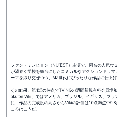
ファン・ミンヒョン（NU’EST）主演で、同名の人気ウ
が渦巻く学校を舞台にしたコミカルなアクションドラマ
ーマを織り交ぜつつ、MZ世代にぴったりな作品に仕上
その結果、第4話の時点でTVINGの週間新規有料会員増
akuten Viki」ではアメリカ、ブラジル、イギリス、
に、作品の完成度の高さからVikiの評価は10点満点中
ころはこうだ。