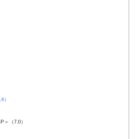
.4）
P＞（7.0）