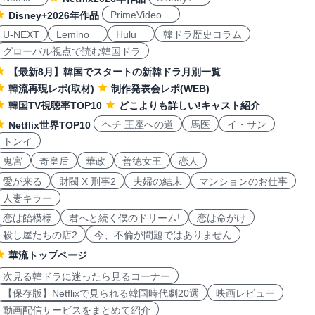
PrimeVideo
Disney+2026年作品
U-NEXT
Lemino
Hulu
韓ドラ歴史コラム
グローバル視点で読む韓国ドラ
【最新8月】韓国でスタートの新韓ドラ月別一覧
韓流再現レポ(取材)
制作発表会レポ(WEB)
韓国TV視聴率TOP10
どこよりも詳しい!キャスト紹介
ヘチ 王座への道
馬医
イ・サン
Netflix世界TOP10
トンイ
鬼宮
奇皇后
華政
善徳女王
恋人
愛が来る
財閥 X 刑事2
夫婦の結末
マンションのお仕事
人妻キラー
恋は飴模様
君へと続く僕のドリーム!
恋は命がけ
殺し屋たちの店2
今、不倫が問題ではありません
華流トップページ
次見る韓ドラに迷ったら見るコーナー
【保存版】Netflixで見られる韓国時代劇20選
映画レビュー
動画配信サービスをまとめて紹介