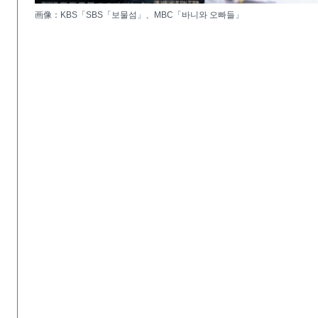
画像：KBS「SBS「보물섬」、MBC「바니와 오빠들」