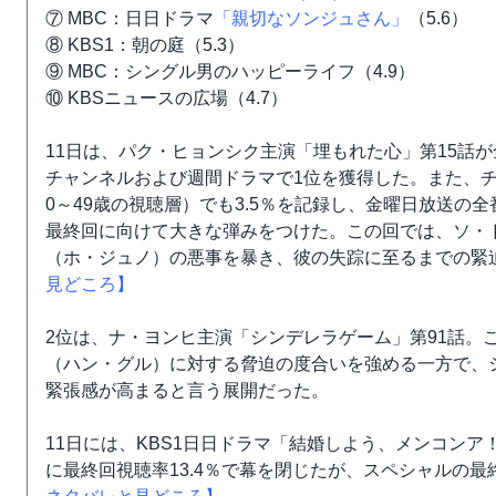
⑦ MBC：日日ドラマ
「親切なソンジュさん」
（5.6）
⑧ KBS1：朝の庭（5.3）
⑨ MBC：シングル男のハッピーライフ（4.9）
⑩ KBSニュースの広場（4.7）
11日は、パク・ヒョンシク主演「埋もれた心」第15話が全
チャンネルおよび週間ドラマで1位を獲得した。また、チ
0～49歳の視聴層）でも3.5％を記録し、金曜日放送の全
最終回に向けて大きな弾みをつけた。この回では、ソ・
（ホ・ジュノ）の悪事を暴き、彼の失踪に至るまでの緊
見どころ】
2位は、ナ・ヨンヒ主演「シンデレラゲーム」第91話。
（ハン・グル）に対する脅迫の度合いを強める一方で、
緊張感が高まると言う展開だった。
11日には、KBS1日日ドラマ「結婚しよう、メンコンア
に最終回視聴率13.4％で幕を閉じたが、スペシャルの最