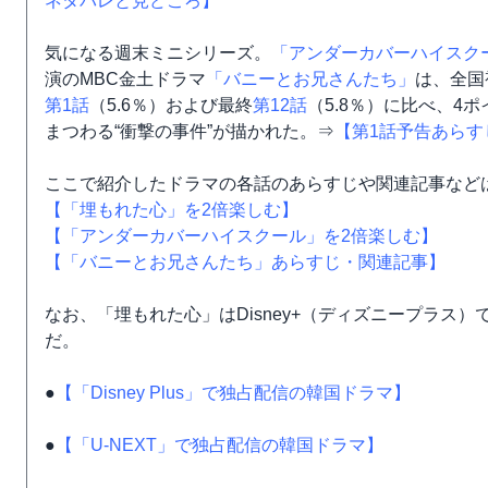
ネタバレと見どころ】
気になる週末ミニシリーズ。
「アンダーカバーハイスク
演のMBC金土ドラマ
「バニーとお兄さんたち」
は、全国
第1話
（5.6％）および最終
第12話
（5.8％）に比べ、
まつわる“衝撃の事件”が描かれた。⇒
【第1話予告あらす
ここで紹介したドラマの各話のあらすじや関連記事など
【「埋もれた心」を2倍楽しむ】
【「アンダーカバーハイスクール」を2倍楽しむ】
【「バニーとお兄さんたち」あらすじ・関連記事】
なお、「埋もれた心」はDisney+（ディズニープラス）
だ。
●
【「Disney Plus」で独占配信の韓国ドラマ】
●
【「U-NEXT」で独占配信の韓国ドラマ】