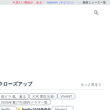
今見たい番組が、ある！
navicon［ナビコン］
最新ニュース一覧
クローズアップ
もっと見る
朝ドラ:風、薫る
大河:豊臣兄弟!
VIVANT
2026年夏(7月)国内ドラマ一覧
Netflix
Disney+
Netflix2026年作品