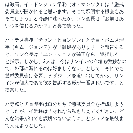
は激高。イ・ドンジュン常務（オ・マンソク）は「懲戒
委員会が開かれると思います。そこで釈明する機会もあ
るでしょう」と冷静に述べたが、ソン会長は「お前はあ
いつを信じるのか？」と鼻で笑った。
ハ・テス専務（チャン・ヒョンソン）とチョ・ボムス理
事（キム・ジョンテ）が「証拠があります」と報告する
と、ソン会長は「ユン・ジュノが確実なら、逮捕しろ」
と指示。しかし、2人は「今はサンインの立場も微妙なの
で、外部に漏れるのは好ましくない」として「それでも
懲戒委員会は必要。まずジュノを追い出してから、サン
インが個人である彼を告訴する形が一番きれいです」と
提案した。
ハ専務とチョ理事は自分たちで懲戒委員会を構成しよう
としたが、イ常務は「それなら私も加えてください。ど
んな結果が出ても誤解のないように」とジュノを最後ま
で支えようとした。