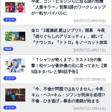
今夜、コン・ヒョジンらに迫る謎の危機
「人妻キラー」営業3課のワークショップ
が一転サバイバルに
ドラマ
[08月07日18時30分]
金ロ「3週連続 夏はジブリ!!」開幕 今夜
『借りぐらしのアリエッティ』、続いて
『ナウシカ』『トトロ』をノーカット放送
映画
[08月07日14時17分]
「Ｔシャツが乾くまで」ラスト1分の衝
撃！松ケンが蒼井優の元に戻ってきた【第
5話ネタバレと第6話予告】
ドラマ
[08月07日12時40分]
「今、不倫が問題ではありません」今夜、
キム・ヘス×キム・ジフンが死体を処理!?
不倫→ひき逃げ→暴走の連鎖が始まる
ドラマ
[08月07日12時33分]