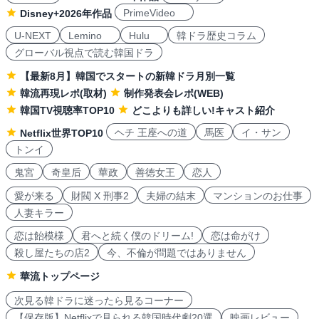
PrimeVideo
Disney+2026年作品
U-NEXT
Lemino
Hulu
韓ドラ歴史コラム
グローバル視点で読む韓国ドラ
【最新8月】韓国でスタートの新韓ドラ月別一覧
韓流再現レポ(取材)
制作発表会レポ(WEB)
韓国TV視聴率TOP10
どこよりも詳しい!キャスト紹介
ヘチ 王座への道
馬医
イ・サン
Netflix世界TOP10
トンイ
鬼宮
奇皇后
華政
善徳女王
恋人
愛が来る
財閥 X 刑事2
夫婦の結末
マンションのお仕事
人妻キラー
恋は飴模様
君へと続く僕のドリーム!
恋は命がけ
殺し屋たちの店2
今、不倫が問題ではありません
華流トップページ
次見る韓ドラに迷ったら見るコーナー
【保存版】Netflixで見られる韓国時代劇20選
映画レビュー