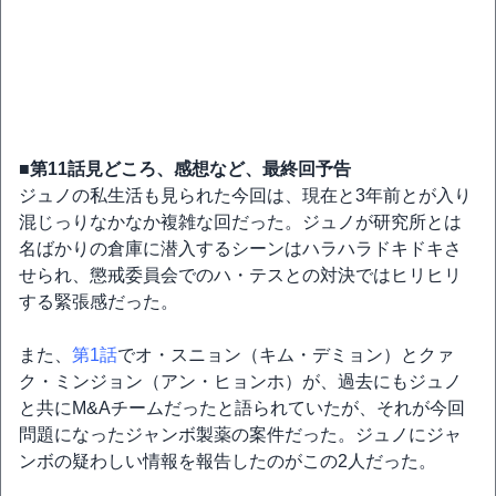
■第11話見どころ、感想など、最終回予告
ジュノの私生活も見られた今回は、現在と3年前とが入り
混じっりなかなか複雑な回だった。ジュノが研究所とは
名ばかりの倉庫に潜入するシーンはハラハラドキドキさ
せられ、懲戒委員会でのハ・テスとの対決ではヒリヒリ
する緊張感だった。
また、
第1話
でオ・スニョン（キム・デミョン）とクァ
ク・ミンジョン（アン・ヒョンホ）が、過去にもジュノ
と共にM&Aチームだったと語られていたが、それが今回
問題になったジャンボ製薬の案件だった。ジュノにジャ
ンボの疑わしい情報を報告したのがこの2人だった。