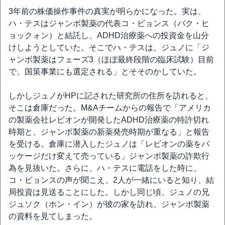
3年前の株価操作事件の真実が明らかになった。実は、
ハ・テスはジャンボ製薬の代表コ・ビョンス（パク・ヒ
ョックォン）と結託し、ADHD治療薬への投資金を山分
けしようとしていた。そこでハ・テスは、ジュノに「ジ
ャンボ製薬はフェーズ3（ほぼ最終段階の臨床試験）目前
で、国策事業にも選定される」とそそのかしていた。
しかしジュノがHPに記された研究所の住所を訪れると、
そこは倉庫だった。M&Aチームからの報告で「アメリカ
の製薬会社レビオンが開発したADHD治療薬の特許切れ
時期と、ジャンボ製薬の新薬発売時期が重なる」と報告
を受ける。倉庫に潜入したジュノは「レビオンの薬をパ
ッケージだけ変えて売っている」ジャンボ製薬の詐欺行
為を見抜いた。さらに、ハ・テスに電話をした時に、
コ・ビョンスの声が聞こえ、2人が一緒にいると知り、結
局投資は見送ることにした。しかし同じ頃、ジュノの兄
ジュソク（ホン・イン）が彼の家を訪れ、ジャンボ製薬
の資料を見てしまった。