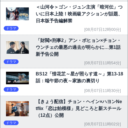
＜山河令＞ゴン・ジュン主演「暗河伝」つ
いに日本上陸！映画級アクションが話題、
日本版予告編解禁
ドラマ
[08月07日12時00分]
「財閥×刑事2」アン・ボヒョン×チョン・
ウンチェの最悪の過去が明らかに…第1話
新予告公開
ドラマ
[08月07日11時54分]
BS12「惜花芷～星が照らす道～」第13-18
話：端午節の夜～家族の裏切り
ドラマ
[08月07日11時30分]
【きょう配信】チョン・ヘイン×ハヨンNe
tflix「恋は飴模様」見どころと新スチール
（12点）公開
ドラマ
[08月07日11時02分]