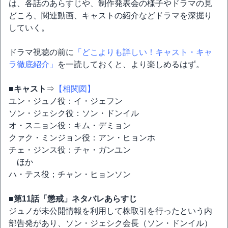
は、各話のあらすじや、制作発表会の様子やドラマの見
どころ、関連動画、キャストの紹介などドラマを深掘り
していく。
ドラマ視聴の前に
「どこよりも詳しい！キャスト・キャ
ラ徹底紹介」
を一読しておくと、より楽しめるはず。
■キャスト
⇒
【相関図】
ユン・ジュノ役：イ・ジェフン
ソン・ジェシク役：ソン・ドンイル
オ・スニョン役：キム・デミョン
クァク・ミンジョン役：アン・ヒョンホ
チェ・ジンス役：チャ・ガンユン
ほか
ハ・テス役；チャン・ヒョンソン
■第11話「懲戒」ネタバレあらすじ
ジュノが未公開情報を利用して株取引を行ったという内
部告発があり、ソン・ジェシク会長（ソン・ドンイル）