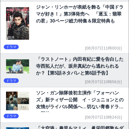
ジャン・リンホーが表紙を飾る「中国ドラ
マが好き！」第3弾発売へ 「逐玉：翡翠
の君」30ページ総力特集＆限定特典も
ドラマ
[08月07日11時00分]
「ラストノート」内田有紀に愛を告白した
寺西拓人だが、坂井真紀から逃れられる
か？【第5話ネタバレと第6話予告】
ドラマ
[08月07日10時56分]
ソン・ガン除隊後初主演作「フォーハン
ズ」新ティザー公開 イ・ジュニョンとの
友情がライバル関係へ…切ない青春ドラマ
に期待
ドラマ
[08月07日10時24分]
「大空港」趣里をマミィ、眞栄田郷敦をダ