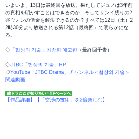
いよいよ、13日は最終回を放送。果たしてジュノは3年前
の真相を明かすことはできるのか、そしてサンイ残りの2
兆ウォンの借金を解決できるのか？すべては12日（土）2
2時30分より放送される第12話（最終回）で明らかにな
る。
◇
「협상의 기술」최종회 예고편
（最終回予告）
◇
JTBC「협상의 기술」HP
◇
YouTube「JTBC Drama」チャンネル＜협상의 기술＞
関連動画
【作品詳細】
【「交渉の技術」を2倍楽しむ】