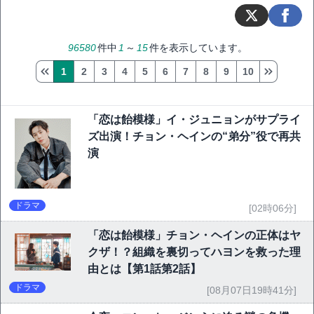
96580
件中
1
～
15
件を表示しています。
1
2
3
4
5
6
7
8
9
10
「恋は飴模様」イ・ジュニョンがサプライ
ズ出演！チョン・ヘインの“弟分”役で再共
演
ドラマ
[02時06分]
「恋は飴模様」チョン・ヘインの正体はヤ
クザ！？組織を裏切ってハヨンを救った理
由とは【第1話第2話】
ドラマ
[08月07日19時41分]