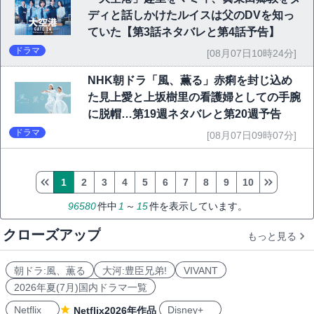
ディと話しかけたルイスは父のDVを知っ
ていた【第3話ネタバレと第4話予告】
ドラマ
[08月07日10時24分]
NHK朝ドラ「風、薫る」赤痢を封じ込め
た見上愛と上坂樹里の看護婦としての手腕
に脱帽…第19週ネタバレと第20週予告
ドラマ
[08月07日09時07分]
1
2
3
4
5
6
7
8
9
10
96580
件中
1
～
15
件を表示しています。
クローズアップ
もっと見る
朝ドラ:風、薫る
大河:豊臣兄弟!
VIVANT
2026年夏(7月)国内ドラマ一覧
Netflix
Disney+
Netflix2026年作品