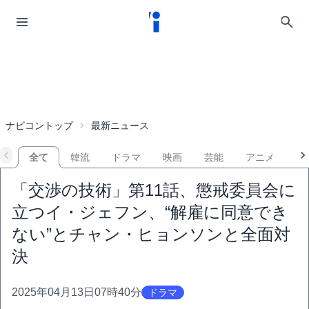
ナビコントップ
最新ニュース
全て
韓流
ドラマ
映画
芸能
アニメ
音
「交渉の技術」第11話、懲戒委員会に
立つイ・ジェフン、“解雇に同意でき
ない”とチャン・ヒョンソンと全面対
決
2025年04月13日07時40分
ドラマ