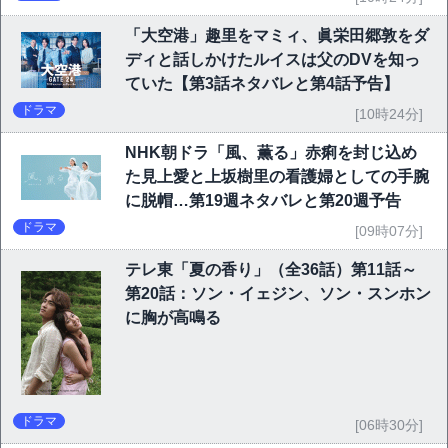
「大空港」趣里をマミィ、眞栄田郷敦をダ
ディと話しかけたルイスは父のDVを知っ
ていた【第3話ネタバレと第4話予告】
ドラマ
[10時24分]
NHK朝ドラ「風、薫る」赤痢を封じ込め
た見上愛と上坂樹里の看護婦としての手腕
に脱帽…第19週ネタバレと第20週予告
ドラマ
[09時07分]
テレ東「夏の香り」（全36話）第11話～
第20話：ソン・イェジン、ソン・スンホン
に胸が高鳴る
ドラマ
[06時30分]