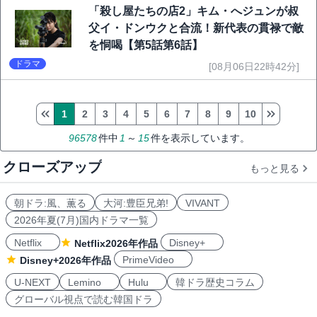
「殺し屋たちの店2」キム・へジュンが叔
父イ・ドンウクと合流！新代表の貫禄で敵
を恫喝【第5話第6話】
ドラマ
[08月06日22時42分]
1
2
3
4
5
6
7
8
9
10
96578
件中
1
～
15
件を表示しています。
クローズアップ
もっと見る
朝ドラ:風、薫る
大河:豊臣兄弟!
VIVANT
2026年夏(7月)国内ドラマ一覧
Netflix
Disney+
Netflix2026年作品
PrimeVideo
Disney+2026年作品
U-NEXT
Lemino
Hulu
韓ドラ歴史コラム
グローバル視点で読む韓国ドラ