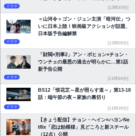
ドラマ
[12時33分]
＜山河令＞ゴン・ジュン主演「暗河伝」つ
いに日本上陸！映画級アクションが話題、
日本版予告編解禁
ドラマ
[12時00分]
「財閥×刑事2」アン・ボヒョン×チョン・
ウンチェの最悪の過去が明らかに…第1話
新予告公開
ドラマ
[11時54分]
BS12「惜花芷～星が照らす道～」第13-18
話：端午節の夜～家族の裏切り
ドラマ
[11時30分]
【きょう配信】チョン・ヘイン×ハヨンNe
tflix「恋は飴模様」見どころと新スチール
（12点）公開