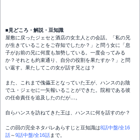
■見どころ・解説・豆知識
屋敷に戻ったジェセと酒店の女主人との会話。「私の兄
が生きていることをご存知でしたか？」と問う女に「息
子がお前の兄に何度も加勢している。一度会ってみる
か？それとも約束通り、自分の役割を果たすか？」と問
い返す。果たしてこの女が話す兄とは？
また、これまで傀儡王となっていた王が、ハンスのお陰
でユ・ジェセに一矢報いることができた。院相である彼
の任命責任を追及したのだが…。
自らハンスを訪ねてきた王は、ハンスに何を話すのか？
この回の完全ネタバレあらすじと豆知識は
8話中盤/全16
話
～
9話中盤/全16話
まで。