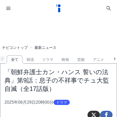
ナビコントップ
最新ニュース
全て
韓流
ドラマ
映画
芸能
アニメ
音
「朝鮮弁護士カン・ハンス 誓いの法
典」第9話：息子の不祥事でチュ大監
自滅（全17話版）
2025年06月29日20時00分
ドラマ