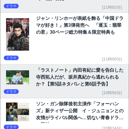
ドラマ
[11時02分]
ジャン・リンホーが表紙を飾る「中国ドラ
マが好き！」第3弾発売へ 「逐玉：翡翠
の君」30ページ総力特集＆限定特典も
ドラマ
[11時00分]
「ラストノート」内田有紀に愛を告白した
寺西拓人だが、坂井真紀から逃れられる
か？【第5話ネタバレと第6話予告】
ドラマ
[10時56分]
ソン・ガン除隊後初主演作「フォーハン
ズ」新ティザー公開 イ・ジュニョンとの
友情がライバル関係へ…切ない青春ドラマ
に期待
ドラマ
[10時24分]