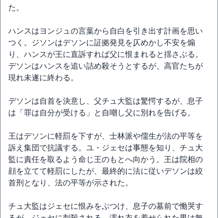
た。
ハンスはヨンジュの言葉から自白を引き出す計画を思い
つく。ジソンはデソンに証拠発見を仄めかし不安を煽
り、ハンスが王に直訴すれば父に恨まれると揺さぶる。
デソンはハンスを追い詰め殺そうとするが、高官たちが
現れ未遂に終わる。
デソンは自首を決意し、父チュ大監は驚愕するが、息子
は「罪は自分が受ける」と自嘲し父に別れを告げる。
王はデソンに軽罰を下すが、士林派や儒生が法の平等を
訴え集団で抗議する。ユ・ジェセは事態を知り、チュ大
監に責任を取るよう命じ王のもとへ向かう。王は院相の
顔を立てて軽罰にしたが、最終的に法に従いデソンは絞
首刑となり、法の平等が示された。
チュ大監はジェセに恨みをぶつけ、息子の墓前で慟哭す
るが、ジェセに刺殺される。濡れ衣を着せられた男は無