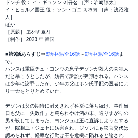
ドンチ 役： イ・ギュソン 이규성 ［声：岩崎諒太］
イ・ヒュル／国王 役： ソン・ゴニ 송건희 ［声：浅沼雅
人］
ほか
［原題］ 조선변호사
［制作］ 2023 年 韓国
■第9話あらすじ
⇒
8話中盤/全16話
～
9話中盤/全16話
ま
で。
ハンスは重臣チュ・ヨンウの息子デソンが殺人の真犯人
だと暴こうとしたが、妨害で訴訟が延期される。ハンス
は少年に謝罪したが、少年の父はホン氏手配の医者によ
り一命をとりとめていた。
デソンは父の期待に耐えきれず科挙に落ち続け、事件当
日も父に「失敗作」と罵られやけ酒の末、通りすがりの
男を殺してしまった。ヨンジュは王に直訴しようとする
が、院相ユ・ジェセに妨害され、ジソンにも訟官交代は
認められず、軽率な行動は王を危機に陥れると諭され