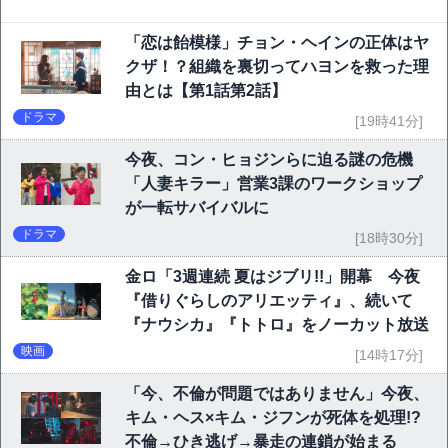
「恋は飴模様」チョン・ヘインの正体はヤ
クザ！？組織を裏切ってハヨンを救った理
由とは【第1話第2話】
ドラマ
[19時41分]
今夜、コン・ヒョジンらに迫る謎の危機
「人妻キラー」営業3課のワークショップ
が一転サバイバルに
ドラマ
[18時30分]
金ロ「3週連続 夏はジブリ!!」開幕 今夜
『借りぐらしのアリエッティ』、続いて
『ナウシカ』『トトロ』をノーカット放送
映画
[14時17分]
「今、不倫が問題ではありません」今夜、
キム・ヘス×キム・ジフンが死体を処理!?
不倫→ひき逃げ→暴走の連鎖が始まる