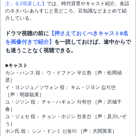
士」を2倍楽しむ】
では、時代背景やキャスト紹介、各話
のネタバレあらすじと見どころ、豆知識などまとめて紹
介している。
ドラマ視聴の前に
【押さえておくべきキャスト8名
を画像付きで紹介】
を一読しておけば、途中からで
も迷うことなく視聴できる。
■キャスト
カン・ハンス 役： ウ・ドファン 우도환 ［声：松岡禎
丞］
イ・ヨンジュ／ソウォン 役： キム・ジヨン 김지연
［声：明坂聡美］
ユ・ジソン 役： チャ・ハギョン 차학연 ［声：沢城千
春］
ユ・ジェセ 役： チョン・ホジン 천호진 ［声：及川いぞ
う］
ホン氏 役： シン・ドンミ 신동미 ［声：大関英里］