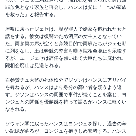
罪放免となり家族と再会し、ハンスは父に「一つの家族
を救った」と報告する。
屋敷に戻ったジェセは、親が罪人で婚家を追われた女と
話をする。彼女は復讐のため酒店の女主人となってい
た。両参賛の席が空くと奔競目的で両班たちがジェセ邸
に列をなし、王は奔競の弊害を嘆き院相会廃止を示唆す
るが、ユ・ジェセは辞任を願い出て大臣たちに庇われ、
院相会廃止は見送られる。
右参賛チュ大監の死体検分でジソンはハンスにアリバイ
を尋ねるが、ハンスはより身分の高い者を疑うよう返
す。ジソンはハンスの周囲で事件が続くことを案じ、ヨ
ンジュとの関係を優越感を持って語るがハンスに軽くい
なされる。
ソウォン閣に戻ったハンスはヨンジュを探し、過去の辛
い記憶が蘇るが、ヨンジュを抱きしめ安堵する。ハンス