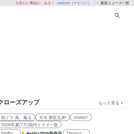
今見たい番組が、ある！
navicon［ナビコン］
最新ニュース一覧
クローズアップ
もっと見る
朝ドラ:風、薫る
大河:豊臣兄弟!
VIVANT
2026年夏(7月)国内ドラマ一覧
Netflix
Disney+
Netflix2026年作品