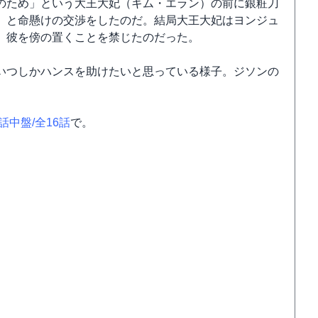
のため」という大王大妃（キム・エラン）の前に銀粧刀
」と命懸けの交渉をしたのだ。結局大王大妃はヨンジュ
、彼を傍の置くことを禁じたのだった。
いつしかハンスを助けたいと思っている様子。ジソンの
1話中盤/全16話
で。