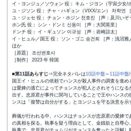
イ・ヨンジュ／ソウォン 役： キム・ジヨン（宇宙少女/
ユ・ジソン 役： チャ・ハギョン（VIXX/エン） 차학연
ユ・ジェセ 役： チョン・ホジン 천호진 ［声：及川いぞ
ホン氏 役： シン・ドンミ 신동미 ［声：大関英里］
ドンチ 役： イ・ギュソン 이규성 ［声：岩崎諒太］
イ・ヒュル／国王 役： ソン・ゴニ 송건희 ［声：浅沼雅
ほか
［原題］ 조선변호사
［制作］ 2023 年 韓国
■第11話あらすじ
⇒完全ネタバレは
10話中盤
～
11話中盤/
国王イ・ヒュルの依頼でハンスが殺人事件の調査を進め
は愛婢の逃亡によってチョンスが犯人とされそうになる
出す。忠原君が事件に関与していることで王やハンスの
ンスは「復讐は自分がする」とヨンジュを守る決意を示
葬儀が行われる中、ハンスはチョンスが忠原君の愛婢で
の真相を探る。執事を疑う理由として、金銭欲と自尊心
執事で、忠原君がチョムジがチョンスを奪ったと誤解し