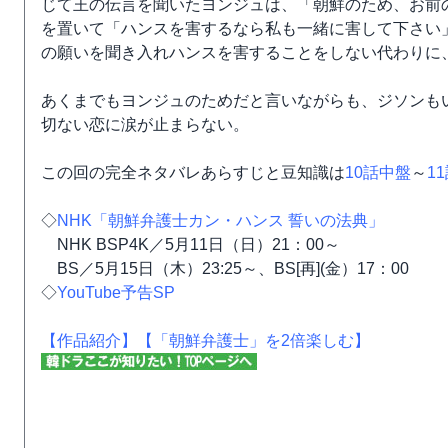
じて王の伝言を聞いたヨンジュは、「朝鮮のため、お前
を置いて「ハンスを害するなら私も一緒に害して下さい
の願いを聞き入れハンスを害することをしない代わりに
あくまでもヨンジュのためだと言いながらも、ジソンも
切ない恋に涙が止まらない。
この回の完全ネタバレあらすじと豆知識は
10話中盤
～
1
◇
NHK「朝鮮弁護士カン・ハンス 誓いの法典」
NHK BSP4K／5月11日（日）21：00～
BS／5月15日（木）23:25～、BS[再](金）17：00
◇
YouTube予告SP
【作品紹介】
【「朝鮮弁護士」を2倍楽しむ】