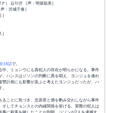
ボナ） 김지연 ［声：明坂聡美］
 ［声：沢城千春］
う］
人］
全16話
で。
る中、ミョンウにも真犯人の存在が明らかになる。事件
が、ハンスはジソンの判断に異を唱え、ヨンジュを連れ
復讐計画にも影響が及ぶと考えたヨンジュだったが、ハ
す。
あることに気づき、忠原君と酒を酌み交わしながら事件
、そしてチョンスとの内縁関係を挙げる。実際の犯人は
執事に殺害を唆したことが判明。ジソンが2人を逮捕す