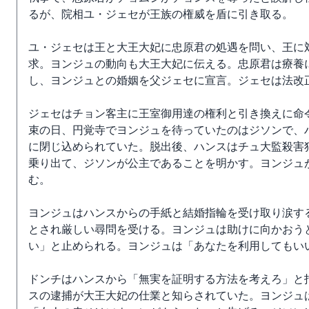
るが、院相ユ・ジェセが王族の権威を盾に引き取る。
ユ・ジェセは王と大王大妃に忠原君の処遇を問い、王に
求。ヨンジュの動向も大王大妃に伝える。忠原君は療養
し、ヨンジュとの婚姻を父ジェセに宣言。ジェセは法改
ジェセはチョン客主に王室御用達の権利と引き換えに命
束の日、円覚寺でヨンジュを待っていたのはジソンで、
に閉じ込められていた。脱出後、ハンスはチュ大監殺害
乗り出て、ジソンが公主であることを明かす。ヨンジュ
む。
ヨンジュはハンスからの手紙と結婚指輪を受け取り涙す
とされ厳しい尋問を受ける。ヨンジュは助けに向かおう
い」と止められる。ヨンジュは「あなたを利用してもい
ドンチはハンスから「無実を証明する方法を考えろ」と
スの逮捕が大王大妃の仕業と知らされていた。ヨンジュ