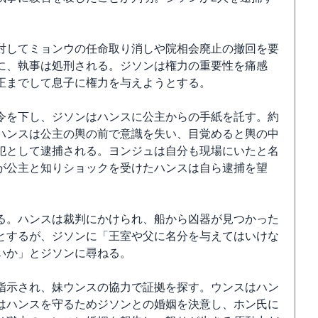
対してミョンウの任命取り消しや院相会廃止の撤回を要
に、執事は処刑される。ジソンは権力の重要性を痛感
正までして息子に権力を与えようとする。
令を下し、ジソンはハンスに公主からの手紙を託す。約
ハンスは公主の輿の前で意識を失い、目覚めると輿の中
犯として逮捕される。ヨンジュは自分も現場にいたと名
が公主と知りショックを受けたハンスは自ら逮捕を望
る。ハンスは裁判にかけられ、船から凶器が見つかった
とするが、ジソンに「王室や父に名分を与えてはいけな
いか」とジソンに尋ねる。
指示され、妹ウンスの協力で証拠を探す。ウンスはハン
はハンスを守るためジソンとの婚姻を決意し、ホン氏に