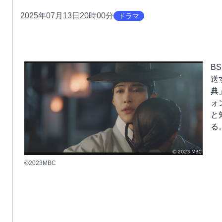
2025年07月13日20時00分
ドラマ
B
送
典
ォ
と
る
©2023MBC