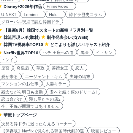
PrimeVideo
Disney+2026年作品
U-NEXT
Lemino
Hulu
韓ドラ歴史コラム
グローバル視点で読む韓国ドラ
【最新8月】韓国でスタートの新韓ドラ月別一覧
韓流再現レポ(取材)
制作発表会レポ(WEB)
韓国TV視聴率TOP10
どこよりも詳しい!キャスト紹介
ヘチ 王座への道
馬医
イ・サン
Netflix世界TOP10
トンイ
鬼宮
奇皇后
華政
善徳女王
恋人
愛が来る
エージェント・キム
夫婦の結末
マンションのお仕事
人妻キラー
残念ながら明日も出勤
君へと続く僕のドリーム!
恋は命がけ
殺し屋たちの店2
今、不倫が問題ではありません
華流トップページ
次見る韓ドラに迷ったら見るコーナー
【保存版】Netflixで見られる韓国時代劇20選
映画レビュー