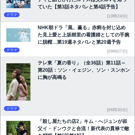
ていた【第3話ネタバレと第4話予告】
ドラマ
[10時24分]
NHK朝ドラ「風、薫る」赤痢を封じ込め
た見上愛と上坂樹里の看護婦としての手腕
に脱帽…第19週ネタバレと第20週予告
ドラマ
[09時07分]
テレ東「夏の香り」（全36話）第11話～
第20話：ソン・イェジン、ソン・スンホン
に胸が高鳴る
ドラマ
[06時30分]
「殺し屋たちの店2」キム・へジュンが叔
父イ・ドンウクと合流！新代表の貫禄で敵