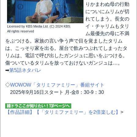
りかまわぬ母の行動
についにムリムが切
れてしまう。長女の
イ・チャリムもタリ
Licensed by KBS Media Ltd. (C) 2024 KBS.
All rights reserved
ム最優先の母に不満
をぶつける。家族の言い争う声で目を覚ましたタリム
は、こっそり家を出る。屋台で飲みつぶれてしまったタ
リムは、電話で呼び出したガンジュに思いをぶつける。
傷ついているタリムを放っておけないガンジュは…。
➡
第5話ネタバレ
◇
WOWOW「タリミファミリー」番組サイト
2025年9月16日スタート 月-金8：30-9：30
【作品詳細】
【「タリミファミリー」を2倍楽しむ】
>