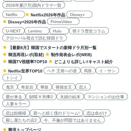
2026年夏(7月)国内ドラマ一覧
Netflix
Disney+
Netflix2026年作品
PrimeVideo
Disney+2026年作品
U-NEXT
Lemino
Hulu
韓ドラ歴史コラム
グローバル視点で読む韓国ドラ
【最新8月】韓国でスタートの新韓ドラ月別一覧
韓流再現レポ(取材)
制作発表会レポ(WEB)
韓国TV視聴率TOP10
どこよりも詳しい!キャスト紹介
ヘチ 王座への道
馬医
イ・サン
Netflix世界TOP10
トンイ
鬼宮
奇皇后
華政
善徳女王
恋人
愛が来る
財閥 X 刑事2
夫婦の結末
マンションのお仕事
人妻キラー
恋は飴模様
君へと続く僕のドリーム!
恋は命がけ
殺し屋たちの店2
今、不倫が問題ではありません
華流トップページ