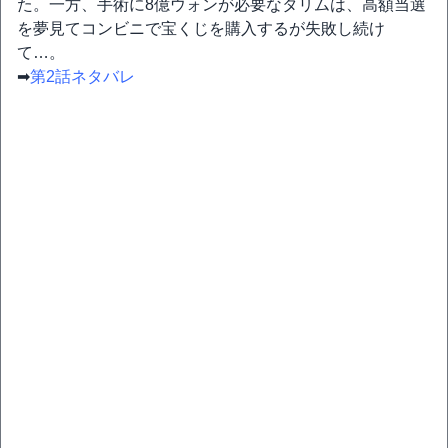
た。一方、手術に8億ウォンが必要なタリムは、高額当選
を夢見てコンビニで宝くじを購入するが失敗し続け
て…。
➡
第2話ネタバレ