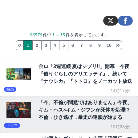
96576
件中
1
～
15
件を表示しています。
1
2
3
4
5
6
7
8
9
10
金ロ「3週連続 夏はジブリ!!」開幕 今夜
『借りぐらしのアリエッティ』、続いて
『ナウシカ』『トトロ』をノーカット放送
映画
[14時17分]
「今、不倫が問題ではありません」今夜、
キム・ヘス×キム・ジフンが死体を処理!?
不倫→ひき逃げ→暴走の連鎖が始まる
ドラマ
[12時33分]