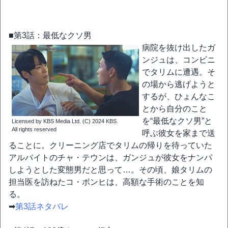
■第3話：最低なクソ男
病院を抜け出したガ
ンジュは、コンビニ
でタリムに遭遇。そ
の場から逃げようと
するが、ひょんなこ
とから自分のこと
を“最低なクソ男”と
Licensed by KBS Media Ltd. (C) 2024 KBS.
All rights reserved
呼ぶ彼女を家まで送
ることに。クリーニング店でタリムの帰りを待っていた
アルバイトのチャ・テウンは、ガンジュが彼女をナンパ
しようとした変態男だと思って…。その頃、娘タリムの
担当医を訪ねたコ・ボンヒは、高額な手術のことを知
る。
➡
第3話ネタバレ