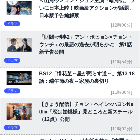
＜山河令＞ゴン・ジュン主演「暗河伝」つ
いに日本上陸！映画級アクションが話題、
日本版予告編解禁
ドラマ
[12時00分]
「財閥×刑事2」アン・ボヒョン×チョン・
ウンチェの最悪の過去が明らかに…第1話
新予告公開
ドラマ
[11時54分]
BS12「惜花芷～星が照らす道～」第13-18
話：端午節の夜～家族の裏切り
ドラマ
[11時30分]
【きょう配信】チョン・ヘイン×ハヨンNe
tflix「恋は飴模様」見どころと新スチール
（12点）公開
ドラマ
[11時02分]