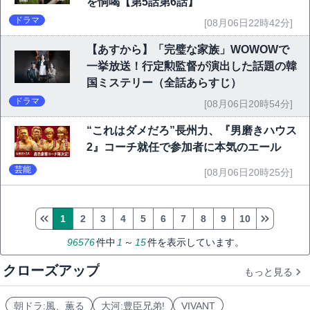
を恫喝【第5話第6話】
ドラマ
[08月06日22時42分]
【あすから】「完璧な家族」WOWOWで
一挙放送！行定勲監督が演出した話題の韓
国ミステリー（全話あらすじ）
ドラマ
[08月06日20時54分]
“これはダメだろ”長州力、『男磨きハウス
2』コーチ就任で参加者に本気のエール
芸能
[08月06日20時25分]
1
2
3
4
5
6
7
8
9
10
96576
件中
1
～
15
件を表示しています。
クローズアップ
もっと見る
朝ドラ:風、薫る
大河:豊臣兄弟!
VIVANT