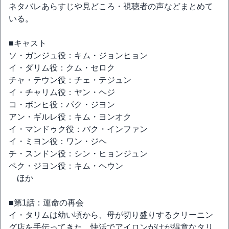
ネタバレあらすじや見どころ・視聴者の声などまとめて
いる。
■キャスト
ソ・ガンジュ役：キム・ジョンヒョン
イ・ダリム役：クム・セロク
チャ・テウン役：チェ・テジュン
イ・チャリム役：ヤン・ヘジ
コ・ボンヒ役：パク・ジヨン
アン・ギルレ役：キム・ヨンオク
イ・マンドゥク役：パク・インファン
イ・ミヨン役：ワン・ジヘ
チ・スンドン役：シン・ヒョンジュン
ペク・ジヨン役：キム・ヘウン
ほか
■第1話：運命の再会
イ・タリムは幼い頃から、母が切り盛りするクリーニン
グ店を手伝ってきた。快活でアイロンがけが得意なタリ