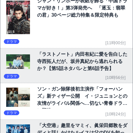
ジャン・リンホーが表紙を飾る「中国ドラ
マが好き！」第3弾発売へ 「逐玉：翡翠
の君」30ページ総力特集＆限定特典も
ドラマ
[11時00分]
「ラストノート」内田有紀に愛を告白した
寺西拓人だが、坂井真紀から逃れられる
か？【第5話ネタバレと第6話予告】
ドラマ
[10時56分]
ソン・ガン除隊後初主演作「フォーハン
ズ」新ティザー公開 イ・ジュニョンとの
友情がライバル関係へ…切ない青春ドラマ
に期待
ドラマ
[10時24分]
「大空港」趣里をマミィ、眞栄田郷敦をダ
ディと話しかけたルイスは父のDVを知っ