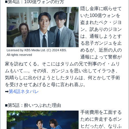
■第4話：100億ウォンの行方
隠し金庫に眠らせて
いた100億ウォンを
盗まれたペク・ジヨ
ン。訳ありのジヨン
は、通報しようとす
る息子ガンジュを止
めるが、近所の人の
Licensed by KBS Media Ltd. (C) 2024 KBS.
All rights reserved
通報によって警察が
家を訪ねてくる。そこにはタリムの兄で刑事のイ・ムリ
ムもいて…。その頃、ガンジュを思い出してイラつき、
気晴らしに出かけようとしたタリムは、何とかして手術
を受けさせてあげると母に言われ喜ぶ。
➡
第4話ネタバレ
■第5話：酔いつぶれた理由
手術費用を工面する
ために奔走するボン
ヒだったが、なりふ