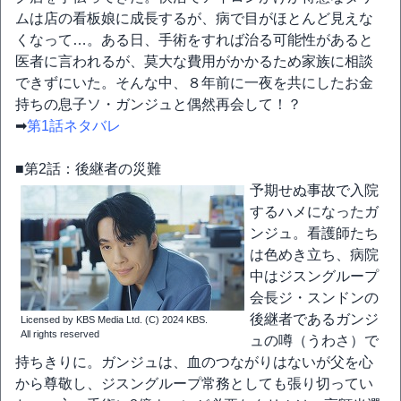
ムは店の看板娘に成長するが、病で目がほとんど見えな
くなって…。ある日、手術をすれば治る可能性があると
医者に言われるが、莫大な費用がかかるため家族に相談
できずにいた。そんな中、８年前に一夜を共にしたお金
持ちの息子ソ・ガンジュと偶然再会して！？
➡
第1話ネタバレ
■第2話：後継者の災難
予期せぬ事故で入院
するハメになったガ
ンジュ。看護師たち
は色めき立ち、病院
中はジスングループ
会長ジ・スンドンの
後継者であるガンジ
Licensed by KBS Media Ltd. (C) 2024 KBS.
All rights reserved
ュの噂（うわさ）で
持ちきりに。ガンジュは、血のつながりはないが父を心
から尊敬し、ジスングループ常務としても張り切ってい