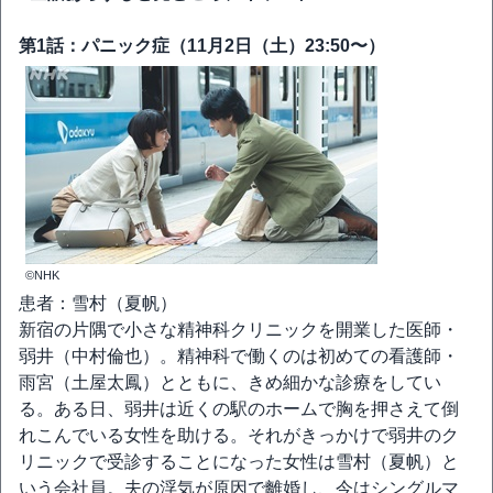
第1話：パニック症（11月2日（土）23:50〜）
©NHK
患者：雪村（夏帆）
新宿の片隅で小さな精神科クリニックを開業した医師・
弱井（中村倫也）。精神科で働くのは初めての看護師・
雨宮（土屋太鳳）とともに、きめ細かな診療をしてい
る。ある日、弱井は近くの駅のホームで胸を押さえて倒
れこんでいる女性を助ける。それがきっかけで弱井のク
リニックで受診することになった女性は雪村（夏帆）と
いう会社員。夫の浮気が原因で離婚し、今はシングルマ