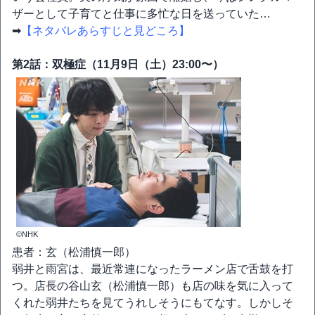
ザーとして子育てと仕事に多忙な日を送っていた…
➡
【ネタバレあらすじと見どころ】
第2話：双極症（11月9日（土）23:00〜）
©NHK
患者：玄（松浦慎一郎）
弱井と雨宮は、最近常連になったラーメン店で舌鼓を打
つ。店長の谷山玄（松浦慎一郎）も店の味を気に入って
くれた弱井たちを見てうれしそうにもてなす。しかしそ