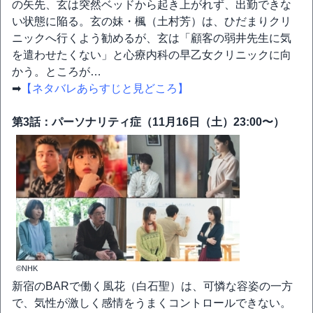
の矢先、玄は突然ベッドから起き上がれず、出勤できな
い状態に陥る。玄の妹・楓（土村芳）は、ひだまりクリ
ニックへ行くよう勧めるが、玄は「顧客の弱井先生に気
を遣わせたくない」と心療内科の早乙女クリニックに向
かう。ところが…
➡
【ネタバレあらすじと見どころ】
第3話：パーソナリティ症（11月16日（土）23:00〜）
©NHK
新宿のBARで働く風花（白石聖）は、可憐な容姿の一方
で、気性が激しく感情をうまくコントロールできない。