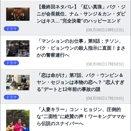
【最終回ネタバレ】「紅い真珠」パク・ジ
ニが会長就任、ナム・サンジ＆カン・ダビ
ンはキス…“完全決着”のハッピーエンド
ドラマ
[08月08日19時12分]
「マンションのお仕事」第9話：チソン、
パク・ビョンウンの殺人指示に直面！まさ
かの警察連行へ
ドラマ
[08月08日17時58分]
「恋は命がけ」第7話、パク・ウンビン＆
ヤン・セジョンは本物の恋へ？ “恋人すぎ
る”デートと12年前の事故の謎
ドラマ
[08月08日17時19分]
「人妻キラー」コン・ヒョジン、圧倒的
な“二面性”に絶賛の声！ワーキングママか
ら伝説のスナイパーへ