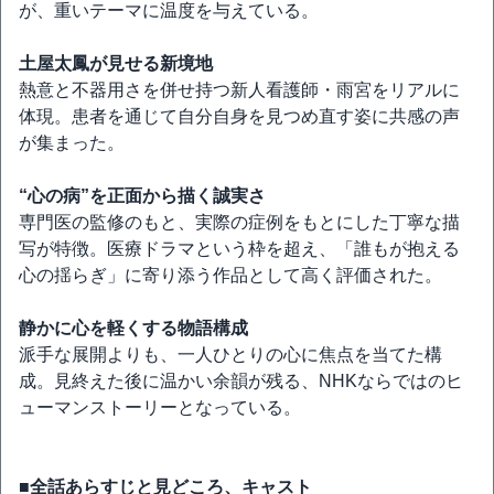
が、重いテーマに温度を与えている。
土屋太鳳が見せる新境地
熱意と不器用さを併せ持つ新人看護師・雨宮をリアルに
体現。患者を通じて自分自身を見つめ直す姿に共感の声
が集まった。
“心の病”を正面から描く誠実さ
専門医の監修のもと、実際の症例をもとにした丁寧な描
写が特徴。医療ドラマという枠を超え、「誰もが抱える
心の揺らぎ」に寄り添う作品として高く評価された。
静かに心を軽くする物語構成
派手な展開よりも、一人ひとりの心に焦点を当てた構
成。見終えた後に温かい余韻が残る、NHKならではのヒ
ューマンストーリーとなっている。
■全話あらすじと見どころ、キャスト