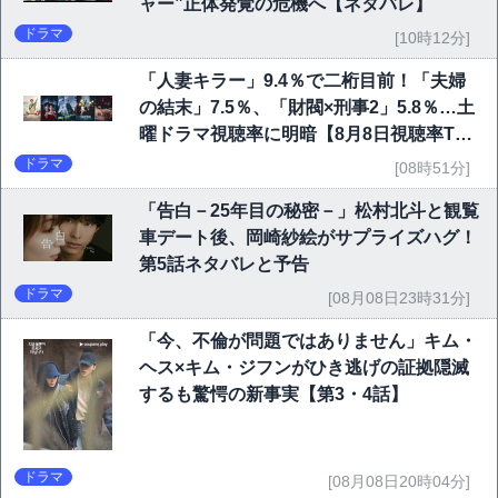
ャー”正体発覚の危機へ【ネタバレ】
ドラマ
[10時12分]
「人妻キラー」9.4％で二桁目前！「夫婦
の結末」7.5％、「財閥×刑事2」5.8％…土
曜ドラマ視聴率に明暗【8月8日視聴率TO
P10】
ドラマ
[08時51分]
「告白－25年目の秘密－」松村北斗と観覧
車デート後、岡崎紗絵がサプライズハグ！
第5話ネタバレと予告
ドラマ
[08月08日23時31分]
「今、不倫が問題ではありません」キム・
ヘス×キム・ジフンがひき逃げの証拠隠滅
するも驚愕の新事実【第3・4話】
ドラマ
[08月08日20時04分]