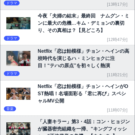
ドラマ
[13時17分]
今夜「夫婦の結末」最終回 ナムグン・ミ
ンに最大の危機…キム・デミョンの裏切
り、その真相は？【見どころ】
ドラマ
[12時47分]
Netflix「恋は飴模様」チョン・ヘインの高
校時代を演じるハ・ミンヒョクに注
目！“テハの原点”を初々しく熱演
ドラマ
[11時21分]
Netflix「恋は飴模様」チョン・ヘインがO
ST熱唱！名場面彩る「君に再び」スペシ
ャルMV公開
音楽
[11時07分]
「人妻キラー」第3・4話：コン・ヒョジン
が臓器密売組織を一掃、“キングフィッシ