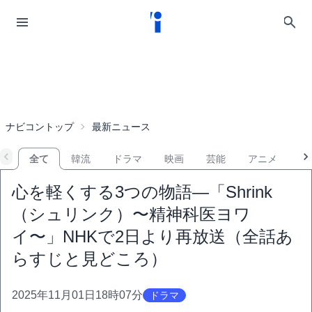
ナビコントップ
最新ニュース
全て
韓流
ドラマ
映画
芸能
アニメ
音
心を軽くする3つの物語―「Shrink
（シュリンク）〜精神科医ヨワ
イ〜」NHKで2日より再放送（全話あ
らすじと見どころ）
2025年11月01日18時07分
ドラマ