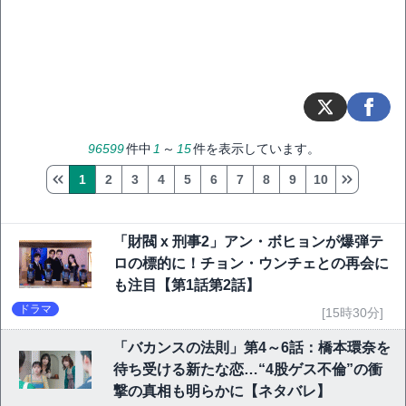
96599
件中
1
～
15
件を表示しています。
1
2
3
4
5
6
7
8
9
10
「財閥 x 刑事2」アン・ボヒョンが爆弾テ
ロの標的に！チョン・ウンチェとの再会に
も注目【第1話第2話】
ドラマ
[15時30分]
「バカンスの法則」第4～6話：橋本環奈を
待ち受ける新たな恋…“4股ゲス不倫”の衝
撃の真相も明らかに【ネタバレ】