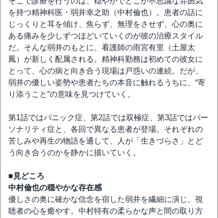
そこで診療を行うのは、穏やかでどこか不思議な雰囲気
を持つ精神科医・弱井幸之助（中村倫也）。患者の話に
じっくりと耳を傾け、焦らず、無理をさせず、心の奥に
ある痛みを少しずつほどいていくのが彼の治療スタイル
だ。そんな弱井のもとに、看護師の雨宮有里（土屋太
鳳）が新しく配属される。精神科勤務は初めての彼女に
とって、心の病と向き合う現場は戸惑いの連続。だが、
弱井の優しい姿勢や患者たちの本音に触れるうちに、“寄
り添うこと”の意味を見つけていく。
第1話ではパニック症、第2話では双極症、第3話ではパー
ソナリティ症と、各回で異なる患者が登場。それぞれの
苦しみや再生の物語を通して、人が「生きづらさ」とど
う向き合うのかを静かに描いていく。
■見どころ
中村倫也の穏やかな存在感
優しさの奥に確かな信念を宿した弱井を繊細に演じ、視
聴者の心を癒やす。中村特有の柔らかな声と間の取り方