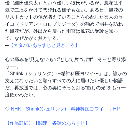
優（細田佳央太）という優しい彼氏がいるが、風花は平
気で二股をかけて悪びれる様子もない。ある日、風花の
リストカットの傷が増えていることを心配した友人のセ
イコ（ドリアン・ロロブリジーダ）の勧めで弱井を訪ね
た風花だが、外出から戻った雨宮は風花の受診を知っ
て、なぜかがく然とする。
➡
【ネタバレあらすじと見どころ】
心の痛みを“見えないもの”として片づけず、そっと寄り添
う──。
「Shrink（シュリンク）〜精神科医ヨワイ〜」は、誰かの
支えになりたいと願うすべての人に届けたい優しい物語
だ。再放送では、心の奥にそっと灯る“癒しの光”をもう一
度確かめたい。
◇
NHK「Shrink(シュリンク)―精神科医ヨワイ―」HP
【作品詳細】
【関連・各話のあらすじ】