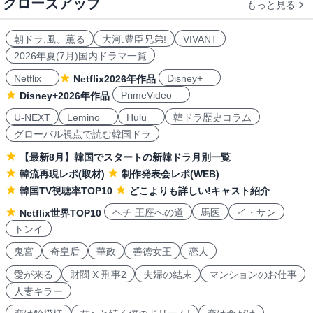
クローズアップ
もっと見る
朝ドラ:風、薫る
大河:豊臣兄弟!
VIVANT
2026年夏(7月)国内ドラマ一覧
Netflix
Disney+
Netflix2026年作品
PrimeVideo
Disney+2026年作品
U-NEXT
Lemino
Hulu
韓ドラ歴史コラム
グローバル視点で読む韓国ドラ
【最新8月】韓国でスタートの新韓ドラ月別一覧
韓流再現レポ(取材)
制作発表会レポ(WEB)
韓国TV視聴率TOP10
どこよりも詳しい!キャスト紹介
ヘチ 王座への道
馬医
イ・サン
Netflix世界TOP10
トンイ
鬼宮
奇皇后
華政
善徳女王
恋人
愛が来る
財閥 X 刑事2
夫婦の結末
マンションのお仕事
人妻キラー