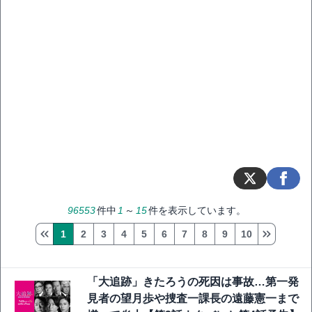
96553
件中
1
～
15
件を表示しています。
1
2
3
4
5
6
7
8
9
10
「大追跡」きたろうの死因は事故…第一発
見者の望月歩や捜査一課長の遠藤憲一まで