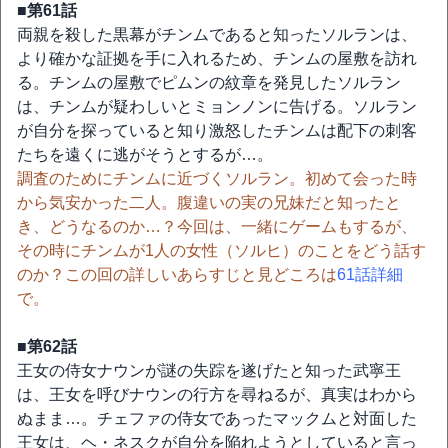
■第61話
両親を殺した黒幕がチンムであると知ったソルランは、
より確かな証拠を手に入れるため、チンムの屋敷を訪れ
る。チンムの屋敷でピムンの紋章を発見したソルラン
は、チンムが疑わしいとミョンノンに告げる。ソルラン
が自分を探っていると知り激怒したチンムは配下の刺客
たちを遠くに逃がそうとするが…。
調査のためにチンムに近づくソルラン。初めて会った時
から気安かった二人。腹違いの実の兄妹だと知ったと
き、どうなるのか…？今回は、一緒にゲームもするが、
その時にチンムが1人の女性（ソルヒ）のことをどう話す
のか？この回の詳しいあらすじと見どころは
61話詳細
で。
■第62話
王女の侍女ナウンが謎の失踪を遂げたと知った武寧王
は、王女を呼びナウンの行方を尋ねるが、真実はわから
ぬまま…。チェファの侍女であったマックムと対面した
王女は、ヘ・ネスクが自分を陥れようとしていると言っ