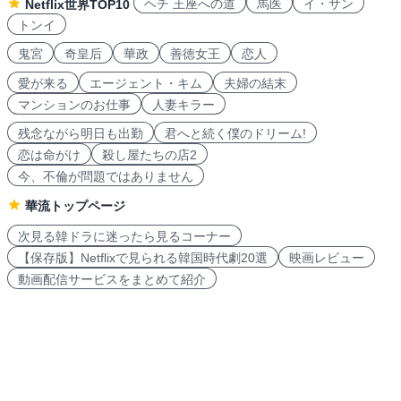
ヘチ 王座への道
馬医
イ・サン
Netflix世界TOP10
トンイ
鬼宮
奇皇后
華政
善徳女王
恋人
愛が来る
エージェント・キム
夫婦の結末
マンションのお仕事
人妻キラー
残念ながら明日も出勤
君へと続く僕のドリーム!
恋は命がけ
殺し屋たちの店2
今、不倫が問題ではありません
華流トップページ
次見る韓ドラに迷ったら見るコーナー
【保存版】Netflixで見られる韓国時代劇20選
映画レビュー
動画配信サービスをまとめて紹介
もっと見る>>
アクセスランキング
navicon 2007