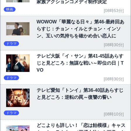
家族アクションコメディ制作決定
映画
[08時53分]
WOWOW「華麗なる日々」第46-最終回あ
らすじ：チョン・イルとチョン・インソ
ン、互いの気持ちを確かめ合い恋人に
ドラマ
[08時30分]
テレビ大阪「イ・サン」第41-45話あらす
じと見どころ：無謀な戦い～即位の日｜T
VO
ドラマ
[08時30分]
テレビ愛知「トンイ」第36-40話あらすじ
と見どころ：逆転の罠～復讐の誓い
ドラマ
[08時10分]
どこよりも詳しい！「恋は飴模様」キャス