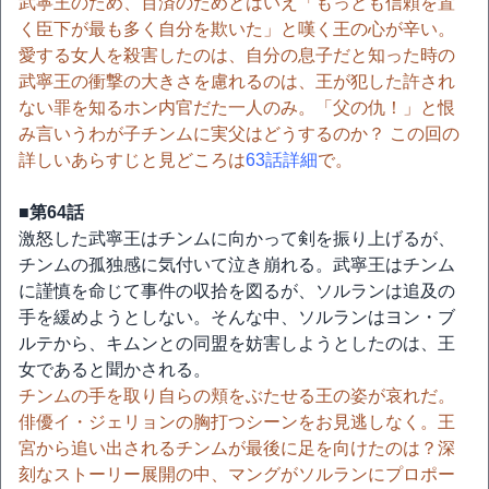
武寧王のため、百済のためとはいえ「もっとも信頼を置
く臣下が最も多く自分を欺いた」と嘆く王の心が辛い。
愛する女人を殺害したのは、自分の息子だと知った時の
武寧王の衝撃の大きさを慮れるのは、王が犯した許され
ない罪を知るホン内官だた一人のみ。「父の仇！」と恨
み言いうわが子チンムに実父はどうするのか？ この回の
詳しいあらすじと見どころは
63話詳細
で。
■第64話
激怒した武寧王はチンムに向かって剣を振り上げるが、
チンムの孤独感に気付いて泣き崩れる。武寧王はチンム
に謹慎を命じて事件の収拾を図るが、ソルランは追及の
手を緩めようとしない。そんな中、ソルランはヨン・ブ
ルテから、キムンとの同盟を妨害しようとしたのは、王
女であると聞かされる。
チンムの手を取り自らの頬をぶたせる王の姿が哀れだ。
俳優イ・ジェリョンの胸打つシーンをお見逃しなく。王
宮から追い出されるチンムが最後に足を向けたのは？深
刻なストーリー展開の中、マングがソルランにプロポー