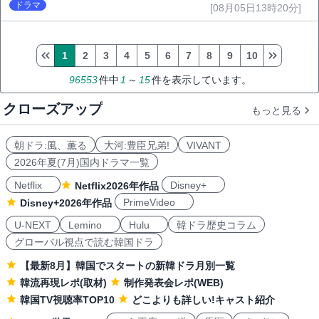
熱狂
ドラマ
[08月05日13時20分]
1
2
3
4
5
6
7
8
9
10
96553
件中
1
～
15
件を表示しています。
クローズアップ
もっと見る
朝ドラ:風、薫る
大河:豊臣兄弟!
VIVANT
2026年夏(7月)国内ドラマ一覧
Netflix
Disney+
Netflix2026年作品
PrimeVideo
Disney+2026年作品
U-NEXT
Lemino
Hulu
韓ドラ歴史コラム
グローバル視点で読む韓国ドラ
【最新8月】韓国でスタートの新韓ドラ月別一覧
韓流再現レポ(取材)
制作発表会レポ(WEB)
韓国TV視聴率TOP10
どこよりも詳しい!キャスト紹介