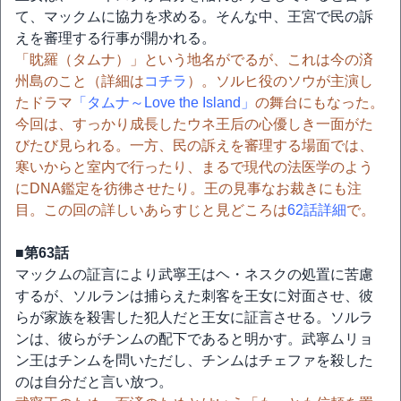
て、マックムに協力を求める。そんな中、王宮で民の訴
えを審理する行事が開かれる。
「眈羅（タムナ）」という地名がでるが、これは今の済
州島のこと（詳細は
コチラ
）。ソルヒ役のソウが主演し
たドラマ
「タムナ～Love the Island」
の舞台にもなった。
今回は、すっかり成長したウネ王后の心優しき一面がた
びたび見られる。一方、民の訴えを審理する場面では、
寒いからと室内で行ったり、まるで現代の法医学のよう
にDNA鑑定を彷彿させたり。王の見事なお裁きにも注
目。この回の詳しいあらすじと見どころは
62話詳細
で。
■第63話
マックムの証言により武寧王はヘ・ネスクの処置に苦慮
するが、ソルランは捕らえた刺客を王女に対面させ、彼
らが家族を殺害した犯人だと王女に証言させる。ソルラ
ンは、彼らがチンムの配下であると明かす。武寧ムリョ
ン王はチンムを問いただし、チンムはチェファを殺した
のは自分だと言い放つ。