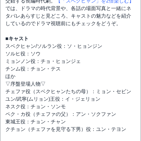
交錯する長編時代劇。
【「スベクヒャン」を2倍楽しむ】
では、ドラマの時代背景や、各話の場面写真と一緒にネ
タバレあらすじと見どころ、キャストの魅力などを紹介
しているのでドラマ視聴前にもチェックをどうぞ。
■キャスト
スベクヒャン/ソルラン役：ソ・ヒョンジン
ソルヒ役：ソウ
ミョンノン役：チョ・ヒョンジェ
チンム役：チョン・テス
ほか
▽序盤登場人物▽
チェファ役（スベクヒャンたちの母）：ミョン・セビン
ユン/武寧(ムリョン)王役：イ・ジェリョン
ネスク役：チョン・ソンモ
ペク・カ役（チェファの父）：アン・ソクファン
東城王役：チョン・チャン
クチョン（チェファを見守る下男）役：ユン・テヨン