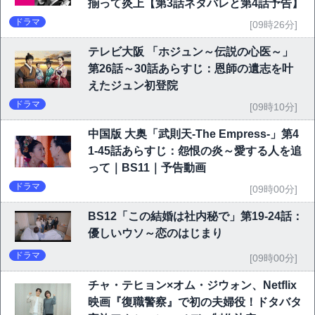
揃って炎上【第3話ネタバレと第4話予告】
ドラマ
[09時26分]
テレビ大阪 「ホジュン～伝説の心医～」
第26話～30話あらすじ：恩師の遺志を叶
えたジュン初登院
ドラマ
[09時10分]
中国版 大奥「武則天-The Empress-」第4
1-45話あらすじ：怨恨の炎～愛する人を追
って｜BS11｜予告動画
ドラマ
[09時00分]
BS12「この結婚は社内秘で」第19-24話：
優しいウソ～恋のはじまり
ドラマ
[09時00分]
チャ・テヒョン×オム・ジウォン、Netflix
映画『復職警察』で初の夫婦役！ドタバタ