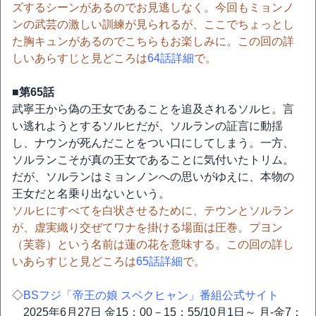
ズするシーンがあるのでお見逃しなく。今回もミョンノ
ンの武芸の激しい訓練が見られるが、ここでちょっとし
た胸キュンがあるのでこちらもお楽しみに。この回の詳
しいあらすじと見どころは
64話詳細
で。
■第65話
武寧王から偽の王女であることを追及されるソルヒ。言
い逃れようとするソルヒだが、ソルランの証言に動揺
し、ナウンが死んだことをつい口にしてしまう。一方、
ソルランこそが真の王女であることに気付いたトリム。
だが、ソルランはミョンノンへの思いがゆえに、本物の
王女だと名乗り出ないという。
ソルヒにすべてを白状させるために、テウンとソルラン
が、虚実織り交ぜてワナを掛ける場面は圧巻。プヨン
（芙蓉）という名前は蓮の花を意味する。この回の詳し
いあらすじと見どころは
65話詳細
で。
◇
BSフジ「帝王の娘 スベクヒャン」番組公式サイト
2025年6月27日 金15：00－15：55/10月1日～ 月-金7：