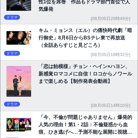
性1位を席巻 作品もドラマ部門首位で人
気爆発
ドラマ
[08月05日20時49分]
キム・ミョンス（エル）の痛快時代劇「暗
行御史」8月6日からBSテレ東で再放送
（全話あらすじと見どころ）
ドラマ
[08月05日18時32分]
「恋は飴模様」チョン・ヘイン×ハヨン、
新感覚ロマコメに自信！ロコからノワール
まで楽しめる【制作発表会動画】
ドラマ
[08月05日14時10分]
「今、不倫が問題じゃありません」爆発的
人気の理由！第1・2話：不倫疑惑から血
痕、ひき逃げへ…予測不能な展開に視聴者