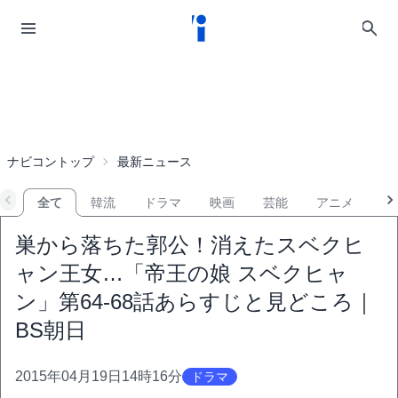
ナビコントップ
最新ニュース
全て
韓流
ドラマ
映画
芸能
アニメ
音
巣から落ちた郭公！消えたスベクヒ
ャン王女…「帝王の娘 スベクヒャ
ン」第64-68話あらすじと見どころ｜
BS朝日
2015年04月19日14時16分
ドラマ