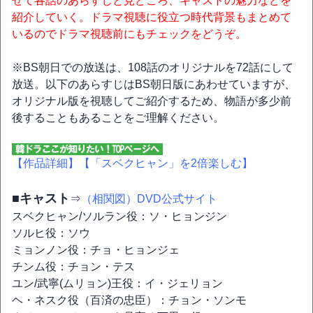
せて各話のあらすじと見どころ、キャストの魅力などを
紹介していく。ドラマ視聴に役立つ時代背景もまとめて
いるのでドラマ視聴前にもチェックをどうぞ。
※BS朝日での放送は、108話のオリジナルを72話にして
放送。以下のあらすじはBS朝日版にあわせていますが、
オリジナル版を視聴してご紹介するため、物語が多少前
後することもあることをご理解ください。
【作品詳細】
【「スベクヒャン」を2倍楽しむ】
■キャスト
⇒
（相関図）DVD公式サイト
スベクヒャン/ソルラン役：ソ・ヒョンジン
ソルヒ役：ソウ
ミョンノン役：チョ・ヒョンジェ
チンム役：チョン・テス
ユン/武寧(ムリョン)王役：イ・ジェリョン
ヘ・ネスク役（百済の忠臣）：チョン・ソンモ