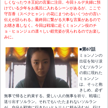
しくなったウネ王妃の言葉に注目。今回トルデ夫婦に預
けている少年をお風呂に入れるシーンがあるが、ここで
守百香（スベクヒャン）の花にまつわるいくつかの言い
伝えが語られる。最終回に繋がる大事な言葉があるので
お聴き逃しなく。今回は戦場に赴くミョンノン役のチ
ョ・ヒョンジェの凛々しい鎧兜姿が見られるのでお楽し
みに。
■第67話
ミョンノンの
出征を知り涙
ぐむソルラン
の前に現れた
ミョンノン
は、そっと抱
きしめ、必ず
無事で帰ると約束する。愛しい人の無事を祈り、戦場に
送り出すソルラン。それでもいたたまれないソルラン
が、自分も戦地に行きたいとトリムに頼み込むが、行け