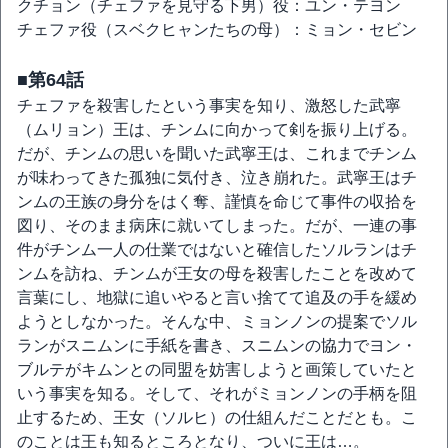
クチョン（チェファを見守る下男）役：ユン・テヨン
チェファ役（スベクヒャンたちの母）：ミョン・セビン
■第64話
チェファを殺害したという事実を知り、激怒した武寧
（ムリョン）王は、チンムに向かって剣を振り上げる。
だが、チンムの思いを聞いた武寧王は、これまでチンム
が味わってきた孤独に気付き、泣き崩れた。武寧王はチ
ンムの王族の身分をはく奪、謹慎を命じて事件の収拾を
図り、そのまま病床に就いてしまった。だが、一連の事
件がチンム一人の仕業ではないと確信したソルランはチ
ンムを訪ね、チンムが王女の母を殺害したことを改めて
言葉にし、地獄に追いやると言い捨てて追及の手を緩め
ようとしなかった。そんな中、ミョンノンの提案でソル
ランがスニムンに手紙を書き、スニムンの協力でヨン・
ブルテがキムンとの同盟を妨害しようと画策していたと
いう事実を知る。そして、それがミョンノンの手柄を阻
止するため、王女（ソルヒ）の仕組んだことだとも。こ
のことは王も知るところとなり、ついに王は…。