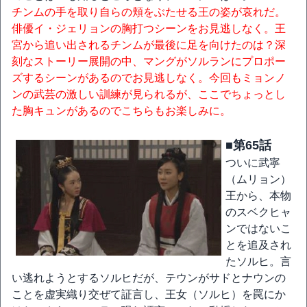
チンムの手を取り自らの頬をぶたせる王の姿が哀れだ。
俳優イ・ジェリョンの胸打つシーンをお見逃しなく。王
宮から追い出されるチンムが最後に足を向けたのは？深
刻なストーリー展開の中、マングがソルランにプロポー
ズするシーンがあるのでお見逃しなく。今回もミョンノ
ンの武芸の激しい訓練が見られるが、ここでちょっとし
た胸キュンがあるのでこちらもお楽しみに。
■第65話
ついに武寧
（ムリョン）
王から、本物
のスベクヒャ
ンではないこ
とを追及され
たソルヒ。言
い逃れようとするソルヒだが、テウンがサドとナウンの
ことを虚実織り交ぜて証言し、王女（ソルヒ）を罠にか