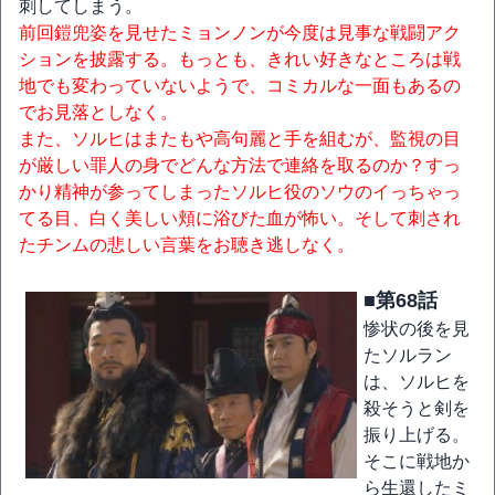
刺してしまう。
前回鎧兜姿を見せたミョンノンが今度は見事な戦闘アク
ションを披露する。もっとも、きれい好きなところは戦
地でも変わっていないようで、コミカルな一面もあるの
でお見落としなく。
また、ソルヒはまたもや高句麗と手を組むが、監視の目
が厳しい罪人の身でどんな方法で連絡を取るのか？すっ
かり精神が参ってしまったソルヒ役のソウのイっちゃっ
てる目、白く美しい頬に浴びた血が怖い。そして刺され
たチンムの悲しい言葉をお聴き逃しなく。
■第68話
惨状の後を見
たソルラン
は、ソルヒを
殺そうと剣を
振り上げる。
そこに戦地か
ら生還したミ