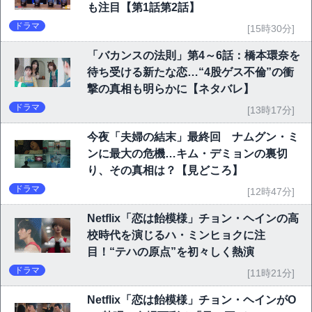
も注目【第1話第2話】
ドラマ
[15時30分]
「バカンスの法則」第4～6話：橋本環奈を
待ち受ける新たな恋…“4股ゲス不倫”の衝
撃の真相も明らかに【ネタバレ】
ドラマ
[13時17分]
今夜「夫婦の結末」最終回 ナムグン・ミ
ンに最大の危機…キム・デミョンの裏切
り、その真相は？【見どころ】
ドラマ
[12時47分]
Netflix「恋は飴模様」チョン・ヘインの高
校時代を演じるハ・ミンヒョクに注
目！“テハの原点”を初々しく熱演
ドラマ
[11時21分]
Netflix「恋は飴模様」チョン・ヘインがO