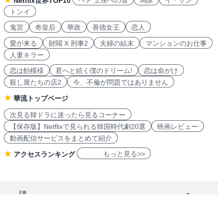
ヘチ 王座への道
馬医
イ・サン
Netflix世界TOP10
トンイ
鬼宮
奇皇后
華政
善徳女王
恋人
愛が来る
財閥 X 刑事2
夫婦の結末
マンションのお仕事
人妻キラー
恋は飴模様
君へと続く僕のドリーム!
恋は命がけ
殺し屋たちの店2
今、不倫が問題ではありません
華流トップページ
次見る韓ドラに迷ったら見るコーナー
【保存版】Netflixで見られる韓国時代劇20選
映画レビュー
動画配信サービスをまとめて紹介
もっと見る>>
アクセスランキング
navicon 2007