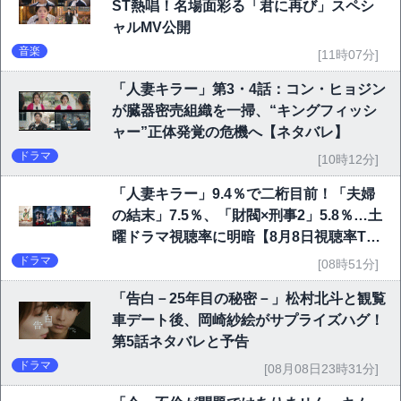
ST熱唱！名場面彩る「君に再び」スペシ
ャルMV公開
音楽
[11時07分]
「人妻キラー」第3・4話：コン・ヒョジン
が臓器密売組織を一掃、“キングフィッシ
ャー”正体発覚の危機へ【ネタバレ】
ドラマ
[10時12分]
「人妻キラー」9.4％で二桁目前！「夫婦
の結末」7.5％、「財閥×刑事2」5.8％…土
曜ドラマ視聴率に明暗【8月8日視聴率TO
P10】
ドラマ
[08時51分]
「告白－25年目の秘密－」松村北斗と観覧
車デート後、岡崎紗絵がサプライズハグ！
第5話ネタバレと予告
ドラマ
[08月08日23時31分]