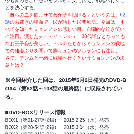
今も変わらない想いをソルヒに文で伝え、戦地へ行くこ
とを決心する。
「自らの血を飲ませてわが子を助ける」というのは、
62
話
のお裁きの場面で、民が話した民間療法。今回は、す
べてを知ったミョンノンの悲しい目、自嘲的な泣き笑い
に注目。演じたチョ・ヒョンジェ、30代半ばとなっても
なお王子姿が美しい。トルデたちからミョンノンの戦地
での雄姿ぶりを聞いて胸キュンのソルランにも注目。
さて、チンムと一緒に戦場へ行くというミョンノンの決
意とは？
※今回紹介した回は、2015年5月2日発売のDVD-B
OX4（第82話～108話の最終話）に収録されてい
る。
■DVD-BOXリリース情報
BOX1（第01-27話収録） 2015.2.25（水）発売
BOX2（第28-54話収録） 2015.3.04（水）発売