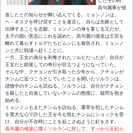
したその時、
高句麗軍が侵
攻したとの知らせが舞い込んでくる。ミョンノンは、
ヘ・ネスクを呼び戻すことを進言し、自らは先鋒として
出陣することを志願。ミョンノンの身を案じる王だが、
太子の固い意志にこれを認めた。高句麗の侵攻は王宮を
離れて暮らすトルデたちピムンにも報告され、ミョンノ
ンと共に戦場へ赴くことに。
一方、王女の身分を剥奪されたソルヒだったが、自分が
王女だと錯覚しての奇行が目立つようになっていた。
そんな中、クチョンが引き取った少年から、クチョンが
チンムに近づこうとしていたことを聞いたソルランは、
謹慎中のチンムを訪ねる。ソルランは、自分がクチョン
を殺したと自覚していないチンムの態度に、疑問を抱き
始める。
ミョンノンもまたチンムを訪ねる。重罪を犯したチンム
を寛大な心で許した王を今も恨むチンムにショックを受
け、自分が不在時にことを起こさぬように釘をさす。
高句麗の侵攻に慄くソルランに対して、すっかり王妃ら