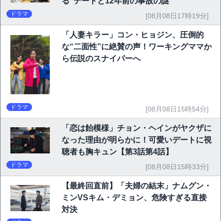
る”デートと12年前の事故の謎
ドラマ
[08月08日17時19分]
「人妻キラー」コン・ヒョジン、圧倒的
な“二面性”に絶賛の声！ワーキングママか
ら伝説のスナイパーへ
ドラマ
[08月08日15時54分]
「恋は飴模様」チョン・ヘインがヤクザに
なった理由が明らかに！可愛いデートに視
聴者も胸キュン【第3話第4話】
ドラマ
[08月08日15時33分]
【最終回直前】「夫婦の結末」ナムグン・
ミンVSキム・デミョン、危険すぎる直接
対決