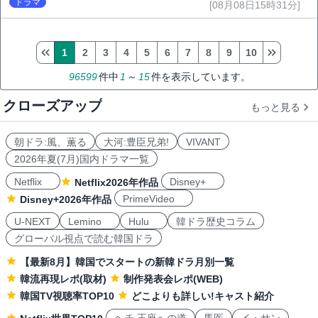
ドラマ
[08月08日15時31分]
1
2
3
4
5
6
7
8
9
10
96599
件中
1
～
15
件を表示しています。
クローズアップ
もっと見る
朝ドラ:風、薫る
大河:豊臣兄弟!
VIVANT
2026年夏(7月)国内ドラマ一覧
Netflix
Disney+
Netflix2026年作品
PrimeVideo
Disney+2026年作品
U-NEXT
Lemino
Hulu
韓ドラ歴史コラム
グローバル視点で読む韓国ドラ
【最新8月】韓国でスタートの新韓ドラ月別一覧
韓流再現レポ(取材)
制作発表会レポ(WEB)
韓国TV視聴率TOP10
どこよりも詳しい!キャスト紹介