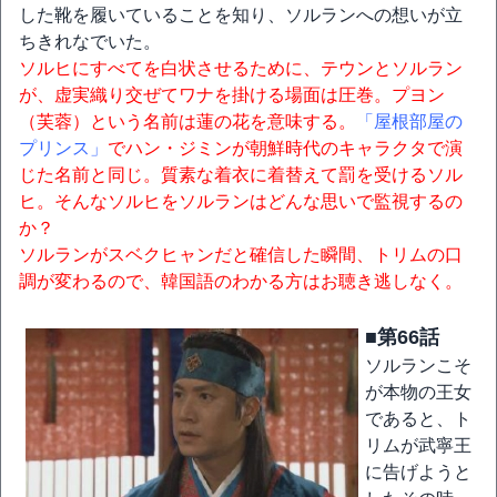
した靴を履いていることを知り、ソルランへの想いが立
ちきれなでいた。
ソルヒにすべてを白状させるために、テウンとソルラン
が、虚実織り交ぜてワナを掛ける場面は圧巻。プヨン
（芙蓉）という名前は蓮の花を意味する。
「屋根部屋の
プリンス」
でハン・ジミンが朝鮮時代のキャラクタで演
じた名前と同じ。質素な着衣に着替えて罰を受けるソル
ヒ。そんなソルヒをソルランはどんな思いで監視するの
か？
ソルランがスベクヒャンだと確信した瞬間、トリムの口
調が変わるので、韓国語のわかる方はお聴き逃しなく。
■第66話
ソルランこそ
が本物の王女
であると、ト
リムが武寧王
に告げようと