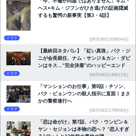
「今、不倫が問題ではありません」キム・
ヘス×キム・ジフンがひき逃げの証拠隠滅
するも驚愕の新事実【第3・4話】
ドラマ
[08月08日20時04分]
【最終回ネタバレ】「紅い真珠」パク・ジ
ニが会長就任、ナム・サンジ＆カン・ダビ
ンはキス…“完全決着”のハッピーエンド
ドラマ
[08月08日19時12分]
「マンションのお仕事」第9話：チソン、
パク・ビョンウンの殺人指示に直面！まさ
かの警察連行へ
ドラマ
[08月08日17時58分]
「恋は命がけ」第7話、パク・ウンビン＆
ヤン・セジョンは本物の恋へ？ “恋人すぎ