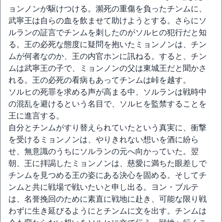
ョンノンが駆けつける。瀕死の重傷を負ったチンムに、
武寧王は自らの血を飲ませて助けようとする。さらにソ
ルランの証言でチンムを刺したのがソルヒの犯行だと知
る。王の必死な態度に疑問を抱いたミョンノンは、チン
ムが何者なのか、王の内官ホンに訊ねる。すると、チン
ムは武寧王の子で、ミョンノンの父は東城王だと聞かさ
れる。王の必死の看病もあってチンムは峠を越す。
ソルヒの死罪を求める声が高まる中、ソルランは戦時中
の混乱を避けるという名目で、ソルヒを監禁することを
王に進言する。
自分とチンムがすり替えられていたという真実に、衝撃
を受けるミョンノンは、やりきれない想いを酒に紛ら
せ、無意識のうちにソルランの元へ向かっていた。翌
朝、王に拝謁したミョンノンは、慈愛に満ちた眼差しで
チンムを見つめる王の姿にある決心を固める。そしてチ
ンムと共に戦場で戦いたいと申し出る。ヨン・ブルテ
は、名誉挽回のために素直に戦地に赴き、可能な限り戦
わずに生き延びるようにとチンムに文を出す。チンムは