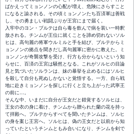
ばかえってミョンノンの心配が増え、危険にさらすこと
になると諭される。その頃ミョンノンたち百済軍は善戦
し、その勇ましい戦闘ぶりが王宮にまで届く。
入牢中のヨン・ブルテは自ら毒を飲んで病を装い一時釈
放される。チンムが王位に就くことを諦め切れないソル
ヒは、高句麗の将軍ウルミルと手を結び、ブルテからミ
ョンノンの拠点を聞きだし高句麗軍に密かに教えた。ミ
ョンノンが奇襲攻撃を受け、行方も分からないという知
らせに、百済の王宮は騒然となる。これがソルヒの目論
見と気づいたソルランは、妹の暴挙を止めるにはソルヒ
を殺して自分も死ぬしかないと覚悟する。一方、自ら戦
地に赴きミョンノンを探しに行くと立ち上がった武寧王
の前に…。
そんな中、いまだに自分が王女だと錯覚するソルヒは、
王女の衣の身に着け、チンムから贈られた蘭の花を持っ
て拝殿へ。ブルテからすべてを聞いたチンムは、ソルヒ
の身を案じ王宮へ。ソルヒは、偽の王女だと以前から知
っていたというチンムともみ合いになり、チンムを剣で