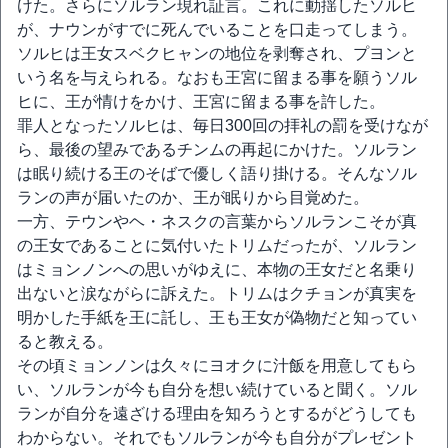
けた。さらにソルラン現れ証言。これに動揺したソルヒ
が、ナウンがすでに死んでいることを口走ってしまう。
ソルヒは王女スベクヒャンの地位を剥奪され、プヨンと
いう名を与えられる。なおも王宮に留まる事を願うソル
ヒに、王が情けをかけ、王宮に留まる事を許した。
罪人となったソルヒは、毎日300回の拝礼の罰を受けなが
ら、最後の望みであるチンムの再起にかけた。ソルラン
は眠り続ける王のそばで優しく語り掛ける。そんなソル
ランの声が届いたのか、王が眠りから目覚めた。
一方、テウンやヘ・ネスクの言葉からソルランこそが真
の王女であることに気付いたトリムだったが、ソルラン
はミョンノンへの思いがゆえに、本物の王女だと名乗り
出ないと涙ながらに訴えた。トリムはクチョンが真実を
明かした手紙を王に託し、王も王女が偽物だと知ってい
ると教える。
その頃ミョンノンは久々にヨオクに汁飯を用意してもら
い、ソルランが今も自分を想い続けていると聞く。ソル
ランが自分を遠ざける理由を知ろうとするがどうしても
わからない。それでもソルランが今も自分がプレゼント