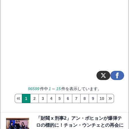
96599
件中
1
～
15
件を表示しています。
1
2
3
4
5
6
7
8
9
10
「財閥 x 刑事2」アン・ボヒョンが爆弾テ
ロの標的に！チョン・ウンチェとの再会に