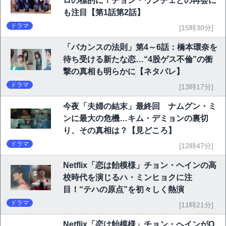
ロの標的に！チョン・ウンチェとの再会に
も注目【第1話第2話】
ドラマ
[15時30分]
「バカンスの法則」第4～6話：橋本環奈を
待ち受ける新たな恋…“4股ゲス不倫”の衝
撃の真相も明らかに【ネタバレ】
ドラマ
[13時17分]
今夜「夫婦の結末」最終回 ナムグン・ミ
ンに最大の危機…キム・デミョンの裏切
り、その真相は？【見どころ】
ドラマ
[12時47分]
Netflix「恋は飴模様」チョン・ヘインの高
校時代を演じるハ・ミンヒョクに注
目！“テハの原点”を初々しく熱演
ドラマ
[11時21分]
Netflix「恋は飴模様」チョン・ヘインがO