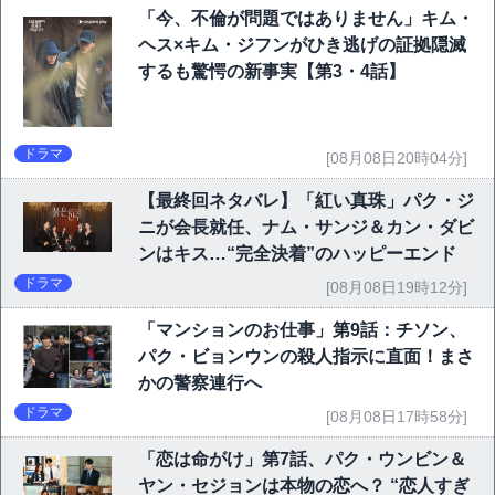
「今、不倫が問題ではありません」キム・
ヘス×キム・ジフンがひき逃げの証拠隠滅
するも驚愕の新事実【第3・4話】
ドラマ
[08月08日20時04分]
【最終回ネタバレ】「紅い真珠」パク・ジ
ニが会長就任、ナム・サンジ＆カン・ダビ
ンはキス…“完全決着”のハッピーエンド
ドラマ
[08月08日19時12分]
「マンションのお仕事」第9話：チソン、
パク・ビョンウンの殺人指示に直面！まさ
かの警察連行へ
ドラマ
[08月08日17時58分]
「恋は命がけ」第7話、パク・ウンビン＆
ヤン・セジョンは本物の恋へ？ “恋人すぎ