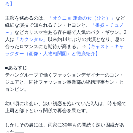
ろ】
主演を務めるのは、
「オクニョ 運命の女（ひと）」
など
繊細な演技で知られるチン・セヨンと、
「推奴－チュノ
－」
などカリスマ性ある存在感で人気のパク・ギウン。2
人は
「カクシタル」
以来約14年ぶりの共演となり、息の
合ったロマンスにも期待が高まる。⇒
【キャスト・キャ
ラクター（画像・人物相関図）と徹底紹介】
■あらすじ
テハングループで働くファッションデザイナーのコン・
ジュアと、同社ファッション事業部の統括理事ヤン・ヒ
ョンビン。
幼い頃に出会い、淡い初恋を抱いていた2人は、時を経て
上司と部下という関係で再会を果たす。
しかしその裏には、両家に30年もの間続く深い因縁があ
った――。