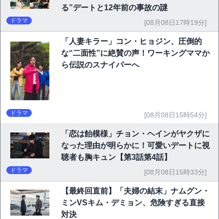
る”デートと12年前の事故の謎
ドラマ
[08月08日17時19分]
「人妻キラー」コン・ヒョジン、圧倒的
な“二面性”に絶賛の声！ワーキングママか
ら伝説のスナイパーへ
ドラマ
[08月08日15時54分]
「恋は飴模様」チョン・ヘインがヤクザに
なった理由が明らかに！可愛いデートに視
聴者も胸キュン【第3話第4話】
ドラマ
[08月08日15時33分]
【最終回直前】「夫婦の結末」ナムグン・
ミンVSキム・デミョン、危険すぎる直接
対決