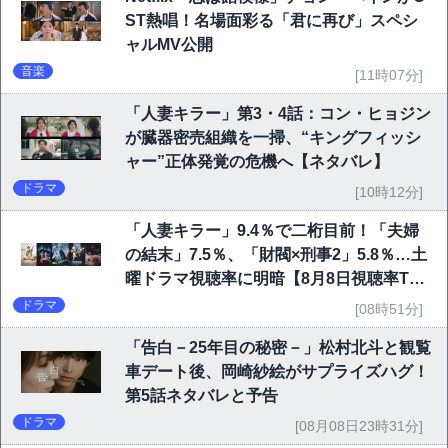
ST熱唱！名場面彩る「君に再び」スペシ
ャルMV公開
音楽
[11時07分]
「人妻キラー」第3・4話：コン・ヒョジン
が臓器密売組織を一掃、“キングフィッシ
ャー”正体発覚の危機へ【ネタバレ】
ドラマ
[10時12分]
「人妻キラー」9.4％で二桁目前！「夫婦
の結末」7.5％、「財閥×刑事2」5.8％…土
曜ドラマ視聴率に明暗【8月8日視聴率TO
P10】
ドラマ
[08時51分]
「告白－25年目の秘密－」松村北斗と観覧
車デート後、岡崎紗絵がサプライズハグ！
第5話ネタバレと予告
ドラマ
[08月08日23時31分]