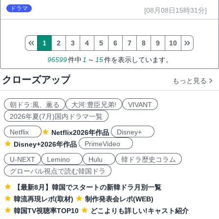
ドラマ
[08月08日15時31分]
1
2
3
4
5
6
7
8
9
10
96599
件中
1
～
15
件を表示しています。
クローズアップ
もっと見る
朝ドラ:風、薫る
大河:豊臣兄弟!
VIVANT
2026年夏(7月)国内ドラマ一覧
Netflix
Disney+
Netflix2026年作品
PrimeVideo
Disney+2026年作品
U-NEXT
Lemino
Hulu
韓ドラ歴史コラム
グローバル視点で読む韓国ドラ
【最新8月】韓国でスタートの新韓ドラ月別一覧
韓流再現レポ(取材)
制作発表会レポ(WEB)
韓国TV視聴率TOP10
どこよりも詳しい!キャスト紹介