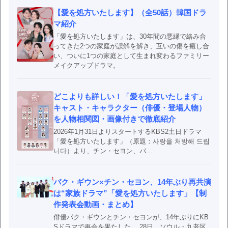
【愛を処方いたします】（全50話）韓国ドラ
マ紹介
「愛を処方いたします」は、30年間の悪縁で絡み合
ってきた2つの家庭が誤解を解き、互いの傷を癒し合
い、ついに1つの家庭として生まれ変わるファミリー
メイクアップドラマ。
どこよりも詳しい！「愛を処方いたします」
キャスト・キャラクター（俳優・登場人物）
を人物相関図・画像付きで徹底紹介
2026年1月31日よりスタートするKBS2土日ドラマ
「愛を処方いたします」（原題：사랑을 처방해 드립
니다）より、チン・セヨン、パ...
パク・ギウン×チン・セヨン、14年ぶり再共演
は“家族ドラマ”「愛を処方いたします」【制
作発表会動画・まとめ】
俳優パク・ギウンとチン・セヨンが、14年ぶりにKB
Sドラマで再会を果たした。 28日、ソウル・九老区