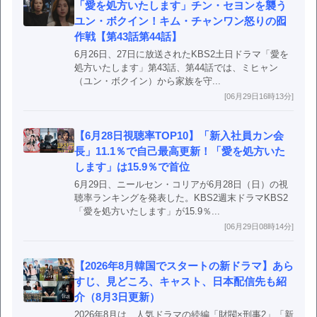
「愛を処方いたします」チン・セヨンを襲う
ユン・ボクイン！キム・チャンワン怒りの囮
作戦【第43話第44話】
6月26日、27日に放送されたKBS2土日ドラマ「愛を
処方いたします」第43話、第44話では、ミヒャン
（ユン・ボクイン）から家族を守...
[06月29日16時13分]
【6月28日視聴率TOP10】「新入社員カン会
長」11.1％で自己最高更新！「愛を処方いた
します」は15.9％で首位
6月29日、ニールセン・コリアが6月28日（日）の視
聴率ランキングを発表した。KBS2週末ドラマKBS2
「愛を処方いたします」が15.9％...
[06月29日08時14分]
【2026年8月韓国でスタートの新ドラマ】あら
すじ、見どころ、キャスト、日本配信先も紹
介（8月3日更新）
2026年8月は、人気ドラマの続編「財閥×刑事2」「新