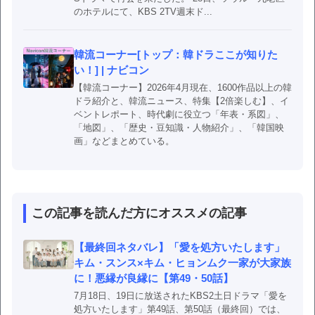
のホテルにて、KBS 2TV週末ド...
韓流コーナー[トップ：韓ドラここが知りた
い！] | ナビコン
【韓流コーナー】2026年4月現在、1600作品以上の韓
ドラ紹介と、韓流ニュース、特集【2倍楽しむ】、イ
ベントレポート、時代劇に役立つ「年表・系図」、
「地図」、「歴史・豆知識・人物紹介」、「韓国映
画」などまとめている。
この記事を読んだ方にオススメの記事
【最終回ネタバレ】「愛を処方いたします」
キム・スンス×キム・ヒョンムク一家が大家族
に！悪縁が良縁に【第49・50話】
7月18日、19日に放送されたKBS2土日ドラマ「愛を
処方いたします」第49話、第50話（最終回）では、