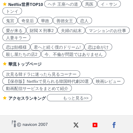
ヘチ 王座への道
馬医
イ・サン
Netflix世界TOP10
トンイ
鬼宮
奇皇后
華政
善徳女王
恋人
愛が来る
財閥 X 刑事2
夫婦の結末
マンションのお仕事
人妻キラー
恋は飴模様
君へと続く僕のドリーム!
恋は命がけ
殺し屋たちの店2
今、不倫が問題ではありません
華流トップページ
次見る韓ドラに迷ったら見るコーナー
【保存版】Netflixで見られる韓国時代劇20選
映画レビュー
動画配信サービスをまとめて紹介
もっと見る>>
アクセスランキング
navicon 2007