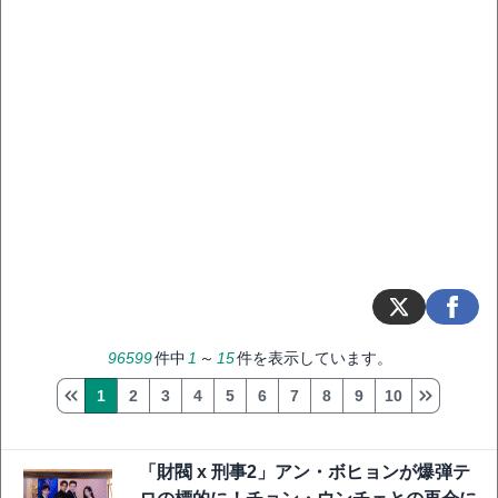
96599
件中
1
～
15
件を表示しています。
1
2
3
4
5
6
7
8
9
10
「財閥 x 刑事2」アン・ボヒョンが爆弾テ