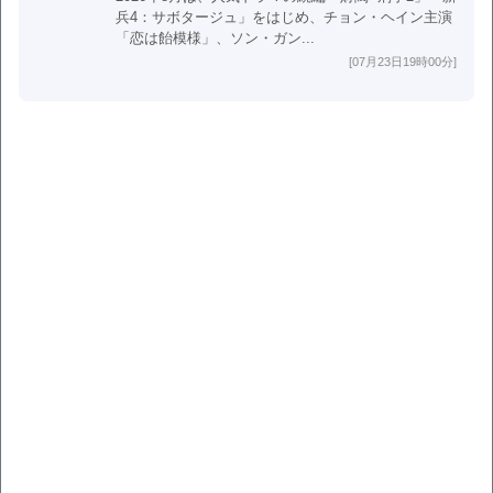
兵4：サボタージュ」をはじめ、チョン・ヘイン主演
「恋は飴模様」、ソン・ガン...
[07月23日19時00分]