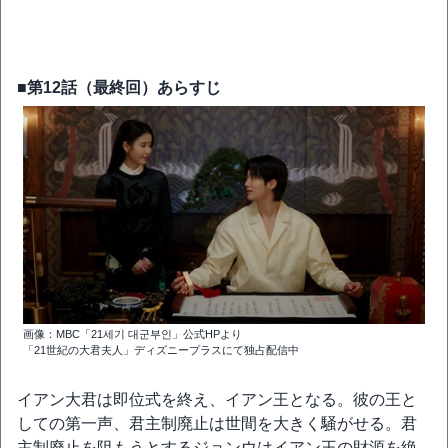
■第12話（最終回）あらすじ
画像：MBC「21세기 대군부인」公式HPより
「21世紀の大君夫人」ディズニープラスにて独占配信中
イアン大君は即位式を終え、イアン王となる。彼の王と
しての第一声、君主制廃止は世間を大きく騒がせる。君
主制廃止を阻もうとするジョンウはイアン王の財源を絶