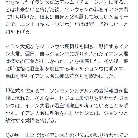
かを悟ったイラン大妃はアルム（チェ・ジス）に守るこ
とは出来ないと告げた後、ソンウォンの罪をイアン大君
に打ち明けた。彼女は自身と父を罰して欲しいと言う一
方で、ユン王（キム・ウンホ）だけは守って欲しい、と
頭を下げる。
イラン大妃からジョンウの裏切りを聞き、動揺するイア
ン大君。翌日、自らジョンウに探りを入れたイアン大君
は彼女の言葉が正しかったことを痛感した。その後、彼
は即位後に君主制を廃止する考えをジョンウに明かす。
自由を望むイアン大君に彼は苛立ちを露わにした。
即位式を控える中、ソンウォンとアルムの逮捕報道が世
間に流れる。そんな中、ヒジュに裏切りを問われたジョ
ンウは、イアン大君が君主制廃止を考えていることを明
かす。イアン大君に理解を示したヒジュは、ジョンウと
敵対する覚悟を告げる。
その頃、王宮ではイアン大君の即位式が執り行われてい