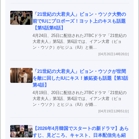
「21世紀の大君夫人」ビョン・ウソク大勢の
前でIUにプロポーズ！ヨット上のキスも話題
【第5話第6話】
4月24日、25日に配信されたJTBCドラマ「21世紀の
大君夫人」第5話、第6話では、イアン大君（ビョ
ン・ウソク）がヒジュ（IU）と衝...
[04月26日14時26分]
「21世紀の大君夫人」ビョン・ウソクが世間
を敵に回したIUにキス！嫉妬姿も話題【第3話
第4話】
4月19日、20日に配信されたJTBCドラマ「21世紀の
大君夫人」第3話、第4話では、イアン大君（ビョ
ン・ウソク）とヒジュ（IU）が婚...
[04月19日12時51分]
【2026年4月韓国でスタートの新ドラマ】あら
すじ、見どころ、キャスト、日本配信先も紹