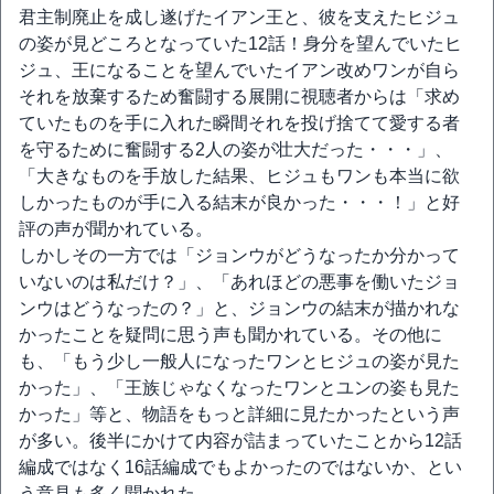
君主制廃止を成し遂げたイアン王と、彼を支えたヒジュ
の姿が見どころとなっていた12話！身分を望んでいたヒ
ジュ、王になることを望んでいたイアン改めワンが自ら
それを放棄するため奮闘する展開に視聴者からは「求め
ていたものを手に入れた瞬間それを投げ捨てて愛する者
を守るために奮闘する2人の姿が壮大だった・・・」、
「大きなものを手放した結果、ヒジュもワンも本当に欲
しかったものが手に入る結末が良かった・・・！」と好
評の声が聞かれている。
しかしその一方では「ジョンウがどうなったか分かって
いないのは私だけ？」、「あれほどの悪事を働いたジョ
ンウはどうなったの？」と、ジョンウの結末が描かれな
かったことを疑問に思う声も聞かれている。その他に
も、「もう少し一般人になったワンとヒジュの姿が見た
かった」、「王族じゃなくなったワンとユンの姿も見た
かった」等と、物語をもっと詳細に見たかったという声
が多い。後半にかけて内容が詰まっていたことから12話
編成ではなく16話編成でもよかったのではないか、とい
う意見も多く聞かれた。