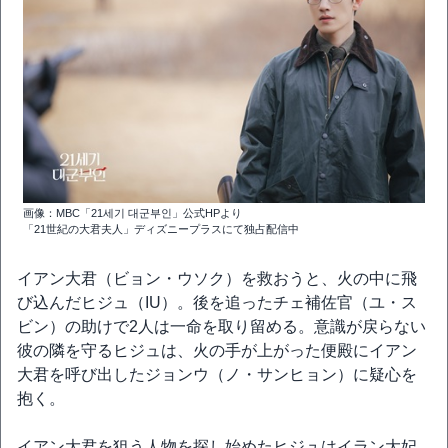
画像：MBC「21세기 대군부인」公式HPより
「21世紀の大君夫人」ディズニープラスにて独占配信中
イアン大君（ビョン・ウソク）を救おうと、火の中に飛
び込んだヒジュ（IU）。後を追ったチェ補佐官（ユ・ス
ビン）の助けで2人は一命を取り留める。意識が戻らない
彼の隣を守るヒジュは、火の手が上がった便殿にイアン
大君を呼び出したジョンウ（ノ・サンヒョン）に疑心を
抱く。
イアン大君を狙う人物を探し始めたヒジュはイラン大妃