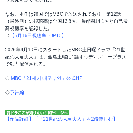
なお、本作は韓国ではMBCで放送されており、第12話
（最終回）の視聴率は全国13.8％、首都圏14.1％と自己最
高視聴率を記録した。
⇒
【5月16日視聴率TOP10】
2026年4月10日にスタートしたMBC土日曜ドラマ「21世
紀の大君夫人」は、金曜土曜に1話ずつディズニープラス
で独占配信される。
◇
MBC「21세기 대군부인」公式HP
◇
予告編
【作品詳細】
【「21世紀の大君夫人」を2倍楽しむ】