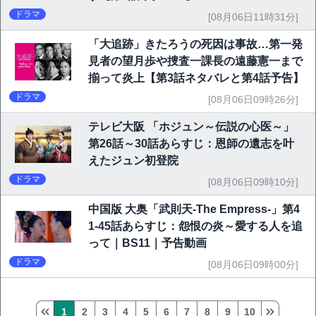
ドラマ
[08月06日11時31分]
「大追跡」きたろうの死因は事故…第一発
見者の望月歩や捜査一課長の遠藤憲一まで
揃って炎上【第3話ネタバレと第4話予告】
ドラマ
[08月06日09時26分]
テレビ大阪 「ホジュン～伝説の心医～」
第26話～30話あらすじ：恩師の遺志を叶
えたジュン初登院
ドラマ
[08月06日09時10分]
中国版 大奥「武則天-The Empress-」第4
1-45話あらすじ：怨恨の炎～愛する人を追
って｜BS11｜予告動画
ドラマ
[08月06日09時00分]
1
2
3
4
5
6
7
8
9
10