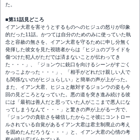
た。
■第11話見どころ
イアン大君を害そうとするものへのヒジュの怒りが印象
的だった11話。かつては自分のためのみに使っていた執
念と容赦の無さを、イアン大君を守るために申し分無く
発揮した彼女を見た視聴者からは「ヒジュのプライドを
傷つけた犯人がただでは済まないことが伝わってき
た・・・」、「ジョンウに銃口を向けるシーンがすごく
かっこよかった・・・」、「相手がどれだけ親しい人で
も関係ないのがヒジュらしい」と簡単の声が上がった。
また、イアン大君、ヒジュと敵対するジョンウの姿も今
回の見どころとなっていた。悪の道を突き進み続ける彼
には「最初は善人だと思っていた人がここまで悪人にな
ってしまうなんて・・・」と驚きの声が上がる一方で、
「ジョンウの貪欲さを確信したからこそ彼にコントロー
ルされている自覚があるイアン大君は君主制廃止の考え
を固めたんだろうな・・・」と、イアン大君の心情の考
察が繰り広げられている。