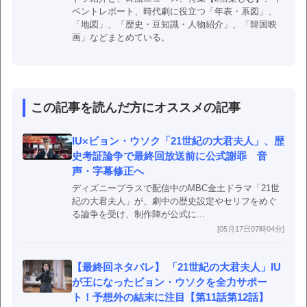
ベントレポート、時代劇に役立つ「年表・系図」、
「地図」、「歴史・豆知識・人物紹介」、「韓国映
画」などまとめている。
この記事を読んだ方にオススメの記事
IU×ビョン・ウソク「21世紀の大君夫人」、歴
史考証論争で最終回放送前に公式謝罪 音
声・字幕修正へ
ディズニープラスで配信中のMBC金土ドラマ「21世
紀の大君夫人」が、劇中の歴史設定やセリフをめぐ
る論争を受け、制作陣が公式に...
[05月17日07時04分]
【最終回ネタバレ】 「21世紀の大君夫人」IU
が王になったビョン・ウソクを全力サポー
ト！予想外の結末に注目【第11話第12話】