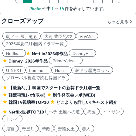
96565
件中
1
～
15
件を表示しています。
クローズアップ
もっと見る
朝ドラ:風、薫る
大河:豊臣兄弟!
VIVANT
2026年夏(7月)国内ドラマ一覧
Netflix
Disney+
Netflix2026年作品
PrimeVideo
Disney+2026年作品
U-NEXT
Lemino
Hulu
韓ドラ歴史コラム
グローバル視点で読む韓国ドラ
【最新8月】韓国でスタートの新韓ドラ月別一覧
韓流再現レポ(取材)
制作発表会レポ(WEB)
韓国TV視聴率TOP10
どこよりも詳しい!キャスト紹介
ヘチ 王座への道
馬医
イ・サン
Netflix世界TOP10
トンイ
鬼宮
奇皇后
華政
善徳女王
恋人