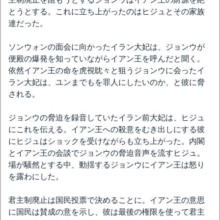
とうとする。これに立ち上がったのはヒジュとその家族
達だった。
ソンウォンの面会に向かったイラン大妃は、ジョンウが
便殿の爆発を知っていながらイアン王を呼んだと聞く。
依然イアン王の命を虎視眈々と狙うジョンウに会ったイ
ラン大妃は、ユンまでもを罪人にしたいのか、と彼に脅
される。
ジョンウの脅迫を録音していたイラン前大妃は、ヒジュ
にこれを伝える。イアン王への殺意をむき出しにする彼
にヒジュはショックを受けながらも立ち上がった。内閣
とイアン王の会談でジョンウの脅迫音声を流すヒジュ。
場が騒然とする中、動揺するジョンウにイアン王は怒り
を露わにした。
君主制廃止は国民投票で決めることに。イアン王の意思
に国民は賛成の意を示し、彼は最後の権限を使って君主