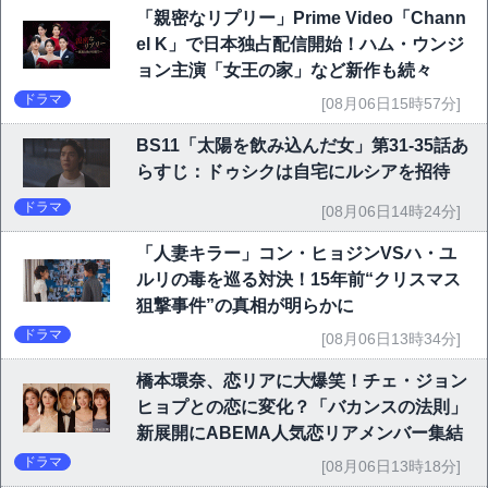
「親密なリプリー」Prime Video「Chann
el K」で日本独占配信開始！ハム・ウンジ
ョン主演「女王の家」など新作も続々
ドラマ
[08月06日15時57分]
BS11「太陽を飲み込んだ女」第31-35話あ
らすじ：ドゥシクは自宅にルシアを招待
ドラマ
[08月06日14時24分]
「人妻キラー」コン・ヒョジンVSハ・ユ
ルリの毒を巡る対決！15年前“クリスマス
狙撃事件”の真相が明らかに
ドラマ
[08月06日13時34分]
橋本環奈、恋リアに大爆笑！チェ・ジョン
ヒョプとの恋に変化？「バカンスの法則」
新展開にABEMA人気恋リアメンバー集結
ドラマ
[08月06日13時18分]