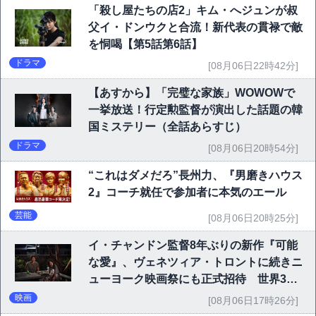
「殺し屋たちの店2」キム・へジュンが叔
父イ・ドンウクと合流！新代表の貫禄で敵
を恫喝【第5話第6話】
ドラマ
[08月06日22時42分]
【あすから】「完璧な家族」WOWOWで
一挙放送！行定勲監督が演出した話題の韓
国ミステリー（全話あらすじ）
ドラマ
[08月06日20時54分]
“これはダメだろ”長州力、『男磨きハウス
2』コーチ就任で参加者に本気のエール
芸能
[08月06日20時25分]
イ・チャンドン監督8年ぶりの新作『可能
な愛』、ヴェネツィア・トロントに続きニ
ューヨーク映画祭にも正式招待 世界3大
映画祭で快挙｜Netflix映画
映画
[08月06日17時26分]