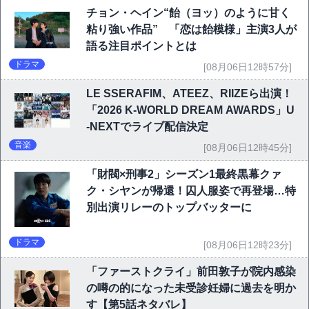
チョン・ヘイン“飴（ヨッ）のように甘く
粘り強い作品” 「恋は飴模様」主演3人が
語る注目ポイントとは
ドラマ
[08月06日12時57分]
LE SSERAFIM、ATEEZ、RIIZEら出演！
「2026 K-WORLD DREAM AWARDS」U
-NEXTでライブ配信決定
音楽
[08月06日12時45分]
「財閥×刑事2」シーズン1最終黒幕クァ
ク・シヤンが帰還！囚人服姿で再登場…特
別出演リレーのトップバッターに
ドラマ
[08月06日12時23分]
「ファーストクライ」前田敦子が院内感染
の噂の的になった未受診妊婦に過去を明か
す【第5話ネタバレ】