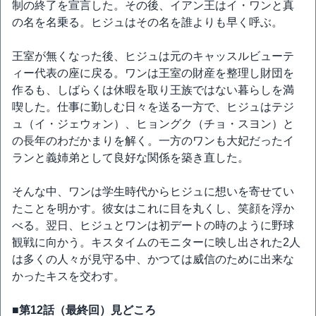
制の終了を宣言した。その後、イアン王はイ・ワンと真
の名を名乗る。ヒジュはその名を誰よりも早く呼ぶ。
王室が無くなった後、ヒジュは元のキャッスルビューテ
ィー代表の座に戻る。ワンは王室の財産を整理し財団を
作るも、しばらくは休暇を取り王族ではない暮らしを満
喫した。仕事に勤しむ日々を送る一方で、ヒジュはテジ
ュ（イ・ジェウォン）、ヒョングク（チョ・スヨン）と
の長年のわだかまりを解く。一方のワンも大妃だったイ
ランと義姉弟として良好な関係を築き直した。
そんな中、ワンは学生時代からヒジュに想いを寄せてい
たことを明かす。彼女はこれに目を丸くし、笑顔を浮か
べる。翌日、ヒジュとワンは初デートの時のように野球
観戦に向かう。キスタイムのモニターに映し出された2人
は多くの人々が見守る中、かつては威信のために出来な
かったキスを交わす。
■第12話（最終回）見どころ