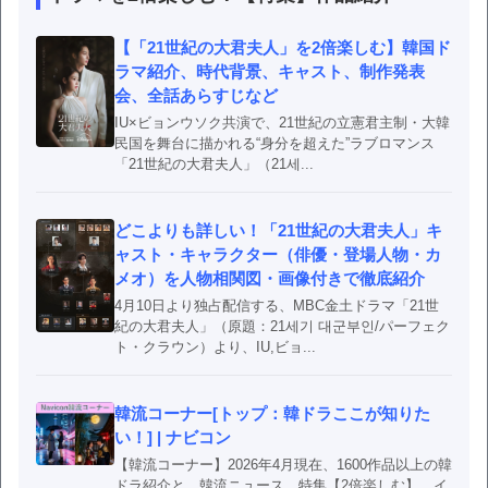
【「21世紀の大君夫人」を2倍楽しむ】韓国ド
ラマ紹介、時代背景、キャスト、制作発表
会、全話あらすじなど
IU×ビョンウソク共演で、21世紀の立憲君主制・大韓
民国を舞台に描かれる“身分を超えた”ラブロマンス
「21世紀の大君夫人」（21세...
どこよりも詳しい！「21世紀の大君夫人」キ
ャスト・キャラクター（俳優・登場人物・カ
メオ）を人物相関図・画像付きで徹底紹介
4月10日より独占配信する、MBC金土ドラマ「21世
紀の大君夫人」（原題：21세기 대군부인/パーフェク
ト・クラウン）より、IU,ビョ...
韓流コーナー[トップ：韓ドラここが知りた
い！] | ナビコン
【韓流コーナー】2026年4月現在、1600作品以上の韓
ドラ紹介と、韓流ニュース、特集【2倍楽しむ】、イ