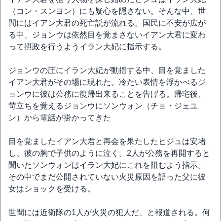
（コン・スンヨン）にも疑心を隠さない。そんな中、世
間にはイアン大君の死亡説が流れる。国民に不安が広が
る中、ジョンウは依然目を覚まさないイアン大君に変わ
って摂政を行うようイラン大妃に指示する。
ジョンウの圧にイラン大妃が動揺する中、目を覚ました
イアン大君がその場に現れた。冷たい表情を浮かべるジ
ョンウに彼は公務に復帰出来ることを告げる。帰宅後、
苛立ちを覚えるジョンウにソンウォン（チョ・ジェユ
ン）から電話が掛かってきた
目を覚ましたイアン大君と再会を果たしたヒジュは安堵
し、彼の胸で子供のように泣く。2人が公務を再開すると
聞いたソンウォンはイラン大妃にこれを阻むよう指示。
その中でまだ公開されていない火災原因を語った父に彼
女はショックを受ける。
世間には近衛隊の1人が火災の犯人だ、と報道される。何