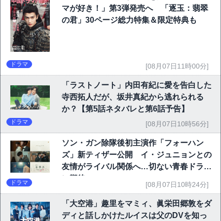
マが好き！」第3弾発売へ 「逐玉：翡翠
の君」30ページ総力特集＆限定特典も
ドラマ
[08月07日11時00分]
「ラストノート」内田有紀に愛を告白した
寺西拓人だが、坂井真紀から逃れられる
か？【第5話ネタバレと第6話予告】
ドラマ
[08月07日10時56分]
ソン・ガン除隊後初主演作「フォーハン
ズ」新ティザー公開 イ・ジュニョンとの
友情がライバル関係へ…切ない青春ドラマ
に期待
ドラマ
[08月07日10時24分]
「大空港」趣里をマミィ、眞栄田郷敦をダ
ディと話しかけたルイスは父のDVを知っ