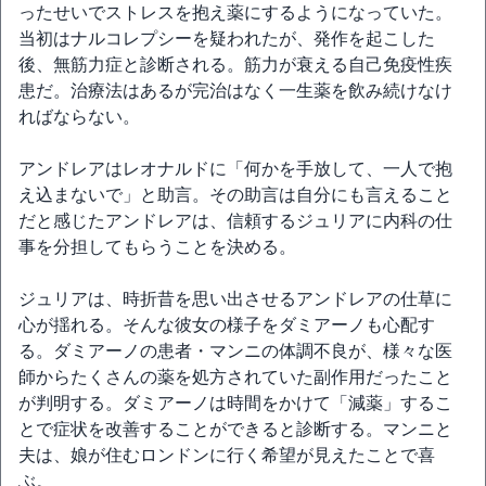
ったせいでストレスを抱え薬にするようになっていた。
当初はナルコレプシーを疑われたが、発作を起こした
後、無筋力症と診断される。筋力が衰える自己免疫性疾
患だ。治療法はあるが完治はなく一生薬を飲み続けなけ
ればならない。
アンドレアはレオナルドに「何かを手放して、一人で抱
え込まないで」と助言。その助言は自分にも言えること
だと感じたアンドレアは、信頼するジュリアに内科の仕
事を分担してもらうことを決める。
ジュリアは、時折昔を思い出させるアンドレアの仕草に
心が揺れる。そんな彼女の様子をダミアーノも心配す
る。ダミアーノの患者・マンニの体調不良が、様々な医
師からたくさんの薬を処方されていた副作用だったこと
が判明する。ダミアーノは時間をかけて「減薬」するこ
とで症状を改善することができると診断する。マンニと
夫は、娘が住むロンドンに行く希望が見えたことで喜
ぶ。