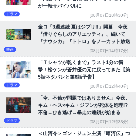
が一転サバイバルに
ドラマ
[08月07日18時30分]
金ロ「3週連続 夏はジブリ!!」開幕 今夜
『借りぐらしのアリエッティ』、続いて
『ナウシカ』『トトロ』をノーカット放送
映画
[08月07日14時17分]
「Ｔシャツが乾くまで」ラスト1分の衝
撃！松ケンが蒼井優の元に戻ってきた【第
5話ネタバレと第6話予告】
ドラマ
[08月07日12時40分]
「今、不倫が問題ではありません」今夜、
キム・ヘス×キム・ジフンが死体を処理!?
不倫→ひき逃げ→暴走の連鎖が始まる
ドラマ
[08月07日12時33分]
＜山河令＞ゴン・ジュン主演「暗河伝」つ