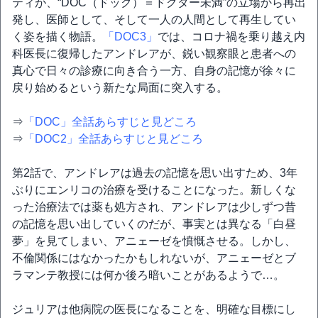
ティが、“DOC（ドック）＝ドクター未満”の立場から再出
発し、医師として、そして一人の人間として再生してい
く姿を描く物語。
「DOC3」
では、コロナ禍を乗り越え内
科医長に復帰したアンドレアが、鋭い観察眼と患者への
真心で日々の診療に向き合う一方、自身の記憶が徐々に
戻り始めるという新たな局面に突入する。
⇒
「DOC」全話あらすじと見どころ
⇒
「DOC2」全話あらすじと見どころ
第2話で、アンドレアは過去の記憶を思い出すため、3年
ぶりにエンリコの治療を受けることになった。新しくな
った治療法では薬も処方され、アンドレアは少しずつ昔
の記憶を思い出していくのだが、事実とは異なる「白昼
夢」を見てしまい、アニェーゼを憤慨させる。しかし、
不倫関係にはなかったかもしれないが、アニェーゼとブ
ラマンテ教授には何か後ろ暗いことがあるようで…。
ジュリアは他病院の医長になることを、明確な目標にし