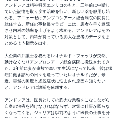
アンドレアは精神科医エンリコのもと、三年前に中断し
ていた記憶を取り戻す治療を行い、新しい薬を服用し始
める。アニェーゼはアンブロシアーノ総合病院の院長に
就任する。新任の事務長マラビーニは、患者を早く退院
させ内科の効率を上げるよう求める。アンドレアはその
対策として、内科が持っている膨大な患者のデータをま
とめるよう指示を出す。
大企業の弁護士を務めるレオナルド・フェッリが突然、
動けなくなりアンブロシアーノ総合病院に搬送されてき
た。3年前に妻が事故で車いす生活になって以来、彼は猛
烈に働き詰めの日々を送っていたレオナルドだが、最
近、突然の睡魔と虚脱症状に悩まされ原因を知りたい
と、アンドレアに診断を依頼する。
アンドレアは、医長としての膨大な業務をこなしながら
自身の治療を続けなければならず、次第に仕事が回らな
くなってくる。ジュリアは以前のように医長の仕事を分