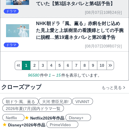
ていた【第3話ネタバレと第4話予告】
ドラマ
[08月07日10時24分]
NHK朝ドラ「風、薫る」赤痢を封じ込め
た見上愛と上坂樹里の看護婦としての手腕
に脱帽…第19週ネタバレと第20週予告
ドラマ
[08月07日09時07分]
1
2
3
4
5
6
7
8
9
10
96580
件中
1
～
15
件を表示しています。
クローズアップ
もっと見る
朝ドラ:風、薫る
大河:豊臣兄弟!
VIVANT
2026年夏(7月)国内ドラマ一覧
Netflix
Disney+
Netflix2026年作品
PrimeVideo
Disney+2026年作品