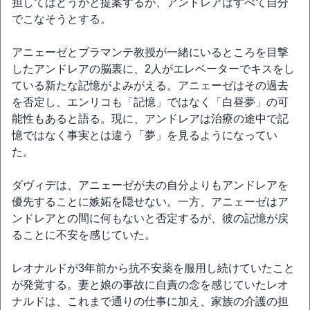
担してはどうかと提案するが、アンドレアはすべて自分
でこなそうとする。
アニェーゼとブラマンテ教授が一緒にいるところを目撃
したアンドレアの脳裏に、2人がエレベーターでキスをし
ている新たな記憶がよみがえる。アニェーゼはその過去
を否定し、エンリコも「記憶」ではなく「白昼夢」の可
能性もあると語る。現に、アンドレアは治療の途中で記
憶ではなく事実とは違う「夢」を見るようになってい
た。
ダヴィデは、アニェーゼが夫の自分よりもアンドレアを
優先することに嫉妬を隠せない。一方、アニェーゼはア
ンドレアとの間に何もないと否定するが、彼の記憶が戻
ることに不安を感じていた。
レオナルドが3年前から抗不安薬を服用し続けていたこと
が発覚する。妻と娘の事故に自責の念を感じていたレオ
ナルドは、これまで通りの仕事に加え、家族の介護の担