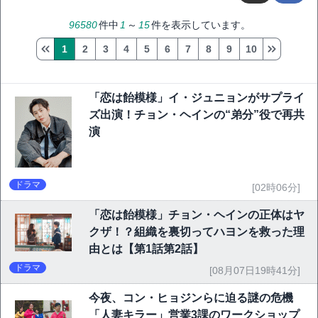
96580
件中
1
～
15
件を表示しています。
1
2
3
4
5
6
7
8
9
10
「恋は飴模様」イ・ジュニョンがサプライ
ズ出演！チョン・ヘインの“弟分”役で再共
演
ドラマ
[02時06分]
「恋は飴模様」チョン・ヘインの正体はヤ
クザ！？組織を裏切ってハヨンを救った理
由とは【第1話第2話】
ドラマ
[08月07日19時41分]
今夜、コン・ヒョジンらに迫る謎の危機
「人妻キラー」営業3課のワークショップ