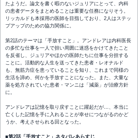
たようだ。論文を書く暇のないジュリアにとって、内科
の患者データをまとめることは重要な任務になりそう。
リッカルドも本採用の医師を目指しており、2人はステッ
プアップのための協力関係に。
第2話のテーマは「手放すこと」。アンドレアは内科医長
の多忙な仕事を一人で担い周囲に迷惑をかけてきたこと
を反省し、ジュリアやほかの医師たちに仕事を分担する
ことに。活動的な人生を送ってきた患者・レオナルド
も、無筋力症を患っていることを知り、これまで同様の
生活を諦め、何かを手放すことになった。また、大量な
薬を処方されていた患者・マンニは「減薬」が治療方針
に。
アンドレアは記憶を取り戻すことに躍起だが…、本当に
亡くした記憶を手に入れることが幸せにつながるのかど
うか、考えさせられる回となった。
■第2話「手放すこと」ネタバレあらすじ