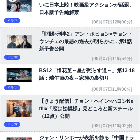
いに日本上陸！映画級アクションが話題、
日本版予告編解禁
ドラマ
[08月07日12時00分]
「財閥×刑事2」アン・ボヒョン×チョン・
ウンチェの最悪の過去が明らかに…第1話
新予告公開
ドラマ
[08月07日11時54分]
BS12「惜花芷～星が照らす道～」第13-18
話：端午節の夜～家族の裏切り
ドラマ
[08月07日11時30分]
【きょう配信】チョン・ヘイン×ハヨンNe
tflix「恋は飴模様」見どころと新スチール
（12点）公開
ドラマ
[08月07日11時02分]
ジャン・リンホーが表紙を飾る「中国ドラ