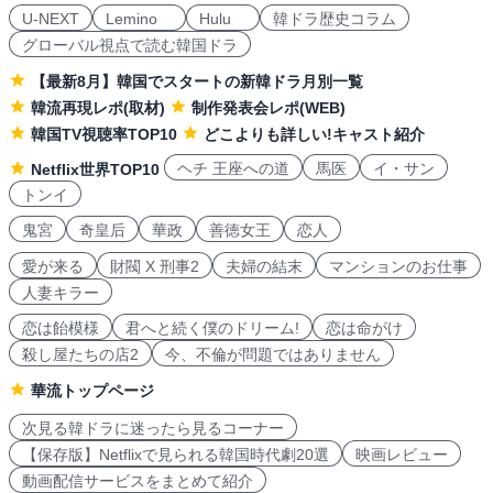
U-NEXT
Lemino
Hulu
韓ドラ歴史コラム
グローバル視点で読む韓国ドラ
【最新8月】韓国でスタートの新韓ドラ月別一覧
韓流再現レポ(取材)
制作発表会レポ(WEB)
韓国TV視聴率TOP10
どこよりも詳しい!キャスト紹介
ヘチ 王座への道
馬医
イ・サン
Netflix世界TOP10
トンイ
鬼宮
奇皇后
華政
善徳女王
恋人
愛が来る
財閥 X 刑事2
夫婦の結末
マンションのお仕事
人妻キラー
恋は飴模様
君へと続く僕のドリーム!
恋は命がけ
殺し屋たちの店2
今、不倫が問題ではありません
華流トップページ
次見る韓ドラに迷ったら見るコーナー
【保存版】Netflixで見られる韓国時代劇20選
映画レビュー
動画配信サービスをまとめて紹介