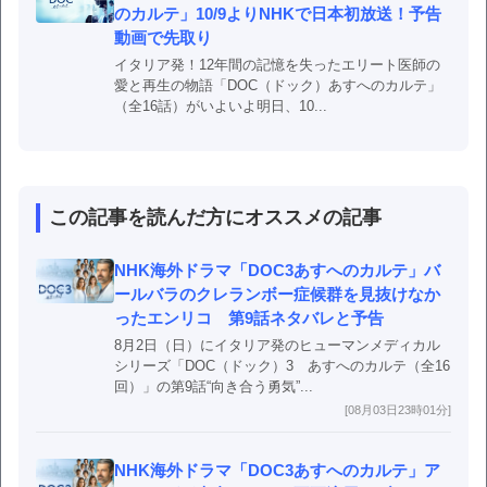
のカルテ」10/9よりNHKで日本初放送！予告
動画で先取り
イタリア発！12年間の記憶を失ったエリート医師の
愛と再生の物語「DOC（ドック）あすへのカルテ」
（全16話）がいよいよ明日、10...
この記事を読んだ方にオススメの記事
NHK海外ドラマ「DOC3あすへのカルテ」バ
ールバラのクレランボー症候群を見抜けなか
ったエンリコ 第9話ネタバレと予告
8月2日（日）にイタリア発のヒューマンメディカル
シリーズ「DOC（ドック）3 あすへのカルテ（全16
回）」の第9話“向き合う勇気”...
[08月03日23時01分]
NHK海外ドラマ「DOC3あすへのカルテ」ア