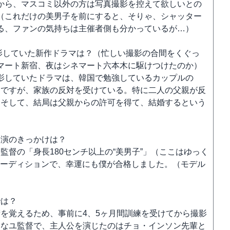
から、マスコミ以外の方は写真撮影を控えて欲しいとの
（これだけの美男子を前にすると、そりゃ、シャッター
る、ファンの気持ちは主催者側も分かっているが…）
影していた新作ドラマは？（忙しい撮影の合間をくぐっ
マート新宿、夜はシネマート六本木に駆けつけたのか）
影していたドラマは、韓国で勉強しているカップルの
んですが、家族の反対を受けている。特に二人の父親が反
。そして、結局は父親からの許可を得て、結婚するという
出演のきっかけは？
督の「身長180センチ以上の“美男子”」（ここはゆっく
たオーディションで、幸運にも僕が合格しました。（モデル
では？
を覚えるため、事前に4、5ヶ月間訓練を受けてから撮影
名なユ監督で、主人公を演じたのはチョ・インソン先輩と