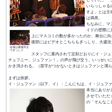
いらっしゃる
すよ」とは主
は満席。
ちなみに、マ
イドの壁際に
上にマスコミの数が多かったのか、舞台に向
後部にはビデオとこちらもぎっしり、大盛況
会場は最後列ま
でぎっしり
スタッフに案内されて定刻どおりにイ・ジュ
チュフニー、ジュファン！」の声が飛び交う。いっせい
かき消される。（苗字がつかないときはジュファンと濁
まずは挨拶。
イ・ジュファン（以下、イ）：こんにちは、イ・ジュフ
本当にありが
させていただ
の「そんなこ