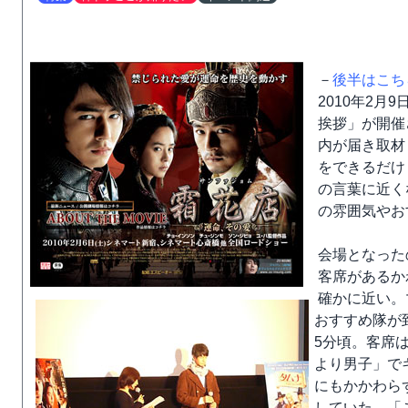
－
後半はこち
2010年2
挨拶」が開催
内が届き取材
をできるだけ
の言葉に近く
の雰囲気や
会場となった
客席があるか
確かに近い。
おすすめ隊が
5分頃。客席
より男子」で
にもかかわら
していた。「