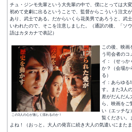
チュ・ジンモ先輩という大先輩の中で、僕にとっては大
初めて史劇に出るということで、監督からこういう注文
あり、武士である。だからいくら花美男であろうと、武
いわれたので、そこを注意しました。（通訳の後、「ソ
語はカタカナで表記）
この後、映画
う司会者のコ
イ：（せっか
か？（会場か
る）
イ：あらゆる
す。また3人
差がだんだん
ら、映画をご
い（エッチな
この3人の心が激しく揺れるのか！
覧ください。
よね！（おっと。大人の発言に続き大人の気遣いにまた