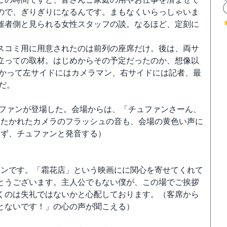
ので、ぎりぎりになるんです。まもなくいらっしゃいま
催者側と見られる女性スタッフの談。なるほど、定刻に
スコミ用に用意されたのは前列の座席だけ。後は、両サ
立っての取材。はじめからその予定だったのか、想像以
かって左サイドにはカメラマン、右サイドには記者、最
だ。
ファンが登場した。会場からは、「チュファンさーん、
にたかれたカメラのフラッシュの音も、会場の黄色い声に
らず、チュファンと発音する）
ァンです。「霜花店」という映画にに関心を寄せてくれ
て
とうございます。主人公でもない僕が、この場でご挨拶
くのは失礼ではないかと心配しております。（客席から
とないです！」の心の声が聞こえる）