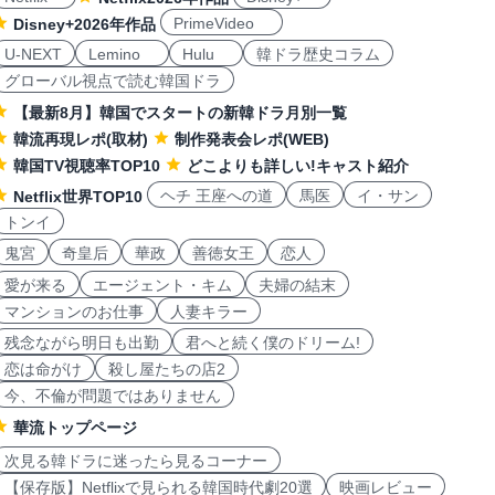
PrimeVideo
Disney+2026年作品
U-NEXT
Lemino
Hulu
韓ドラ歴史コラム
グローバル視点で読む韓国ドラ
【最新8月】韓国でスタートの新韓ドラ月別一覧
韓流再現レポ(取材)
制作発表会レポ(WEB)
韓国TV視聴率TOP10
どこよりも詳しい!キャスト紹介
ヘチ 王座への道
馬医
イ・サン
Netflix世界TOP10
トンイ
鬼宮
奇皇后
華政
善徳女王
恋人
愛が来る
エージェント・キム
夫婦の結末
マンションのお仕事
人妻キラー
残念ながら明日も出勤
君へと続く僕のドリーム!
恋は命がけ
殺し屋たちの店2
今、不倫が問題ではありません
華流トップページ
次見る韓ドラに迷ったら見るコーナー
【保存版】Netflixで見られる韓国時代劇20選
映画レビュー