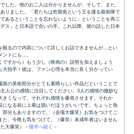
変でした。他のお二人は分かりませんが。そして、また、
がありました。「君たちは乾龍衛という王を護る親衛隊で
士であるということを忘れないように」ということを再三
ウデス」と日本語で合いの手。これ以降、彼の話した日本
を観るので内容について詳しくお話できませんが…とい
メントにも…。
くですから）もう少し（映画の）説明を加えましょう
ら大拍手！彼は、ファン心理を本当に良く分かってい
場面の美術部分がとても素晴らしい作品だということで
の主人公の感情に注目してください。3人の感情の微妙な
大きくなって、それぞれ感情を爆発させます。それか
覧になる前に上着は脱いだほうがいいです。ちょっと熱
）部分もありますので。（会場大爆笑）お気をつけてご
また、今晩も気をつけて。（爆笑）未成年者はいません
また大爆笑）－
後半へ続く
－