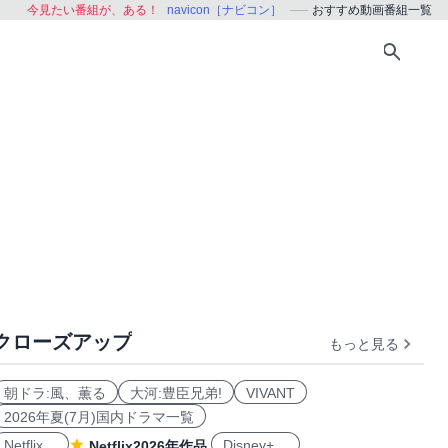
今見たい番組が、ある！
navicon［ナビコン］
おすすめ動画番組一覧
クローズアップ
もっと見る
おすすめ
朝ドラ:風、薫る
大河:豊臣兄弟!
VIVANT
2026年夏(7月)国内ドラマ一覧
Netflix
Disney+
Netflix2026年作品