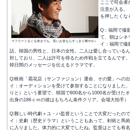
ここで司会者
注意が入る。
を押したくな
Q：福岡で撮
て、朝はシネ
マフラーぐるぐる巻きでも、長いお首ならすっきり爽やか♪
イ：福岡で撮
話。韓国の男性と、日本の女性。二人は愛し合っている
対しており、二人は許可を得るため作戦を立てるんです
韓日間のメッセージを伝えるドラマです。
Q:映画「霜花店（サンファジョン）運命、その愛」への
イ：オーディションを受けて参加することになりました。監
りと）という要望で、韓国で800名から1000名が受け
出身の186ｃｍの彼はもちろん条件クリア。会場大拍手）
Q:難しい時代劇＋ユ・ハ監督ということで大変だったの
イ：史劇（歴史ドラマ）ということもあって、剣術と馬術
に入りました。体力的に大変でしたね。監督はとても有