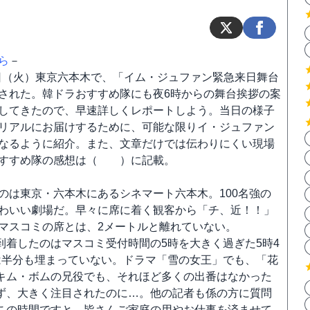
ら
－
月9日（火）東京六本木で、「イム・ジュファン緊急来日舞台
された。韓ドラおすすめ隊にも夜6時からの舞台挨拶の案
してきたので、早速詳しくレポートしよう。当日の様子
リアルにお届けするために、可能な限りイ・ジュファン
なるように紹介。また、文章だけでは伝わりにくい現場
おすすめ隊の感想は（ ）に記載。
のは東京・六本木にあるシネマート六本木。100名強の
わいい劇場だ。早々に席に着く観客から「チ、近！！」
マスコミの席とは、2メートルと離れていない。
到着したのはマスコミ受付時間の5時を大きく過ぎた5時4
は半分も埋まっていない。ドラマ「雪の女王」でも、「花
キム・ボムの兄役でも、それほど多くの出番はなかった
ず、大きく注目されたのに…。他の記者も係の方に質問
この時間ですと、皆さんご家庭の用やお仕事を済ませて