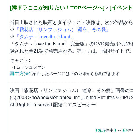
[韓ドラここが知りたい！TOPページへ]
[イベン
>
当日上映された映画とダイジェスト映像は、次の作品か
※
「霜花店（サンファジョム） 運命、その愛」
※
「タムナ～Love the Island」
「タムナ～Love the Island 完全版」のDVD発売
録された全21話で発売される。詳しくは、番組サイトで
キャスト:
イム・ジュファン
再生方法:
紹介したページには上の※印から移動できます
映画「霜花店（サンファジョム） 運命、その愛」画像の
(C)2008 Showbox/Mediaplex, Inc.,United Pictures & OPUS
All Rights Reserved.配給：エスピーオー
1005
件中
1
～
10
件