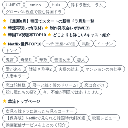
U-NEXT
Lemino
Hulu
韓ドラ歴史コラム
グローバル視点で読む韓国ドラ
【最新8月】韓国でスタートの新韓ドラ月別一覧
韓流再現レポ(取材)
制作発表会レポ(WEB)
韓国TV視聴率TOP10
どこよりも詳しい!キャスト紹介
ヘチ 王座への道
馬医
イ・サン
Netflix世界TOP10
トンイ
鬼宮
奇皇后
華政
善徳女王
恋人
愛が来る
財閥 X 刑事2
夫婦の結末
マンションのお仕事
人妻キラー
恋は飴模様
君へと続く僕のドリーム!
恋は命がけ
殺し屋たちの店2
今、不倫が問題ではありません
華流トップページ
次見る韓ドラに迷ったら見るコーナー
【保存版】Netflixで見られる韓国時代劇20選
映画レビュー
動画配信サービスをまとめて紹介