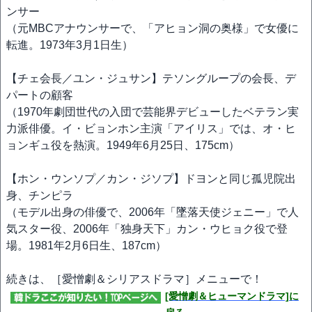
ンサー
（元MBCアナウンサーで、「アヒョン洞の奥様」で女優に
転進。1973年3月1日生）
【チェ会長／ユン・ジュサン】テソングループの会長、デ
パートの顧客
（1970年劇団世代の入団で芸能界デビューしたベテラン実
力派俳優。イ・ビョンホン主演「アイリス」では、オ・ヒ
ョンギュ役を熱演。1949年6月25日、175cm）
【ホン・ウンソプ／カン・ジソプ】ドヨンと同じ孤児院出
身、チンピラ
（モデル出身の俳優で、2006年「墜落天使ジェニー」で人
気スター役、2006年「独身天下」カン・ウヒョク役で登
場。1981年2月6日生、187cm）
続きは、［愛憎劇＆シリアスドラマ］メニューで！
[愛憎劇＆ヒューマンドラマ]に