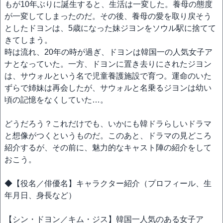
もが10年ぶりに誕生すると、生活は一変した。養母の態度
が一変してしまったのだ。その後、養母の愛を取り戻そう
としたドヨンは、5歳になった妹ジヨンをソウル駅に捨てて
きてしまう。
時は流れ、20年の時が過ぎ、ドヨンは韓国一の人気女子ア
ナとなっていた。一方、ドヨンに置き去りにされたジヨン
は、サウォルという名で児童養護施設で育つ。運命のいた
ずらで姉妹は再会したが、サウォルと名乗るジヨンは幼い
頃の記憶をなくしていた…。
どうだろう？これだけでも、いかにも韓ドラらしいドラマ
と想像がつくというものだ。このあと、ドラマの見どころ
紹介するが、その前に、魅力的なキャスト陣の紹介をして
おこう。
◆【役名／俳優名】キャラクター紹介（プロフィール、生
年月日、身長など）
【シン・ドヨン／キム・ジス】韓国一人気のある女子ア