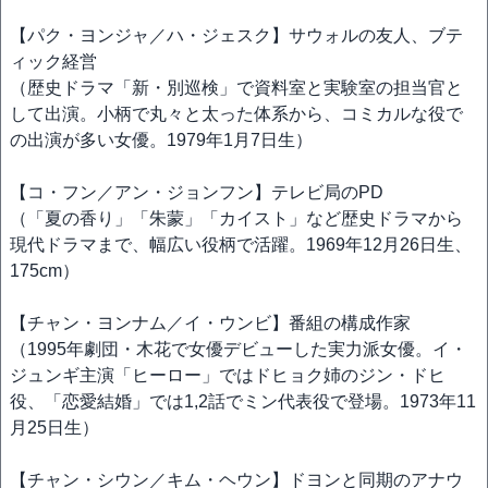
【パク・ヨンジャ／ハ・ジェスク】サウォルの友人、ブテ
ィック経営
（歴史ドラマ「新・別巡検」で資料室と実験室の担当官と
して出演。小柄で丸々と太った体系から、コミカルな役で
の出演が多い女優。1979年1月7日生）
【コ・フン／アン・ジョンフン】テレビ局のPD
（「夏の香り」「朱蒙」「カイスト」など歴史ドラマから
現代ドラマまで、幅広い役柄で活躍。1969年12月26日生、
175cm）
【チャン・ヨンナム／イ・ウンビ】番組の構成作家
（1995年劇団・木花で女優デビューした実力派女優。イ・
ジュンギ主演「ヒーロー」ではドヒョク姉のジン・ドヒ
役、「恋愛結婚」では1,2話でミン代表役で登場。1973年11
月25日生）
【チャン・シウン／キム・ヘウン】ドヨンと同期のアナウ