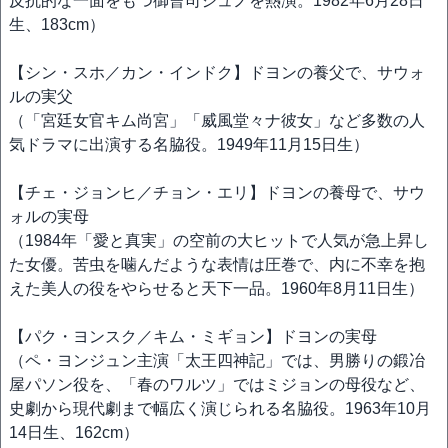
反抗的な一面をもつ御曹司ジュノを熱演。1982年6月28日
生、183cm）
【シン・スホ／カン・インドク】ドヨンの養父で、サウォ
ルの実父
（「宮廷女官キム尚宮」「威風堂々ナ彼女」など多数の人
気ドラマに出演する名脇役。1949年11月15日生）
【チェ・ジョンヒ／チョン・エリ】ドヨンの養母で、サウ
ォルの実母
（1984年「愛と真実」の空前の大ヒットで人気が急上昇し
た女優。苦虫を噛んだような表情は圧巻で、内に不幸を抱
えた美人の役をやらせると天下一品。1960年8月11日生）
【パク・ヨンスク／キム・ミギョン】ドヨンの実母
（ペ・ヨンジュン主演「太王四神記」では、男勝りの鍛冶
屋パソン役を、「春のワルツ」ではミジョンの母役など、
史劇から現代劇まで幅広く演じられる名脇役。1963年10月
14日生、162cm）