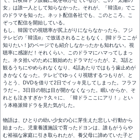
て、日夜韓ドラ談義に花を咲かせているが、この「太陽の
女」は誰一人として知らなかった。それが、「韓流α」でこ
のドラマを知った。ネット配信各社でも、このところ、こ
ぞって配信を開始している。
もし、韓国での視聴率が尻上がりにならなかったら、フジ
テレビの「韓流α」で放送されることもなく、[韓ドラここが
知りたい！]のページでも紹介しなかったかも知れない。視
聴率に感謝だ！それくらい、このドラマにハマってしまっ
た。ネタ拾いのために観始めたドラマだったが、2、3話と
観るうちにやめられなくなり、4話あたりではもう歯止めが
きかなくなった。テレビでゆっくり視聴するつもりが、と
うとう、DVDを借りて2日でイッキ見してしまった。フラフ
ラだ～。3日目の朝は目が開かなくなった。眠いからか、そ
れとも泣きすぎか？久々に、「韓ドラここにアリ！」とい
う本格派韓ドラを見た気がした。
物語は、ひとりの幼い少女の心に芽生えた悲しい行動から
始まった。児童養護施設で育ったドヨンは、誰もがうらや
む裕福な家庭に引き取られたが、養父母に諦めていた子ど