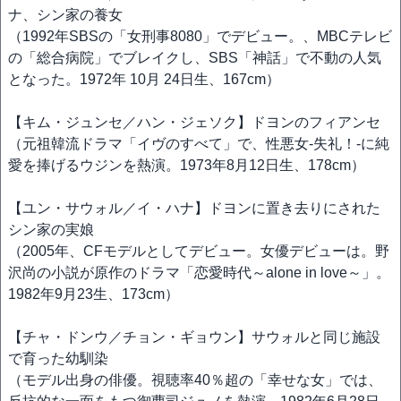
ナ、シン家の養女
（1992年SBSの「女刑事8080」でデビュー。、MBCテレビ
の「総合病院」でブレイクし、SBS「神話」で不動の人気
となった。1972年 10月 24日生、167cm）
【キム・ジュンセ／ハン・ジェソク】ドヨンのフィアンセ
（元祖韓流ドラマ「イヴのすべて」で、性悪女-失礼！-に純
愛を捧げるウジンを熱演。1973年8月12日生、178cm）
【ユン・サウォル／イ・ハナ】ドヨンに置き去りにされた
シン家の実娘
（2005年、CFモデルとしてデビュー。女優デビューは。野
沢尚の小説が原作のドラマ「恋愛時代～alone in love～」。
1982年9月23生、173cm）
【チャ・ドンウ／チョン・ギョウン】サウォルと同じ施設
で育った幼馴染
（モデル出身の俳優。視聴率40％超の「幸せな女」では、