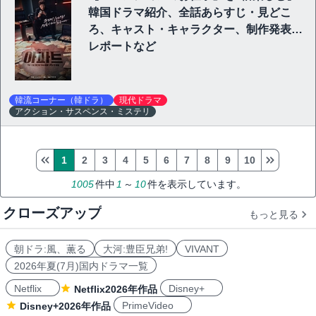
韓国ドラマ紹介、全話あらすじ・見どこ
ろ、キャスト・キャラクター、制作発表会
レポートなど
韓流コーナー（韓ドラ）
現代ドラマ
アクション・サスペンス・ミステリ
1
2
3
4
5
6
7
8
9
10
1005
件中
1
～
10
件を表示しています。
クローズアップ
もっと見る
朝ドラ:風、薫る
大河:豊臣兄弟!
VIVANT
2026年夏(7月)国内ドラマ一覧
Netflix
Disney+
Netflix2026年作品
PrimeVideo
Disney+2026年作品