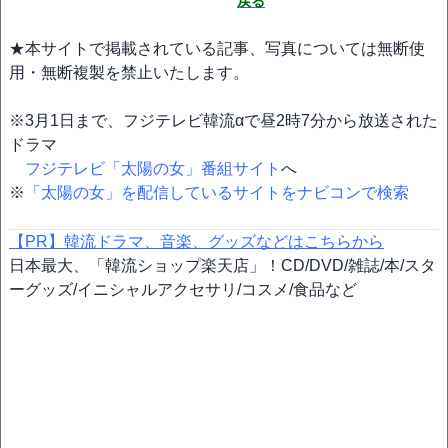
戻る
★本サイトで掲載されている記事、写真については無断使
用・無断複製を禁止いたします。
※3月1日まで、フジテレビ韓流αで昼2時7分から放送された
ドラマ
フジテレビ「太陽の女」番組サイト
へ
※
「太陽の女」を配信しているサイトをナビコンで検索
【PR】韓流ドラマ、音楽、グッズなどはこちらから
日本最大、「韓流ショップ楽天店」！CD/DVD/雑誌/本/スタ
ーグッズ/イニシャルアクセサリ/コスメ/食品など