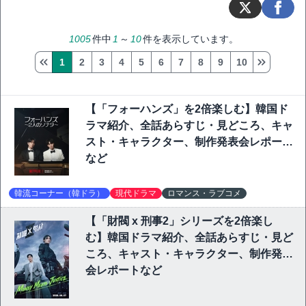
1005
件中
1
～
10
件を表示しています。
1
2
3
4
5
6
7
8
9
10
【「フォーハンズ」を2倍楽しむ】韓国ド
ラマ紹介、全話あらすじ・見どころ、キャ
スト・キャラクター、制作発表会レポート
など
韓流コーナー（韓ドラ）
現代ドラマ
ロマンス・ラブコメ
【「財閥 x 刑事2」シリーズを2倍楽し
む】韓国ドラマ紹介、全話あらすじ・見ど
ころ、キャスト・キャラクター、制作発表
会レポートなど