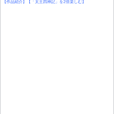
【作品紹介】
【「太王四神記」を2倍楽しむ】