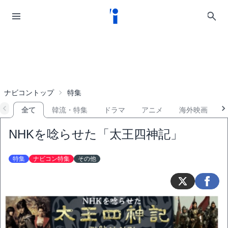
ナビコントップ
特集
全て
韓流・特集
ドラマ
アニメ
海外映画
NHKを唸らせた「太王四神記」
特集
ナビコン特集
その他