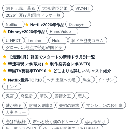
朝ドラ:風、薫る
大河:豊臣兄弟!
VIVANT
2026年夏(7月)国内ドラマ一覧
Netflix
Disney+
Netflix2026年作品
PrimeVideo
Disney+2026年作品
U-NEXT
Lemino
Hulu
韓ドラ歴史コラム
グローバル視点で読む韓国ドラ
【最新8月】韓国でスタートの新韓ドラ月別一覧
韓流再現レポ(取材)
制作発表会レポ(WEB)
韓国TV視聴率TOP10
どこよりも詳しい!キャスト紹介
ヘチ 王座への道
馬医
イ・サン
Netflix世界TOP10
トンイ
鬼宮
奇皇后
華政
善徳女王
恋人
愛が来る
財閥 X 刑事2
夫婦の結末
マンションのお仕事
人妻キラー
恋は飴模様
君へと続く僕のドリーム!
恋は命がけ
殺し屋たちの店2
今、不倫が問題ではありません