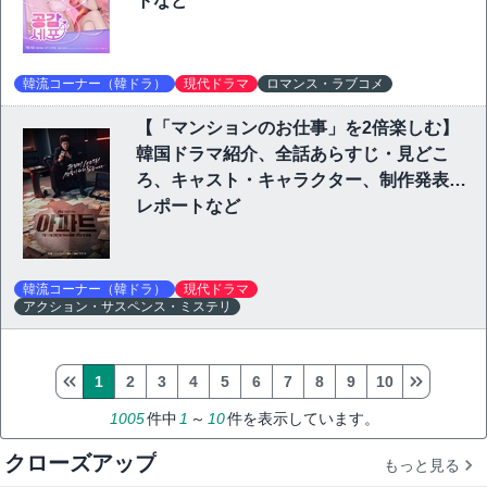
トなど
韓流コーナー（韓ドラ）
現代ドラマ
ロマンス・ラブコメ
【「マンションのお仕事」を2倍楽しむ】
韓国ドラマ紹介、全話あらすじ・見どこ
ろ、キャスト・キャラクター、制作発表会
レポートなど
韓流コーナー（韓ドラ）
現代ドラマ
アクション・サスペンス・ミステリ
1
2
3
4
5
6
7
8
9
10
1005
件中
1
～
10
件を表示しています。
クローズアップ
もっと見る