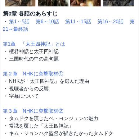
第0章 各話のあらすじ
・
第1～5話
第6～10話
第11～15話
第16～20話
第
21～最終話
第1章 「太王四神記」とは
・ 檀君神話と太王四神記
・ 三国時代の中の高句麗
第２章 NHKに突撃取材①
・ NHKが「太王四神記」を選んだ理由
・ 視聴者からの反響
・ 字幕について
第３章 NHKに突撃取材②
・ タムドクを演じたペ・ヨンジュンの魅力
・ 常識を覆した「太王四神記」
・ キム・ジョンハク監督が描きたかったタムドク