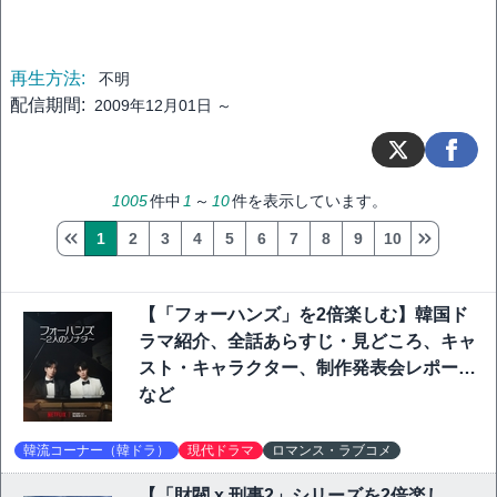
再生方法:
不明
配信期間:
2009年12月01日 ～
1005
件中
1
～
10
件を表示しています。
1
2
3
4
5
6
7
8
9
10
【「フォーハンズ」を2倍楽しむ】韓国ド
ラマ紹介、全話あらすじ・見どころ、キャ
スト・キャラクター、制作発表会レポート
など
韓流コーナー（韓ドラ）
現代ドラマ
ロマンス・ラブコメ
【「財閥 x 刑事2」シリーズを2倍楽し