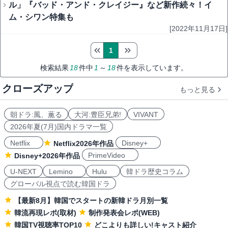
ル」『バッド・アンド・クレイジー』など新作続々！イ
ム・シワン特集も
[2022年11月17日]
1
検索結果
18
件中
1
～
18
件を表示しています。
クローズアップ
もっと見る
朝ドラ:風、薫る
大河:豊臣兄弟!
VIVANT
2026年夏(7月)国内ドラマ一覧
Netflix
Disney+
Netflix2026年作品
PrimeVideo
Disney+2026年作品
U-NEXT
Lemino
Hulu
韓ドラ歴史コラム
グローバル視点で読む韓国ドラ
【最新8月】韓国でスタートの新韓ドラ月別一覧
韓流再現レポ(取材)
制作発表会レポ(WEB)
韓国TV視聴率TOP10
どこよりも詳しい!キャスト紹介