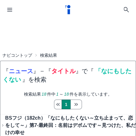
ナビコントップ
検索結果
『
ニュース
』
−
『
タイトル
』で『
「なにもした
くない
』を検索
検索結果
18
件中
1
～
18
件を表示しています。
1
BSフジ（182ch）「なにもしたくない～立ち止まって、恋
をして～」第7-最終回：名前はデボムです～見つけた、私だ
けの幸せ