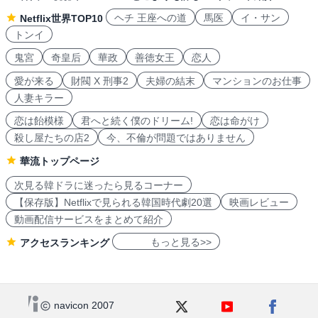
ヘチ 王座への道
馬医
イ・サン
Netflix世界TOP10
トンイ
鬼宮
奇皇后
華政
善徳女王
恋人
愛が来る
財閥 X 刑事2
夫婦の結末
マンションのお仕事
人妻キラー
恋は飴模様
君へと続く僕のドリーム!
恋は命がけ
殺し屋たちの店2
今、不倫が問題ではありません
華流トップページ
次見る韓ドラに迷ったら見るコーナー
【保存版】Netflixで見られる韓国時代劇20選
映画レビュー
動画配信サービスをまとめて紹介
もっと見る>>
アクセスランキング
navicon 2007