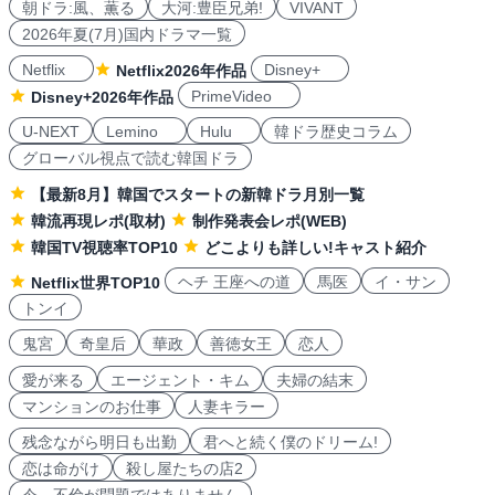
朝ドラ:風、薫る
大河:豊臣兄弟!
VIVANT
2026年夏(7月)国内ドラマ一覧
Netflix
Disney+
Netflix2026年作品
PrimeVideo
Disney+2026年作品
U-NEXT
Lemino
Hulu
韓ドラ歴史コラム
グローバル視点で読む韓国ドラ
【最新8月】韓国でスタートの新韓ドラ月別一覧
韓流再現レポ(取材)
制作発表会レポ(WEB)
韓国TV視聴率TOP10
どこよりも詳しい!キャスト紹介
ヘチ 王座への道
馬医
イ・サン
Netflix世界TOP10
トンイ
鬼宮
奇皇后
華政
善徳女王
恋人
愛が来る
エージェント・キム
夫婦の結末
マンションのお仕事
人妻キラー
残念ながら明日も出勤
君へと続く僕のドリーム!
恋は命がけ
殺し屋たちの店2