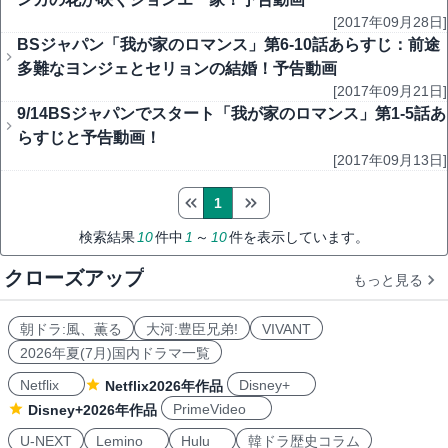
[2017年09月28日]
BSジャパン「我が家のロマンス」第6-10話あらすじ：前途
多難なヨンジェとセリョンの結婚！予告動画
[2017年09月21日]
9/14BSジャパンでスタート「我が家のロマンス」第1-5話あ
らすじと予告動画！
[2017年09月13日]
1
検索結果
10
件中
1
～
10
件を表示しています。
クローズアップ
もっと見る
朝ドラ:風、薫る
大河:豊臣兄弟!
VIVANT
2026年夏(7月)国内ドラマ一覧
Netflix
Disney+
Netflix2026年作品
PrimeVideo
Disney+2026年作品
U-NEXT
Lemino
Hulu
韓ドラ歴史コラム