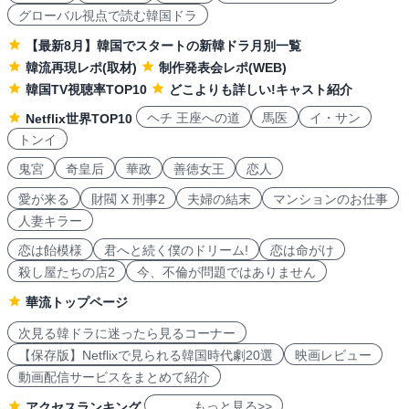
グローバル視点で読む韓国ドラ
【最新8月】韓国でスタートの新韓ドラ月別一覧
韓流再現レポ(取材)
制作発表会レポ(WEB)
韓国TV視聴率TOP10
どこよりも詳しい!キャスト紹介
ヘチ 王座への道
馬医
イ・サン
Netflix世界TOP10
トンイ
鬼宮
奇皇后
華政
善徳女王
恋人
愛が来る
財閥 X 刑事2
夫婦の結末
マンションのお仕事
人妻キラー
恋は飴模様
君へと続く僕のドリーム!
恋は命がけ
殺し屋たちの店2
今、不倫が問題ではありません
華流トップページ
次見る韓ドラに迷ったら見るコーナー
【保存版】Netflixで見られる韓国時代劇20選
映画レビュー
動画配信サービスをまとめて紹介
もっと見る>>
アクセスランキング