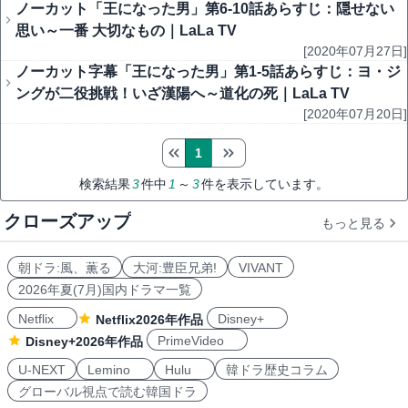
ノーカット「王になった男」第6-10話あらすじ：隠せない
思い～一番 大切なもの｜LaLa TV
[2020年07月27日]
ノーカット字幕「王になった男」第1-5話あらすじ：ヨ・ジ
ングが二役挑戦！いざ漢陽へ～道化の死｜LaLa TV
[2020年07月20日]
1
検索結果
3
件中
1
～
3
件を表示しています。
クローズアップ
もっと見る
朝ドラ:風、薫る
大河:豊臣兄弟!
VIVANT
2026年夏(7月)国内ドラマ一覧
Netflix
Disney+
Netflix2026年作品
PrimeVideo
Disney+2026年作品
U-NEXT
Lemino
Hulu
韓ドラ歴史コラム
グローバル視点で読む韓国ドラ