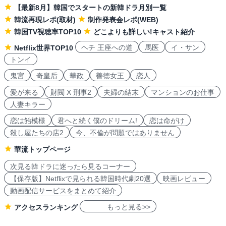
【最新8月】韓国でスタートの新韓ドラ月別一覧
韓流再現レポ(取材)
制作発表会レポ(WEB)
韓国TV視聴率TOP10
どこよりも詳しい!キャスト紹介
ヘチ 王座への道
馬医
イ・サン
Netflix世界TOP10
トンイ
鬼宮
奇皇后
華政
善徳女王
恋人
愛が来る
財閥 X 刑事2
夫婦の結末
マンションのお仕事
人妻キラー
恋は飴模様
君へと続く僕のドリーム!
恋は命がけ
殺し屋たちの店2
今、不倫が問題ではありません
華流トップページ
次見る韓ドラに迷ったら見るコーナー
【保存版】Netflixで見られる韓国時代劇20選
映画レビュー
動画配信サービスをまとめて紹介
もっと見る>>
アクセスランキング