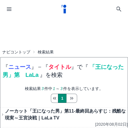
ナビコントップ
検索結果
『
ニュース
』
−
『
タイトル
』で『
「王になった
男」第 LaLa
』を検索
検索結果
3
件中
1
～
3
件を表示しています。
1
ノーカット「王になった男」第11-最終回あらすじ：残酷な
現実～王宮決戦｜LaLa TV
[2020年08月02日]