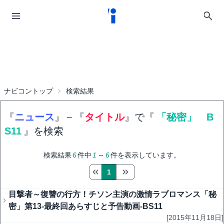
ナビコントップ
検索結果
『
ニュース
』
−
『
タイトル
』で『
「秘密」 B
S11
』を検索
検索結果
6
件中
1
～
6
件を表示しています。
1
目撃者～復讐の行方！チソン主演の激情ラブロマンス「秘
密」第13-最終回あらすじと予告動画-BS11
[2015年11月18日]