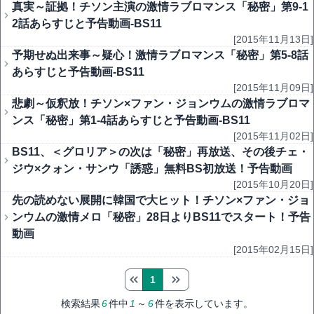
真実～証拠！チソン主演の激情ラブロマンス「秘密」第9-1
2話あらすじと予告動画-BS11
[2015年11月13日]
予期せぬ出来事～疑心！激情ラブロマンス「秘密」第5-8話
あらすじと予告動画-BS11
[2015年11月09日]
悲劇～仮釈放！チソン×ファン・ジョンウムの激情ラブロマ
ンス「秘密」第1-4話あらすじと予告動画-BS11
[2015年11月02日]
BS11、＜グロリア＞の次は「秘密」再放送、その後チェ・
ジウ×クォン・サンウ「誘惑」無料BS初放送！予告動画
[2015年10月20日]
先の読めない展開に韓国で大ヒット！チソン×ファン・ジョ
ンウムの激情メロ「秘密」28日よりBS11でスタート！予告
動画
[2015年02月15日]
1
検索結果
6
件中
1
～
6
件を表示しています。