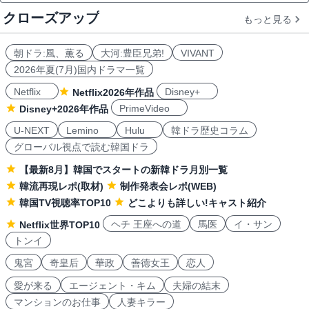
クローズアップ
もっと見る
朝ドラ:風、薫る
大河:豊臣兄弟!
VIVANT
2026年夏(7月)国内ドラマ一覧
Netflix
Disney+
Netflix2026年作品
PrimeVideo
Disney+2026年作品
U-NEXT
Lemino
Hulu
韓ドラ歴史コラム
グローバル視点で読む韓国ドラ
【最新8月】韓国でスタートの新韓ドラ月別一覧
韓流再現レポ(取材)
制作発表会レポ(WEB)
韓国TV視聴率TOP10
どこよりも詳しい!キャスト紹介
ヘチ 王座への道
馬医
イ・サン
Netflix世界TOP10
トンイ
鬼宮
奇皇后
華政
善徳女王
恋人
愛が来る
エージェント・キム
夫婦の結末
マンションのお仕事
人妻キラー