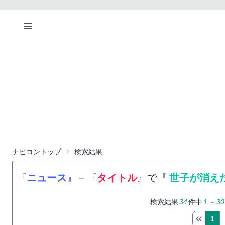
ナビコントップ
検索結果
『
ニュース
』
−
『
タイトル
』で『
世子が消え
検索結果
34
件中
1
～
30
1