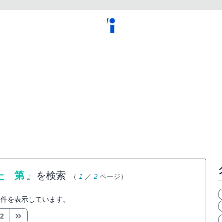
た 第
』を検索
（
1
／
2
ページ）
件を表示しています。
2