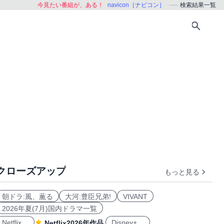
今見たい番組が、ある！
navicon［ナビコン］
検索結果一覧
クローズアップ
もっと見る
朝ドラ:風、薫る
大河:豊臣兄弟!
VIVANT
2026年夏(7月)国内ドラマ一覧
Netflix
Disney+
Netflix2026年作品