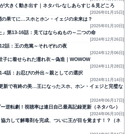
運命が大きく動き出す｜ネタバレなしあらすじ＆見どころ
[2026年01月15日]
死闘の果てに…スホとホン・イェジの未来は？
[2025年01月10日]
」第13-16話：見てはならぬもの～二つの命
[2024年12月26日]
-12話：王の危篤～それぞれの夜
[2024年12月06日]
：世子に着せられた濡れ衣～偽造｜WOWOW
[2024年11月28日]
1-4話：お忍びの外出～親としての選択
[2024年11月14日]
録更新で有終の美…王になったスホ、ホン・イェジと完璧な
[2024年06月17日]
イダー逆転劇！視聴率は連日自己最高記録更新（ネタバレ）
[2024年06月10日]
ジと協力して解毒剤を完成、ついに王が目を覚ます！？（ネ