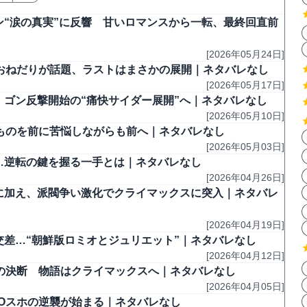
ン“涙の真実”に反響 甘いロマンスから一転、最終回直前
[2026年05月24日]
様”おねだりが話題、ラストはまさかの展開｜ネタバレなし
[2026年05月17日]
・ゴン反撃開始の“痛快サイダー展開”へ｜ネタバレなし
[2026年05月10日]
いものを前に苦悩しながらも前へ｜ネタバレなし
[2026年05月03日]
に…逆転の鍵を握る一手とは｜ネタバレなし
[2026年04月26日]
立に加え、派閥争い激化でクライマックスに突入｜ネタバレ
[2026年04月19日]
交差…“朝鮮版ロミオとジュリエット”｜ネタバレなし
[2026年04月12日]
ホの決断 物語はクライマックスへ｜ネタバレなし
[2026年04月05日]
XOスホの逆襲が始まる｜ネタバレなし