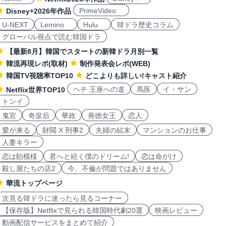
PrimeVideo
Disney+2026年作品
U-NEXT
Lemino
Hulu
韓ドラ歴史コラム
グローバル視点で読む韓国ドラ
【最新8月】韓国でスタートの新韓ドラ月別一覧
韓流再現レポ(取材)
制作発表会レポ(WEB)
韓国TV視聴率TOP10
どこよりも詳しい!キャスト紹介
ヘチ 王座への道
馬医
イ・サン
Netflix世界TOP10
トンイ
鬼宮
奇皇后
華政
善徳女王
恋人
愛が来る
財閥 X 刑事2
夫婦の結末
マンションのお仕事
人妻キラー
恋は飴模様
君へと続く僕のドリーム!
恋は命がけ
殺し屋たちの店2
今、不倫が問題ではありません
華流トップページ
次見る韓ドラに迷ったら見るコーナー
【保存版】Netflixで見られる韓国時代劇20選
映画レビュー
動画配信サービスをまとめて紹介