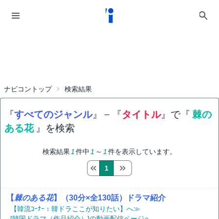
ナビコントップ
検索結果
『
すべてのジャンル
』
−
『
タイトル
』で『
棘の
ある花
』を検索
検索結果
1
件中
1
～
1
件を表示しています。
1
【
棘のある花
】（30分×全130話）ドラマ紹介
【韓流ｺｰﾅｰ：韓ドラここが知りたい】へ≫
[韓国ドラマ（作品紹介）]の動画配信ページへ