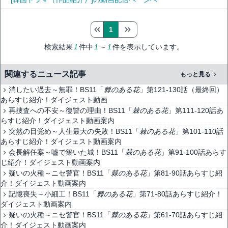
1
検索結果
1
件中
1
～
1
件を表示しています。
関連するニュース記事
もっと見る
消したい過去～無罪！BS11「
棘のある花
」第121-130話（最終回）
あらすじ紹介！ダイジェスト動画
再捜査への不安～復讐の理由！BS11「
棘のある花
」第111-120話あ
らすじ紹介！ダイジェスト動画案内
突然の目覚め～人生最大の失敗！BS11「
棘のある花
」第101-110話
あらすじ紹介！ダイジェスト動画案内
会長解任案～嘘で築いた城！BS11「
棘のある花
」第91-100話あらす
じ紹介！ダイジェスト動画案内
疑いの火種～ニセ警官！BS11「
棘のある花
」第81-90話あらすじ紹
介！ダイジェスト動画案内
記憶喪失～小細工！BS11「
棘のある花
」第71-80話あらすじ紹介！
ダイジェスト動画案内
疑いの火種～ニセ警官！BS11「
棘のある花
」第61-70話あらすじ紹
介！ダイジェスト動画案内