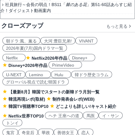
社員旅行～会長の弱点！BS11「
棘のある花
」第51-60話あらすじ紹
介！ダイジェスト動画案内
クローズアップ
もっと見る
朝ドラ:風、薫る
大河:豊臣兄弟!
VIVANT
2026年夏(7月)国内ドラマ一覧
Netflix
Disney+
Netflix2026年作品
PrimeVideo
Disney+2026年作品
U-NEXT
Lemino
Hulu
韓ドラ歴史コラム
グローバル視点で読む韓国ドラ
【最新8月】韓国でスタートの新韓ドラ月別一覧
韓流再現レポ(取材)
制作発表会レポ(WEB)
韓国TV視聴率TOP10
どこよりも詳しい!キャスト紹介
ヘチ 王座への道
馬医
イ・サン
Netflix世界TOP10
トンイ
鬼宮
奇皇后
華政
善徳女王
恋人