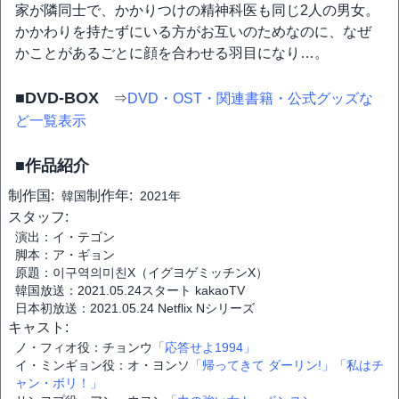
家が隣同士で、かかりつけの精神科医も同じ2人の男女。
かかわりを持たずにいる方がお互いのためなのに、なぜ
かことがあるごとに顔を合わせる羽目になり…。
■DVD-BOX
⇒
DVD・OST・関連書籍・公式グッズな
ど一覧表示
■作品紹介
制作国:
制作年:
韓国
2021年
スタッフ:
演出：イ・テゴン
脚本：ア・ギョン
原題：이구역의미친X（イグヨゲミッチンX）
韓国放送：2021.05.24スタート kakaoTV
日本初放送：2021.05.24 Netflix Nシリーズ
キャスト:
ノ・フィオ役：チョンウ
「応答せよ1994」
イ・ミンギョン役：オ・ヨンソ
「帰ってきて ダーリン!」
「私はチ
ャン・ボリ！」