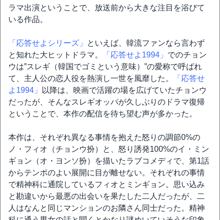
ラマ出演ということで、放送前から大きな注目を浴びて
いる作品。
「応答せよシリーズ」
といえば、韓流ファンなら言わず
と知れた大ヒットドラマ。
「応答せよ1994」
でのチョン
ウは”スレギ（韓国でゴミという意味）”の愛称で呼ばれ
て、主人公の恋人役を熱演し一世を風靡した。
「応答せ
よ1994」
以降は、映画で活躍の場を広げていたチョンウ
だったが、そんなスレギオッパが久しぶりのドラマ復帰
ということで、本作の配信を待ち望む声が多かった。
本作は、それぞれ異なる事情を抱えた怒りの調節0%の
ノ・フィオ（チョンウ扮）と、怒り誘発100%のイ・ミン
ギョン（オ・ヨンソ扮）を描いたラブコメディで、第1話
からテンポのよい展開に目が離せない。それぞれの事情
で精神科に通院しているフィオとミンギョン。思い込み
と勘違いから最悪の出会いを果たした二人だったが、二
人はなんと同じマンションのお隣さん同士だった。精神
科に通う男女の話と聞くとかなり謎めいていそうな印象