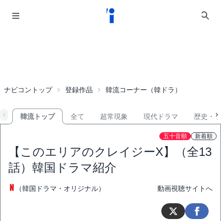
ナビコントップ
登録作品
韓流コーナー（韓ドラ）
韓流トップ
全て
超常現象
現代ドラマ
歴史・
五十音順
新着順
【このエリアのクレイジーX】（全13
話）韓国ドラマ紹介
（韓国ドラマ・オリジナル）
動画視聴サイトへ