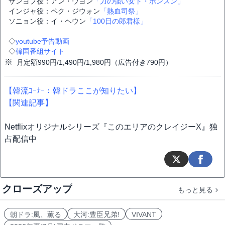
サンヨプ役：アン・ウヨン
「力の強い女ト・ボンスン」
インジャ役：ペク・ジウォン
「熱血司祭」
ソニョン役：イ・ヘウン
「100日の郎君様」
◇
youtube予告動画
◇
韓国番組サイト
※
月定額990円/1,490円/1,980円（広告付き790円）
【韓流ｺｰﾅｰ：韓ドラここが知りたい】
【関連記事】
Netflixオリジナルシリーズ『このエリアのクレイジーX』独
占配信中
クローズアップ
もっと見る
朝ドラ:風、薫る
大河:豊臣兄弟!
VIVANT