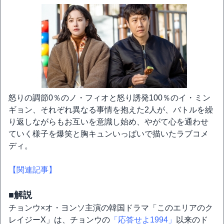
怒りの調節0％のノ・フィオと怒り誘発100％のイ・ミン
ギョン、それぞれ異なる事情を抱えた2人が、バトルを繰
り返しながらもお互いを意識し始め、やがて心を通わせ
ていく様子を爆笑と胸キュンいっぱいで描いたラブコメ
ディ。
【関連記事】
■解説
チョンウ×オ・ヨンソ主演の韓国ドラマ「このエリアのク
レイジーX」は、チョンウの
「応答せよ1994」
以来のド