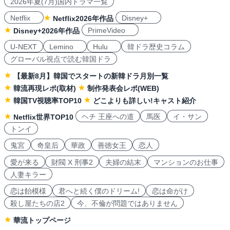
2026年夏(7月)国内ドラマ一覧
Netflix
Disney+
Netflix2026年作品
PrimeVideo
Disney+2026年作品
U-NEXT
Lemino
Hulu
韓ドラ歴史コラム
グローバル視点で読む韓国ドラ
【最新8月】韓国でスタートの新韓ドラ月別一覧
韓流再現レポ(取材)
制作発表会レポ(WEB)
韓国TV視聴率TOP10
どこよりも詳しい!キャスト紹介
ヘチ 王座への道
馬医
イ・サン
Netflix世界TOP10
トンイ
鬼宮
奇皇后
華政
善徳女王
恋人
愛が来る
財閥 X 刑事2
夫婦の結末
マンションのお仕事
人妻キラー
恋は飴模様
君へと続く僕のドリーム!
恋は命がけ
殺し屋たちの店2
今、不倫が問題ではありません
華流トップページ