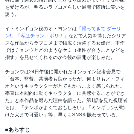
を受けるが、明るいラブコメらしい展開で随所に笑いを
誘う。
イ・ミンギョン役のオ・ヨンソは
「帰ってきて ダーリ
ン!」
「私はチャン・ボリ！」
などで人気を博したシリア
スな作品からラブコメまで幅広く活躍する女優だ。本作
ではチョンウとどのようなケミ（相性が合うことなどを
指す）を見せてくれるのか今後の展開が楽しみだ。
チョンウは24日午後に開かれたオンライン記者会見で
「台本、監督、共演者も良かったが、何よりもノ・フィ
オというキャラクターがとてもかっこよく感じられた。
率直に本能的に動くキャラクターに共感することができ
た」と本作品を選んだ理由を語った。第1話を見た視聴者
らは、「テンポがよくておもしろい」「ミンギョンが助
けた犬まで可愛い」等、早くもSNSを賑わせている。
■あらすじ