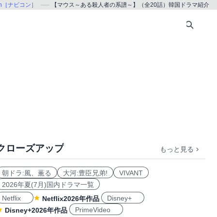
con［ナビコン］
【マウス～ある殺人者の系譜～】（全20話）韓国ドラマ紹介
クローズアップ
もっと見る
朝ドラ:風、薫る
大河:豊臣兄弟!
VIVANT
2026年夏(7月)国内ドラマ一覧
Netflix
Disney+
Netflix2026年作品
PrimeVideo
Disney+2026年作品