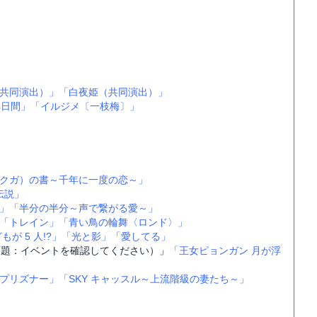
共同演出）」
「白夜姫（共同演出）」
4日間」
「イルジメ〔一枝梅〕」
クガ）の書～千年に一度の恋～」
伝説」
」
「半分の半分～声で繋がる愛～」
「トレイン」
「青い鳥の輪舞〈ロンド〉」
が 5 人!?」
「光と影」
「愛してる」
原題：イベントを確認してください）」
「王女ピョンガン 月が浮
プリズナー」
「SKY キャッスル～上流階級の妻たち～」