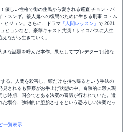
作！優しい性格で街の住民から愛される巡査 チョン・バ
 イ・スンギ。殺人鬼への復讐のために生きる刑事 コ・ム
イ・ヒジュン。さらに、ドラマ
「人間レッスン」
で 2021
ジュヒョンなど、豪華キャスト共演！サイコパスに人生
抱えながら生きていく。
きな話題を呼んだ本作。果たして“プレデター”は誰な
発生する。人間を殺害し、頭だけを持ち帰るという手法の
遺体が発見されるも警察がお手上げ状態の中、奇跡的に殺人現
同じ時期、国会でとある法案の審議が行われていた。遺
れた場合、強制的に堕胎させるという恐ろしい法案だっ
など一覧表示