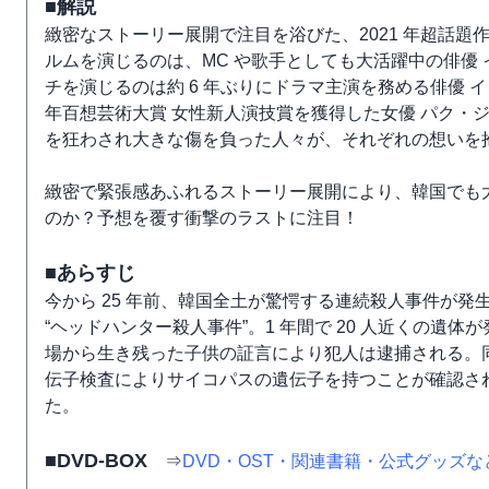
■解説
緻密なストーリー展開で注目を浴びた、2021 年超話題
ルムを演じるのは、MC や歌手としても大活躍中の俳優
チを演じるのは約 6 年ぶりにドラマ主演を務める俳優 
年百想芸術大賞 女性新人演技賞を獲得した女優 パク・
を狂わされ大きな傷を負った人々が、それぞれの想いを
緻密で緊張感あふれるストーリー展開により、韓国でも大
のか？予想を覆す衝撃のラストに注目！
■あらすじ
今から 25 年前、韓国全土が驚愕する連続殺人事件が
“ヘッドハンター殺人事件”。1 年間で 20 人近くの
場から生き残った子供の証言により犯人は逮捕される。
伝子検査によりサイコパスの遺伝子を持つことが確認さ
た。
■DVD-BOX
⇒
DVD・OST・関連書籍・公式グッズ