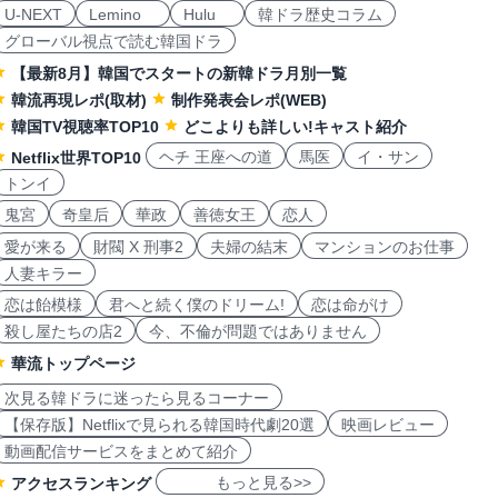
U-NEXT
Lemino
Hulu
韓ドラ歴史コラム
グローバル視点で読む韓国ドラ
【最新8月】韓国でスタートの新韓ドラ月別一覧
韓流再現レポ(取材)
制作発表会レポ(WEB)
韓国TV視聴率TOP10
どこよりも詳しい!キャスト紹介
ヘチ 王座への道
馬医
イ・サン
Netflix世界TOP10
トンイ
鬼宮
奇皇后
華政
善徳女王
恋人
愛が来る
財閥 X 刑事2
夫婦の結末
マンションのお仕事
人妻キラー
恋は飴模様
君へと続く僕のドリーム!
恋は命がけ
殺し屋たちの店2
今、不倫が問題ではありません
華流トップページ
次見る韓ドラに迷ったら見るコーナー
【保存版】Netflixで見られる韓国時代劇20選
映画レビュー
動画配信サービスをまとめて紹介
もっと見る>>
アクセスランキング