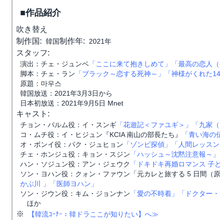
■作品紹介
吹き替え
制作国:
制作年:
韓国
2021年
スタッフ:
演出：チェ・ジュンベ
「ここに来て抱きしめて」
「最高の恋人（
脚本：チェ・ラン
「ブラック～恋する死神～」
「神様がくれた1
原題：마우스
韓国放送：2021年3月3日から
日本初放送：2021年9月5日 Mnet
キャスト:
チョン・パルム役：イ・スンギ
「花遊記＜ファユギ＞」
「九家（
コ・ムチ役：イ・ヒジュン『KCIA 南山の部長たち』
「青い海の
オ・ボンイ役：パク・ジュヒョン
「ゾンビ探偵」
「人間レッスン
チェ・ホンジュ役：キョン・スジン
「ハッシュ～沈黙注意報～」
ハン・ソジュン役：アン・ジェウク
「ドキドキ再婚ロマンス 子ども
ソン・ヨハン役：クォン・ファウン「元カレと旅する 5 日間（
かぶ川 」
「医師ヨハン」
ソン・ジウン役：キム・ジョンナン
「愛の不時着」
「ドクター・
ほか
※
【韓流ｺｰﾅｰ：韓ドラここが知りたい】へ≫