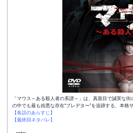
「マウス～ある殺人者の系譜～」は、真面目で誠実な街
の中でも最も凶悪な存在“プレデター”を追跡する、本格
【各話のあらすじ】
【最終回ネタバレ】