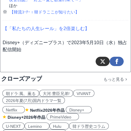
ほか
※
【韓流ｺｰﾅｰ：韓ドラここが知りたい】
【「私たちの人生レール」を2倍楽しむ】
Disney+（ディズニープラス）で2023年5月10日（水）独占
配信開始
クローズアップ
もっと見る
朝ドラ:風、薫る
大河:豊臣兄弟!
VIVANT
2026年夏(7月)国内ドラマ一覧
Netflix
Disney+
Netflix2026年作品
PrimeVideo
Disney+2026年作品
U-NEXT
Lemino
Hulu
韓ドラ歴史コラム