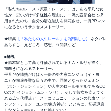
「私たちのレース（原題：レース）」は、ある平凡な女
性が、思いがけず多様性を理由に、一流の宣伝会社で採
用されたのち、自分の潜在能力を開花させ、一流PRマン
になるというサクセスストーリー。
★特集
【「私たちの人生レール」を2倍楽しむ】
ネタバレ
あらすじ、見どころ、感想、豆知識など
■解説
★脚本家として高く評価されているキム・ルリが描く、
前向きになれるストーリー。
平凡だが情熱だけは人一倍の努力家ユンジョ（イ・ヨ
ニ）が前途多難な日々の中で、同僚となったジェミン
（ホン・ジョンヒョン）や人生のロールモデルであるCC
Oのク･イジョン（ムン・ソリ）、そして彼女を支えてく
れる広告代理店アース・コミュニケーションの代表ソ･ド
ンフン（チョン・ユンホ/東方神起）とともに、切磋琢磨
しながら人生のレースに挑んでいく…。