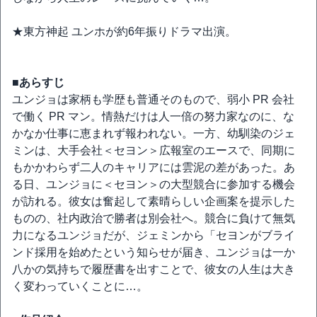
★東方神起 ユンホが約6年振りドラマ出演。
■あらすじ
ユンジョは家柄も学歴も普通そのもので、弱小 PR 会社
で働く PR マン。情熱だけは人一倍の努力家なのに、な
かなか仕事に恵まれず報われない。一方、幼馴染のジェ
ミンは、大手会社＜セヨン＞広報室のエースで、同期に
もかかわらず二人のキャリアには雲泥の差があった。あ
る日、ユンジョに＜セヨン＞の大型競合に参加する機会
が訪れる。彼女は奮起して素晴らしい企画案を提示した
ものの、社内政治で勝者は別会社へ。競合に負けて無気
力になるユンジョだが、ジェミンから「セヨンがブライ
ンド採用を始めたという知らせが届き、ユンジョは一か
八かの気持ちで履歴書を出すことで、彼女の人生は大き
く変わっていくことに…。