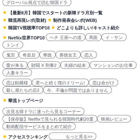
グローバル視点で読む韓国ドラ
【最新8月】韓国でスタートの新韓ドラ月別一覧
韓流再現レポ(取材)
制作発表会レポ(WEB)
韓国TV視聴率TOP10
どこよりも詳しい!キャスト紹介
ヘチ 王座への道
馬医
イ・サン
Netflix世界TOP10
トンイ
鬼宮
奇皇后
華政
善徳女王
恋人
愛が来る
財閥 X 刑事2
夫婦の結末
マンションのお仕事
人妻キラー
恋は飴模様
君へと続く僕のドリーム!
恋は命がけ
殺し屋たちの店2
今、不倫が問題ではありません
華流トップページ
次見る韓ドラに迷ったら見るコーナー
【保存版】Netflixで見られる韓国時代劇20選
映画レビュー
動画配信サービスをまとめて紹介
もっと見る>>
アクセスランキング