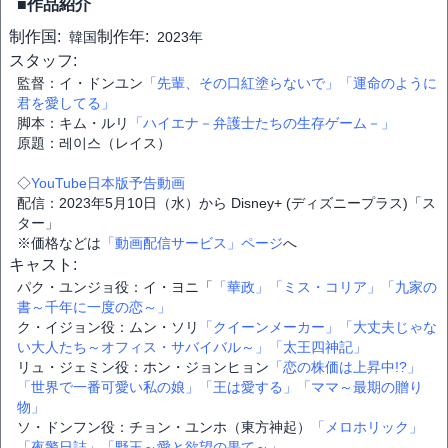
■作品紹介
制作国:
制作年:
韓国
2023年
スタッフ:
監督：イ・ドンユン
「先輩、その口紅塗らないで」
「運命のように
君を愛してる」
脚本：キム・ルリ
「ハイエナ－弁護士たちの生存ゲーム－」
原題：레이스（レイス）
◇
YouTube日本版予告動画
配信：2023年5月10日（水）から Disney+ (ディズニープラス)「ス
ター」
※価格などは
「動画配信サービス」ページ
へ
キャスト:
パク・ユンジョ役：イ・ヨニ「
「華政」
「ミス・コリア」
「九家の
書～千年に一度の恋～」
ク・イジョン役：ムン・ソリ
「クイーンメーカー」
「大丈夫じゃな
い大人たち～オフィス・サバイバル～」
「太王四神記」
リュ・ジェミン役：ホン・ジョンヒョン
「恋の株価は上昇中!?」
「世界で一番可愛い私の娘」
「王は愛する」
「ママ～最期の贈り
物」
ソ・ドンフン役：チョン・ユンホ（東方神起）
「メロホリック」
「夜警日誌」
「野王～愛と欲望の果て～」