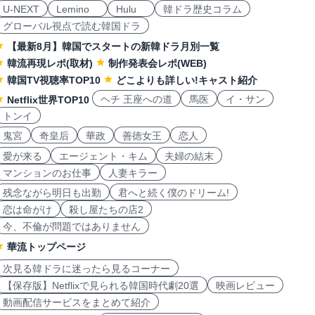
U-NEXT
Lemino
Hulu
韓ドラ歴史コラム
グローバル視点で読む韓国ドラ
【最新8月】韓国でスタートの新韓ドラ月別一覧
韓流再現レポ(取材)
制作発表会レポ(WEB)
韓国TV視聴率TOP10
どこよりも詳しい!キャスト紹介
ヘチ 王座への道
馬医
イ・サン
Netflix世界TOP10
トンイ
鬼宮
奇皇后
華政
善徳女王
恋人
愛が来る
エージェント・キム
夫婦の結末
マンションのお仕事
人妻キラー
残念ながら明日も出勤
君へと続く僕のドリーム!
恋は命がけ
殺し屋たちの店2
今、不倫が問題ではありません
華流トップページ
次見る韓ドラに迷ったら見るコーナー
【保存版】Netflixで見られる韓国時代劇20選
映画レビュー
動画配信サービスをまとめて紹介