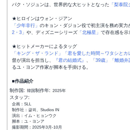
パク・ソジュンは、世界的な大ヒットとなった
「梨泰院
★ヒロインはウォン・ジアン
「少年非行」
のキョン・ダジョン役で初主演を務め実力が高
2・3」
や、ディズニーシリーズ
「北極星」
で存在感を示
★ヒットメーカーによるタッグ
「キング・ザ・ランド」
「君を愛した時間～ワタシとカ
督が演出を担当し、
『君の結婚式』
、
「39歳」
「離婚弁
るユ・ヨンア作家が脚本を手掛ける。
■作品紹介
制作国:
制作年:
韓国
2025年
スタッフ:
企画：SLL
制作社：글뫼、Studios IN
演出：イム・ヒョンウク
脚本：ユ・ヨンア
撮影期間：2025年3月-10月