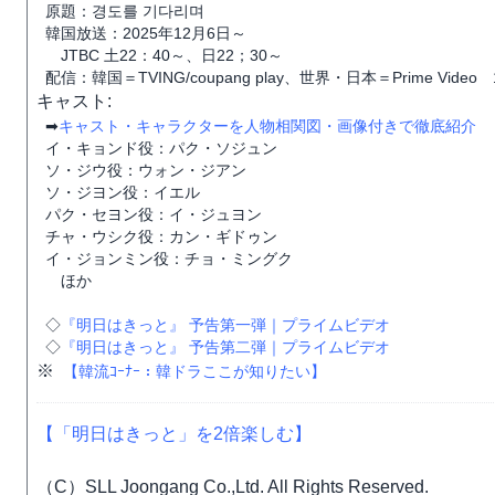
原題：경도를 기다리며
韓国放送：2025年12月6日～
JTBC 土22：40～、日22；30～
配信：韓国＝TVING/coupang play、世界・日本＝Prime V
キャスト:
➡
キャスト・キャラクターを人物相関図・画像付きで徹底紹介
イ・キョンド役：パク・ソジュン
ソ・ジウ役：ウォン・ジアン
ソ・ジヨン役：イエル
パク・セヨン役：イ・ジュヨン
チャ・ウシク役：カン・ギドゥン
イ・ジョンミン役：チョ・ミングク
ほか
◇
『明日はきっと』 予告第一弾｜プライムビデオ
◇
『明日はきっと』 予告第二弾｜プライムビデオ
※
【韓流ｺｰﾅｰ：韓ドラここが知りたい】
【「明日はきっと」を2倍楽しむ】
（C）SLL Joongang Co.,Ltd. All Rights Reserved.