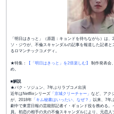
「明日はきっと」（原題：キョンドを待ちながら）は、2
ソ・ジウが、不倫スキャンダルの記事を報道した記者と
るロマンチックコメディ。
★特集：
【「明日はきっと」を2倍楽しむ】
制作発表会
め。
■解説
★パク・ソジュン、7年ぶりラブコメ出演
近年はNetflixシリーズ
「京城クリーチャー」
など、アク
が、2018年
「キム秘書はいったい、なぜ？」
以来、7年
劇中で東雲日報の芸能部記者イ・ギョンド役を務める。
員。初恋の相手の夫の不倫スキャンダルにより、元恋人