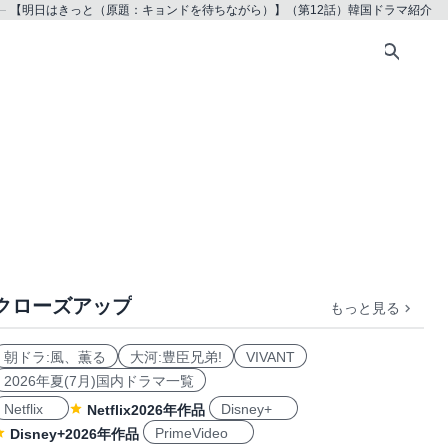
【明日はきっと（原題：キョンドを待ちながら）】（第12話）韓国ドラマ紹介
クローズアップ
もっと見る
朝ドラ:風、薫る
大河:豊臣兄弟!
VIVANT
2026年夏(7月)国内ドラマ一覧
Netflix
Disney+
Netflix2026年作品
PrimeVideo
Disney+2026年作品