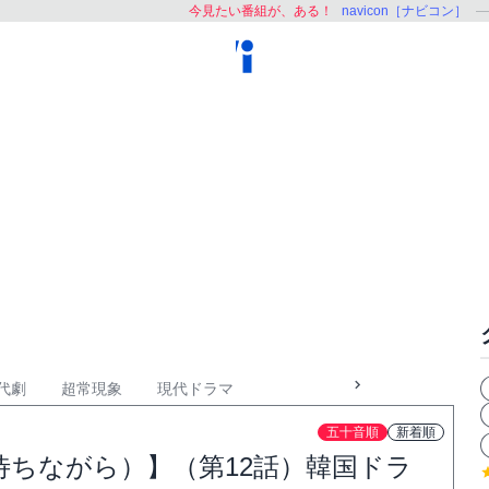
今見たい番組が、ある！
navicon［ナビコン］
代劇
超常現象
現代ドラマ
五十音順
新着順
ちながら）】（第12話）韓国ドラ