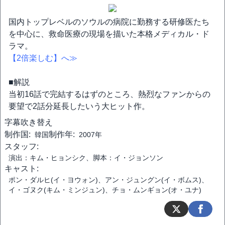
国内トップレベルのソウルの病院に勤務する研修医たち
を中心に、救命医療の現場を描いた本格メディカル・ド
ラマ。
【2倍楽しむ】へ≫
■解説
当初16話で完結するはずのところ、熱烈なファンからの
要望で2話分延長したいう大ヒット作。
字幕
吹き替え
制作国:
制作年:
韓国
2007年
スタッフ:
演出：キム・ヒョンシク、脚本：イ・ジョンソン
キャスト:
ポン・ダルヒ(イ・ヨウォン)、アン・ジュングン(イ・ボムス)、
イ・ゴヌク(キム・ミンジュン)、チョ・ムンギョン(オ・ユナ)