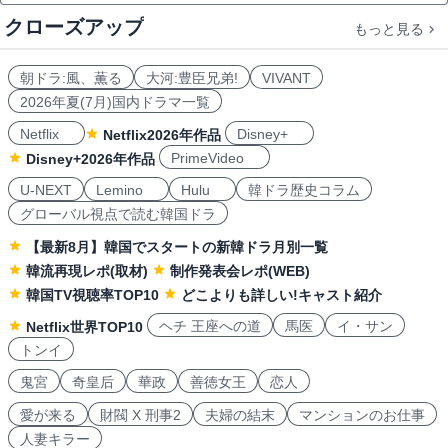
クローズアップ
もっと見る
朝ドラ:風、薫る
大河:豊臣兄弟!
VIVANT
2026年夏(7月)国内ドラマ一覧
Netflix
Disney+
Netflix2026年作品
PrimeVideo
Disney+2026年作品
U-NEXT
Lemino
Hulu
韓ドラ歴史コラム
グローバル視点で読む韓国ドラ
【最新8月】韓国でスタートの新韓ドラ月別一覧
韓流再現レポ(取材)
制作発表会レポ(WEB)
韓国TV視聴率TOP10
どこよりも詳しい!キャスト紹介
ヘチ 王座への道
馬医
イ・サン
Netflix世界TOP10
トンイ
鬼宮
奇皇后
華政
善徳女王
恋人
愛が来る
財閥 X 刑事2
夫婦の結末
マンションのお仕事
人妻キラー