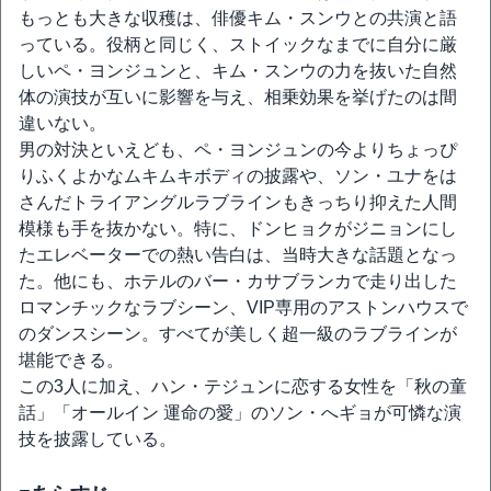
もっとも大きな収穫は、俳優キム・スンウとの共演と語
っている。役柄と同じく、ストイックなまでに自分に厳
しいペ・ヨンジュンと、キム・スンウの力を抜いた自然
体の演技が互いに影響を与え、相乗効果を挙げたのは間
違いない。
男の対決といえども、ペ・ヨンジュンの今よりちょっぴ
りふくよかなムキムキボディの披露や、ソン・ユナをは
さんだトライアングルラブラインもきっちり抑えた人間
模様も手を抜かない。特に、ドンヒョクがジニョンにし
たエレベーターでの熱い告白は、当時大きな話題となっ
た。他にも、ホテルのバー・カサブランカで走り出した
ロマンチックなラブシーン、VIP専用のアストンハウスで
のダンスシーン。すべてが美しく超一級のラブラインが
堪能できる。
この3人に加え、ハン・テジュンに恋する女性を「秋の童
話」「オールイン 運命の愛」のソン・へギョが可憐な演
技を披露している。