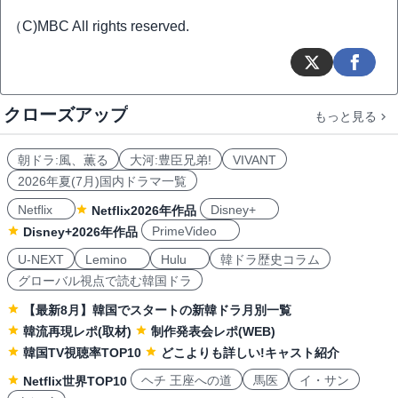
（C)MBC All rights reserved.
クローズアップ
もっと見る
朝ドラ:風、薫る
大河:豊臣兄弟!
VIVANT
2026年夏(7月)国内ドラマ一覧
Netflix
Disney+
Netflix2026年作品
PrimeVideo
Disney+2026年作品
U-NEXT
Lemino
Hulu
韓ドラ歴史コラム
グローバル視点で読む韓国ドラ
【最新8月】韓国でスタートの新韓ドラ月別一覧
韓流再現レポ(取材)
制作発表会レポ(WEB)
韓国TV視聴率TOP10
どこよりも詳しい!キャスト紹介
ヘチ 王座への道
馬医
イ・サン
Netflix世界TOP10