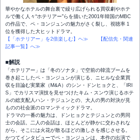
華やかなホテルの舞台裏で繰り広げられる買収劇やホテ
ルで働く人々“ホテリアー”らを描いた2001年韓国のMBC
の作品で、ペ・ヨンジュンの魅力がさく裂し、視聴率 1
位を獲得した大ヒットドラマ。
【「ホテリアー」を2倍楽しむ】ヘ≫
【配信先・関連
記事一覧】へ≫
■解説
「ホテリアー」は「冬のソナタ」で空前の韓流ブームを
巻き起こしたペ・ヨンジュンが演じる、ニヒルな企業買
収を目論む実業家（M&A）のシン・ドンヒョクと、「IRI
S」でカリスマ演技を見せつけたキム・スンウ演じるホテ
ルの総支配人ハン・テジュンとの、大人の男の対決が見
ものの社会派のロマンティックドラマ。
ドラマの一番の魅力は、ドンヒョクとテジュンとの男同
士の会話。二人の会話は、ほとんどが静かに交わされな
がら、そこには火花が散るほどの激しさを感じさせる。
かつてインタビューでペ・ヨンジュンは、本作の出演で