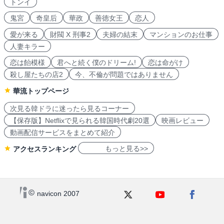
トンイ
鬼宮
奇皇后
華政
善徳女王
恋人
愛が来る
財閥 X 刑事2
夫婦の結末
マンションのお仕事
人妻キラー
恋は飴模様
君へと続く僕のドリーム!
恋は命がけ
殺し屋たちの店2
今、不倫が問題ではありません
華流トップページ
次見る韓ドラに迷ったら見るコーナー
【保存版】Netflixで見られる韓国時代劇20選
映画レビュー
動画配信サービスをまとめて紹介
もっと見る>>
アクセスランキング
navicon 2007