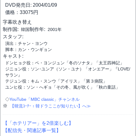
DVD発売日: 2004/01/09
価格：33075円
字幕
吹き替え
制作国:
制作年:
韓国
2001年
スタッフ:
演出：チャン・ヨンウ
脚本：カン・ウンギョン
キャスト:
ドンヒョク役：ペ・ヨンジュン「冬のソナタ」「太王四神記」
ジニョン役：ソン･ユンア（ソン・ユナ）「オンエアー」『LOVE/
サラン』
テジュン役：キム・スンウ「アイリス」「第３病院」
ユンヒ役：ソン・へギョ「その冬、風が吹く」「秋の童話」
◇
YouTube「MBC classic」チャンネル
※
【韓流ｺｰﾅｰ：韓ドラここが知りたい】へ≫
【「ホテリアー」を2倍楽しむ】
【配信先・関連記事一覧】