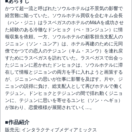
■あらすじ
かつて超一流と呼ばれたソウルホテルは不景気の影響で
経営難に陥っていた。ソウルホテル買収を企むキム会長
（ハン・ジニ）はラスベガスのホテルのM&Aを成功させ
た経験のある冷徹なドンヒョク（ぺ・ヨンジュン）に情
報収集を依頼。一方、ソウルホテルの顧客担当支配人の
ジニョン（ソン・ユンア）は、ホテル再建のために元同
僚でかつての恋人のテジュン（キム・スンウ）を連れ戻
すためにラスベガスを訪れていた。ラスベガスで出会っ
たジニョンに惹かれたドンヒョクは、ソウルホテルに滞
在して情報とジニョンの両方を手に入れようと画策する
が、ジニョンへの思いが仕事に影響を及ぼす。片や、ジ
ニョンの説得に負け、総支配人として再びホテルで働く
テジュン。ドンヒョクとテジュンの間で揺れ動くジニョ
ンに、テジュンに思いを寄せるユンヒ（ソン・へギョ）
が加わり、恋愛模様が展開されていく…。
■作品紹介
販売元: インタラクティブメディアミックス