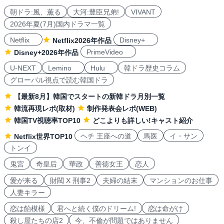
朝ドラ:風、薫る
大河:豊臣兄弟!
VIVANT
2026年夏(7月)国内ドラマ一覧
Netflix
Disney+
Netflix2026年作品
PrimeVideo
Disney+2026年作品
U-NEXT
Lemino
Hulu
韓ドラ歴史コラム
グローバル視点で読む韓国ドラ
【最新8月】韓国でスタートの新韓ドラ月別一覧
韓流再現レポ(取材)
制作発表会レポ(WEB)
韓国TV視聴率TOP10
どこよりも詳しい!キャスト紹介
ヘチ 王座への道
馬医
イ・サン
Netflix世界TOP10
トンイ
鬼宮
奇皇后
華政
善徳女王
恋人
愛が来る
財閥 X 刑事2
夫婦の結末
マンションのお仕事
人妻キラー
恋は飴模様
君へと続く僕のドリーム!
恋は命がけ
殺し屋たちの店2
今、不倫が問題ではありません