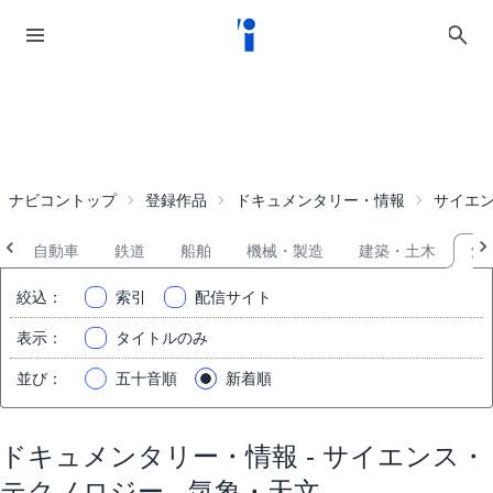
ナビコントップ
登録作品
ドキュメンタリー・情報
サイエ
自動車
鉄道
船舶
機械・製造
建築・土木
気
絞込
：
索引
配信サイト
表示
：
タイトルのみ
並び
：
五十音順
新着順
ドキュメンタリー・情報 - サイエンス・
テクノロジー - 気象・天文