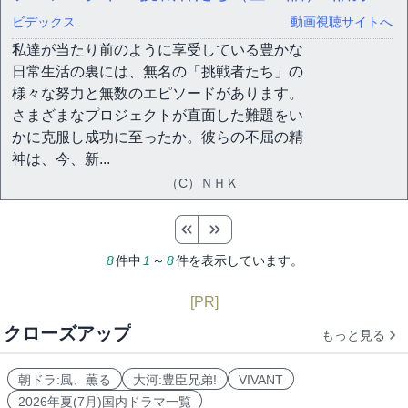
ビデックス
動画視聴サイトへ
私達が当たり前のように享受している豊かな
日常生活の裏には、無名の「挑戦者たち」の
様々な努力と無数のエピソードがあります。
さまざまなプロジェクトが直面した難題をい
かに克服し成功に至ったか。彼らの不屈の精
神は、今、新...
（C）ＮＨＫ
8
件中
1
～
8
件を表示しています。
[PR]
クローズアップ
もっと見る
朝ドラ:風、薫る
大河:豊臣兄弟!
VIVANT
2026年夏(7月)国内ドラマ一覧