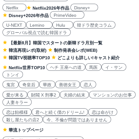
Netflix
Disney+
Netflix2026年作品
PrimeVideo
Disney+2026年作品
U-NEXT
Lemino
Hulu
韓ドラ歴史コラム
グローバル視点で読む韓国ドラ
【最新8月】韓国でスタートの新韓ドラ月別一覧
韓流再現レポ(取材)
制作発表会レポ(WEB)
韓国TV視聴率TOP10
どこよりも詳しい!キャスト紹介
ヘチ 王座への道
馬医
イ・サン
Netflix世界TOP10
トンイ
鬼宮
奇皇后
華政
善徳女王
恋人
愛が来る
財閥 X 刑事2
夫婦の結末
マンションのお仕事
人妻キラー
恋は飴模様
君へと続く僕のドリーム!
恋は命がけ
殺し屋たちの店2
今、不倫が問題ではありません
華流トップページ