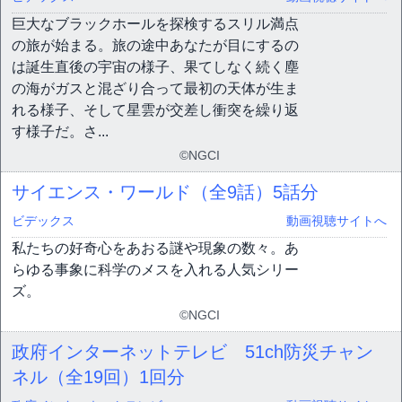
巨大なブラックホールを探検するスリル満点
の旅が始まる。旅の途中あなたが目にするの
は誕生直後の宇宙の様子、果てしなく続く塵
の海がガスと混ざり合って最初の天体が生ま
れる様子、そして星雲が交差し衝突を繰り返
す様子だ。さ...
©NGCI
サイエンス・ワールド（全9話）
5話分
ビデックス
動画視聴サイトへ
私たちの好奇心をあおる謎や現象の数々。あ
らゆる事象に科学のメスを入れる人気シリー
ズ。
©NGCI
政府インターネットテレビ 51ch防災チャン
ネル（全19回）
1回分