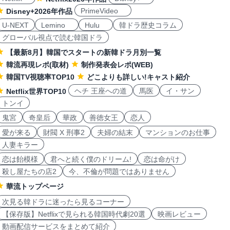
PrimeVideo
Disney+2026年作品
U-NEXT
Lemino
Hulu
韓ドラ歴史コラム
グローバル視点で読む韓国ドラ
【最新8月】韓国でスタートの新韓ドラ月別一覧
韓流再現レポ(取材)
制作発表会レポ(WEB)
韓国TV視聴率TOP10
どこよりも詳しい!キャスト紹介
ヘチ 王座への道
馬医
イ・サン
Netflix世界TOP10
トンイ
鬼宮
奇皇后
華政
善徳女王
恋人
愛が来る
財閥 X 刑事2
夫婦の結末
マンションのお仕事
人妻キラー
恋は飴模様
君へと続く僕のドリーム!
恋は命がけ
殺し屋たちの店2
今、不倫が問題ではありません
華流トップページ
次見る韓ドラに迷ったら見るコーナー
【保存版】Netflixで見られる韓国時代劇20選
映画レビュー
動画配信サービスをまとめて紹介