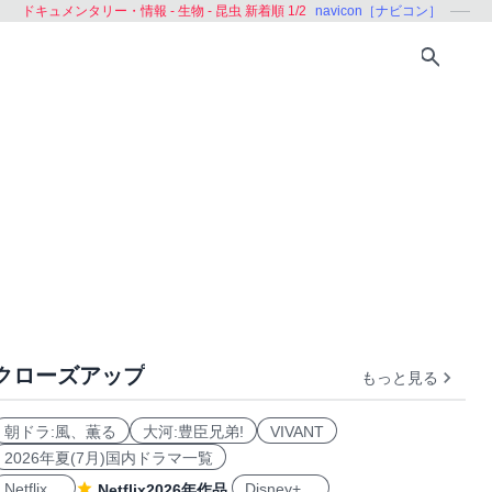
ドキュメンタリー・情報 - 生物 - 昆虫 新着順 1/2
navicon［ナビコン］
クローズアップ
もっと見る
水の生物
朝ドラ:風、薫る
大河:豊臣兄弟!
VIVANT
2026年夏(7月)国内ドラマ一覧
Netflix
Disney+
Netflix2026年作品