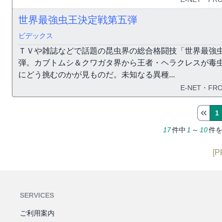
世界最強虫王決定戦第五弾
ビデックス
ＴＶや雑誌などで話題の昆虫界の総合格闘技「世界最強
弾。カブトムシ＆クワガタ界から王者・ヘラクレスが毒
にどう挑むのかが見ものだ。未知なる異種...
E-NET・FRO
1
17
件中
1
～
10
件
[P
SERVICES
ご利用案内