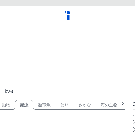
昆虫
動物
昆虫
熱帯魚
とり
さかな
海の生物
淡