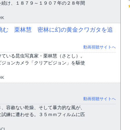
を続け、１８７９～１９０７年の２８年間
HK
挑む 栗林慧 密林に幻の黄金クワガタを追
動画視聴サイトへ
けている昆虫写真家・栗林慧（さとし）。
ビジョンカメラ「クリアビジョン」を駆使
HK
動画視聴サイトへ
さ、容赦ない乾燥、そして暴力的な風が、
な試練に遭わせる。３５ｍｍフィルムに匹
CI