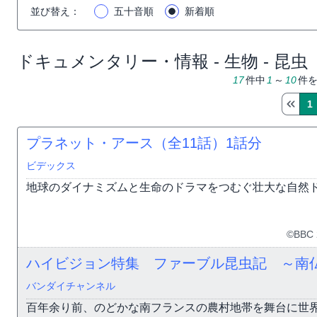
並び替え
：
五十音順
新着順
ドキュメンタリー・情報 - 生物 - 昆虫
17
件中
1
～
10
件
1
プラネット・アース（全11話）
1話分
ビデックス
地球のダイナミズムと生命のドラマをつむぐ壮大な自然
©BBC 
ハイビジョン特集 ファーブル昆虫記 ～南
バンダイチャンネル
百年余り前、のどかな南フランスの農村地帯を舞台に世