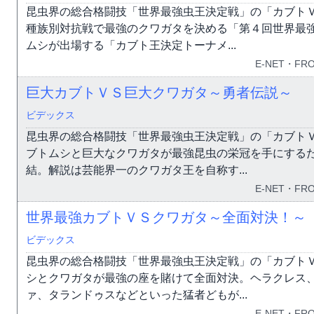
昆虫界の総合格闘技「世界最強虫王決定戦」の「カブト
種族別対抗戦で最強のクワガタを決める「第４回世界最
ムシが出場する「カブト王決定トーナメ...
E-NET・FRO
巨大カブトＶＳ巨大クワガタ～勇者伝説～
ビデックス
昆虫界の総合格闘技「世界最強虫王決定戦」の「カブト
ブトムシと巨大なクワガタが最強昆虫の栄冠を手にする
結。解説は芸能界一のクワガタ王を自称す...
E-NET・FRO
世界最強カブトＶＳクワガタ～全面対決！～
ビデックス
昆虫界の総合格闘技「世界最強虫王決定戦」の「カブト
シとクワガタが最強の座を賭けて全面対決。ヘラクレス
ァ、タランドゥスなどといった猛者どもが...
E-NET・FRO