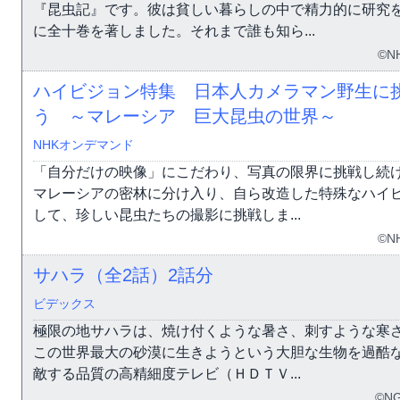
『昆虫記』です。彼は貧しい暮らしの中で精力的に研究
に全十巻を著しました。それまで誰も知ら...
©N
ハイビジョン特集 日本人カメラマン野生に
う ～マレーシア 巨大昆虫の世界～
NHKオンデマンド
「自分だけの映像」にこだわり、写真の限界に挑戦し続
マレーシアの密林に分け入り、自ら改造した特殊なハイ
して、珍しい昆虫たちの撮影に挑戦しま...
©N
サハラ（全2話）
2話分
ビデックス
極限の地サハラは、焼け付くような暑さ、刺すような寒
この世界最大の砂漠に生きようという大胆な生物を過酷
敵する品質の高精細度テレビ（ＨＤＴＶ...
©NG