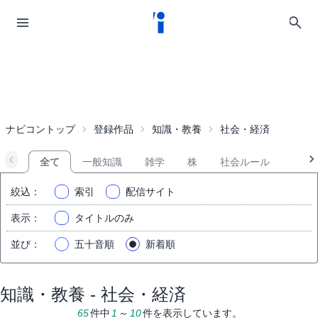
ナビコントップ
登録作品
知識・教養
社会・経済
全て
一般知識
雑学
株
社会ルール
絞込
：
索引
配信サイト
表示
：
タイトルのみ
並び
：
五十音順
新着順
知識・教養 - 社会・経済
65
件中
1
～
10
件を表示しています。