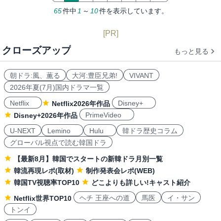
65
件中
1
～
10
件を表示しています。
[PR]
クローズアップ
もっと見る
朝ドラ:風、薫る
大河:豊臣兄弟!
VIVANT
2026年夏(7月)国内ドラマ一覧
Netflix
Disney+
Netflix2026年作品
PrimeVideo
Disney+2026年作品
U-NEXT
Lemino
Hulu
韓ドラ歴史コラム
グローバル視点で読む韓国ドラ
【最新8月】韓国でスタートの新韓ドラ月別一覧
韓流再現レポ(取材)
制作発表会レポ(WEB)
韓国TV視聴率TOP10
どこよりも詳しい!キャスト紹介
ヘチ 王座への道
馬医
イ・サン
Netflix世界TOP10
トンイ