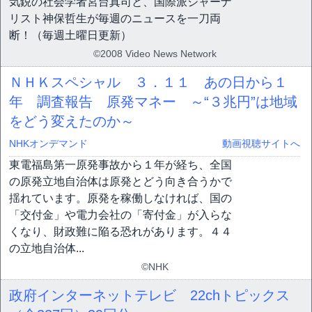
気鋭の社会学者宮台真司と、国際派ジャーナ
リスト神保哲生が毎週のニュースを一刀両
断！（毎週土曜日更新）
©2008 Video News Network
ＮＨＫスペシャル ３．１１ あの日から１
年 調査報告 原発マネー ～“３兆円”は地域
をどう変えたのか～
NHKオンデマンド
動画視聴サイトへ
東電福島第一原発事故から１年が経ち、全国
の原発立地自治体は原発とどう向き合うかで
揺れています。原発を稼働しなければ、国の
「交付金」や電力会社の「寄付金」が入らな
くなり、財政難に陥る恐れがあります。４４
の立地自治体...
©NHK
政府インターネットテレビ 22chトピックス