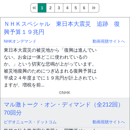
1
2
3
4
5
6
ＮＨＫスペシャル 東日本大震災 追跡 復
興予算１９兆円
NHKオンデマンド
動画視聴サイトへ
東日本大震災の被災地から「復興は進んでい
ない。お金は一体どこに使われているの
か。」という切実な悲鳴が上がっています。
被災地復興のためにつぎ込まれる復興予算は
平成２４年度までに１９兆円が計上されてい
ますが、増税を前...
©NHK
マル激トーク・オン・ディマンド（全212回）
70回分
ビデオニュース・ドットコム
動画視聴サイトへ