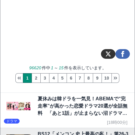
96620
件中
1
～
15
件を表示しています。
1
2
3
4
5
6
7
8
9
10
夏休みは韓ドラを一気見！ABEMAで“完
走率”が高かった恋愛ドラマ20選が全話無
料 「あと1話」が止まらない沼ドラマを
チェック
ドラマ
[18時00分]
BS12「メンコン 史上最高の私！」第26-3