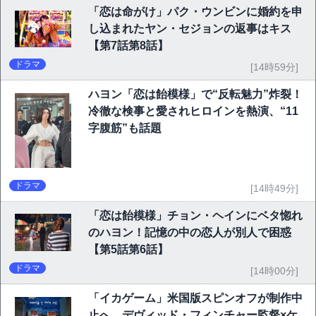
「恋は命がけ」パク・ウンビンに婚約を申
し込まれたヤン・セジョンの返事はキス
【第7話第8話】
ドラマ
[14時59分]
ハヨン「恋は飴模様」で“反転魅力”炸裂！
冷徹な検事と愛されヒロインを熱演、“11
字腹筋”も話題
ドラマ
[14時49分]
「恋は飴模様」チョン・ヘインにベタ惚れ
のハヨン！記憶の中の恋人が別人で困惑
【第5話第6話】
ドラマ
[14時00分]
「イカゲーム」米国版スピンオフが制作中
止へ…デヴィッド・フィンチャー監督×ケ