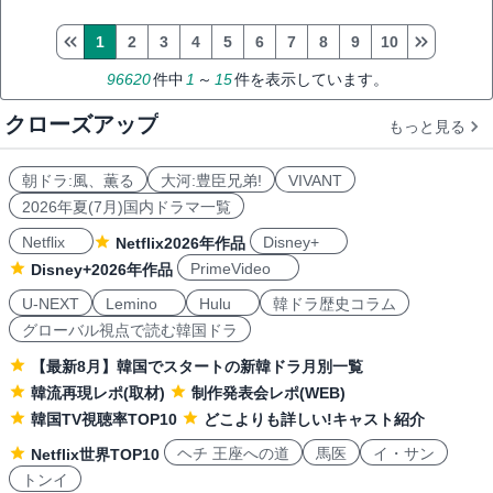
1
2
3
4
5
6
7
8
9
10
96620
件中
1
～
15
件を表示しています。
クローズアップ
もっと見る
朝ドラ:風、薫る
大河:豊臣兄弟!
VIVANT
2026年夏(7月)国内ドラマ一覧
Netflix
Disney+
Netflix2026年作品
PrimeVideo
Disney+2026年作品
U-NEXT
Lemino
Hulu
韓ドラ歴史コラム
グローバル視点で読む韓国ドラ
【最新8月】韓国でスタートの新韓ドラ月別一覧
韓流再現レポ(取材)
制作発表会レポ(WEB)
韓国TV視聴率TOP10
どこよりも詳しい!キャスト紹介
ヘチ 王座への道
馬医
イ・サン
Netflix世界TOP10
トンイ