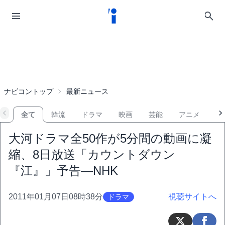
ナビコントップ
最新ニュース
全て
韓流
ドラマ
映画
芸能
アニメ
音
大河ドラマ全50作が5分間の動画に凝
縮、8日放送「カウントダウン
『江』」予告―NHK
2011年01月07日08時38分
視聴サイトへ
ドラマ