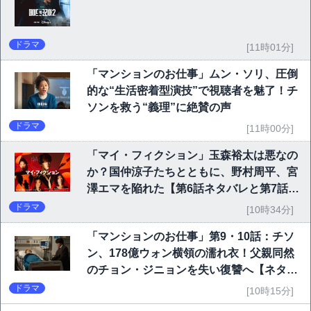
ドラマ
[11時01分]
「マンションのお仕事」ムン・ソリ、圧倒
的な“生活密着型演技”で視聴者を魅了！チ
ソンを救う“義理”に絶賛の声
ドラマ
[11時00分]
「マイ・フィクション」玉森裕太は悪なの
か？国仲涼子たちとともに、野村周平、宮
澤エマを陥れた【第6話ネタバレと第7話予
告】
ドラマ
[10時34分]
「マンションのお仕事」第9・10話：チソ
ン、178億ウォン横領の濡れ衣！父親同然
のチョン・ジニョンを失い復讐へ【ネタバ
レ】
ドラマ
[10時15分]