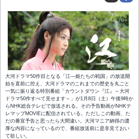
大河ドラマ50作目となる「江―姫たちの戦国」の放送開
始を直前に控え、大河ドラマのこれまでの歴史を丸ごと
一気に振り返る特別番組「カウントダウン『江』～大河
ドラマ50作すべて見せます～」が1月8日（土）午後9時か
らNHK総合テレビで放送される。その予告動画がNHKテ
レマップMOVIEに配信されている。ただしこの動画、た
だの番宣予告と思ったら大間違い。大河マニア納得の濃
厚な内容になっているので、番組放送前に是非見ておい
て欲しい。