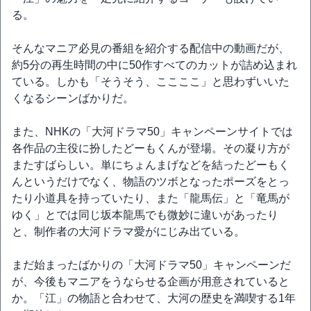
る。
そんなマニア必見の番組を紹介する配信中の動画だが、
約5分の再生時間の中に50作すべてのカットが詰め込まれ
ている。しかも「そうそう、ここここ」と思わずいいた
くなるシーンばかりだ。
また、NHKの「大河ドラマ50」キャンペーンサイトでは
各作品の主役に扮したどーもくんが登場。その凝り方が
またすばらしい。単にちょんまげなどを結ったどーもく
んというだけでなく、物語のツボとなったポーズをとっ
たり小道具を持っていたり、また「龍馬伝」と「竜馬が
ゆく」とでは同じ坂本龍馬でも微妙に違いがあったり
と、制作者の大河ドラマ愛がにじみ出ている。
まだ始まったばかりの「大河ドラマ50」キャンペーンだ
が、今後もマニアをうならせる企画が用意されていると
か。「江」の物語と合わせて、大河の歴史を満喫する1年