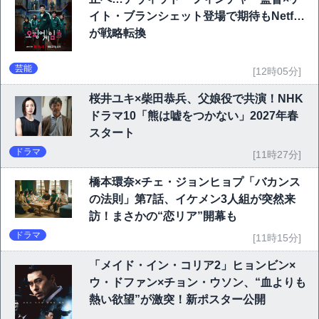
イト・ブランシェット登場で期待もNetflix
が戦略転換
芸能
[12時05分]
桜井ユキ×柴田恭兵、父娘役で共演！NHK
ドラマ10「熊は嘘をつかない」2027年春
スタート
ドラマ
[11時27分]
橋本環奈×チェ・ジョンヒョプ「バカンス
の法則」第7話、イケメン3人組が突然来
訪！まさかの“恋リア”開幕も
ドラマ
[11時15分]
「メイド・イン・コリア2」ヒョンビン×
ウ・ドファン×チョン・ウソン、“血よりも
熱い欲望”が激突！新ポスター公開