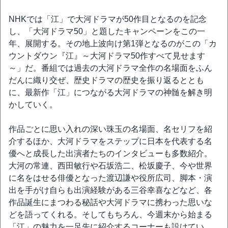
NHKでは「江」で大河ドラマが50作目となるのを記念
し、「大河ドラマ50」と題したキャンペーンをこの一
年、展開する。その地上波向け第1弾となるのがこの「カ
ウントダウン『江』～大河ドラマ50作すべて見せます
～」だ。番組では過去の大河ドラマ全作の名場面をふん
だんに織り交ぜ、歴史ドラマの歴史を振り返るととも
に、最新作「江」につながる大河ドラマの神髄を解き明
かしていく。
作品ごとに思い入れの深い珠玉の名場面、名セリフを紹
介するほか、大河ドラマをステップに日本を代表する名
優へと成長した出演者たちのインタビューも多数紹介。
大河の常連、西田敏行や石坂浩二、松坂慶子、今や世界
に名をはせる俳優となった渡辺謙や役所広司、脚本・演
出を手がけ自らも出演経験がある三谷幸喜などなど、各
作品誕生にまつわる秘話や大河ドラマに携わった思いな
どを語ってくれる。そしてもちろん、今週末から始まる
「江」の魅力を一足先に紹介するコーナーも設けてい