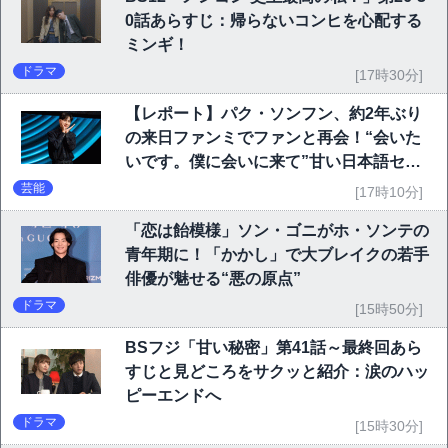
0話あらすじ：帰らないコンヒを心配する
ミンギ！
ドラマ
[17時30分]
【レポート】パク・ソンフン、約2年ぶり
の来日ファンミでファンと再会！“会いた
いです。僕に会いに来て”甘い日本語セリ
フに大歓声
芸能
[17時10分]
「恋は飴模様」ソン・ゴニがホ・ソンテの
青年期に！「かかし」で大ブレイクの若手
俳優が魅せる“悪の原点”
ドラマ
[15時50分]
BSフジ「甘い秘密」第41話～最終回あら
すじと見どころをサクッと紹介：涙のハッ
ピーエンドへ
ドラマ
[15時30分]