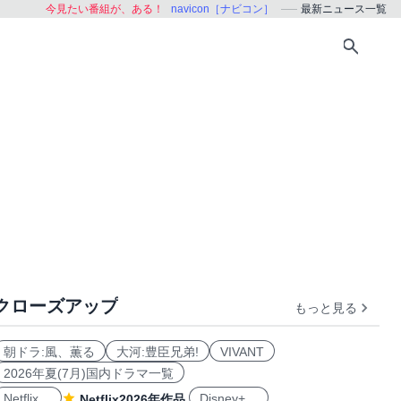
今見たい番組が、ある！
navicon［ナビコン］
最新ニュース一覧
クローズアップ
もっと見る
朝ドラ:風、薫る
大河:豊臣兄弟!
VIVANT
2026年夏(7月)国内ドラマ一覧
Netflix
Disney+
Netflix2026年作品