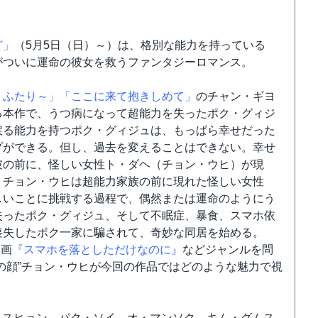
ど」
（5月5日（日）～）は、格別な能力を持っている
がついに運命の彼女を救うファンタジーロマンス。
うふたり～」
「ここに来て抱きしめて」
のチャン・ギヨ
る本作で、うつ病になって超能力を失ったポク・グィジ
戻る能力を持つポク・グィジュは、もっぱら幸せだった
プができる。但し、過去を変えることはできない。幸せ
彼の前に、怪しい女性ト・ダヘ（チョン・ウヒ）が現
、チョン・ウヒは超能力家族の前に現れた怪しい女性
しいことに挑戦する過程で、偶然または運命のようにう
失ったポク・グィジュ、そして不眠症、暴食、スマホ依
喪失したポク一家に騙されて、奇妙な同居を始める。
映画
『スマホを落としただけなのに』
などジャンルを問
の顔”チョン・ウヒが今回の作品ではどのような魅力で視
、スヒョン、パク・ソイ、オ・マンソク、キム・グムス