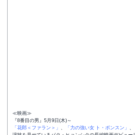
≪映画≫
『8番目の男』5月9日(木)～
「花郎＜ファラン＞」
、
「力の強い女 ト・ボンスン」
、
演技を見せているパク・ヒョンシクの長編映画デビューし