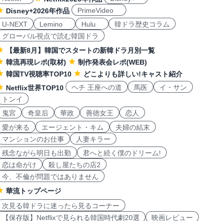
PrimeVideo
Disney+2026年作品
U-NEXT
Lemino
Hulu
韓ドラ歴史コラム
グローバル視点で読む韓国ドラ
【最新8月】韓国でスタートの新韓ドラ月別一覧
韓流再現レポ(取材)
制作発表会レポ(WEB)
韓国TV視聴率TOP10
どこよりも詳しい!キャスト紹介
ヘチ 王座への道
馬医
イ・サン
Netflix世界TOP10
トンイ
鬼宮
奇皇后
華政
善徳女王
恋人
愛が来る
エージェント・キム
夫婦の結末
マンションのお仕事
人妻キラー
残念ながら明日も出勤
君へと続く僕のドリーム!
恋は命がけ
殺し屋たちの店2
今、不倫が問題ではありません
華流トップページ
次見る韓ドラに迷ったら見るコーナー
【保存版】Netflixで見られる韓国時代劇20選
映画レビュー