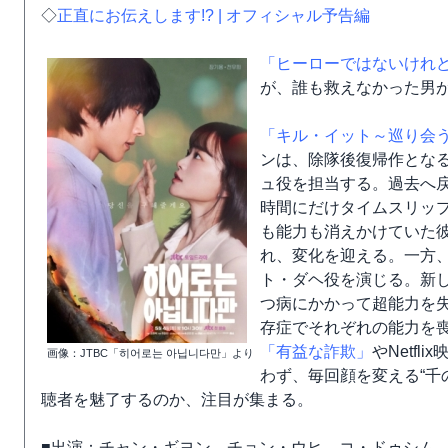
◇
正直にお伝えします!? | オフィシャル予告編
「ヒーローではないけれ
が、誰も救えなかった男
「キル・イット～巡り会
ンは、除隊後復帰作とな
ュ役を担当する。過去へ
時間にだけタイムスリッ
も能力も消えかけていた
れ、変化を迎える。一方
ト・ダヘ役を演じる。新
つ病にかかって超能力を
存症でそれぞれの能力を
「有益な詐欺」
やNetflix
画像：JTBC「히어로는 아닙니다만」より
わず、毎回顔を変える“千
聴者を魅了するのか、注目が集まる。
■出演：チャン・ギヨン、チョン・ウヒ、コ・ドゥシム