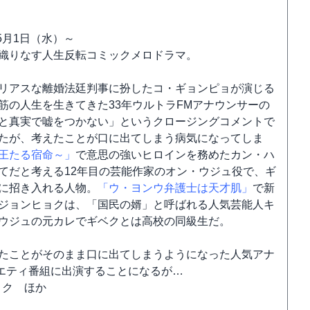
5月1日（水）～
織りなす人生反転コミックメロドラマ。
リアスな離婚法廷判事に扮したコ・ギョンピョが演じる
筋の人生を生きてきた33年ウルトラFMアナウンサーの
と真実で嘘をつかない」というクロージングコメントで
たが、考えたことが口に出てしまう病気になってしま
王たる宿命～」
で意思の強いヒロインを務めたカン・ハ
てだと考える12年目の芸能作家のオン・ウジュ役で、ギ
に招き入れる人物。
「ウ・ヨンウ弁護士は天才肌」
で新
ジョンヒョクは、「国民の婿」と呼ばれる人気芸能人キ
ウジュの元カレでギベクとは高校の同級生だ。
たことがそのまま口に出てしまうようになった人気アナ
エティ番組に出演することになるが…
ョク ほか