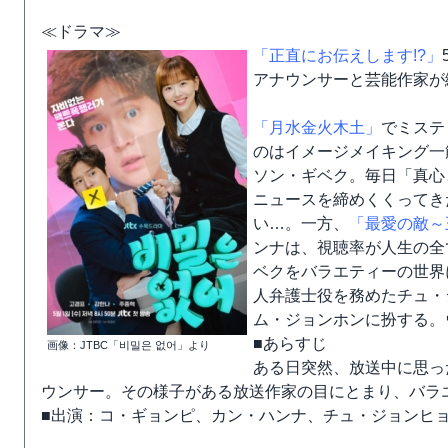
≪ドラマ≫
「正直にお伝えします!?」
アナウンサーと芸能作家が
「月水金火木土」
でミステ
のはイメージメイキング一
ソン・ギベク。毎日「真心
ニュースを締めくくってき
い…。一方、
「最愛の敵～
ンナは、視聴率が人生の全
ベクをバラエティーの世界
人弁護士役を務めたチュ・
ム・ジョンホンに扮する。
■あらすじ
画像：JTBC「비밀은 없어」より
ある日突然、放送中に思っ
ウンサー。その様子がある放送作家の目にとまり、バラ
■出演：コ・ギョンピ、カン・ハンナ、チュ・ジョンヒ