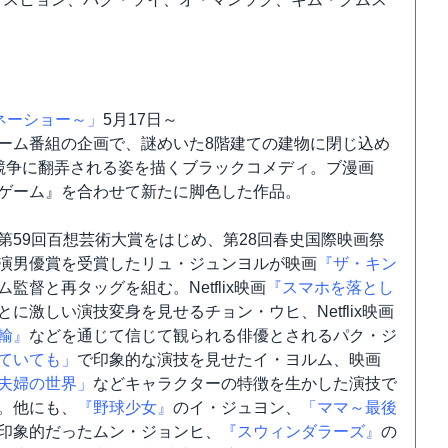
のマネーショー～」
5月17日～
ーム番組の企画で、謎めいた8階建ての建物に閉じ込め
競争に翻弄される姿を描くブラックコメディ。ブ漫画
ゲーム』を合わせて新たに脚色した作品。
第59回百想芸術大賞をはじめ、第28回春史国際映画祭
演男優賞を受賞したリュ・ジュンヨルが映画
『ザ・キン
監督と再タッグを組む。Netflix映画
『スマホを落とし
とに激しい演技変身を見せるチョン・ウヒ、Netflix映画
輸』
などを通じて信じて観られる俳優とされるパク・ジ
ていても」
で印象的な演技を見せたイ・ヨルム、映画
夫婦の世界」
などキャラクターの特徴を生かした演技で
。他にも、
『野球少女』
のイ・ジュヨン、
「ママ～最後
印象的だったムン・ジョンヒ、
『スウィンダラーズ』
の