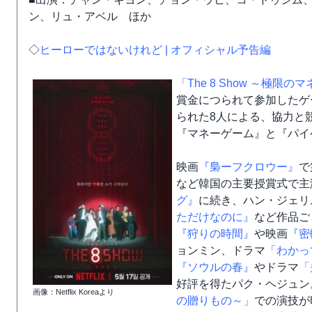
ン、リュ・アベル ほか
◇
ヒーローではないけれど | オフィシャル予告編
「The 8 Show ～極限
賞金につられて参加したゲ
られた8人による、協力と
『マネーゲーム』と『パイ
映画
『梟ーフクロウー』
で
など韓国の主要授賞式で主
グ』
に続き、ハン・ジェリム
ただけなのに』
など作品ご
『狩りの時間』
や映画
『密
ョンミン、ドラマ
「わかっ
『ソウルの春』
やドラマ
「
好評を得たパク・ヘジュン
画像：Netflix Koreaより
の贈りもの～」
での演技が