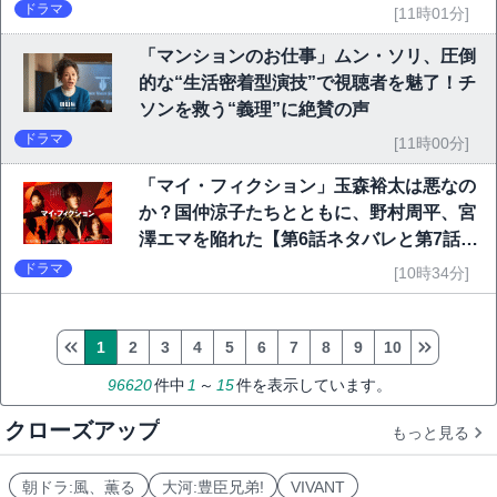
ドラマ
[11時01分]
「マンションのお仕事」ムン・ソリ、圧倒
的な“生活密着型演技”で視聴者を魅了！チ
ソンを救う“義理”に絶賛の声
ドラマ
[11時00分]
「マイ・フィクション」玉森裕太は悪なの
か？国仲涼子たちとともに、野村周平、宮
澤エマを陥れた【第6話ネタバレと第7話予
告】
ドラマ
[10時34分]
1
2
3
4
5
6
7
8
9
10
96620
件中
1
～
15
件を表示しています。
クローズアップ
もっと見る
朝ドラ:風、薫る
大河:豊臣兄弟!
VIVANT