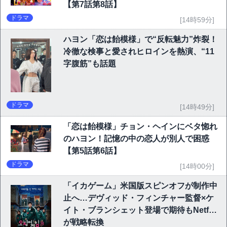
【第7話第8話】
ドラマ
[14時59分]
ハヨン「恋は飴模様」で“反転魅力”炸裂！
冷徹な検事と愛されヒロインを熱演、“11
字腹筋”も話題
ドラマ
[14時49分]
「恋は飴模様」チョン・ヘインにベタ惚れ
のハヨン！記憶の中の恋人が別人で困惑
【第5話第6話】
ドラマ
[14時00分]
「イカゲーム」米国版スピンオフが制作中
止へ…デヴィッド・フィンチャー監督×ケ
イト・ブランシェット登場で期待もNetflix
が戦略転換