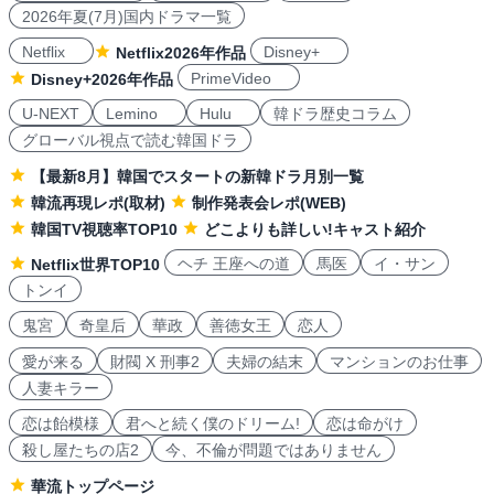
2026年夏(7月)国内ドラマ一覧
Netflix
Disney+
Netflix2026年作品
PrimeVideo
Disney+2026年作品
U-NEXT
Lemino
Hulu
韓ドラ歴史コラム
グローバル視点で読む韓国ドラ
【最新8月】韓国でスタートの新韓ドラ月別一覧
韓流再現レポ(取材)
制作発表会レポ(WEB)
韓国TV視聴率TOP10
どこよりも詳しい!キャスト紹介
ヘチ 王座への道
馬医
イ・サン
Netflix世界TOP10
トンイ
鬼宮
奇皇后
華政
善徳女王
恋人
愛が来る
財閥 X 刑事2
夫婦の結末
マンションのお仕事
人妻キラー
恋は飴模様
君へと続く僕のドリーム!
恋は命がけ
殺し屋たちの店2
今、不倫が問題ではありません
華流トップページ