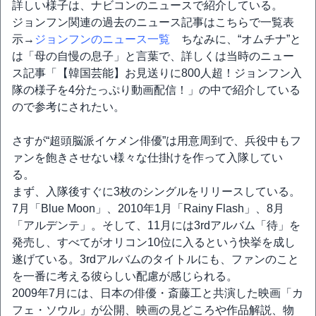
詳しい様子は、ナビコンのニュースで紹介している。
ジョンフン関連の過去のニュース記事はこちらで一覧表
示→
ジョンフンのニュース一覧
ちなみに、“オムチナ”と
は「母の自慢の息子」と言葉で、詳しくは当時のニュー
ス記事「【韓国芸能】お見送りに800人超！ジョンフン入
隊の様子を4分たっぷり動画配信！」の中で紹介している
ので参考にされたい。
さすが“超頭脳派イケメン俳優”は用意周到で、兵役中もフ
ァンを飽きさせない様々な仕掛けを作って入隊してい
る。
まず、入隊後すぐに3枚のシングルをリリースしている。
7月「Blue Moon」、2010年1月「Rainy Flash」、8月
「アルデンテ」。そして、11月には3rdアルバム「待」を
発売し、すべてがオリコン10位に入るという快挙を成し
遂げている。3rdアルバムのタイトルにも、ファンのこと
を一番に考える彼らしい配慮が感じられる。
2009年7月には、日本の俳優・斎藤工と共演した映画「カ
フェ・ソウル」が公開、映画の見どころや作品解説、物