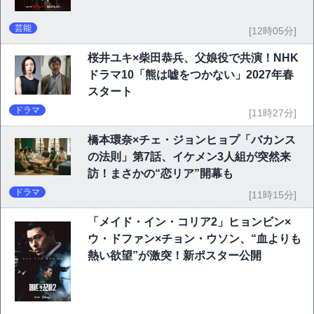
芸能
[12時05分]
桜井ユキ×柴田恭兵、父娘役で共演！NHK
ドラマ10「熊は嘘をつかない」2027年春
スタート
ドラマ
[11時27分]
橋本環奈×チェ・ジョンヒョプ「バカンス
の法則」第7話、イケメン3人組が突然来
訪！まさかの“恋リア”開幕も
ドラマ
[11時15分]
「メイド・イン・コリア2」ヒョンビン×
ウ・ドファン×チョン・ウソン、“血よりも
熱い欲望”が激突！新ポスター公開