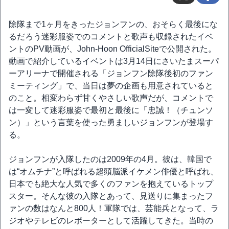
除隊まで1ヶ月をきったジョンフンの、おそらく最後にな
るだろう迷彩服姿でのコメントと歌声も収録されたイベ
ントのPV動画が、John-Hoon OfficialSiteで公開された。
動画で紹介しているイベントは3月14日にさいたまスーパ
ーアリーナで開催される「ジョンフン除隊後初のファン
ミーティング」で、当日は夢の企画も用意されていると
のこと。相変わらず甘くやさしい歌声だが、コメントで
は一変して迷彩服姿で最初と最後に「忠誠！（チュンソ
ン）」という言葉を使った勇ましいジョンフンが登場す
る。
ジョンフンが入隊したのは2009年の4月。彼は、韓国で
は“オムチナ”と呼ばれる超頭脳派イケメン俳優と呼ばれ、
日本でも絶大な人気で多くのファンを抱えているトップ
スター。そんな彼の入隊とあって、見送りに集まったフ
ァンの数はなんと800人！軍隊では、芸能兵となって、ラ
ジオやテレビのレポーターとして活躍してきた。当時の