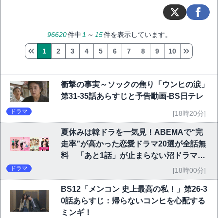
96620
件中
1
～
15
件を表示しています。
1
2
3
4
5
6
7
8
9
10
衝撃の事実～ソックの焦り「ウンヒの涙」
第31-35話あらすじと予告動画-BS日テレ
ドラマ
[18時20分]
夏休みは韓ドラを一気見！ABEMAで“完
走率”が高かった恋愛ドラマ20選が全話無
料 「あと1話」が止まらない沼ドラマを
チェック
ドラマ
[18時00分]
BS12「メンコン 史上最高の私！」第26-3
0話あらすじ：帰らないコンヒを心配する
ミンギ！