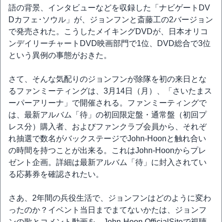
語の背景、インタビューなどを収録した「ナビゲートDV
Dカフェ･ソウル」が、ジョンフンと斎藤工の2バージョン
で発売された。こうしたメイキングDVDが、日本オリコ
ンデイリーチャートDVD映画部門で1位、DVD総合で3位
という異例の事態がおきた。
さて、そんな気配りのジョンフンが除隊を初の来日とな
るファンミーティングは、3月14日（月）、「さいたまス
ーパーアリーナ」で開催される。ファンミーティングで
は、最新アルバム「待」の初回限定盤・通常盤（初回プ
レス分­）購入者、およびファンクラブ会員から、それぞ
れ抽選で数名がバックステージでJohn-Hoonと­触れ合い
の時間を持つことが出来る。これはJohn-Hoonからプレ
ゼント企画。詳細は最新アルバム「待」に封入されてい
る応募券を確認されたい。
さあ、2年間の兵役生活で、ジョンフンはどのように変わ
ったのか？イベント当日までまてないかたは、ジョンフ
ンの歌とコメント動画を、John-Hoon OfficialSiteで視聴