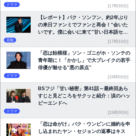
ドラマ
[17時30分]
【レポート】パク・ソンフン、約2年ぶり
の来日ファンミでファンと再会！“会いた
いです。僕に会いに来て”甘い日本語セリ
フに大歓声
芸能
[17時10分]
「恋は飴模様」ソン・ゴニがホ・ソンテの
青年期に！「かかし」で大ブレイクの若手
俳優が魅せる“悪の原点”
ドラマ
[15時50分]
BSフジ「甘い秘密」第41話～最終回あら
すじと見どころをサクッと紹介：涙のハッ
ピーエンドへ
ドラマ
[15時30分]
「恋は命がけ」パク・ウンビンに婚約を申
し込まれたヤン・セジョンの返事はキス