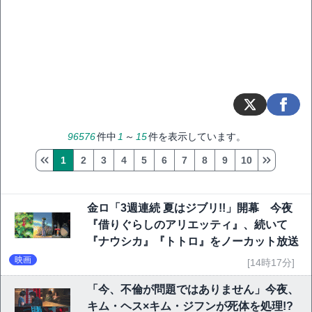
96576
件中
1
～
15
件を表示しています。
1
2
3
4
5
6
7
8
9
10
金ロ「3週連続 夏はジブリ!!」開幕 今夜
『借りぐらしのアリエッティ』、続いて
『ナウシカ』『トトロ』をノーカット放送
映画
[14時17分]
「今、不倫が問題ではありません」今夜、
キム・ヘス×キム・ジフンが死体を処理!?