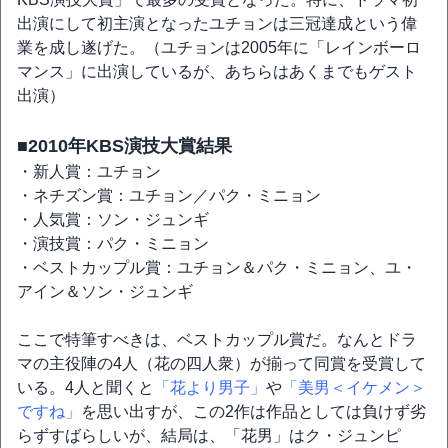
出演にして初主演となったユチョンは三冠達成という偉
業を成し遂げた。（ユチョンは2005年に「レインボーロ
マンス」に出演しているが、あちらはあくまでもゲスト
出演）
■2010年KBS演技大賞結果
・新人賞：ユチョン
・ネチズン賞：ユチョン／パク・ミニョン
・人気賞：ソン・ジュンギ
・演技賞：パク・ミニョン
・ベストカップル賞：ユチョン＆パク・ミニョン、ユ・
アイン＆ソン・ジュンギ
ここで特筆すべきは、ベストカップル賞だ。なんとドラ
マの主役陣の4人（花の四人衆）が揃って同賞を受賞して
いる。4人と聞くと
「花より男子」
や
「美男＜イケメン＞
ですね」
を思い出すが、この2作は作品としては負けず劣
らずすばらしいが、結局は、「花男」はク・ジュンピ