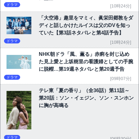
に期待
ドラマ
[10時24分]
「大空港」趣里をマミィ、眞栄田郷敦をダ
ディと話しかけたルイスは父のDVを知っ
ていた【第3話ネタバレと第4話予告】
ドラマ
[10時24分]
NHK朝ドラ「風、薫る」赤痢を封じ込め
た見上愛と上坂樹里の看護婦としての手腕
に脱帽…第19週ネタバレと第20週予告
ドラマ
[09時07分]
テレ東「夏の香り」（全36話）第11話～
第20話：ソン・イェジン、ソン・スンホン
に胸が高鳴る
ドラマ
[06時30分]