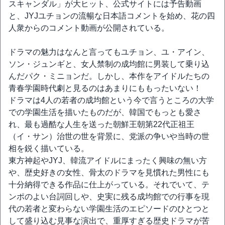
スキャンダル」が大ヒット、公式サイトには予告動画
と、JYJユチョンの流暢な日本語コメントを始め、花の四
人衆からのコメント動画が公開されている。
ドラマの魅力はなんと言ってもユチョン、ユ・アイン、
ソン・ジュンギと、女人禁制の成均館に男装して乗り込
んだパク・ミニョンだ。しかし、本作をアイドルたちの
青春学園時代劇と見るのはあまりにももったいない！
ドラマは4人の若者の成均館という今で言うところの大学
での学園生活を描いたものだが、韓国でもっとも愛さ
れ、最も過酷な人生を送った朝鮮王朝第22代正祖王
（イ・サン）治世の世を背景に、党派の争いや当時の世
相を鋭く描いている。
東方神起やJYJ、韓流アイドルにまったく興味の無い方
や、歴史好きの女性、骨太のドラマを見慣れた男性にも
十分納得できる作品に仕上がっている。それでいて、テ
ンポのよい台詞回しや、史実に残る成均館での行事を現
代の若者と変わらない学園生活のエピソードのひとつと
して盛り込む見事な演出で、重厚すぎる歴史ドラマが苦