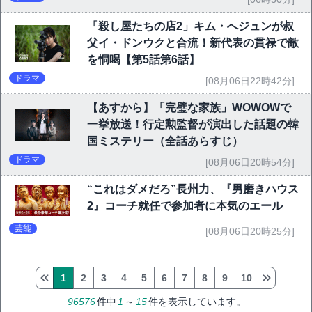
「殺し屋たちの店2」キム・へジュンが叔
父イ・ドンウクと合流！新代表の貫禄で敵
を恫喝【第5話第6話】
ドラマ
[08月06日22時42分]
【あすから】「完璧な家族」WOWOWで
一挙放送！行定勲監督が演出した話題の韓
国ミステリー（全話あらすじ）
ドラマ
[08月06日20時54分]
“これはダメだろ”長州力、『男磨きハウス
2』コーチ就任で参加者に本気のエール
芸能
[08月06日20時25分]
1
2
3
4
5
6
7
8
9
10
96576
件中
1
～
15
件を表示しています。