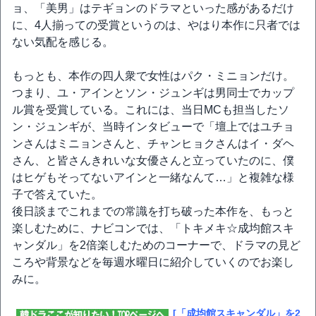
ョ、「美男」はテギョンのドラマといった感があるだけ
に、4人揃っての受賞というのは、やはり本作に只者では
ない気配を感じる。
もっとも、本作の四人衆で女性はパク・ミニョンだけ。
つまり、ユ・アインとソン・ジュンギは男同士でカップ
ル賞を受賞している。これには、当日MCも担当したソ
ン・ジュンギが、当時インタビューで「壇上ではユチョ
ンさんはミニョンさんと、チャンヒョクさんはイ・ダヘ
さん、と皆さんきれいな女優さんと立っていたのに、僕
はヒゲもそってないアインと一緒なんて…」と複雑な様
子で答えていた。
後日談までこれまでの常識を打ち破った本作を、もっと
楽しむために、ナビコンでは、「トキメキ☆成均館スキ
ャンダル」を2倍楽しむためのコーナーで、ドラマの見ど
ころや背景などを毎週水曜日に紹介していくのでお楽し
みに。
[「成均館スキャンダル」を2