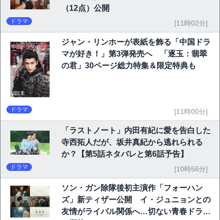
（12点）公開
ドラマ
[11時02分]
ジャン・リンホーが表紙を飾る「中国ドラ
マが好き！」第3弾発売へ 「逐玉：翡翠
の君」30ページ総力特集＆限定特典も
ドラマ
[11時00分]
「ラストノート」内田有紀に愛を告白した
寺西拓人だが、坂井真紀から逃れられる
か？【第5話ネタバレと第6話予告】
ドラマ
[10時56分]
ソン・ガン除隊後初主演作「フォーハン
ズ」新ティザー公開 イ・ジュニョンとの
友情がライバル関係へ…切ない青春ドラマ