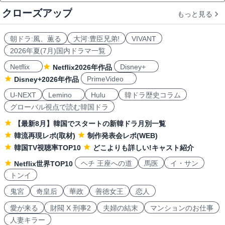
クローズアップ
もっと見る
朝ドラ:風、薫る
大河:豊臣兄弟!
VIVANT
2026年夏(7月)国内ドラマ一覧
Netflix
Disney+
Netflix2026年作品
PrimeVideo
Disney+2026年作品
U-NEXT
Lemino
Hulu
韓ドラ歴史コラム
グローバル視点で読む韓国ドラ
【最新8月】韓国でスタートの新韓ドラ月別一覧
韓流再現レポ(取材)
制作発表会レポ(WEB)
韓国TV視聴率TOP10
どこよりも詳しい!キャスト紹介
ヘチ 王座への道
馬医
イ・サン
Netflix世界TOP10
トンイ
鬼宮
奇皇后
華政
善徳女王
恋人
愛が来る
財閥 X 刑事2
夫婦の結末
マンションのお仕事
人妻キラー