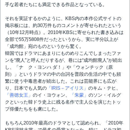
手な若者たちにも満足できる作品となっている。
それを実証するかのように、KBS内の本作公式サイトの
掲示板には、約30万件ものコメントが寄せられたという
（10年12月時点）。2010年KBSに寄せられた書き込みは
全部で55万5808件だったというから、実に半分以上が
「成均館」宛のものというから驚く。
韓国ではドラマにあまりにものめりこんでしまったファ
ンを“廃人”と呼んだりするが、巷には“成均館廃人”が続出
し、「ナ ク・ヨンハ ダ！」や「ウォンチック（原
則）」というドラマの中の台詞を普段の生活の中でも頻
繁に使う中毒患者が続出した。これは芸能界にも広が
り、日本でも人気の
「IRIS－アイリス」
のキム・テヒ、
「善徳女王」
のイ・ヨウォン、
「朱蒙」
のソン・イルグ
クといった韓ドラ史上に残る名作で主人公を演じたトッ
プ俳優たちをも虜にした。
もちろん2010年最高のドラマとして認められ、「2010年
KBS演技大賞」で最多の受賞となった。特に、ドラマ初