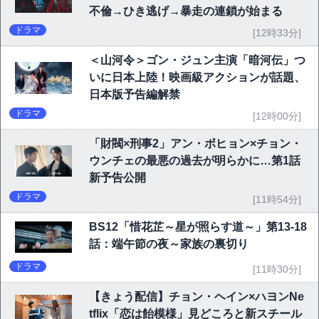
不倫→ひき逃げ→暴走の連鎖が始まる
ドラマ
[12時33分]
＜山河令＞ゴン・ジュン主演「暗河伝」つ
いに日本上陸！映画級アクションが話題、
日本版予告編解禁
ドラマ
[12時00分]
「財閥×刑事2」アン・ボヒョン×チョン・
ウンチェの最悪の過去が明らかに…第1話
新予告公開
ドラマ
[11時54分]
BS12「惜花芷～星が照らす道～」第13-18
話：端午節の夜～家族の裏切り
ドラマ
[11時30分]
【きょう配信】チョン・ヘイン×ハヨンNe
tflix「恋は飴模様」見どころと新スチール