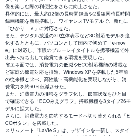
像を楽しむ際の利便性をさらに向上させた。
具体的には、最大約12倍の長時間録画や2番組同時長時間
録画機能を新規搭載し、ワイヤレスTVモデルで、新たに
「ひかりＴＶ」に対応させた。
また、デジタル放送の3D立体表示など3D対応モデルを強
化するとともに、パソコンとして国内で初めて「e-mov
e」に対応し、市販のブルーレイタイトルを携帯機器で外
出先へ持ち出して鑑賞できる環境を実現した。
省エネ面では、消費電力の低減やECO対応機能の搭載な
ど家庭の節電対応を推進。Windows XPを搭載した5年前
の従来機と比べ、高性能・高機能化を実現しながら、消
費電力を約60％低減させた。
また、消費電力の推移をグラフ化し、節電状況をひと目
で確認できる「ECOみえグラフ」搭載機種を3タイプ26モ
デルに拡大した。
さらに、消費電力を節約するモードへ切り替えられる「E
COボタン」を搭載した。
スリムノート「LaVie S」は、デザインを一新し、スタイ