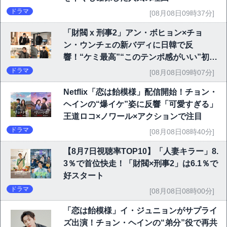
ドラマ
[08月08日09時37分]
「財閥 x 刑事2」アン・ボヒョン×チョ
ン・ウンチェの新バディに日韓で反
響！“ケミ最高”“このテンポ感がいい”初回
6.1％で好発進
ドラマ
[08月08日09時07分]
Netflix「恋は飴模様」配信開始！チョン・
ヘインの“爆イケ”姿に反響「可愛すぎる」
王道ロコ×ノワール×アクションで注目
ドラマ
[08月08日08時40分]
【8月7日視聴率TOP10】「人妻キラー」8.
3％で首位快走！「財閥×刑事2」は6.1％で
好スタート
ドラマ
[08月08日08時00分]
「恋は飴模様」イ・ジュニョンがサプライ
ズ出演！チョン・ヘインの“弟分”役で再共