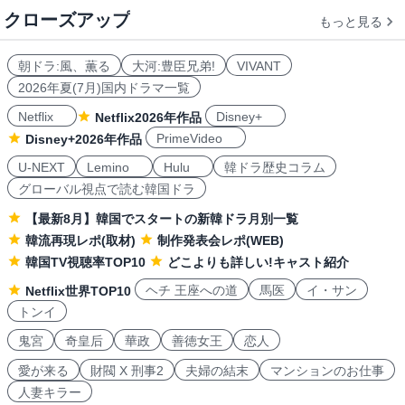
クローズアップ
もっと見る
朝ドラ:風、薫る
大河:豊臣兄弟!
VIVANT
2026年夏(7月)国内ドラマ一覧
Netflix
Disney+
Netflix2026年作品
PrimeVideo
Disney+2026年作品
U-NEXT
Lemino
Hulu
韓ドラ歴史コラム
グローバル視点で読む韓国ドラ
【最新8月】韓国でスタートの新韓ドラ月別一覧
韓流再現レポ(取材)
制作発表会レポ(WEB)
韓国TV視聴率TOP10
どこよりも詳しい!キャスト紹介
ヘチ 王座への道
馬医
イ・サン
Netflix世界TOP10
トンイ
鬼宮
奇皇后
華政
善徳女王
恋人
愛が来る
財閥 X 刑事2
夫婦の結末
マンションのお仕事
人妻キラー