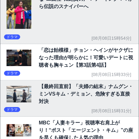
ら伝説のスナイパーへ
ドラマ
[08月08日15時54分]
「恋は飴模様」チョン・ヘインがヤクザに
なった理由が明らかに！可愛いデートに視
聴者も胸キュン【第3話第4話】
ドラマ
[08月08日15時33分]
【最終回直前】「夫婦の結末」ナムグン・
ミンVSキム・デミョン、危険すぎる直接
対決
ドラマ
[08月08日15時31分]
MBC「人妻キラー」視聴率右肩上が
り！“ポスト「エージェント・キム」”の座
を早くも確保した人気の理由