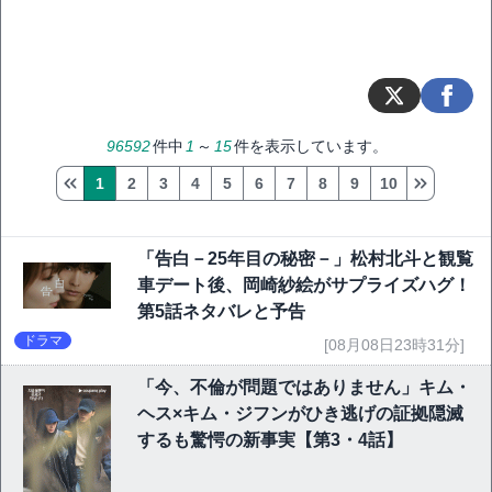
96592
件中
1
～
15
件を表示しています。
1
2
3
4
5
6
7
8
9
10
「告白－25年目の秘密－」松村北斗と観覧
車デート後、岡崎紗絵がサプライズハグ！
第5話ネタバレと予告
ドラマ
[08月08日23時31分]
「今、不倫が問題ではありません」キム・
ヘス×キム・ジフンがひき逃げの証拠隠滅
するも驚愕の新事実【第3・4話】