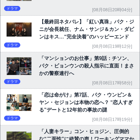
ドラマ
[08月08日20時04分]
【最終回ネタバレ】「紅い真珠」パク・ジ
ニが会長就任、ナム・サンジ＆カン・ダビ
ンはキス…“完全決着”のハッピーエンド
ドラマ
[08月08日19時12分]
「マンションのお仕事」第9話：チソン、
パク・ビョンウンの殺人指示に直面！まさ
かの警察連行へ
ドラマ
[08月08日17時58分]
「恋は命がけ」第7話、パク・ウンビン＆
ヤン・セジョンは本物の恋へ？ “恋人すぎ
る”デートと12年前の事故の謎
ドラマ
[08月08日17時19分]
「人妻キラー」コン・ヒョジン、圧倒的
な“二面性”に絶賛の声！ワーキングママか