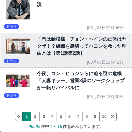
演
ドラマ
[08月08日02時06分]
「恋は飴模様」チョン・ヘインの正体はヤ
クザ！？組織を裏切ってハヨンを救った理
由とは【第1話第2話】
ドラマ
[08月07日19時41分]
今夜、コン・ヒョジンらに迫る謎の危機
「人妻キラー」営業3課のワークショップ
が一転サバイバルに
ドラマ
[08月07日18時30分]
1
2
3
4
5
6
7
8
9
10
96592
件中
1
～
15
件を表示しています。