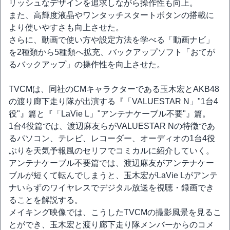
リッシュなデザインを追求しながら操作性も向上。
また、高輝度液晶やワンタッチスタートボタンの搭載に
より使いやすさも向上させた。
さらに、動画で使い方や設定方法を学べる「動画ナビ」
を2種類から5種類へ拡充、バックアップソフト「おてが
るバックアップ」の操作性を向上させた。
TVCMは、同社のCMキャラクターである玉木宏とAKB48
の渡り廊下走り隊が出演する『「VALUESTAR N」"1台4
役"』篇と『「LaVie L」"アンテナケーブル不要"』篇。
1台4役篇では、渡辺麻友らがVALUESTAR Nの特徴であ
るパソコン、テレビ、レコーダー、オーディオの1台4役
ぶりを天気予報風のセリフでコミカルに紹介していく。
アンテナケーブル不要篇では、渡辺麻友がアンテナケー
ブルが短くて転んでしまうと、玉木宏がLaVie Lがアンテ
ナいらずのワイヤレスでデジタル放送を視聴・録画でき
ることを解説する。
メイキング映像では、こうしたTVCMの撮影風景を見るこ
とができ、玉木宏と渡り廊下走り隊メンバーからのコメ