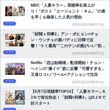
MBC「人妻キラー」視聴率右肩上が
り！“ポスト「エージェント・キム」”の座
を早くも確保した人気の理由
ドラマ
[08月08日09時37分]
「財閥 x 刑事2」アン・ボヒョン×チョ
ン・ウンチェの新バディに日韓で反
響！“ケミ最高”“このテンポ感がいい”初回
6.1％で好発進
ドラマ
[08月08日09時07分]
Netflix「恋は飴模様」配信開始！チョン・
ヘインの“爆イケ”姿に反響「可愛すぎる」
王道ロコ×ノワール×アクションで注目
ドラマ
[08月08日08時40分]
【8月7日視聴率TOP10】「人妻キラー」8.
3％で首位快走！「財閥×刑事2」は6.1％で
好スタート
ドラマ