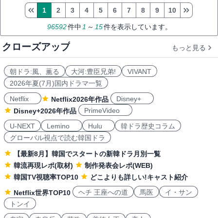
1
2
3
4
5
6
7
8
9
10
96592
件中
1
～
15
件を表示しています。
クローズアップ
もっと見る
朝ドラ:風、薫る
大河:豊臣兄弟!
VIVANT
2026年夏(7月)国内ドラマ一覧
Netflix
Disney+
Netflix2026年作品
PrimeVideo
Disney+2026年作品
U-NEXT
Lemino
Hulu
韓ドラ歴史コラム
グローバル視点で読む韓国ドラ
【最新8月】韓国でスタートの新韓ドラ月別一覧
韓流再現レポ(取材)
制作発表会レポ(WEB)
韓国TV視聴率TOP10
どこよりも詳しい!キャスト紹介
ヘチ 王座への道
馬医
イ・サン
Netflix世界TOP10
トンイ