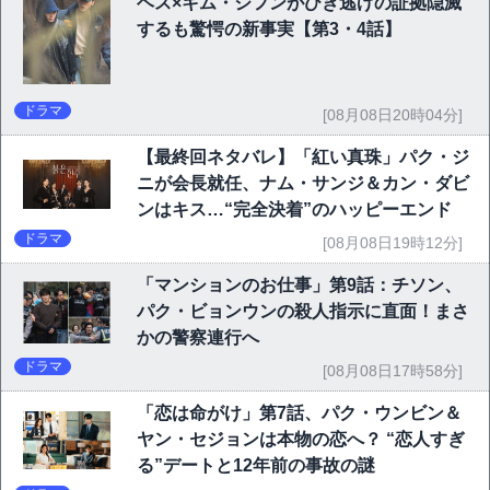
ヘス×キム・ジフンがひき逃げの証拠隠滅
するも驚愕の新事実【第3・4話】
ドラマ
[08月08日20時04分]
【最終回ネタバレ】「紅い真珠」パク・ジ
ニが会長就任、ナム・サンジ＆カン・ダビ
ンはキス…“完全決着”のハッピーエンド
ドラマ
[08月08日19時12分]
「マンションのお仕事」第9話：チソン、
パク・ビョンウンの殺人指示に直面！まさ
かの警察連行へ
ドラマ
[08月08日17時58分]
「恋は命がけ」第7話、パク・ウンビン＆
ヤン・セジョンは本物の恋へ？ “恋人すぎ
る”デートと12年前の事故の謎