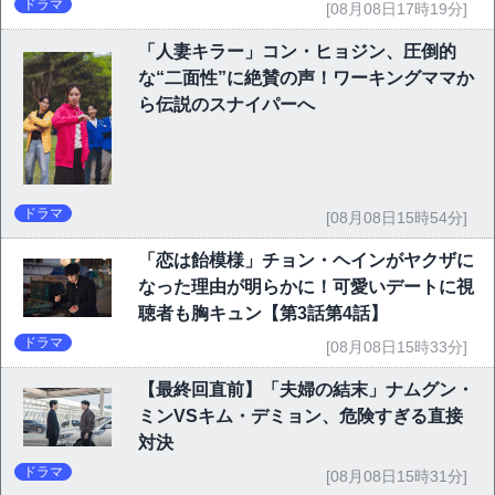
ドラマ
[08月08日17時19分]
「人妻キラー」コン・ヒョジン、圧倒的
な“二面性”に絶賛の声！ワーキングママか
ら伝説のスナイパーへ
ドラマ
[08月08日15時54分]
「恋は飴模様」チョン・ヘインがヤクザに
なった理由が明らかに！可愛いデートに視
聴者も胸キュン【第3話第4話】
ドラマ
[08月08日15時33分]
【最終回直前】「夫婦の結末」ナムグン・
ミンVSキム・デミョン、危険すぎる直接
対決
ドラマ
[08月08日15時31分]