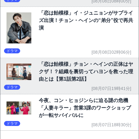
[08月08日08時00分]
「恋は飴模様」イ・ジュニョンがサプライ
ズ出演！チョン・ヘインの“弟分”役で再共
演
ドラマ
[08月08日02時06分]
「恋は飴模様」チョン・ヘインの正体はヤ
クザ！？組織を裏切ってハヨンを救った理
由とは【第1話第2話】
ドラマ
[08月07日19時41分]
今夜、コン・ヒョジンらに迫る謎の危機
「人妻キラー」営業3課のワークショップ
が一転サバイバルに
ドラマ
[08月07日18時30分]