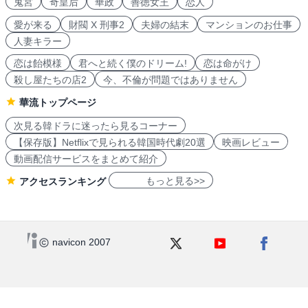
鬼宮
奇皇后
華政
善徳女王
恋人
愛が来る
財閥 X 刑事2
夫婦の結末
マンションのお仕事
人妻キラー
恋は飴模様
君へと続く僕のドリーム!
恋は命がけ
殺し屋たちの店2
今、不倫が問題ではありません
華流トップページ
次見る韓ドラに迷ったら見るコーナー
【保存版】Netflixで見られる韓国時代劇20選
映画レビュー
動画配信サービスをまとめて紹介
もっと見る>>
アクセスランキング
navicon 2007