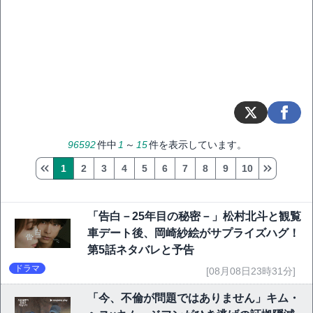
96592
件中
1
～
15
件を表示しています。
1
2
3
4
5
6
7
8
9
10
「告白－25年目の秘密－」松村北斗と観覧
車デート後、岡崎紗絵がサプライズハグ！
第5話ネタバレと予告
ドラマ
[08月08日23時31分]
「今、不倫が問題ではありません」キム・