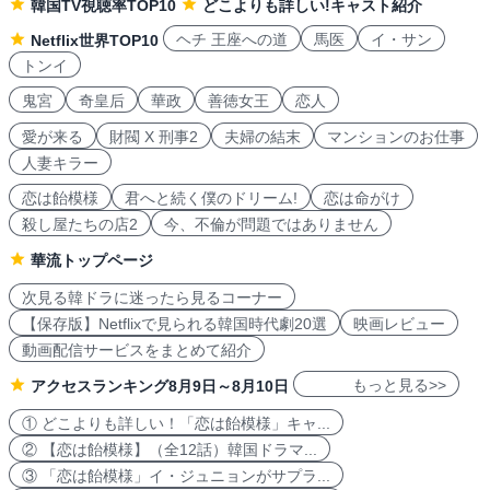
韓国TV視聴率TOP10
どこよりも詳しい!キャスト紹介
ヘチ 王座への道
馬医
イ・サン
Netflix世界TOP10
トンイ
鬼宮
奇皇后
華政
善徳女王
恋人
愛が来る
財閥 X 刑事2
夫婦の結末
マンションのお仕事
人妻キラー
恋は飴模様
君へと続く僕のドリーム!
恋は命がけ
殺し屋たちの店2
今、不倫が問題ではありません
華流トップページ
次見る韓ドラに迷ったら見るコーナー
【保存版】Netflixで見られる韓国時代劇20選
映画レビュー
動画配信サービスをまとめて紹介
もっと見る>>
アクセスランキング8月9日～8月10日
① どこよりも詳しい！「恋は飴模様」キャ...
② 【恋は飴模様】（全12話）韓国ドラマ...
③ 「恋は飴模様」イ・ジュニョンがサプラ...