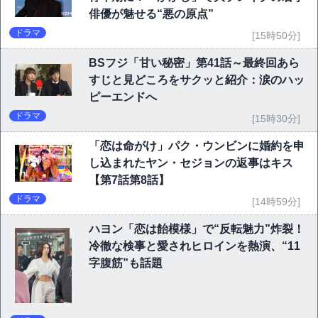
俳優が魅せる“悪の原点”
ドラマ
[15時50分]
BSフジ「甘い秘密」第41話～最終回あら
すじと見どころをサクッと紹介：涙のハッ
ピーエンドへ
ドラマ
[15時30分]
「恋は命がけ」パク・ウンビンに婚約を申
し込まれたヤン・セジョンの返事はキス
【第7話第8話】
ドラマ
[14時59分]
ハヨン「恋は飴模様」で“反転魅力”炸裂！
冷徹な検事と愛されヒロインを熱演、“11
字腹筋”も話題