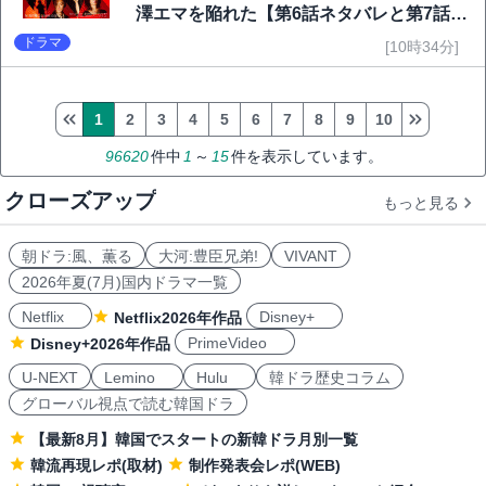
澤エマを陥れた【第6話ネタバレと第7話予
告】
ドラマ
[10時34分]
1
2
3
4
5
6
7
8
9
10
96620
件中
1
～
15
件を表示しています。
クローズアップ
もっと見る
朝ドラ:風、薫る
大河:豊臣兄弟!
VIVANT
2026年夏(7月)国内ドラマ一覧
Netflix
Disney+
Netflix2026年作品
PrimeVideo
Disney+2026年作品
U-NEXT
Lemino
Hulu
韓ドラ歴史コラム
グローバル視点で読む韓国ドラ
【最新8月】韓国でスタートの新韓ドラ月別一覧
韓流再現レポ(取材)
制作発表会レポ(WEB)