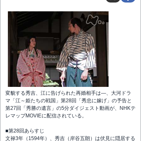
変貌する秀吉、江に告げられた再婚相手は―、大河ドラ
マ「江～姫たちの戦国」第28回「秀忠に嫁げ」の予告と
第27回「秀勝の遺言」の5分ダイジェスト動画が、NHKテ
レマップMOVIEに配信されている。
■第28回あらすじ
文禄3年（1594年）、秀吉（岸谷五朗）は伏見に隠居する