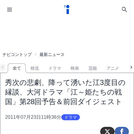
ナビコントップ
最新ニュース
全て
韓流
ドラマ
映画
芸能
アニメ
音
秀次の悲劇、降って湧いた江3度目の
縁談、大河ドラマ「江～姫たちの戦
国」第28回予告＆前回ダイジェスト
2011年07月23日11時36分
ドラマ