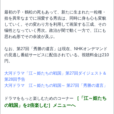
最初の子・鶴松の死もあって、新たに生まれた一粒種・
拾を異常なまでに溺愛する秀吉は、同時に身も心も変貌
していく。その変わり方を利用して画策する三成、その
犠牲となっていく秀次。政治が闇で動く一方で、江にも
思わぬ形でその余波が及ぶ。
なお、第27回「秀勝の遺言」は現在、NHKオンデマンド
の見逃し番組サービスに配信されている。視聴料金は210
円。
大河ドラマ「江～姫たちの戦国」第27回ダイジェスト＆
第28回予告
大河ドラマ 江～姫たちの戦国～ 第27回「秀勝の遺言」
［「江～姫たち
ドラマをもっと楽しむためのコーナー
の戦国」を2倍楽しむ］メニューへ