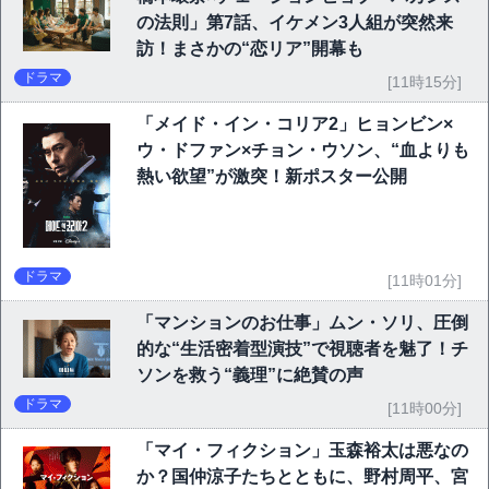
の法則」第7話、イケメン3人組が突然来
訪！まさかの“恋リア”開幕も
ドラマ
[11時15分]
「メイド・イン・コリア2」ヒョンビン×
ウ・ドファン×チョン・ウソン、“血よりも
熱い欲望”が激突！新ポスター公開
ドラマ
[11時01分]
「マンションのお仕事」ムン・ソリ、圧倒
的な“生活密着型演技”で視聴者を魅了！チ
ソンを救う“義理”に絶賛の声
ドラマ
[11時00分]
「マイ・フィクション」玉森裕太は悪なの
か？国仲涼子たちとともに、野村周平、宮