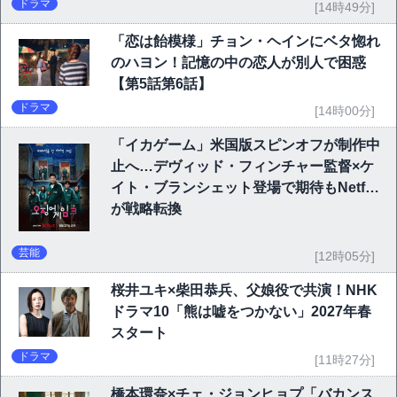
ドラマ
[14時49分]
「恋は飴模様」チョン・ヘインにベタ惚れ
のハヨン！記憶の中の恋人が別人で困惑
【第5話第6話】
ドラマ
[14時00分]
「イカゲーム」米国版スピンオフが制作中
止へ…デヴィッド・フィンチャー監督×ケ
イト・ブランシェット登場で期待もNetflix
が戦略転換
芸能
[12時05分]
桜井ユキ×柴田恭兵、父娘役で共演！NHK
ドラマ10「熊は嘘をつかない」2027年春
スタート
ドラマ
[11時27分]
橋本環奈×チェ・ジョンヒョプ「バカンス