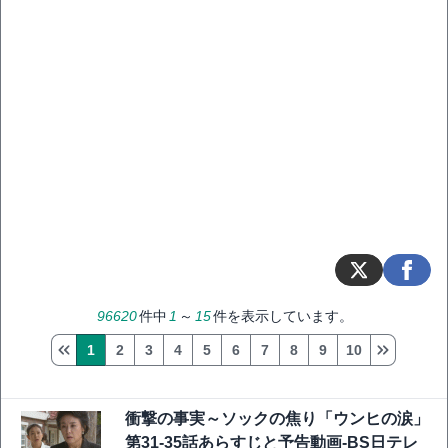
96620
件中
1
～
15
件を表示しています。
1
2
3
4
5
6
7
8
9
10
衝撃の事実～ソックの焦り「ウンヒの涙」
第31-35話あらすじと予告動画-BS日テレ