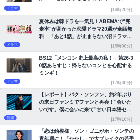
ドラマ
[18時20分]
夏休みは韓ドラを一気見！ABEMAで“完
走率”が高かった恋愛ドラマ20選が全話無
料 「あと1話」が止まらない沼ドラマを
チェック
ドラマ
[18時00分]
BS12「メンコン 史上最高の私！」第26-3
0話あらすじ：帰らないコンヒを心配する
ミンギ！
ドラマ
[17時30分]
【レポート】パク・ソンフン、約2年ぶり
の来日ファンミでファンと再会！“会いた
いです。僕に会いに来て”甘い日本語セリ
フに大歓声
芸能
[17時10分]
「恋は飴模様」ソン・ゴニがホ・ソンテの
青年期に！「かかし」で大ブレイクの若手