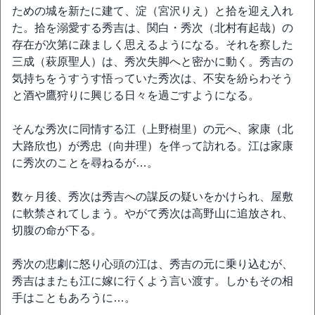
ための城を新たに建て、淀（宮沢りえ）と拾を迎え入れ
た。拾を溺愛する秀吉は、関白・秀次（北村有起哉）の
存在が次第に疎ましく思えるようになる。それを察した
三成（萩原聖人）は、秀次失脚へと密かに動く。秀吉の
気持ちをうすうす悟っていた秀次は、不安を紛らわそう
と酒や鷹狩りに興じる日々を過ごすようになる。
そんな秀次に同情する江（上野樹里）の元へ、家康（北
大路欣也）が秀忠（向井理）を伴って訪れる。江は家康
に秀次のことを尋ねるが…。
数ヶ月後、秀次は秀吉への謀反の疑いをかけられ、屋敷
に軟禁されてしまう。やがて秀次は高野山に追放され、
切腹の命が下る。
秀次の悲劇に怒り心頭の江は、秀吉の元に乗り込むが、
秀吉はまたも江に嫁に行くよう言い渡す。しかもその相
手はこともあろうに…。