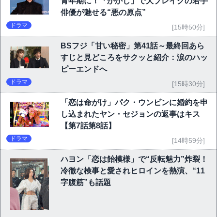
青年期に！「かかし」で大ブレイクの若手
俳優が魅せる“悪の原点”
ドラマ
[15時50分]
BSフジ「甘い秘密」第41話～最終回あら
すじと見どころをサクッと紹介：涙のハッ
ピーエンドへ
ドラマ
[15時30分]
「恋は命がけ」パク・ウンビンに婚約を申
し込まれたヤン・セジョンの返事はキス
【第7話第8話】
ドラマ
[14時59分]
ハヨン「恋は飴模様」で“反転魅力”炸裂！
冷徹な検事と愛されヒロインを熱演、“11
字腹筋”も話題