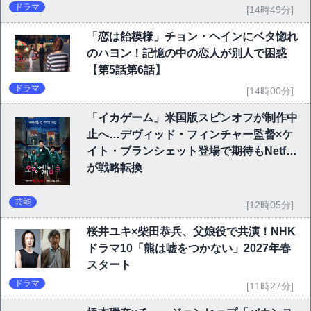
ドラマ
[14時49分]
「恋は飴模様」チョン・ヘインにベタ惚れ
のハヨン！記憶の中の恋人が別人で困惑
【第5話第6話】
ドラマ
[14時00分]
「イカゲーム」米国版スピンオフが制作中
止へ…デヴィッド・フィンチャー監督×ケ
イト・ブランシェット登場で期待もNetflix
が戦略転換
芸能
[12時05分]
桜井ユキ×柴田恭兵、父娘役で共演！NHK
ドラマ10「熊は嘘をつかない」2027年春
スタート
ドラマ
[11時27分]