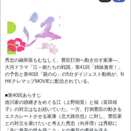
秀忠の融和策もむなしく、豊臣打倒へ動き出す家康―、
大河ドラマ「江～姫たちの戦国」第41回「姉妹激突！」
の予告と第40回「親の心」の5分ダイジェスト動画が、N
HKテレマップMOVIEに配信されている。
■第40回あらすじ
徳川家の跡継ぎをめぐる江（上野樹里）と福（富田靖
子）の対立はなお続いていた。一方、打倒豊臣の動きを
エスカレートさせる家康（北大路欣也）に対し、豊臣家
との対立を避けたいと考えた秀忠（向井理）は秀頼に
「共に泰平の世を築こう」との趣旨の書状を送る。