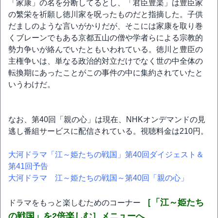
「家康」の名を分断してるとし、「君臣豊楽」は豊臣家
の繁栄を祈願し徳川家を呪ったものだと指摘した。子供
だましのような言いがかりだが、そこには家康を取り巻
くブレーンでもある京都五山の僧や学者らによる宗教的
勢力争いが絡んでいたともいわれている。徳川と豊臣の
主権争いは、単なる政治的対立だけでなく世の中全体の
転換期にあったことがこの事件の中に集約されていたと
いうわけだ。
なお、第40回「親の心」は現在、NHKオンデマンドの見
逃し番組サービスに配信されている。視聴料金は210円。
大河ドラマ「江～姫たちの戦国」第40回ダイジェスト＆
第41回予告
大河ドラマ 江～姫たちの戦国～第40回「親の心」
［「江～姫たち
ドラマをもっと楽しむためのコーナー
の戦国」を2倍楽しむ］メニューへ