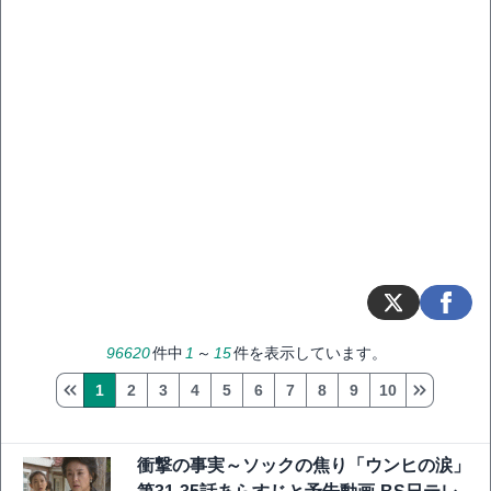
96620
件中
1
～
15
件を表示しています。
1
2
3
4
5
6
7
8
9
10
衝撃の事実～ソックの焦り「ウンヒの涙」