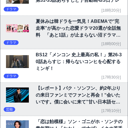
第31-35話あらすじと予告動画-BS日テレ
ドラマ
[18時20分]
夏休みは韓ドラを一気見！ABEMAで“完
走率”が高かった恋愛ドラマ20選が全話無
料 「あと1話」が止まらない沼ドラマを
チェック
ドラマ
[18時00分]
BS12「メンコン 史上最高の私！」第26-3
0話あらすじ：帰らないコンヒを心配する
ミンギ！
ドラマ
[17時30分]
【レポート】パク・ソンフン、約2年ぶり
の来日ファンミでファンと再会！“会いた
いです。僕に会いに来て”甘い日本語セリ
フに大歓声
芸能
[17時10分]
「恋は飴模様」ソン・ゴニがホ・ソンテの