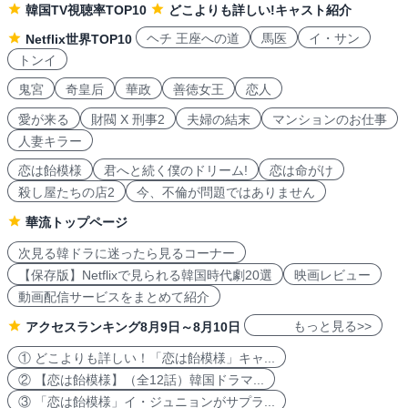
韓国TV視聴率TOP10
どこよりも詳しい!キャスト紹介
ヘチ 王座への道
馬医
イ・サン
Netflix世界TOP10
トンイ
鬼宮
奇皇后
華政
善徳女王
恋人
愛が来る
財閥 X 刑事2
夫婦の結末
マンションのお仕事
人妻キラー
恋は飴模様
君へと続く僕のドリーム!
恋は命がけ
殺し屋たちの店2
今、不倫が問題ではありません
華流トップページ
次見る韓ドラに迷ったら見るコーナー
【保存版】Netflixで見られる韓国時代劇20選
映画レビュー
動画配信サービスをまとめて紹介
もっと見る>>
アクセスランキング8月9日～8月10日
① どこよりも詳しい！「恋は飴模様」キャ...
② 【恋は飴模様】（全12話）韓国ドラマ...
③ 「恋は飴模様」イ・ジュニョンがサプラ...