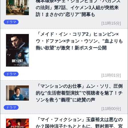
橋本環奈×チェ・ジョンヒョプ「バカンス
の法則」第7話、イケメン3人組が突然来
訪！まさかの“恋リア”開幕も
ドラマ
[11時15分]
「メイド・イン・コリア2」ヒョンビン×
ウ・ドファン×チョン・ウソン、“血よりも
熱い欲望”が激突！新ポスター公開
ドラマ
[11時01分]
「マンションのお仕事」ムン・ソリ、圧倒
的な“生活密着型演技”で視聴者を魅了！チ
ソンを救う“義理”に絶賛の声
ドラマ
[11時00分]
「マイ・フィクション」玉森裕太は悪なの
か？国仲涼子たちとともに、野村周平、宮