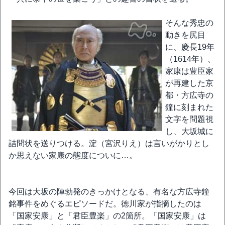
そんな秀忠の
動きを尻目
に、慶長19年
（1614年）、
家康は豊臣家
が再建した京
都・方広寺の
鐘に刻まれた
文字を問題視
し、大坂城に
詰問状を送りつける。淀（宮沢りえ）は言いがかりとし
か思えない家康の態度についに…。
今回は大坂の陣勃発のきっかけとなる、有名な方広寺鐘
銘事件をめぐるエピソードだ。徳川家が指摘したのは
「国家安康」と「君臣豊楽」の2箇所。「国家安康」は