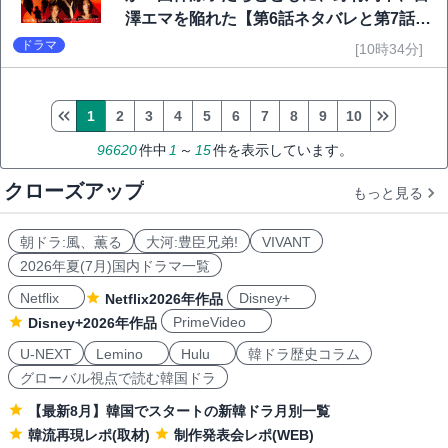
澤エマを陥れた【第6話ネタバレと第7話予
告】
ドラマ
[10時34分]
1
2
3
4
5
6
7
8
9
10
96620
件中
1
～
15
件を表示しています。
クローズアップ
もっと見る
朝ドラ:風、薫る
大河:豊臣兄弟!
VIVANT
2026年夏(7月)国内ドラマ一覧
Netflix
Disney+
Netflix2026年作品
PrimeVideo
Disney+2026年作品
U-NEXT
Lemino
Hulu
韓ドラ歴史コラム
グローバル視点で読む韓国ドラ
【最新8月】韓国でスタートの新韓ドラ月別一覧
韓流再現レポ(取材)
制作発表会レポ(WEB)